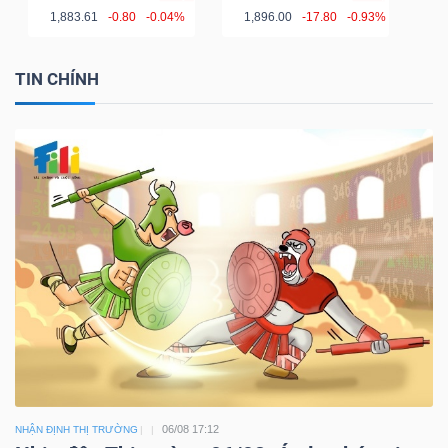
1,883.61
-0.80
-0.04%
1,896.00
-17.80
-0.93%
TIN CHÍNH
06/08 17:12
NHẬN ĐỊNH THỊ TRƯỜNG