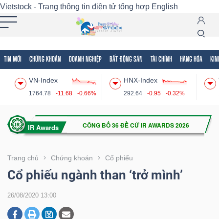
Vietstock - Trang thông tin điện tử tổng hợp
English
TIN MỚI
CHỨNG KHOÁN
DOANH NGHIỆP
BẤT ĐỘNG SẢN
TÀI CHÍNH
HÀNG HÓA
KIN
Tất cả
Tính năng
Ngành
Mã chứng khoán
Lãnh
VN-Index
HNX-Index
Tính
1764.78
-11.68
-0.66%
292.64
-0.95
-0.32%
năng
(-)
VIETSTOCK
Trang chủ
Chứng khoán
Cổ phiếu
Cổ phiếu ngành than ‘trở mình’
CHỨNG
26/08/2020 13:00
KHOÁN