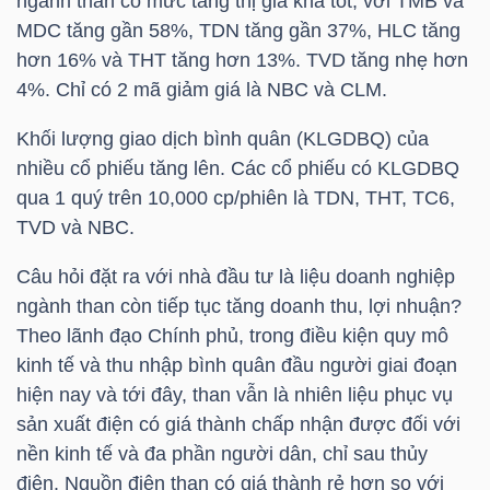
ngành than có mức tăng thị giá khá tốt, với
TMB
và
NGUYÊN
MDC
tăng gần 58%,
TDN
tăng gần 37%,
HLC
tăng
VẬT
hơn 16% và
THT
tăng hơn 13%.
TVD
tăng nhẹ hơn
LIỆU
4%. Chỉ có 2 mã giảm giá là
NBC
và
CLM
.
Khối lượng giao dịch bình quân (KLGDBQ) của
nhiều cổ phiếu tăng lên. Các cổ phiếu có KLGDBQ
qua 1 quý trên 10,000 cp/phiên là
TDN
,
THT
,
TC6
,
CÔNG
TVD
và
NBC
.
NGHIỆP
Câu hỏi đặt ra với nhà đầu tư là liệu doanh nghiệp
ngành than còn tiếp tục tăng doanh thu, lợi nhuận?
Theo lãnh đạo Chính phủ, trong điều kiện quy mô
kinh tế và thu nhập bình quân đầu người giai đoạn
TIÊU
hiện nay và tới đây, than vẫn là nhiên liệu phục vụ
DÙNG
sản xuất điện có giá thành chấp nhận được đối với
KHÔNG
nền kinh tế và đa phần người dân, chỉ sau thủy
THIẾT
điện. Nguồn điện than có giá thành rẻ hơn so với