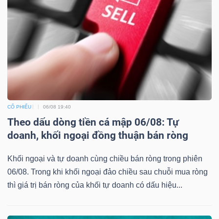
Công
cụ
đầu
tư
CỔ PHIẾU
06/08 19:40
Theo dấu dòng tiền cá mập 06/08: Tự
doanh, khối ngoại đồng thuận bán ròng
Khối ngoại và tự doanh cùng chiều bán ròng trong phiên
Truyền
06/08. Trong khi khối ngoại đảo chiều sau chuỗi mua ròng
thông
thì giá trị bán ròng của khối tự doanh có dấu hiệu...
tài
chính