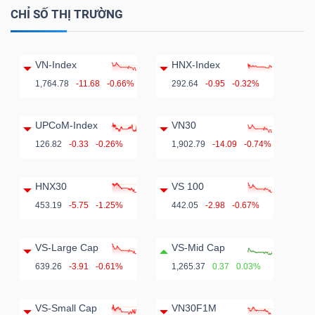
CHỈ SỐ THỊ TRƯỜNG
VN-Index
HNX-Index
1,764.78
-11.68
-0.66%
292.64
-0.95
-0.32%
UPCoM-Index
VN30
126.82
-0.33
-0.26%
1,902.79
-14.09
-0.74%
HNX30
VS 100
453.19
-5.75
-1.25%
442.05
-2.98
-0.67%
VS-Large Cap
VS-Mid Cap
639.26
-3.91
-0.61%
1,265.37
0.37
0.03%
VS-Small Cap
VN30F1M