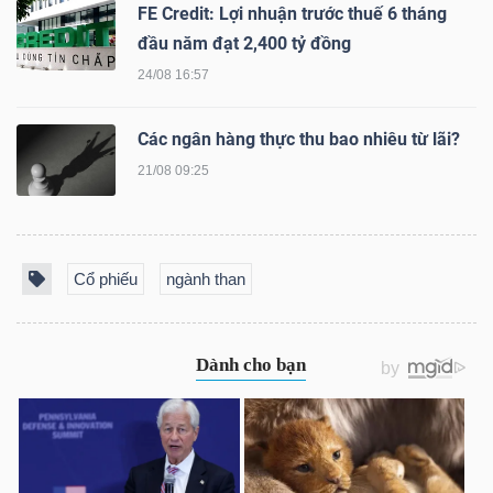
DỊCH
FE Credit: Lợi nhuận trước thuế 6 tháng
VỤ
đầu năm đạt 2,400 tỷ đồng
TRUYỀN
24/08 16:57
THÔNG
Các ngân hàng thực thu bao nhiêu từ lãi?
21/08 09:25
TIỆN
ÍCH
Cổ phiếu
ngành than
BẤT
ĐỘNG
SẢN