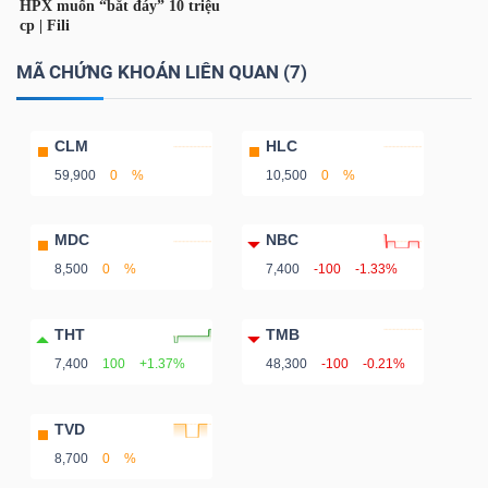
Bài
MÃ CHỨNG KHOÁN LIÊN QUAN (7)
viết
của
tác
CLM
HLC
giả
59,900
0
%
10,500
0
%
(-)
MDC
NBC
Báo
8,500
0
%
7,400
-100
-1.33%
cáo
phân
THT
TMB
tích
7,400
100
+1.37%
48,300
-100
-0.21%
(-)
TVD
Thuật
8,700
0
%