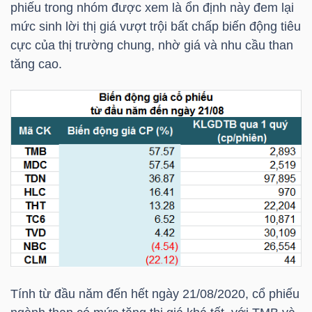
phiếu trong nhóm được xem là ổn định này đem lại
LIỆU
mức sinh lời thị giá vượt trội bất chấp biến động tiêu
cực của thị trường chung, nhờ giá và nhu cầu than
Ngành
tăng cao.
(-)
VS-
SECTOR
NĂNG
LƯỢNG
Tính từ đầu năm đến hết ngày 21/08/2020, cổ phiếu