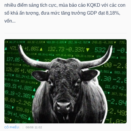
nhiều điểm sáng tích cực, mùa báo cáo KQKD với các con
số khá ấn tượng, đưa mức tăng trưởng GDP đạt 8,18%,
vốn...
CỔ PHIẾU
06/08 11:02