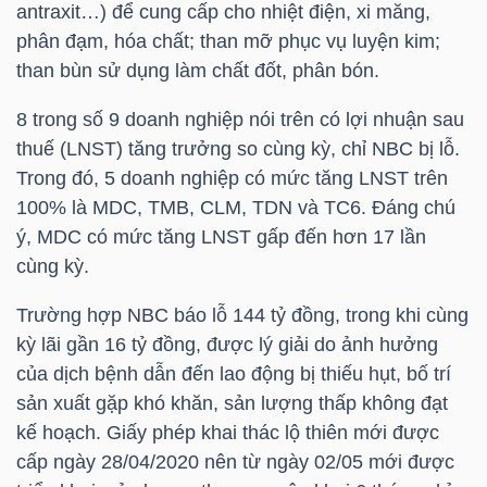
antraxit…) để cung cấp cho nhiệt điện, xi măng,
phân đạm, hóa chất; than mỡ phục vụ luyện kim;
than bùn sử dụng làm chất đốt, phân bón.
NGÀNH
8 trong số 9 doanh nghiệp nói trên có lợi nhuận sau
thuế (LNST) tăng trưởng so cùng kỳ, chỉ
NBC
bị lỗ.
Trong đó, 5 doanh nghiệp có mức tăng LNST trên
DOANH
100% là
MDC
,
TMB
,
CLM
,
TDN
và
TC6
. Đáng chú
NGHIỆP
ý,
MDC
có mức tăng LNST gấp đến hơn 17 lần
cùng kỳ.
CỔ
Trường hợp
NBC
báo lỗ 144 tỷ đồng, trong khi cùng
PHIẾU
kỳ lãi gần 16 tỷ đồng, được lý giải do ảnh hưởng
của dịch bệnh dẫn đến lao động bị thiếu hụt, bố trí
sản xuất gặp khó khăn, sản lượng thấp không đạt
kế hoạch. Giấy phép khai thác lộ thiên mới được
PHÁI
cấp ngày 28/04/2020 nên từ ngày 02/05 mới được
SINH