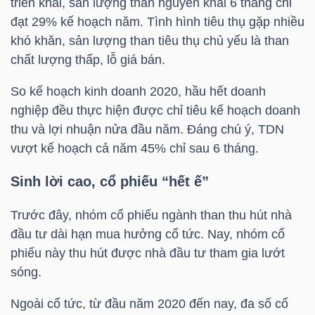
triển khai, sản lượng than nguyên khai 6 tháng chỉ
đạt 29% kế hoạch năm. Tình hình tiêu thụ gặp nhiều
khó khăn, sản lượng than tiêu thụ chủ yếu là than
TRÁI
chất lượng thấp, lỗ giá bán.
PHIẾU
So kế hoạch kinh doanh 2020, hầu hết doanh
nghiệp đều thực hiện được chỉ tiêu kế hoạch doanh
thu và lợi nhuận nửa đầu năm. Đáng chú ý,
TDN
CÔNG
vượt kế hoạch cả năm 45% chỉ sau 6 tháng.
CỤ
Sinh lời cao, cổ phiếu “hết ế”
ĐẦU
TƯ
Trước đây, nhóm cổ phiếu ngành than thu hút nhà
đầu tư dài hạn mua hưởng cổ tức. Nay, nhóm cổ
phiếu này thu hút được nhà đầu tư tham gia lướt
TRUY
sóng.
XUẤT
Ngoài cổ tức, từ đầu năm 2020 đến nay, đa số cổ
DỮ