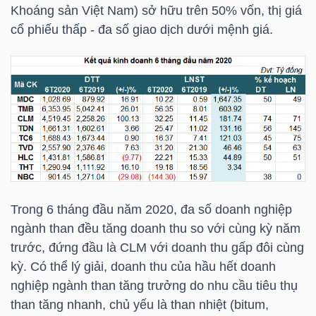
Khoáng sản Việt Nam) sở hữu trên 50% vốn, thị giá
cổ phiếu thấp - đa số giao dịch dưới mệnh giá.
TÀI
CHÍNH
CÁ
NHÂN
PHÂN
TÍCH
VIETSTOCKFINANCE
Trong 6 tháng đầu năm 2020, đa số doanh nghiệp
ngành than đều tăng doanh thu so với cùng kỳ năm
trước, đứng đầu là
CLM
với doanh thu gấp đôi cùng
kỳ. Có thể lý giải, doanh thu của hầu hết doanh
VĨ
nghiệp ngành than tăng trưởng do nhu cầu tiêu thụ
MÔ
than tăng nhanh, chủ yếu là than nhiệt (bitum,