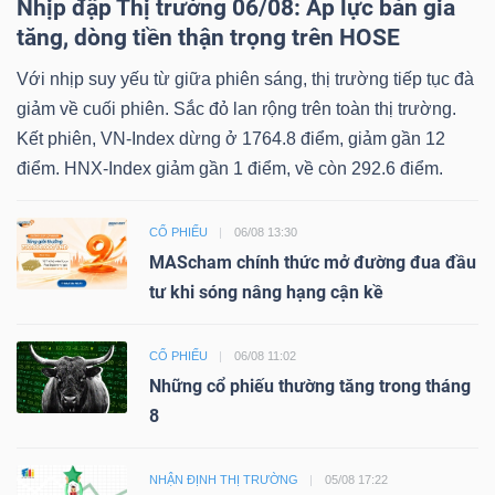
Nhịp đập Thị trường 06/08: Áp lực bán gia
tăng, dòng tiền thận trọng trên HOSE
Với nhịp suy yếu từ giữa phiên sáng, thị trường tiếp tục đà
giảm về cuối phiên. Sắc đỏ lan rộng trên toàn thị trường.
Kết phiên, VN-Index dừng ở 1764.8 điểm, giảm gần 12
điểm. HNX-Index giảm gần 1 điểm, về còn 292.6 điểm.
CỔ PHIẾU
06/08 13:30
MAScham chính thức mở đường đua đầu
tư khi sóng nâng hạng cận kề
CỔ PHIẾU
06/08 11:02
Những cổ phiếu thường tăng trong tháng
8
NHẬN ĐỊNH THỊ TRƯỜNG
05/08 17:22