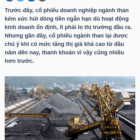
Trước đây, cổ phiếu doanh nghiệp ngành than
kém sức hút dòng tiền ngắn hạn dù hoạt động
DOANH
kinh doanh ổn định, ít phải lo thị trường đầu ra.
NGHIỆP
Nhưng gần đây, cổ phiếu ngành than lại được
chú ý khi có mức tăng thị giá khá cao từ đầu
năm đến nay, thanh khoản vì vậy cũng nhiều
BẤT
hơn trước.
ĐỘNG
SẢN
TÀI
CHÍNH