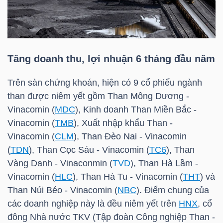
HÀNG
HÓA
Tăng doanh thu, lợi nhuận 6 tháng đầu năm
KINH
TẾ
Trên sàn chứng khoán, hiện có 9 cổ phiếu ngành
than được niêm yết gồm Than Mông Dương -
Vinacomin (
MDC
), Kinh doanh Than Miền Bắc -
Vinacomin (
TMB
), Xuất nhập khẩu Than -
THẾ
Vinacomin (
CLM
), Than Đèo Nai - Vinacomin
GIỚI
(
TDN
), Than Cọc Sáu - Vinacomin (
TC6
), Than
Vàng Danh - Vinaconmin (
TVD
), Than Hà Lầm -
Vinacomin (
HLC
), Than Hà Tu - Vinacomin (
THT
) và
ĐÔNG
Than Núi Béo - Vinacomin (
NBC
). Điểm chung của
DƯƠNG
các doanh nghiệp này là đều niêm yết trên
HNX
, cổ
đông Nhà nước TKV (Tập đoàn Công nghiệp Than -