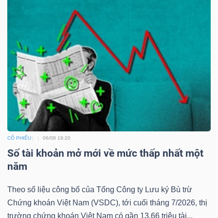
Dữ
liệu
tài
chính
CỔ PHIẾU
06/08 19:20
Số tài khoản mở mới về mức thấp nhất một
năm
Theo số liệu công bố của Tổng Công ty Lưu ký Bù trừ
Chứng khoán Việt Nam (VSDC), tới cuối tháng 7/2026, thị
trường chứng khoán Việt Nam có gần 13.66 triệu tài...