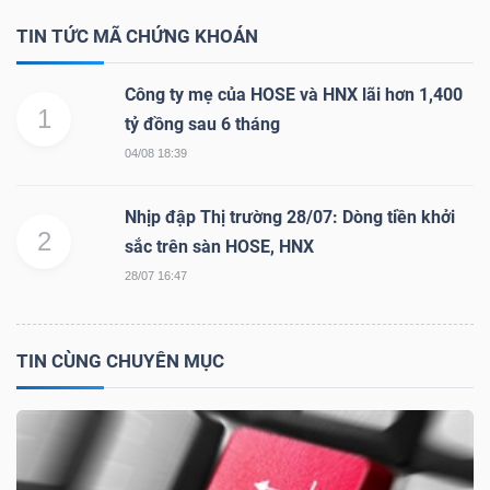
ngữ
(-)
TIN TỨC MÃ CHỨNG KHOÁN
Công ty mẹ của HOSE và HNX lãi hơn 1,400
Dịch
1
tỷ đồng sau 6 tháng
vụ
04/08 18:39
(-)
Nhịp đập Thị trường 28/07: Dòng tiền khởi
2
sắc trên sàn HOSE, HNX
Đào
28/07 16:47
tạo
TIN CÙNG CHUYÊN MỤC
Sách
tài
chính