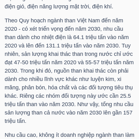
YẾU
điện gió, điện năng lượng mặt trời, điện khí.
Theo Quy hoạch ngành than Việt Nam đến năm
2020 - có xét triển vọng đến năm 2030, nhu cầu
than dành cho nhiệt điện là 64.1 triệu tấn vào năm
TIÊU
2020 và lên đến 131.1 triệu tấn vào năm 2030. Tuy
DÙNG
nhiên, sản lượng khai thác than trong nước chỉ ước
THIẾT
đạt 47-50 triệu tấn năm 2020 và 55-57 triệu tấn năm
YẾU
2030. Trong khi đó, nguồn than khai thác còn phải
dành cho nhiều lĩnh vực khác như luyện kim, xi
măng, phân bón, hóa chất và các đối tượng tiêu thụ
khác. Riêng các nhóm đối tượng này ước cần 25.5
triệu tấn than vào năm 2030. Như vậy, tổng nhu cầu
CHĂM
sản lượng than cả nước vào năm 2030 lên gần 157
SÓC
triệu tấn.
SỨC
KHỎE
Nhu cầu cao, không ít doanh nghiệp ngành than làm