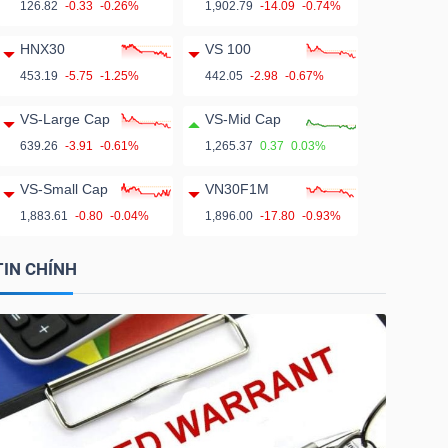
126.82
-0.33
-0.26%
1,902.79
-14.09
-0.74%
HNX30
VS 100
453.19
-5.75
-1.25%
442.05
-2.98
-0.67%
VS-Large Cap
VS-Mid Cap
639.26
-3.91
-0.61%
1,265.37
0.37
0.03%
VS-Small Cap
VN30F1M
1,883.61
-0.80
-0.04%
1,896.00
-17.80
-0.93%
TIN CHÍNH