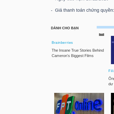
HÀNG
- Giá thanh toán chứng quyền:
HÓA
HOSE: Thông báo giá thanh to
Chứng quyền CVPB2009
KINH
TẾ
THẾ
GIỚI
ĐÔNG
DƯƠNG