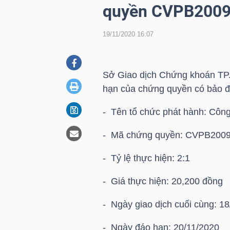
quyền CVPB200
19/11/2020 16:07
DOANH
NGHIỆP
Sở Giao dịch Chứng khoán TP.
hạn của chứng quyền có bảo 
BẤT
- Tên tổ chức phát hành: Cô
ĐỘNG
SẢN
- Mã chứng quyền: CVPB200
- Tỷ lệ thực hiện: 2:1
TÀI
- Giá thực hiện: 20,200 đồng
CHÍNH
- Ngày giao dịch cuối cùng: 1
- Ngày đáo hạn: 20/11/2020