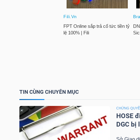
TÀI
CHÍNH
CÁ
NHÂN
PHÂN
TÍCH
VIETSTOCKFINANCE
TIN CÙNG CHUYÊN MỤC
CHỨNG QUY
HOSE đi
DGC bị 
VĨ
MÔ
Sở Giao d