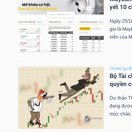
yết 10 
Ngày 25/1
TRÁI
gọi là May
PHIẾU
viên của M
CÔNG
CỤ
CHỨNG QUY
Bộ Tài 
ĐẦU
quyền 
TƯ
Dự thảo T
đang được 
TRUY
mức chào b
XUẤT
DỮ