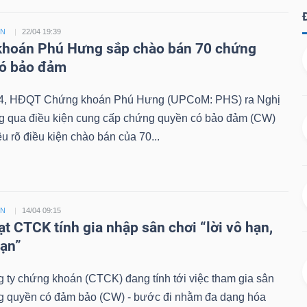
ỀN
22/04 19:39
hoán Phú Hưng sắp chào bán 70 chứng
có bảo đảm
4, HĐQT Chứng khoán Phú Hưng (UPCoM: PHS) ra Nghị
ng qua điều kiện cung cấp chứng quyền có bảo đảm (CW)
êu rõ điều kiện chào bán của 70...
ỀN
14/04 09:15
ạt CTCK tính gia nhập sân chơi “lời vô hạn,
hạn”
 ty chứng khoán (CTCK) đang tính tới việc tham gia sân
g quyền có đảm bảo (CW) - bước đi nhằm đa dạng hóa