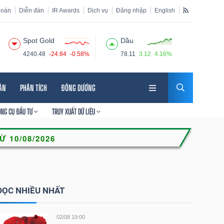
hoán
Diễn đàn
IR Awards
Dịch vụ
Đăng nhập
English
Spot Gold
Dầu
4240.48
-24.84
-0.58%
78.11
3.12
4.16%
HÂN
PHÂN TÍCH
ĐÔNG DƯƠNG
ÔNG CỤ ĐẦU TƯ
TRUY XUẤT DỮ LIỆU
ĐỌC NHIỀU NHẤT
02/08 19:00