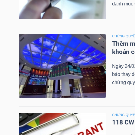
danh mục 
NGUYÊN
VẬT
LIỆU
CHỨNG QUY
Thêm mộ
khoán c
CÔNG
Ngày 24/0
NGHIỆP
báo thay đ
chứng quy
TIÊU
DÙNG
CHỨNG QUY
KHÔNG
118 CW 
THIẾT