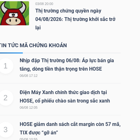
03/08 20:00
Thị trường chứng quyền ngày
04/08/2026: Thị trường khởi sắc trở
lại
TIN TỨC MÃ CHỨNG KHOÁN
Nhịp đập Thị trường 06/08: Áp lực bán gia
1
tăng, dòng tiền thận trọng trên HOSE
06/08 17:12
Điện Máy Xanh chính thức giao dịch tại
2
HOSE, cổ phiếu chào sàn trong sắc xanh
06/08 12:05
HOSE giảm danh sách cắt margin còn 57 mã,
3
TIX được “gỡ án”
05/08 10:55