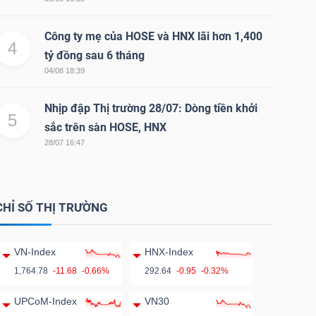
Công ty mẹ của HOSE và HNX lãi hơn 1,400
4
tỷ đồng sau 6 tháng
04/08 18:39
Nhịp đập Thị trường 28/07: Dòng tiền khởi
5
sắc trên sàn HOSE, HNX
28/07 16:47
CHỈ SỐ THỊ TRƯỜNG
VN-Index
HNX-Index
1,764.78
-11.68
-0.66%
292.64
-0.95
-0.32%
UPCoM-Index
VN30