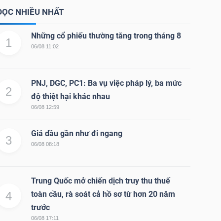
ĐỌC NHIỀU NHẤT
Những cổ phiếu thường tăng trong tháng 8
1
06/08 11:02
PNJ, DGC, PC1: Ba vụ việc pháp lý, ba mức
2
độ thiệt hại khác nhau
06/08 12:59
Giá dầu gần như đi ngang
3
06/08 08:18
Trung Quốc mở chiến dịch truy thu thuế
4
toàn cầu, rà soát cả hồ sơ từ hơn 20 năm
trước
06/08 17:11