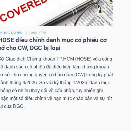
CHỨNG QUYỀN
28/04 17:33
HOSE điều chỉnh danh mục cổ phiếu cơ
sở cho CW, DGC bị loại
Sở Giao dịch Chứng khoán TP.HCM (HOSE) vừa công
bố danh sách cổ phiếu đủ điều kiện làm chứng khoán
cơ sở cho chứng quyền có bảo đảm (CW) trong kỳ phát
hành tháng 4/2026. So với kỳ tháng 1/2026, danh mục
hông có nhiều thay đổi về cấu phần, tuy nhiên ghi
nhận một số điều chỉnh về hạn mức chào bán và sự rút
lui của DGC.