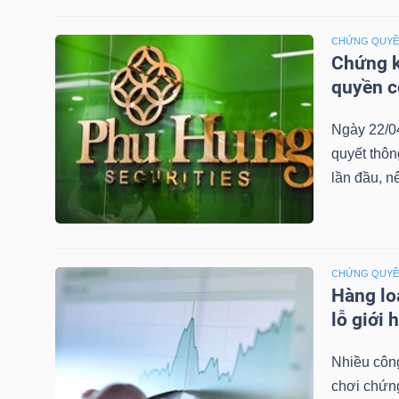
LIỆU
CHỨNG QUY
Chứng k
Ngành
quyền 
(-)
VS-
Ngày 22/0
SECTOR
quyết thô
lần đầu, n
CHỨNG QUY
NĂNG
Hàng lo
LƯỢNG
lỗ giới 
Nhiều công
chơi chứn