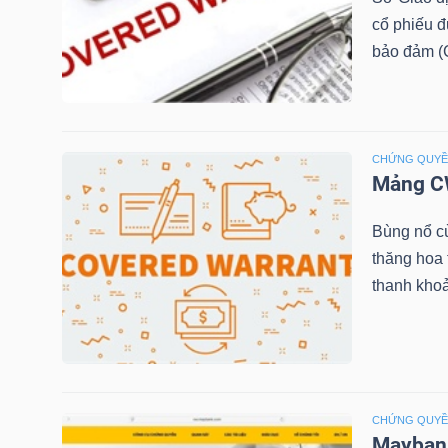
cổ phiếu 
bảo đảm (C
NGÀNH
CHỨNG QUY
DOANH
Mảng CW
NGHIỆP
Bùng nổ c
thăng hoa
thanh khoả
CỔ
PHIẾU
PHÁI
CHỨNG QUY
SINH
Maybank