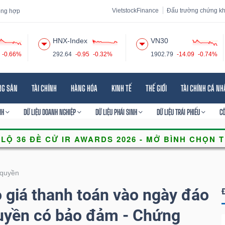
VietstockFinance
Đấu trường chứng k
tổng hợp
HNX-Index
VN30
-0.66%
292.64
-0.95
-0.32%
1902.79
-14.09
-0.74%
 đạo
Tin tức
Báo cáo phân tích
Thuật ngữ
Dịch vụ
NG SẢN
TÀI CHÍNH
HÀNG HÓA
KINH TẾ
THẾ GIỚI
TÀI CHÍNH CÁ N
NH
DỮ LIỆU DOANH NGHIỆP
DỮ LIỆU PHÁI SINH
DỮ LIỆU TRÁI PHIẾU
C
quyền
giá thanh toán vào ngày đáo
uyền có bảo đảm - Chứng