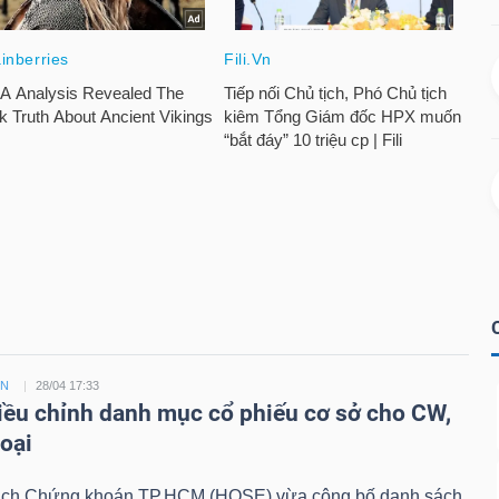
ỀN
28/04 17:33
ều chỉnh danh mục cổ phiếu cơ sở cho CW,
loại
ịch Chứng khoán TP.HCM (HOSE) vừa công bố danh sách