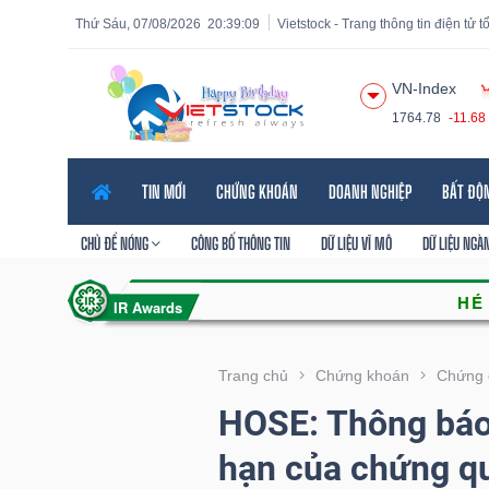
Thứ Sáu, 07/08/2026
20:39:10
Vietstock - Trang thông tin điện tử 
VN-Index
1764.78
-11.68
Tất cả
Tính năng
Ngành
Mã chứng khoán
Lãnh
TIN MỚI
CHỨNG KHOÁN
DOANH NGHIỆP
BẤT ĐỘ
Tính
năng
CHỦ ĐỀ NÓNG
CÔNG BỐ THÔNG TIN
DỮ LIỆU VĨ MÔ
DỮ LIỆU NGÀ
(-)
VIETSTOCK
Trang chủ
Chứng khoán
Chứng 
HOSE: Thông báo 
CHỨNG
hạn của chứng q
KHOÁN