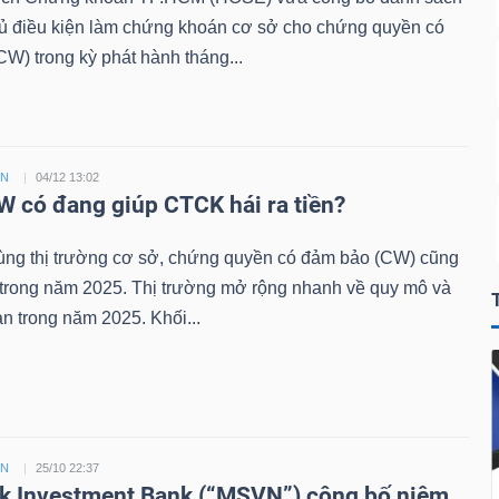
đủ điều kiện làm chứng khoán cơ sở cho chứng quyền có
W) trong kỳ phát hành tháng...
ỀN
04/12 13:02
 có đang giúp CTCK hái ra tiền?
ùng thị trường cơ sở, chứng quyền có đảm bảo (CW) cũng
 trong năm 2025. Thị trường mở rộng nhanh về quy mô và
n trong năm 2025. Khối...
ỀN
25/10 22:37
 Investment Bank (“MSVN”) công bố niêm