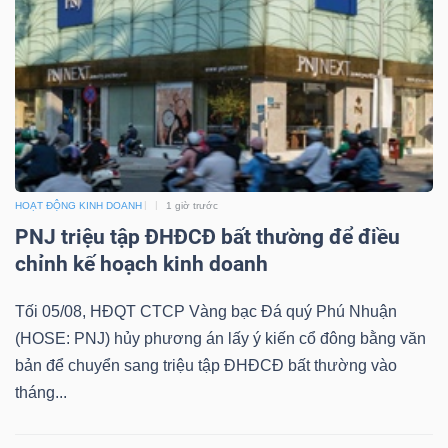
DỊCH
VỤ
TRUYỀN
THÔNG
HOẠT ĐỘNG KINH DOANH
1 giờ trước
TIỆN
PNJ triệu tập ĐHĐCĐ bất thường để điều
ÍCH
chỉnh kế hoạch kinh doanh
Tối 05/08, HĐQT CTCP Vàng bạc Đá quý Phú Nhuận
(HOSE: PNJ) hủy phương án lấy ý kiến cổ đông bằng văn
BẤT
bản để chuyển sang triệu tập ĐHĐCĐ bất thường vào
ĐỘNG
tháng...
SẢN