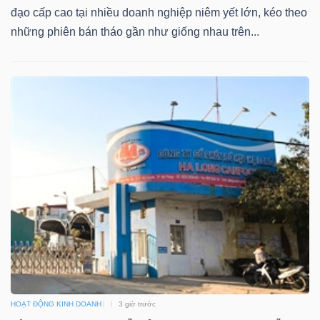
đạo cấp cao tại nhiều doanh nghiệp niêm yết lớn, kéo theo
Bài
những phiên bán tháo gần như giống nhau trên...
viết
của
tác
giả
(-)
Báo
cáo
phân
tích
(-)
Thuật
HOẠT ĐỘNG KINH DOANH
3 giờ trước