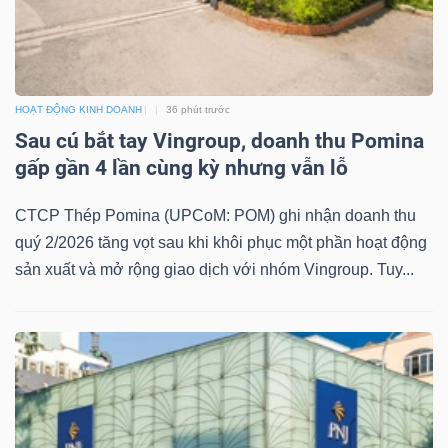
TÀI
HOẠT ĐỘNG KINH DOANH
36 phút trước
CHÍNH
Sau cú bắt tay Vingroup, doanh thu Pomina
gấp gần 4 lần cùng kỳ nhưng vẫn lỗ
CTCP Thép Pomina (UPCoM: POM) ghi nhận doanh thu
quý 2/2026 tăng vọt sau khi khôi phục một phần hoạt động
CÔNG
sản xuất và mở rộng giao dịch với nhóm Vingroup. Tuy...
NGHỆ
THÔNG
TIN