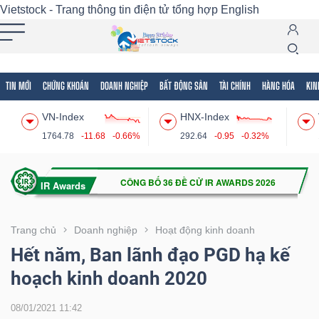
Vietstock - Trang thông tin điện tử tổng hợp
English
TIN MỚI
CHỨNG KHOÁN
DOANH NGHIỆP
BẤT ĐỘNG SẢN
TÀI CHÍNH
HÀNG HÓA
KIN
Tất cả
Tính năng
Ngành
Mã chứng khoán
Lãnh
VN-Index
HNX-Index
Tính
1764.78
-11.68
-0.66%
292.64
-0.95
-0.32%
năng
(-)
VIETSTOCK
Trang chủ
Doanh nghiệp
Hoạt động kinh doanh
Hết năm, Ban lãnh đạo PGD hạ kế
hoạch kinh doanh 2020
CHỨNG
KHOÁN
08/01/2021 11:42