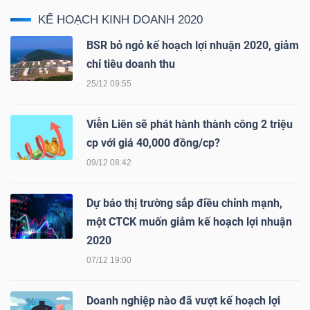
KẾ HOẠCH KINH DOANH 2020
BSR bỏ ngỏ kế hoạch lợi nhuận 2020, giảm
NGÀNH
chỉ tiêu doanh thu
25/12 09:55
DOANH
Viễn Liên sẽ phát hành thành công 2 triệu
NGHIỆP
cp với giá 40,000 đồng/cp?
09/12 08:42
CỔ
Dự báo thị trường sắp điều chỉnh mạnh,
PHIẾU
một CTCK muốn giảm kế hoạch lợi nhuận
2020
07/12 19:00
PHÁI
Doanh nghiệp nào đã vượt kế hoạch lợi
SINH