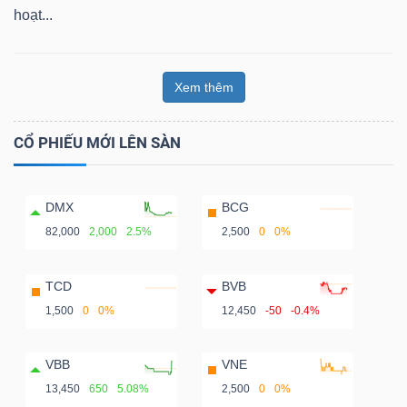
hoạt...
Xem thêm
CỔ PHIẾU MỚI LÊN SÀN
DMX
BCG
82,000
2,000
2.5%
2,500
0
0%
TCD
BVB
1,500
0
0%
12,450
-50
-0.4%
VBB
VNE
13,450
650
5.08%
2,500
0
0%