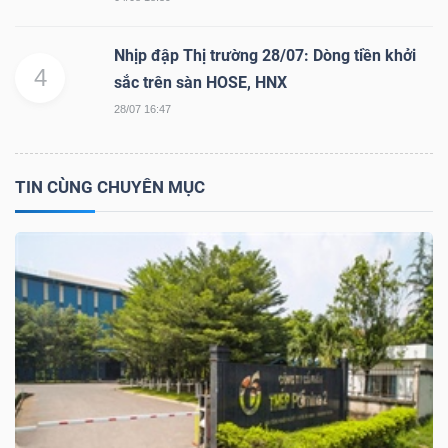
YẾU
Nhịp đập Thị trường 28/07: Dòng tiền khởi
4
sắc trên sàn HOSE, HNX
28/07 16:47
TIÊU
DÙNG
TIN CÙNG CHUYÊN MỤC
THIẾT
YẾU
CHĂM
SÓC
SỨC
KHỎE