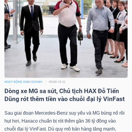
HOẠT ĐỘNG KINH DOANH
05/08 15:11
Dòng xe MG sa sút, Chủ tịch HAX Đỗ Tiến
Dũng rót thêm tiền vào chuỗi đại lý VinFast
Sau giai đoạn Mercedes-Benz suy yếu và MG bùng nổ rồi
hụt hơi, Haxaco chuẩn bị rót thêm gần 36 tỷ đồng vào
chuỗi đại lý VinFast. Dù quy mô bán hàng tăng mạnh,