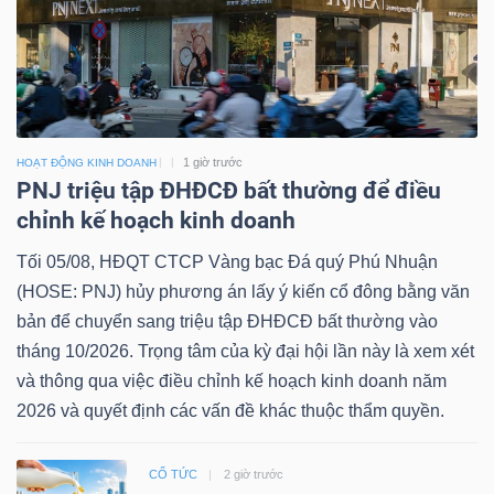
1 giờ trước
HOẠT ĐỘNG KINH DOANH
PNJ triệu tập ĐHĐCĐ bất thường để điều
chỉnh kế hoạch kinh doanh
Tối 05/08, HĐQT CTCP Vàng bạc Đá quý Phú Nhuận
(HOSE: PNJ) hủy phương án lấy ý kiến cổ đông bằng văn
bản để chuyển sang triệu tập ĐHĐCĐ bất thường vào
tháng 10/2026. Trọng tâm của kỳ đại hội lần này là xem xét
và thông qua việc điều chỉnh kế hoạch kinh doanh năm
2026 và quyết định các vấn đề khác thuộc thẩm quyền.
CỔ TỨC
2 giờ trước