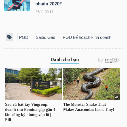
nhuận 2020?
26/11 09:17
TRÁI
PHIẾU
PGD
Saibu Gas
PGD kế hoạch kinh doanh
CÔNG
CỤ
ĐẦU
TƯ
TRUY
XUẤT
DỮ