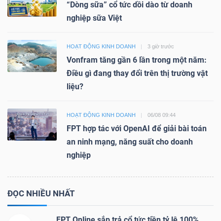
“Dòng sữa” cổ tức dồi dào từ doanh
nghiệp sữa Việt
HOẠT ĐỘNG KINH DOANH
3 giờ trước
Vonfram tăng gần 6 lần trong một năm:
Điều gì đang thay đổi trên thị trường vật
liệu?
HOẠT ĐỘNG KINH DOANH
06/08 09:44
FPT hợp tác với OpenAI để giải bài toán
an ninh mạng, năng suất cho doanh
nghiệp
ĐỌC NHIỀU NHẤT
FPT Online sắp trả cổ tức tiền tỷ lệ 100%