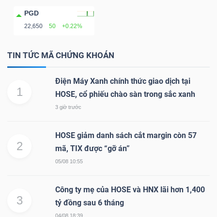
NGUYÊN
PGD
VẬT
22,650
50
+0.22%
LIỆU
TIN TỨC MÃ CHỨNG KHOÁN
Điện Máy Xanh chính thức giao dịch tại
1
HOSE, cổ phiếu chào sàn trong sắc xanh
CÔNG
NGHIỆP
3 giờ trước
HOSE giảm danh sách cắt margin còn 57
2
mã, TIX được “gỡ án”
05/08 10:55
TIÊU
DÙNG
Công ty mẹ của HOSE và HNX lãi hơn 1,400
KHÔNG
3
tỷ đồng sau 6 tháng
THIẾT
04/08 18:39