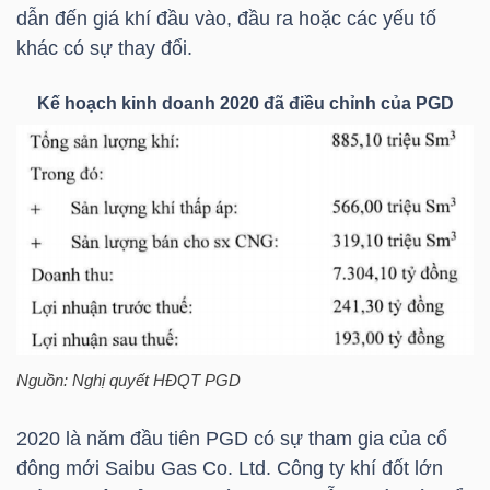
HÀNG
dẫn đến giá khí đầu vào, đầu ra hoặc các yếu tố
HÓA
khác có sự thay đổi.
Kế hoạch kinh doanh 2020 đã điều chỉnh của
PGD
KINH
TẾ
THẾ
GIỚI
Nguồn: Nghị quyết HĐQT
PGD
ĐÔNG
2020 là năm đầu tiên
PGD
có sự tham gia của cổ
DƯƠNG
đông mới Saibu Gas Co. Ltd. Công ty khí đốt lớn