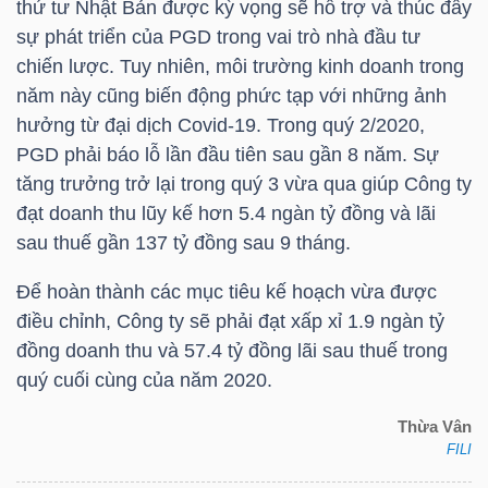
thứ tư Nhật Bản được kỳ vọng sẽ hỗ trợ và thúc đẩy
sự phát triển của
PGD
trong vai trò nhà đầu tư
TÀI
chiến lược. Tuy nhiên, môi trường kinh doanh trong
CHÍNH
năm này cũng biến động phức tạp với những ảnh
CÁ
hưởng từ đại dịch Covid-19. Trong quý 2/2020,
NHÂN
PGD
phải báo lỗ lần đầu tiên sau gần 8 năm. Sự
tăng trưởng trở lại trong quý 3 vừa qua giúp Công ty
đạt doanh thu lũy kế hơn 5.4 ngàn tỷ đồng và lãi
sau thuế gần 137 tỷ đồng sau 9 tháng.
PHÂN
TÍCH
Để hoàn thành các mục tiêu kế hoạch vừa được
VIETSTOCKFINANCE
điều chỉnh, Công ty sẽ phải đạt xấp xỉ 1.9 ngàn tỷ
đồng doanh thu và 57.4 tỷ đồng lãi sau thuế trong
quý cuối cùng của năm 2020.
Thừa Vân
VĨ
FILI
MÔ