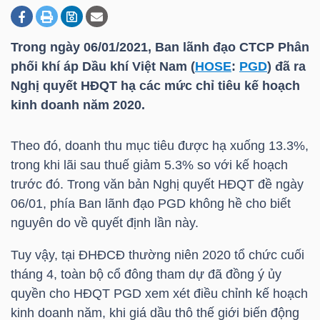
Trong ngày 06/01/2021, Ban lãnh đạo CTCP Phân
DOANH
phối khí áp Dầu khí Việt Nam (
HOSE
:
PGD
) đã ra
NGHIỆP
Nghị quyết HĐQT hạ các mức chỉ tiêu kế hoạch
kinh doanh năm 2020.
BẤT
Theo đó, doanh thu mục tiêu được hạ xuống 13.3%,
ĐỘNG
trong khi lãi sau thuế giảm 5.3% so với kế hoạch
SẢN
trước đó. Trong văn bản Nghị quyết HĐQT đề ngày
06/01, phía Ban lãnh đạo
PGD
không hề cho biết
nguyên do về quyết định lần này.
TÀI
Tuy vậy, tại ĐHĐCĐ thường niên 2020 tổ chức cuối
CHÍNH
tháng 4, toàn bộ cổ đông tham dự đã đồng ý ủy
quyền cho HĐQT
PGD
xem xét điều chỉnh kế hoạch
kinh doanh năm, khi giá dầu thô thế giới biến động