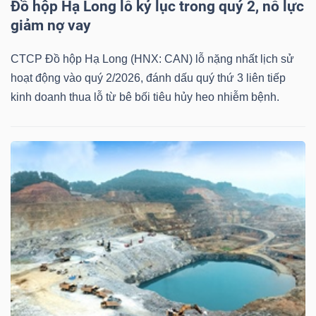
ngữ
Đồ hộp Hạ Long lỗ kỷ lục trong quý 2, nỗ lực
(-)
giảm nợ vay
CTCP Đồ hộp Hạ Long (HNX: CAN) lỗ nặng nhất lịch sử
Dịch
hoạt động vào quý 2/2026, đánh dấu quý thứ 3 liên tiếp
vụ
kinh doanh thua lỗ từ bê bối tiêu hủy heo nhiễm bệnh.
(-)
Đào
tạo
Sách
tài
chính