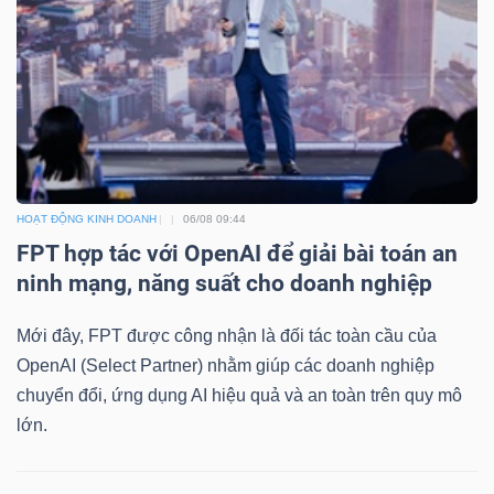
Dữ
liệu
tài
chính
HOẠT ĐỘNG KINH DOANH
06/08 09:44
FPT hợp tác với OpenAI để giải bài toán an
ninh mạng, năng suất cho doanh nghiệp
Mới đây, FPT được công nhận là đối tác toàn cầu của
OpenAI (Select Partner) nhằm giúp các doanh nghiệp
chuyển đổi, ứng dụng AI hiệu quả và an toàn trên quy mô
lớn.