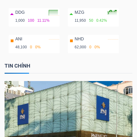
DDG
MZG
1,000
100
11.11%
11,950
50
0.42%
ANI
NHD
48,100
0
0%
62,000
0
0%
TIN CHÍNH