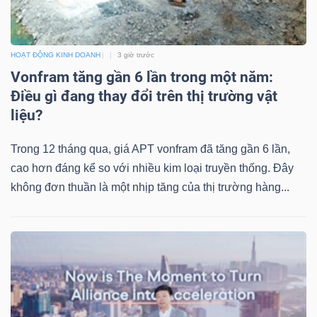
HOẠT ĐỘNG KINH DOANH
3 giờ trước
Vonfram tăng gần 6 lần trong một năm:
Công
Điều gì đang thay đổi trên thị trường vật
cụ
liệu?
đầu
tư
Trong 12 tháng qua, giá APT vonfram đã tăng gần 6 lần,
cao hơn đáng kể so với nhiều kim loại truyền thống. Đây
không đơn thuần là một nhịp tăng của thị trường hàng...
Truyền
thông
tài
chính