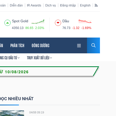
hoán
Diễn đàn
IR Awards
Dịch vụ
Đăng nhập
English
Spot Gold
Dầu
4350.13
86.65
2.03%
76.73
-1.32
-1.69%
HÂN
PHÂN TÍCH
ĐÔNG DƯƠNG
ÔNG CỤ ĐẦU TƯ
TRUY XUẤT DỮ LIỆU
ĐỌC NHIỀU NHẤT
04/08 09:19