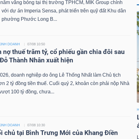
 năm vắng bóng tại thị trường TPHCM, MIK Group chính
ại với dự án Imperia Sensa, phát triển trên quỹ đất Khu dân
 phường Phước Long B...
KINH DOANH
07/08 10:50
 nợ thuế trăm tỷ, cổ phiếu gần chia đôi sau
 Đỗ Thành Nhân xuất hiện
026, doanh nghiệp do ông Lê Thống Nhất làm Chủ tịch
n 2 tỷ đồng tiền thuế. Cuối quý 2, khoản còn phải nộp Nhà
ượt 100 tỷ đồng, chưa...
H
KINH DOANH
07/08 10:30
i chủ tại Bình Trưng Mới của Khang Điền