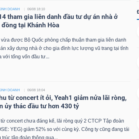
KINH DOANH
06/08 18:10
14 tham gia liên danh đầu tư dự án nhà ở
ỷ đồng tại Khánh Hòa
 vừa được Bộ Quốc phòng chấp thuận tham gia liên danh
án xây dựng nhà ở cho gia đình lực lượng vũ trang tại tỉnh
với tổng vốn đầu tư...
KINH DOANH
06/08 18:04
u từ concert ít ỏi, Yeah1 giảm nửa lãi ròng,
n ủy thác đầu tư hơn 430 tỷ
từ concert chưa đáng kể, lãi ròng quý 2 CTCP Tập đoàn
SE: YEG) giảm 52% so với cùng kỳ. Công ty cũng đang tái
 trúc tập đoàn thông qua...