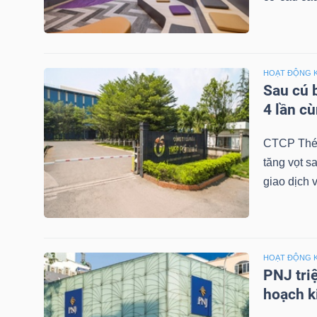
NGUYÊN
VẬT
LIỆU
HOẠT ĐỘNG 
Sau cú 
4 lần c
CÔNG
CTCP Thép
NGHIỆP
tăng vọt s
giao dịch 
TIÊU
HOẠT ĐỘNG 
DÙNG
PNJ tri
KHÔNG
hoạch k
THIẾT