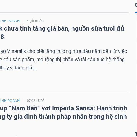
KINH DOANH
4 giờ trước
k chưa tính tăng giá bán, nguồn sữa tươi đủ
28
ạo Vinamilk cho biết tăng trưởng nửa đầu năm đến từ việc
cơ cấu sản phẩm, mở rộng thị phần và tái cấu trúc hệ thống
hay vì tăng giá...
KINH DOANH
07/08 15:02
up “Nam tiến” với Imperia Sensa: Hành trình
ng ty gia đình thành pháp nhân trong hệ sinh