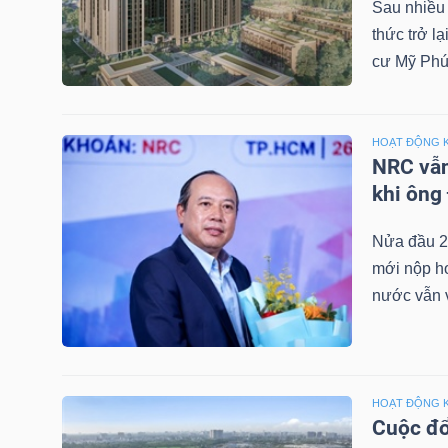
Sau nhiều
thức trở l
cư Mỹ Phú
NGÀNH
HOẠT ĐỘNG 
NRC vẫn
DOANH
khi ông
NGHIỆP
Nửa đầu 2
mới nộp hơ
CỔ
nước vẫn v
PHIẾU
HOẠT ĐỘNG 
PHÁI
Cuộc đổ
SINH