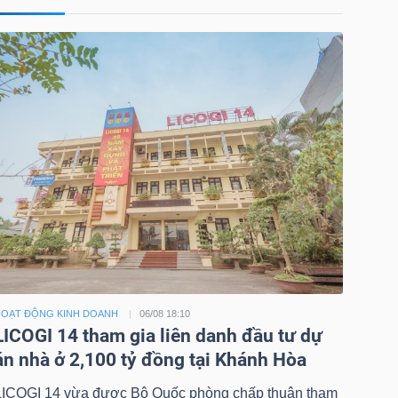
OẠT ĐỘNG KINH DOANH
06/08 18:10
LICOGI 14 tham gia liên danh đầu tư dự
án nhà ở 2,100 tỷ đồng tại Khánh Hòa
LICOGI 14 vừa được Bộ Quốc phòng chấp thuận tham