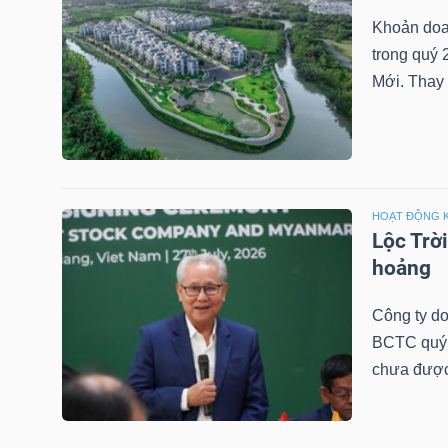
Khoản doa
trong quý 
TRÁI
Mới. Thay 
PHIẾU
CÔNG
HOẠT ĐỘNG 
CỤ
Lộc Trờ
ĐẦU
hoảng
TƯ
Công ty do
BCTC quý 2
chưa được
TRUY
XUẤT
DỮ