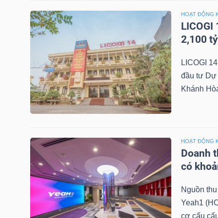
LIỆU
HOẠT ĐỘNG 
LICOGI 
Ngành
2,100 t
(-)
LICOGI 14
VS-
đầu tư Dự 
SECTOR
Khánh Hòa 
HOẠT ĐỘNG 
Doanh th
NĂNG
có khoả
LƯỢNG
Nguồn thu 
Yeah1 (HO
cơ cấu cấu