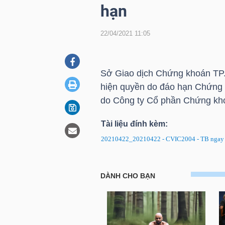
hạn
22/04/2021 11:05
DOANH
NGHIỆP
Sở Giao dịch Chứng khoán TP.
hiện quyền do đáo hạn Chứng
BẤT
do Công ty Cổ phần Chứng kho
ĐỘNG
SẢN
Tài liệu đính kèm:
20210422_20210422 - CVIC2004 - TB ngay d
TÀI
Chứng quyền CVIC2004: Thông 
CHÍNH
quyền do đáo hạn