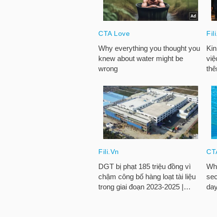
HÀNG
HÓA
KINH
TẾ
THẾ
GIỚI
ĐÔNG
DƯƠNG