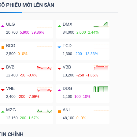
CỔ PHIẾU MỚI LÊN SÀN
ULG
DMX
20,700
5,900
39.86%
84,000
2,000
2.44%
BCG
TCD
2,500
0
0%
1,300
-200
-13.33%
BVB
VBB
12,400
-50
-0.4%
13,200
-250
-1.86%
VNE
DDG
2,400
-200
-7.69%
1,100
100
10%
MZG
ANI
12,150
200
1.67%
48,100
0
0%
TIN CHÍNH