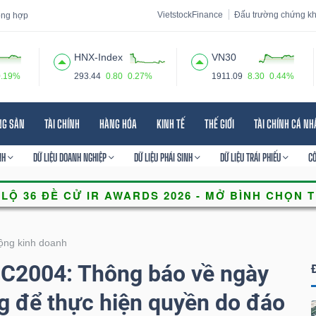
VietstockFinance
Đấu trường chứng k
tổng hợp
HNX-Index
VN30
0.19%
293.44
0.80
0.27%
1911.09
8.30
0.44%
 đạo
Tin tức
Báo cáo phân tích
Thuật ngữ
Dịch vụ
NG SẢN
TÀI CHÍNH
HÀNG HÓA
KINH TẾ
THẾ GIỚI
TÀI CHÍNH CÁ N
NH
DỮ LIỆU DOANH NGHIỆP
DỮ LIỆU PHÁI SINH
DỮ LIỆU TRÁI PHIẾU
C
ộng kinh doanh
C2004: Thông báo về ngày
g để thực hiện quyền do đáo