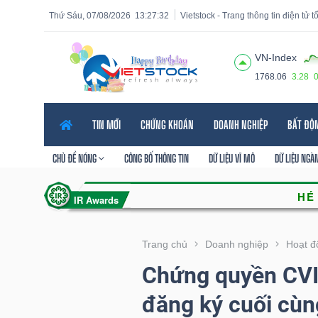
Thứ Sáu, 07/08/2026
13:27:33
Vietstock - Trang thông tin điện tử 
VN-Index
1768.06
3.28
Tất cả
Tính năng
Ngành
Mã chứng khoán
Lãnh
TIN MỚI
CHỨNG KHOÁN
DOANH NGHIỆP
BẤT ĐỘ
Tính
năng
CHỦ ĐỀ NÓNG
CÔNG BỐ THÔNG TIN
DỮ LIỆU VĨ MÔ
DỮ LIỆU NGÀ
(-)
VIETSTOCK
Trang chủ
Doanh nghiệp
Hoạt đ
Chứng quyền CVI
CHỨNG
đăng ký cuối cùn
KHOÁN