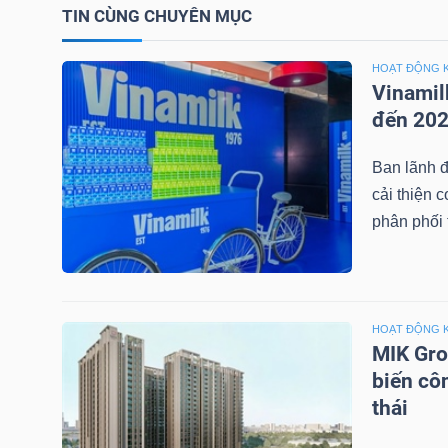
TIN CÙNG CHUYÊN MỤC
TÀI
HOẠT ĐỘNG 
CHÍNH
Vinamil
CÁ
đến 20
NHÂN
Ban lãnh đ
cải thiện 
phân phối t
PHÂN
TÍCH
VIETSTOCKFINANCE
HOẠT ĐỘNG 
MIK Gro
biến cô
VĨ
thái
MÔ