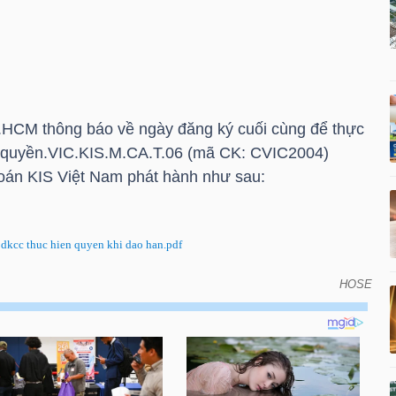
HCM thông báo về ngày đăng ký cuối cùng để thực
 quyền.VIC.KIS.M.CA.T.06 (mã CK: CVIC2004)
án KIS Việt Nam phát hành như sau:
kcc thuc hien quyen khi dao han.pdf
HOSE
báo về ngày đăng ký cuối cùng để thực hiện