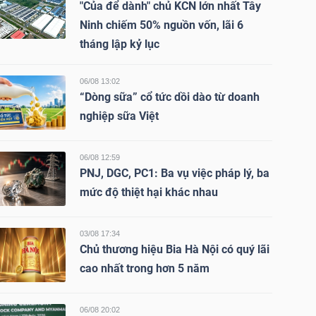
"Của để dành" chủ KCN lớn nhất Tây
Ninh chiếm 50% nguồn vốn, lãi 6
tháng lập kỷ lục
06/08 13:02
“Dòng sữa” cổ tức dồi dào từ doanh
nghiệp sữa Việt
06/08 12:59
PNJ, DGC, PC1: Ba vụ việc pháp lý, ba
mức độ thiệt hại khác nhau
03/08 17:34
Chủ thương hiệu Bia Hà Nội có quý lãi
cao nhất trong hơn 5 năm
06/08 20:02