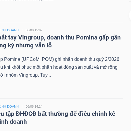
KINH DOANH
06/08 15:07
bắt tay Vingroup, doanh thu Pomina gấp gần
ùng kỳ nhưng vẫn lỗ
 Pomina (UPCoM: POM) ghi nhận doanh thu quý 2/2026
au khi khôi phục một phần hoạt động sản xuất và mở rộng
với nhóm Vingroup. Tuy...
KINH DOANH
06/08 14:14
ệu tập ĐHĐCĐ bất thường để điều chỉnh kế
inh doanh