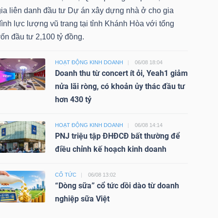
gia liên danh đầu tư Dự án xây dựng nhà ở cho gia
ình lực lượng vũ trang tại tỉnh Khánh Hòa với tổng
ốn đầu tư 2,100 tỷ đồng.
HOẠT ĐỘNG KINH DOANH
06/08 18:04
Doanh thu từ concert ít ỏi, Yeah1 giảm
nửa lãi ròng, có khoản ủy thác đầu tư
hơn 430 tỷ
HOẠT ĐỘNG KINH DOANH
06/08 14:14
PNJ triệu tập ĐHĐCĐ bất thường để
điều chỉnh kế hoạch kinh doanh
CỔ TỨC
06/08 13:02
“Dòng sữa” cổ tức dồi dào từ doanh
nghiệp sữa Việt