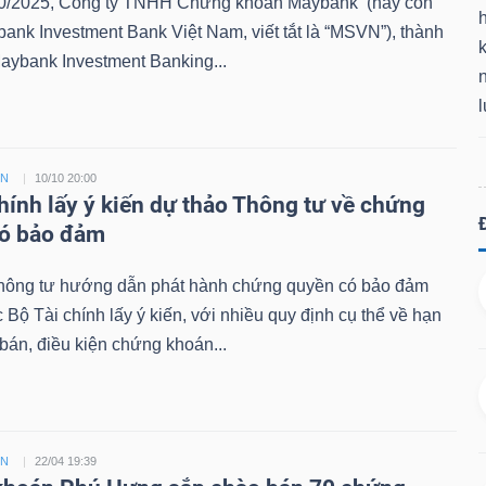
0/2025, Công ty TNHH Chứng khoán Maybank (hay còn
bank Investment Bank Việt Nam, viết tắt là “MSVN”), thành
k
aybank Investment Banking...
ỀN
10/10 20:00
chính lấy ý kiến dự thảo Thông tư về chứng
có bảo đảm
hông tư hướng dẫn phát hành chứng quyền có bảo đảm
Bộ Tài chính lấy ý kiến, với nhiều quy định cụ thể về hạn
án, điều kiện chứng khoán...
ỀN
22/04 19:39