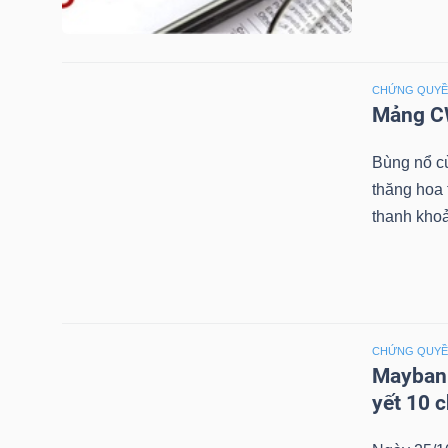
NGÀNH
CHỨNG QUY
Mảng CW
Bùng nổ c
DOANH
thăng hoa
NGHIỆP
thanh khoả
CỔ
PHIẾU
CHỨNG QUY
Maybank
yết 10 
PHÁI
SINH