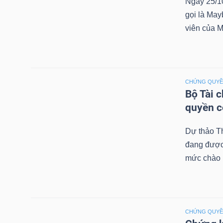
Ngày 25/1
gọi là May
viên của M
TRÁI
PHIẾU
CHỨNG QUY
Bộ Tài 
CÔNG
quyền 
CỤ
ĐẦU
Dự thảo T
TƯ
đang được 
mức chào b
TRUY
XUẤT
CHỨNG QUY
DỮ