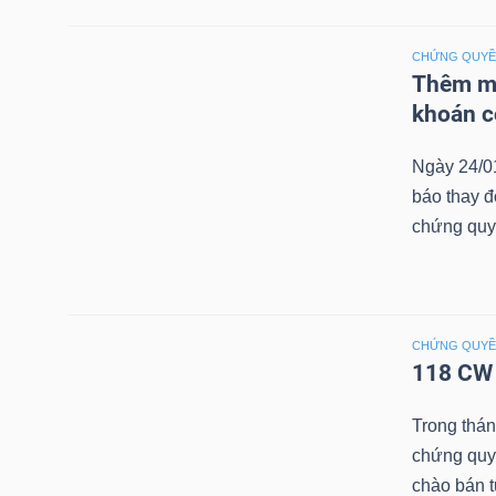
NGUYÊN
VẬT
CHỨNG QUY
LIỆU
Thêm mộ
khoán c
Ngày 24/0
báo thay đ
CÔNG
chứng quy
NGHIỆP
CHỨNG QUY
118 CW 
TIÊU
DÙNG
Trong thá
KHÔNG
chứng quy
THIẾT
chào bán 