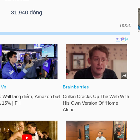
n: 31,940 đồng.
HOSE
án vào ngày đáo hạn của chứng quyền có bảo đảm -