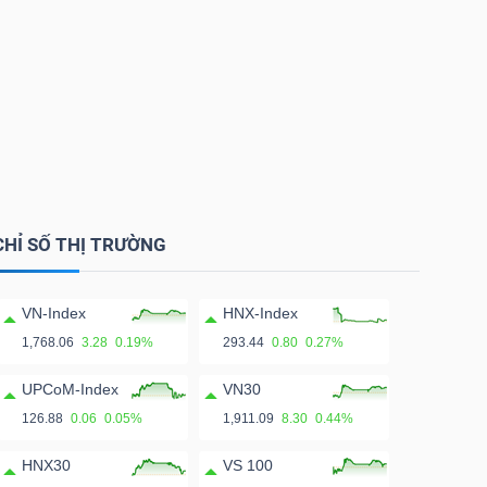
CHỈ SỐ THỊ TRƯỜNG
VN-Index
HNX-Index
1,768.06
3.28
0.19%
293.44
0.80
0.27%
UPCoM-Index
VN30
126.88
0.06
0.05%
1,911.09
8.30
0.44%
HNX30
VS 100