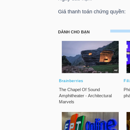
HÀNG
Giá thanh toán chứng quyề
HÓA
HOSE: Thông báo giá thanh to
Chứng quyền CVRE2011
KINH
TẾ
THẾ
GIỚI
ĐÔNG
DƯƠNG