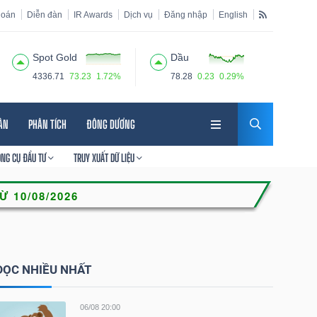
hoán
Diễn đàn
IR Awards
Dịch vụ
Đăng nhập
English
Spot Gold
Dầu
4336.71
73.23
1.72%
78.28
0.23
0.29%
HÂN
PHÂN TÍCH
ĐÔNG DƯƠNG
ÔNG CỤ ĐẦU TƯ
TRUY XUẤT DỮ LIỆU
ĐỌC NHIỀU NHẤT
06/08 20:00