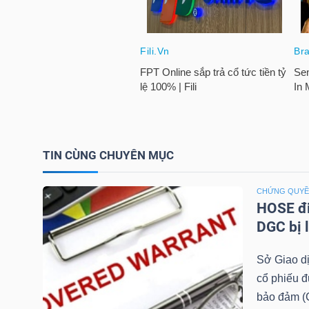
TÀI
CHÍNH
CÁ
NHÂN
TIN CÙNG CHUYÊN MỤC
PHÂN
TÍCH
CHỨNG QUY
VIETSTOCKFINANCE
HOSE đi
DGC bị 
Sở Giao d
VĨ
cổ phiếu 
MÔ
bảo đảm (C