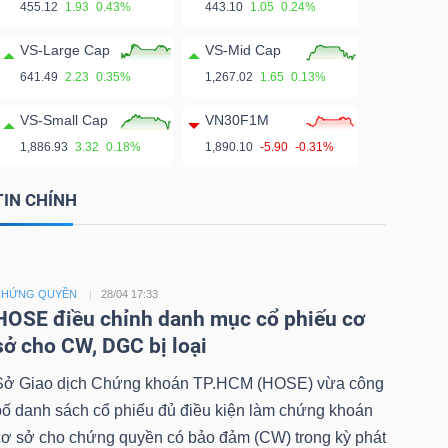
455.12
1.93
0.43%
443.10
1.05
0.24%
VS-Large Cap
VS-Mid Cap
641.49
2.23
0.35%
1,267.02
1.65
0.13%
VS-Small Cap
VN30F1M
1,886.93
3.32
0.18%
1,890.10
-5.90
-0.31%
TIN CHÍNH
CHỨNG QUYỀN
28/04 17:33
HOSE điều chỉnh danh mục cổ phiếu cơ
sở cho CW, DGC bị loại
Sở Giao dịch Chứng khoán TP.HCM (HOSE) vừa công
bố danh sách cổ phiếu đủ điều kiện làm chứng khoán
cơ sở cho chứng quyền có bảo đảm (CW) trong kỳ phát