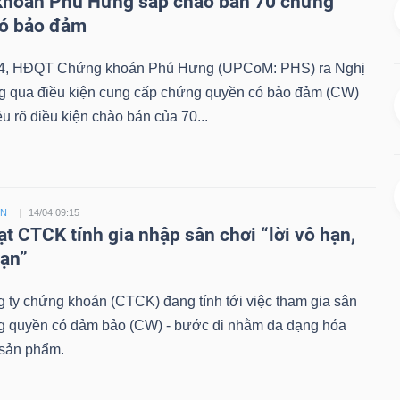
hoán Phú Hưng sắp chào bán 70 chứng
có bảo đảm
4, HĐQT Chứng khoán Phú Hưng (UPCoM: PHS) ra Nghị
ng qua điều kiện cung cấp chứng quyền có bảo đảm (CW)
êu rõ điều kiện chào bán của 70...
ỀN
14/04 09:15
ạt CTCK tính gia nhập sân chơi “lời vô hạn,
hạn”
 ty chứng khoán (CTCK) đang tính tới việc tham gia sân
g quyền có đảm bảo (CW) - bước đi nhằm đa dạng hóa
sản phẩm.