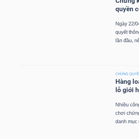
Chứng k
LIỆU
quyền 
Ngành
Ngày 22/0
(-)
quyết thô
lần đầu, n
VS-
SECTOR
CHỨNG QUY
Hàng lo
lỗ giới 
NĂNG
Nhiều công
LƯỢNG
chơi chứn
danh mục 