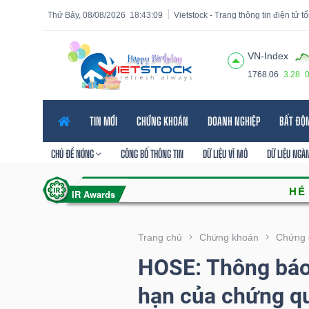
Thứ Bảy, 08/08/2026
18:43:10
Vietstock - Trang thông tin điện tử 
VN-Index
1768.06
3.28
Tất cả
Tính năng
Ngành
Mã chứng khoán
Lãnh
TIN MỚI
CHỨNG KHOÁN
DOANH NGHIỆP
BẤT ĐỘ
Tính
năng
CHỦ ĐỀ NÓNG
CÔNG BỐ THÔNG TIN
DỮ LIỆU VĨ MÔ
DỮ LIỆU NGÀ
(-)
VIETSTOCK
Trang chủ
Chứng khoán
Chứng 
HOSE: Thông báo 
CHỨNG
hạn của chứng q
KHOÁN