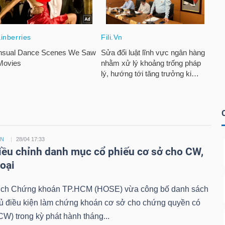
ỀN
28/04 17:33
ều chỉnh danh mục cổ phiếu cơ sở cho CW,
loại
ịch Chứng khoán TP.HCM (HOSE) vừa công bố danh sách
đủ điều kiện làm chứng khoán cơ sở cho chứng quyền có
W) trong kỳ phát hành tháng...