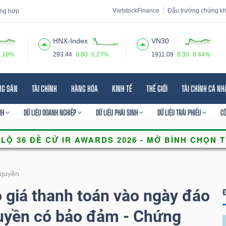
VietstockFinance
Đấu trường chứng k
tổng hợp
HNX-Index
VN30
0.19%
293.44
0.80
0.27%
1911.09
8.30
0.44%
 đạo
Tin tức
Báo cáo phân tích
Thuật ngữ
Dịch vụ
NG SẢN
TÀI CHÍNH
HÀNG HÓA
KINH TẾ
THẾ GIỚI
TÀI CHÍNH CÁ N
NH
DỮ LIỆU DOANH NGHIỆP
DỮ LIỆU PHÁI SINH
DỮ LIỆU TRÁI PHIẾU
C
quyền
giá thanh toán vào ngày đáo
uyền có bảo đảm - Chứng