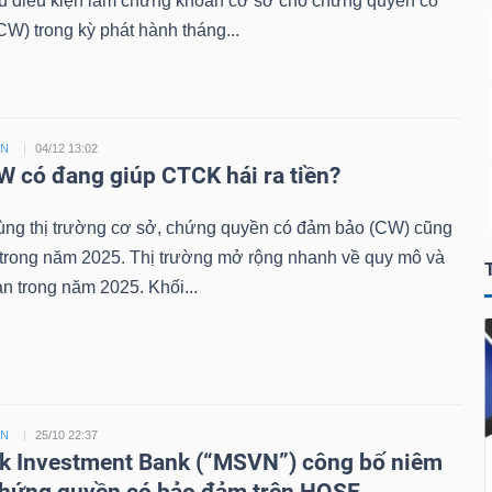
đủ điều kiện làm chứng khoán cơ sở cho chứng quyền có
W) trong kỳ phát hành tháng...
ỀN
04/12 13:02
 có đang giúp CTCK hái ra tiền?
ùng thị trường cơ sở, chứng quyền có đảm bảo (CW) cũng
 trong năm 2025. Thị trường mở rộng nhanh về quy mô và
n trong năm 2025. Khối...
ỀN
25/10 22:37
 Investment Bank (“MSVN”) công bố niêm