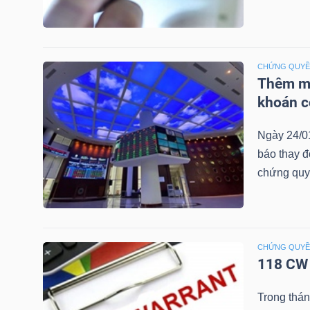
NGUYÊN
VẬT
LIỆU
CHỨNG QUY
Thêm mộ
khoán c
CÔNG
Ngày 24/0
NGHIỆP
báo thay đ
chứng quy
TIÊU
CHỨNG QUY
DÙNG
118 CW 
KHÔNG
THIẾT
Trong thá