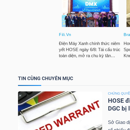
TÀI
CHÍNH
CÁ
NHÂN
PHÂN
TÍCH
TIN CÙNG CHUYÊN MỤC
VIETSTOCKFINANCE
CHỨNG QUY
HOSE đi
DGC bị 
VĨ
Sở Giao d
MÔ