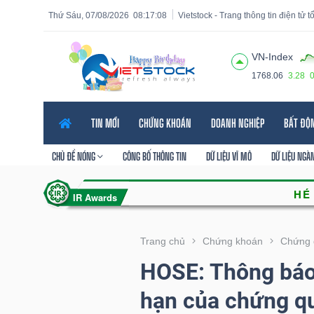
Thứ Sáu, 07/08/2026
08:17:09
Vietstock - Trang thông tin điện tử 
VN-Index
1768.06
3.28
Tất cả
Tính năng
Ngành
Mã chứng khoán
Lãnh
TIN MỚI
CHỨNG KHOÁN
DOANH NGHIỆP
BẤT ĐỘ
Tính
năng
CHỦ ĐỀ NÓNG
CÔNG BỐ THÔNG TIN
DỮ LIỆU VĨ MÔ
DỮ LIỆU NGÀ
(-)
VIETSTOCK
Trang chủ
Chứng khoán
Chứng 
HOSE: Thông báo 
CHỨNG
hạn của chứng q
KHOÁN