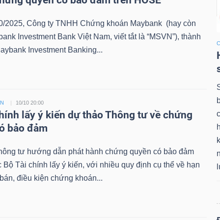
chứng quyền có bảo đảm trên HOSE
0/2025, Công ty TNHH Chứng khoán Maybank (hay còn
bank Investment Bank Việt Nam, viết tắt là “MSVN”), thành
aybank Investment Banking...
ỀN
10/10 20:00
chính lấy ý kiến dự thảo Thông tư về chứng
có bảo đảm
k
hông tư hướng dẫn phát hành chứng quyền có bảo đảm
Bộ Tài chính lấy ý kiến, với nhiều quy định cụ thể về hạn
án, điều kiện chứng khoán...