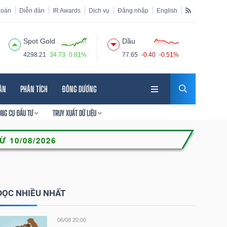
hoán
Diễn đàn
IR Awards
Dịch vụ
Đăng nhập
English
Spot Gold
Dầu
4298.21
34.73
0.81%
77.65
-0.40
-0.51%
HÂN
PHÂN TÍCH
ĐÔNG DƯƠNG
ÔNG CỤ ĐẦU TƯ
TRUY XUẤT DỮ LIỆU
ĐỌC NHIỀU NHẤT
06/08 20:00