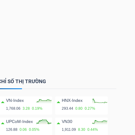
CHỈ SỐ THỊ TRƯỜNG
VN-Index
HNX-Index
1,768.06
3.28
0.19%
293.44
0.80
0.27%
UPCoM-Index
VN30
126.88
0.06
0.05%
1,911.09
8.30
0.44%