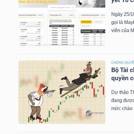
yết 10 
Ngày 25/1
gọi là May
TRÁI
viên của M
PHIẾU
CÔNG
CHỨNG QUY
CỤ
Bộ Tài 
ĐẦU
quyền 
TƯ
Dự thảo T
đang được 
mức chào b
TRUY
XUẤT
DỮ