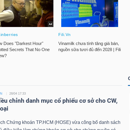
ỀN
28/04 17:33
ều chỉnh danh mục cổ phiếu cơ sở cho CW,
loại
ịch Chứng khoán TP.HCM (HOSE) vừa công bố danh sách