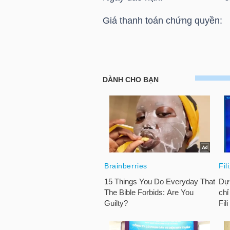
HÀNG
Giá thanh toán chứng quyền:
HÓA
KINH
HOSE: Thông báo giá thanh t
TẾ
Chứng quyền CVRE2107
THẾ
GIỚI
ĐÔNG
DƯƠNG