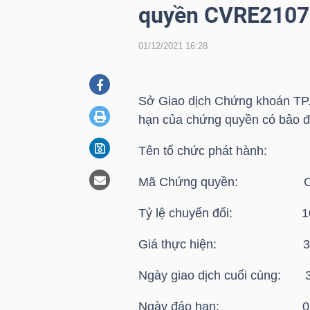
quyền CVRE2107
01/12/2021 16:28
DOANH
NGHIỆP
Sở Giao dịch Chứng khoán TP.
hạn của chứng quyền có bảo 
BẤT
Tên tổ chức phát hành: C
ĐỘNG
SẢN
Mã Chứng quyền: CV
Tỷ lệ chuyển đổi: 10
TÀI
Giá thực hiện: 33,1
CHÍNH
Ngày giao dịch cuối cùng: 3
Ngày đáo hạn: 02/1