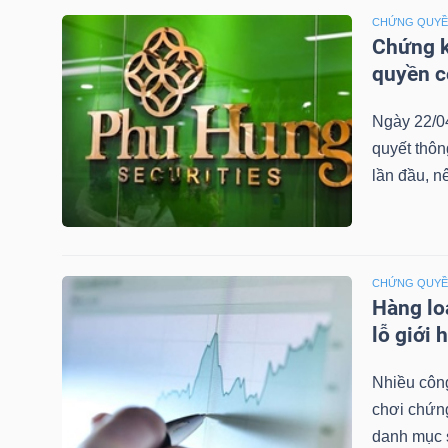
LIỆU
CHỨNG QUY
Chứng k
Ngành
quyền 
(-)
Ngày 22/0
VS-
quyết thô
SECTOR
lần đầu, n
CHỨNG QUY
Hàng lo
NĂNG
lỗ giới 
LƯỢNG
Nhiều công
chơi chứn
danh mục 