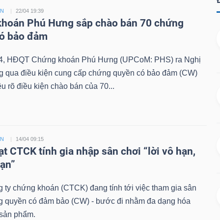
ỀN
22/04 19:39
hoán Phú Hưng sắp chào bán 70 chứng
có bảo đảm
4, HĐQT Chứng khoán Phú Hưng (UPCoM: PHS) ra Nghị
ng qua điều kiện cung cấp chứng quyền có bảo đảm (CW)
êu rõ điều kiện chào bán của 70...
ỀN
14/04 09:15
ạt CTCK tính gia nhập sân chơi “lời vô hạn,
hạn”
 ty chứng khoán (CTCK) đang tính tới việc tham gia sân
g quyền có đảm bảo (CW) - bước đi nhằm đa dạng hóa
sản phẩm.