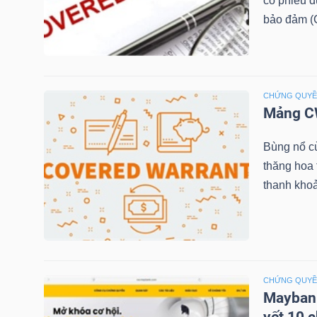
cổ phiếu 
bảo đảm (C
NGÀNH
CHỨNG QUY
Mảng CW
DOANH
NGHIỆP
Bùng nổ c
thăng hoa
thanh khoả
CỔ
PHIẾU
CHỨNG QUY
PHÁI
Maybank
SINH