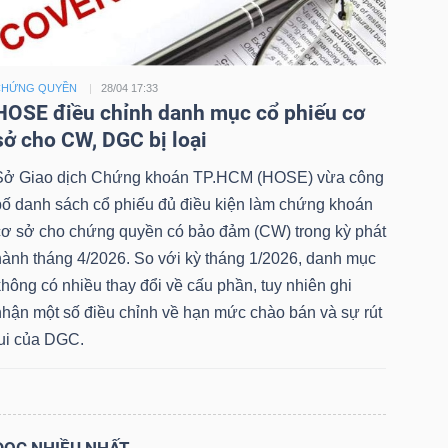
CHỨNG QUYỀN
28/04 17:33
HOSE điều chỉnh danh mục cổ phiếu cơ
sở cho CW, DGC bị loại
Sở Giao dịch Chứng khoán TP.HCM (HOSE) vừa công
bố danh sách cổ phiếu đủ điều kiện làm chứng khoán
cơ sở cho chứng quyền có bảo đảm (CW) trong kỳ phát
hành tháng 4/2026. So với kỳ tháng 1/2026, danh mục
hông có nhiều thay đổi về cấu phần, tuy nhiên ghi
nhận một số điều chỉnh về hạn mức chào bán và sự rút
lui của DGC.