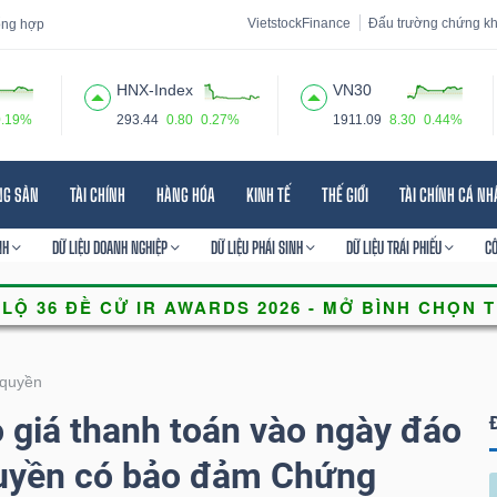
VietstockFinance
Đấu trường chứng k
tổng hợp
HNX-Index
VN30
0.19%
293.44
0.80
0.27%
1911.09
8.30
0.44%
 đạo
Tin tức
Báo cáo phân tích
Thuật ngữ
Dịch vụ
NG SẢN
TÀI CHÍNH
HÀNG HÓA
KINH TẾ
THẾ GIỚI
TÀI CHÍNH CÁ N
NH
DỮ LIỆU DOANH NGHIỆP
DỮ LIỆU PHÁI SINH
DỮ LIỆU TRÁI PHIẾU
C
quyền
giá thanh toán vào ngày đáo
uyền có bảo đảm Chứng