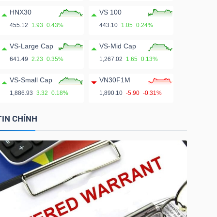
HNX30
VS 100
455.12
1.93
0.43%
443.10
1.05
0.24%
VS-Large Cap
VS-Mid Cap
641.49
2.23
0.35%
1,267.02
1.65
0.13%
VS-Small Cap
VN30F1M
1,886.93
3.32
0.18%
1,890.10
-5.90
-0.31%
TIN CHÍNH