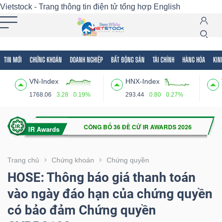
Vietstock - Trang thông tin điện tử tổng hợp
English
TIN MỚI
CHỨNG KHOÁN
DOANH NGHIỆP
BẤT ĐỘNG SẢN
TÀI CHÍNH
HÀNG HÓA
KIN
Tất cả
Tính năng
Ngành
Mã chứng khoán
Lãnh
VN-Index
HNX-Index
Tính
1768.06
3.28
0.19%
293.44
0.80
0.27%
năng
(-)
VIETSTOCK
Trang chủ
Chứng khoán
Chứng quyền
HOSE: Thông báo giá thanh toán
vào ngày đáo hạn của chứng quyền
CHỨNG
có bảo đảm Chứng quyền
KHOÁN