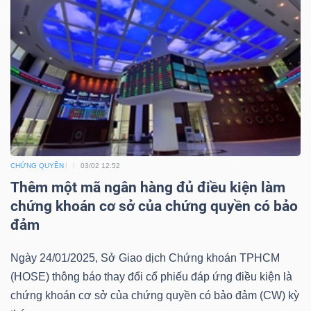
Mã
chứng
khoán
(-)
Tất cả
Cổ phiếu
Chỉ số
Chứng chỉ quỹ
Chứng 
Lãnh
đạo
CHỨNG QUYỀN
03/02 12:52
(-)
Thêm một mã ngân hàng đủ điều kiện làm
chứng khoán cơ sở của chứng quyền có bảo
Tất cả
Người nội bộ
Người liên quan
Cổ đông lớn
đảm
Tin
Ngày 24/01/2025, Sở Giao dịch Chứng khoán TPHCM
tức
(HOSE) thông báo thay đổi cổ phiếu đáp ứng điều kiện là
(-)
chứng khoán cơ sở của chứng quyền có bảo đảm (CW) kỳ