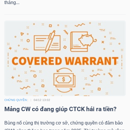
tháng...
TRÁI
PHIẾU
CÔNG
CỤ
ĐẦU
TƯ
CHỨNG QUYỀN
04/12 13:02
Mảng CW có đang giúp CTCK hái ra tiền?
TRUY
XUẤT
Bùng nổ cùng thị trường cơ sở, chứng quyền có đảm bảo
DỮ