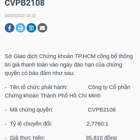
CVPB2108
04/03/2022 16:32
DOANH
NGHIỆP
Sở Giao dịch Chứng khoán TP.HCM công bố thông
BẤT
tin giá thanh toán vào ngày đáo hạn của chứng
ĐỘNG
quyền có bảo đảm như sau:
SẢN
- Tên tổ chức phát hành: Công ty Cổ phần
Chứng khoán Thành Phố Hồ Chí Minh
TÀI
- Mã chứng quyền: CVPB2108
CHÍNH
- Tỷ lệ chuyển đổi: 2,7760:1
- Giá thực hiện: 35,810 đồng