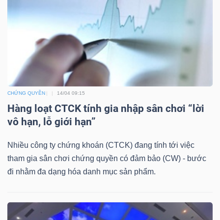
DỊCH
VỤ
TRUYỀN
THÔNG
CHỨNG QUYỀN
14/04 09:15
TIỆN
Hàng loạt CTCK tính gia nhập sân chơi “lời
ÍCH
vô hạn, lỗ giới hạn”
Nhiều công ty chứng khoán (CTCK) đang tính tới việc
tham gia sân chơi chứng quyền có đảm bảo (CW) - bước
đi nhằm đa dạng hóa danh mục sản phẩm.
BẤT
ĐỘNG
SẢN