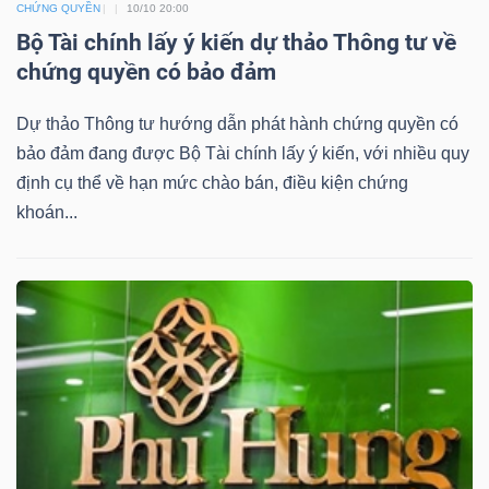
YẾU
CHỨNG QUYỀN
10/10 20:00
Bộ Tài chính lấy ý kiến dự thảo Thông tư về
chứng quyền có bảo đảm
Dự thảo Thông tư hướng dẫn phát hành chứng quyền có
TIÊU
bảo đảm đang được Bộ Tài chính lấy ý kiến, với nhiều quy
DÙNG
định cụ thể về hạn mức chào bán, điều kiện chứng
THIẾT
khoán...
YẾU
CHĂM
SÓC
SỨC
KHỎE