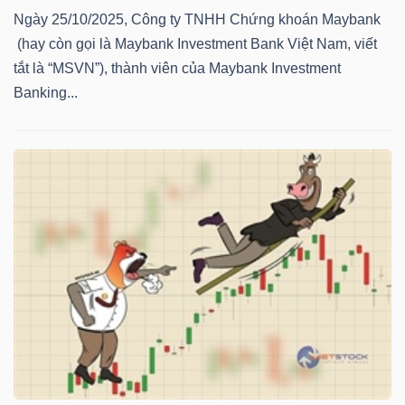
NGUYÊN
Ngày 25/10/2025, Công ty TNHH Chứng khoán Maybank
VẬT
(hay còn gọi là Maybank Investment Bank Việt Nam, viết
LIỆU
tắt là “MSVN”), thành viên của Maybank Investment
Banking...
CÔNG
NGHIỆP
TIÊU
DÙNG
KHÔNG
THIẾT