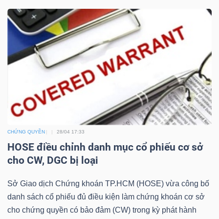
NGÀNH
DOANH
NGHIỆP
CHỨNG QUYỀN
28/04 17:33
CỔ
HOSE điều chỉnh danh mục cổ phiếu cơ sở
PHIẾU
cho CW, DGC bị loại
Sở Giao dịch Chứng khoán TP.HCM (HOSE) vừa công bố
danh sách cổ phiếu đủ điều kiện làm chứng khoán cơ sở
PHÁI
cho chứng quyền có bảo đảm (CW) trong kỳ phát hành
SINH