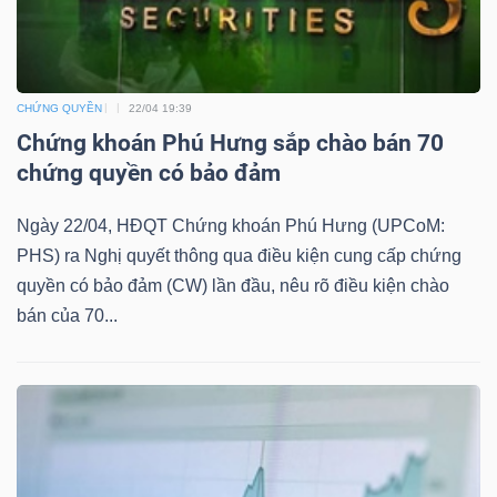
TÀI
CHỨNG QUYỀN
22/04 19:39
CHÍNH
Chứng khoán Phú Hưng sắp chào bán 70
chứng quyền có bảo đảm
Ngày 22/04, HĐQT Chứng khoán Phú Hưng (UPCoM:
PHS) ra Nghị quyết thông qua điều kiện cung cấp chứng
CÔNG
quyền có bảo đảm (CW) lần đầu, nêu rõ điều kiện chào
NGHỆ
bán của 70...
THÔNG
TIN