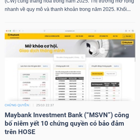
(CW) cũng thăng hoa trong năm 2025. Thị trường mở rộng
LIỆU
nhanh về quy mô và thanh khoản trong năm 2025. Khối...
Ngành
(-)
VS-
SECTOR
NĂNG
CHỨNG QUYỀN
25/10 22:37
LƯỢNG
Maybank Investment Bank (“MSVN”) công
bố niêm yết 10 chứng quyền có bảo đảm
trên HOSE