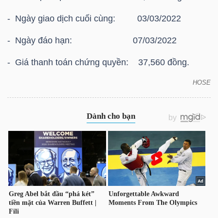
HÀNG
- Ngày giao dịch cuối cùng: 03/03/2022
HÓA
- Ngày đáo hạn: 07/03/2022
- Giá thanh toán chứng quyền: 37,560 đồng.
KINH
TẾ
HOSE
HOSE: Thông báo giá thanh toán vào ngày đáo hạn
của chứng quyền có bảo đảm Chứng quyền
CVPB2108
THẾ
GIỚI
ĐÔNG
DƯƠNG