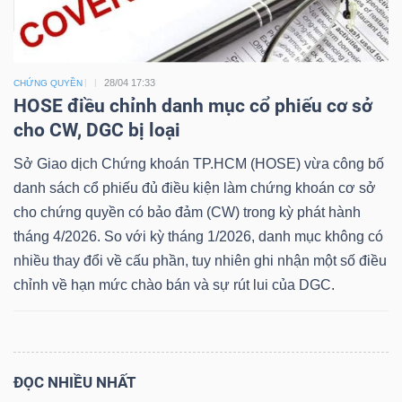
Dữ
28/04 17:33
CHỨNG QUYỀN
HOSE điều chỉnh danh mục cổ phiếu cơ sở
liệu
cho CW, DGC bị loại
tài
chính
Sở Giao dịch Chứng khoán TP.HCM (HOSE) vừa công bố
danh sách cổ phiếu đủ điều kiện làm chứng khoán cơ sở
cho chứng quyền có bảo đảm (CW) trong kỳ phát hành
tháng 4/2026. So với kỳ tháng 1/2026, danh mục không có
nhiều thay đổi về cấu phần, tuy nhiên ghi nhận một số điều
chỉnh về hạn mức chào bán và sự rút lui của DGC.
ĐỌC NHIỀU NHẤT