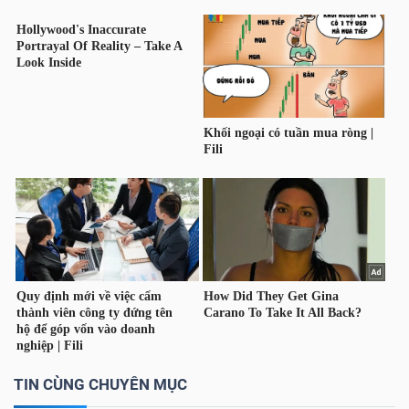
TÀI
CHÍNH
CÁ
NHÂN
PHÂN
TÍCH
VIETSTOCKFINANCE
VĨ
TIN CÙNG CHUYÊN MỤC
MÔ