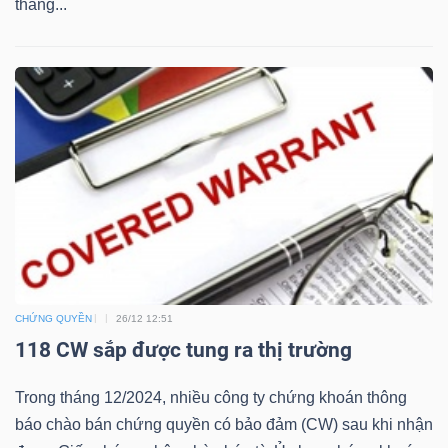
tháng...
Bài
viết
của
tác
giả
(-)
Báo
cáo
phân
CHỨNG QUYỀN
26/12 12:51
tích
118 CW sắp được tung ra thị trường
(-)
Trong tháng 12/2024, nhiều công ty chứng khoán thông
Thuật
báo chào bán chứng quyền có bảo đảm (CW) sau khi nhận