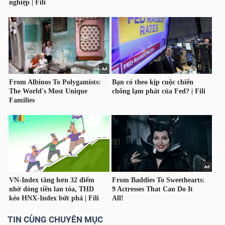
TÀI
CHÍNH
CÁ
NHÂN
PHÂN
TÍCH
VIETSTOCKFINANCE
VĨ
MÔ
TIN CÙNG CHUYÊN MỤC