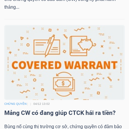
tháng...
TRÁI
PHIẾU
CÔNG
CỤ
ĐẦU
TƯ
CHỨNG QUYỀN
04/12 13:02
TRUY
Mảng CW có đang giúp CTCK hái ra tiền?
XUẤT
DỮ
Bùng nổ cùng thị trường cơ sở, chứng quyền có đảm bảo