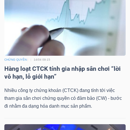
DỊCH
VỤ
TRUYỀN
THÔNG
CHỨNG QUYỀN
14/04 09:15
TIỆN
Hàng loạt CTCK tính gia nhập sân chơi “lời
ÍCH
vô hạn, lỗ giới hạn”
Nhiều công ty chứng khoán (CTCK) đang tính tới việc
tham gia sân chơi chứng quyền có đảm bảo (CW) - bước
BẤT
đi nhằm đa dạng hóa danh mục sản phẩm.
ĐỘNG
SẢN