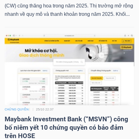
LIỆU
(CW) cũng thăng hoa trong năm 2025. Thị trường mở rộng
nhanh về quy mô và thanh khoản trong năm 2025. Khối...
Ngành
(-)
VS-
SECTOR
NĂNG
LƯỢNG
CHỨNG QUYỀN
25/10 22:37
Maybank Investment Bank (“MSVN”) công
bố niêm yết 10 chứng quyền có bảo đảm
trên HOSE