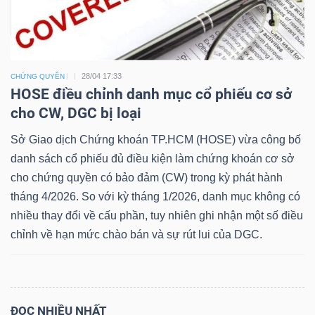
Dữ
28/04 17:33
CHỨNG QUYỀN
liệu
HOSE điều chỉnh danh mục cổ phiếu cơ sở
tài
cho CW, DGC bị loại
chính
Sở Giao dịch Chứng khoán TP.HCM (HOSE) vừa công bố
danh sách cổ phiếu đủ điều kiện làm chứng khoán cơ sở
cho chứng quyền có bảo đảm (CW) trong kỳ phát hành
tháng 4/2026. So với kỳ tháng 1/2026, danh mục không có
nhiều thay đổi về cấu phần, tuy nhiên ghi nhận một số điều
chỉnh về hạn mức chào bán và sự rút lui của DGC.
ĐỌC NHIỀU NHẤT