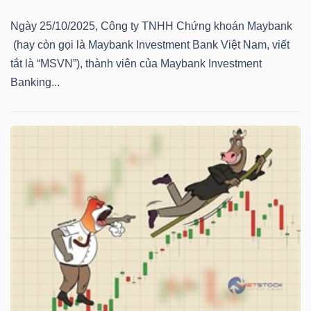
NGUYÊN
Ngày 25/10/2025, Công ty TNHH Chứng khoán Maybank
VẬT
(hay còn gọi là Maybank Investment Bank Việt Nam, viết
LIỆU
tắt là “MSVN”), thành viên của Maybank Investment
Banking...
CÔNG
NGHIỆP
TIÊU
DÙNG
KHÔNG
THIẾT