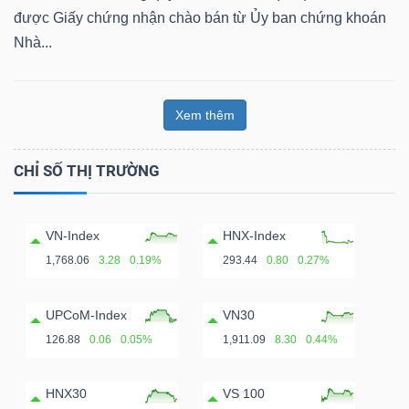
ngữ
được Giấy chứng nhận chào bán từ Ủy ban chứng khoán
(-)
Nhà...
Dịch
vụ
Xem thêm
(-)
CHỈ SỐ THỊ TRƯỜNG
Đào
VN-Index
HNX-Index
tạo
1,768.06
3.28
0.19%
293.44
0.80
0.27%
UPCoM-Index
VN30
126.88
0.06
0.05%
1,911.09
8.30
0.44%
Sách
tài
HNX30
VS 100
chính