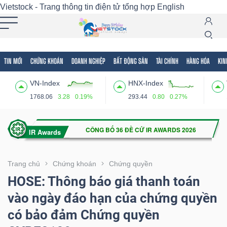
Vietstock - Trang thông tin điện tử tổng hợp
English
TIN MỚI
CHỨNG KHOÁN
DOANH NGHIỆP
BẤT ĐỘNG SẢN
TÀI CHÍNH
HÀNG HÓA
KIN
Tất cả
Tính năng
Ngành
Mã chứng khoán
Lãnh
VN-Index
HNX-Index
Tính
1768.06
3.28
0.19%
293.44
0.80
0.27%
năng
(-)
VIETSTOCK
Trang chủ
Chứng khoán
Chứng quyền
HOSE: Thông báo giá thanh toán
vào ngày đáo hạn của chứng quyền
CHỨNG
có bảo đảm Chứng quyền
KHOÁN