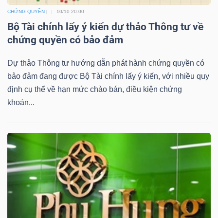
YẾU
CHỨNG QUYỀN
10/10 20:00
Bộ Tài chính lấy ý kiến dự thảo Thông tư về
chứng quyền có bảo đảm
Dự thảo Thông tư hướng dẫn phát hành chứng quyền có
TIÊU
bảo đảm đang được Bộ Tài chính lấy ý kiến, với nhiều quy
DÙNG
định cụ thể về hạn mức chào bán, điều kiện chứng
THIẾT
khoán...
YẾU
CHĂM
SÓC
SỨC
KHỎE