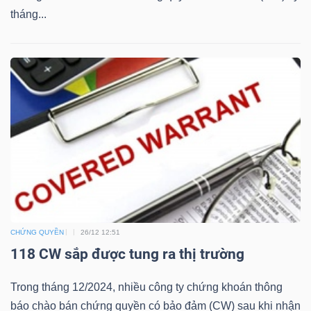
tháng...
Bài
viết
của
tác
giả
(-)
Báo
cáo
phân
tích
CHỨNG QUYỀN
26/12 12:51
(-)
118 CW sắp được tung ra thị trường
Trong tháng 12/2024, nhiều công ty chứng khoán thông
Thuật
báo chào bán chứng quyền có bảo đảm (CW) sau khi nhận