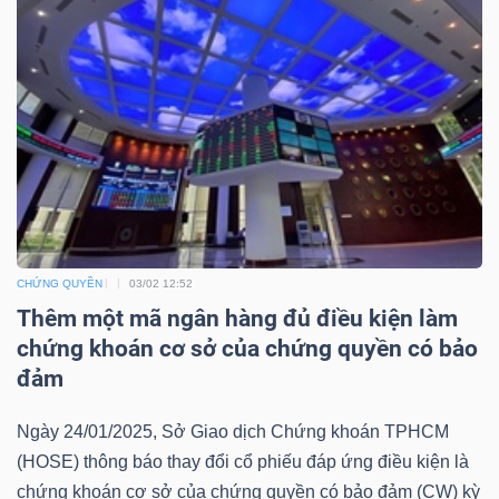
Mã
chứng
khoán
(-)
Tất cả
Cổ phiếu
Chỉ số
Chứng chỉ quỹ
Chứng 
Lãnh
đạo
CHỨNG QUYỀN
03/02 12:52
(-)
Thêm một mã ngân hàng đủ điều kiện làm
Tất cả
Người nội bộ
Người liên quan
Cổ đông lớn
chứng khoán cơ sở của chứng quyền có bảo
đảm
Tin
Ngày 24/01/2025, Sở Giao dịch Chứng khoán TPHCM
tức
(HOSE) thông báo thay đổi cổ phiếu đáp ứng điều kiện là
(-)
chứng khoán cơ sở của chứng quyền có bảo đảm (CW) kỳ