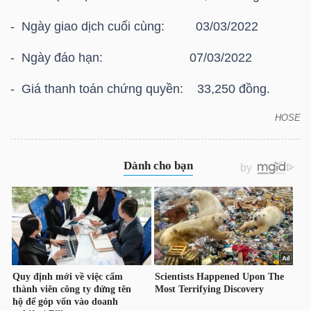
HÀNG
- Ngày giao dịch cuối cùng: 03/03/2022
HÓA
- Ngày đáo hạn: 07/03/2022
- Giá thanh toán chứng quyền: 33,250 đồng.
KINH
TẾ
HOSE
HOSE: Thông báo giá thanh toán vào ngày đáo hạn
của chứng quyền có bảo đảm Chứng quyền
CVRE2109
THẾ
GIỚI
ĐÔNG
DƯƠNG