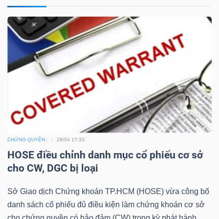
NGÀNH
DOANH
NGHIỆP
CỔ
CHỨNG QUYỀN
28/04 17:33
HOSE điều chỉnh danh mục cổ phiếu cơ sở
PHIẾU
cho CW, DGC bị loại
Sở Giao dịch Chứng khoán TP.HCM (HOSE) vừa công bố
PHÁI
danh sách cổ phiếu đủ điều kiện làm chứng khoán cơ sở
SINH
cho chứng quyền có bảo đảm (CW) trong kỳ phát hành