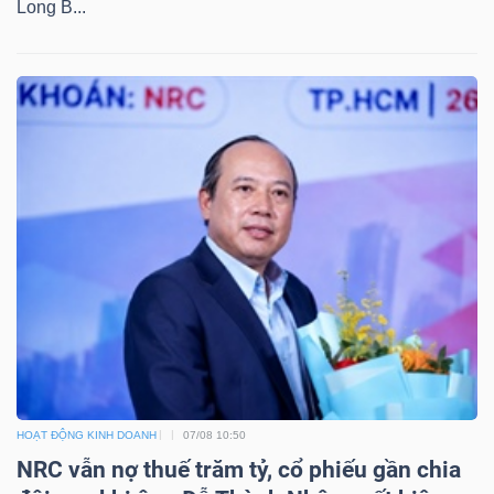
Long B...
TÀI
CHÍNH
CÔNG
NGHỆ
THÔNG
TIN
HOẠT ĐỘNG KINH DOANH
07/08 10:50
NRC vẫn nợ thuế trăm tỷ, cổ phiếu gần chia