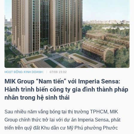
YẾU
TIÊU
DÙNG
THIẾT
YẾU
HOẠT ĐỘNG KINH DOANH
07/08 15:02
MIK Group “Nam tiến” với Imperia Sensa:
Hành trình biến công ty gia đình thành pháp
nhân trong hệ sinh thái
CHĂM
SÓC
Sau nhiều năm vắng bóng tại thị trường TPHCM, MIK
SỨC
Group chính thức trở lại với dự án Imperia Sensa, phát
KHỎE
triển trên quỹ đất Khu dân cư Mỹ Phú phường Phước