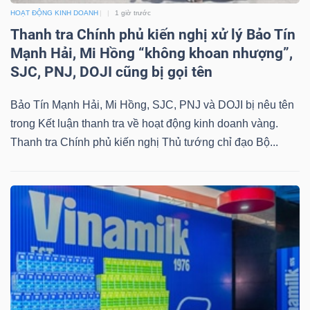
LIỆU
HOẠT ĐỘNG KINH DOANH
1 giờ trước
Thanh tra Chính phủ kiến nghị xử lý Bảo Tín
Ngành
Mạnh Hải, Mi Hồng “không khoan nhượng”,
(-)
SJC, PNJ, DOJI cũng bị gọi tên
VS-
Bảo Tín Mạnh Hải, Mi Hồng, SJC, PNJ và DOJI bị nêu tên
SECTOR
trong Kết luận thanh tra về hoạt động kinh doanh vàng.
Thanh tra Chính phủ kiến nghị Thủ tướng chỉ đạo Bộ...
NĂNG
LƯỢNG