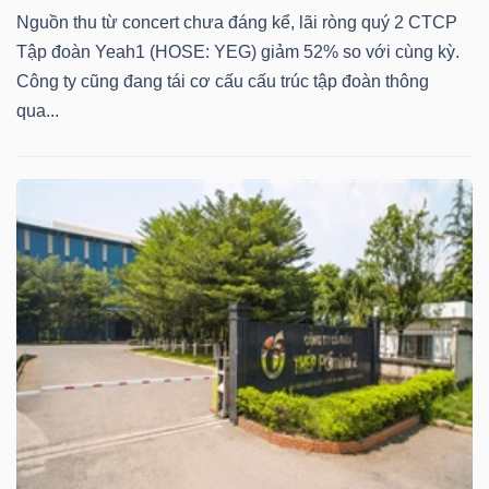
Nguồn thu từ concert chưa đáng kể, lãi ròng quý 2 CTCP
Tập đoàn Yeah1 (HOSE: YEG) giảm 52% so với cùng kỳ.
Công ty cũng đang tái cơ cấu cấu trúc tập đoàn thông
Dữ
qua...
liệu
tài
chính