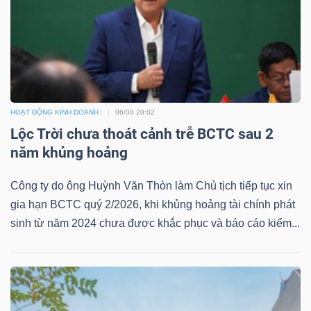
Bài
viết
của
tác
giả
HOẠT ĐỘNG KINH DOANH
06/08 20:02
(-)
Lộc Trời chưa thoát cảnh trễ BCTC sau 2
năm khủng hoảng
Báo
Công ty do ông Huỳnh Văn Thòn làm Chủ tịch tiếp tục xin
cáo
gia hạn BCTC quý 2/2026, khi khủng hoảng tài chính phát
phân
sinh từ năm 2024 chưa được khắc phục và báo cáo kiểm...
tích
(-)
Thuật