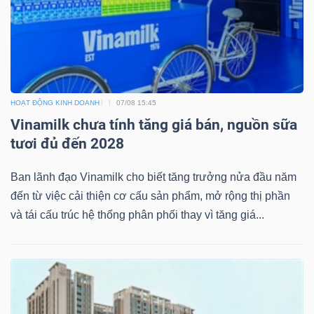
NGUYÊN
VẬT
LIỆU
HOẠT ĐỘNG KINH DOANH
07/08 15:45
Vinamilk chưa tính tăng giá bán, nguồn sữa
CÔNG
tươi đủ đến 2028
NGHIỆP
Ban lãnh đạo Vinamilk cho biết tăng trưởng nửa đầu năm
đến từ việc cải thiện cơ cấu sản phẩm, mở rộng thị phần
và tái cấu trúc hệ thống phân phối thay vì tăng giá...
TIÊU
DÙNG
KHÔNG
THIẾT