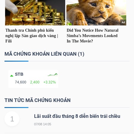
TÀI
CHÍNH
CÁ
NHÂN
MÃ CHỨNG KHOÁN LIÊN QUAN (1)
PHÂN
STB
TÍCH
74,600
2,400
+3.32%
VIETSTOCKFINANCE
TIN TỨC MÃ CHỨNG KHOÁN
Lãi suất đầu tháng 8 diễn biến trái chiều
1
VĨ
07/08 14:05
MÔ