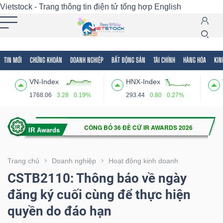
Vietstock - Trang thông tin điện tử tổng hợp
English
TIN MỚI
CHỨNG KHOÁN
DOANH NGHIỆP
BẤT ĐỘNG SẢN
TÀI CHÍNH
HÀNG HÓA
KIN
Tất cả
Tính năng
Ngành
Mã chứng khoán
Lãnh
VN-Index
HNX-Index
Tính
1768.06
3.28
0.19%
293.44
0.80
0.27%
năng
(-)
VIETSTOCK
Trang chủ
Doanh nghiệp
Hoạt động kinh doanh
CSTB2110: Thông báo về ngày
đăng ký cuối cùng để thực hiện
CHỨNG
quyền do đáo hạn
KHOÁN