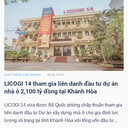
ngữ
(-)
Dịch
vụ
(-)
Đào
tạo
HOẠT ĐỘNG KINH DOANH
06/08 18:10
LICOGI 14 tham gia liên danh đầu tư dự án
nhà ở 2,100 tỷ đồng tại Khánh Hòa
LICOGI 14 vừa được Bộ Quốc phòng chấp thuận tham gia
Sách
liên danh đầu tư Dự án xây dựng nhà ở cho gia đình lực
tài
lượng vũ trang tại tỉnh Khánh Hòa với tổng vốn đầu tư...
chính