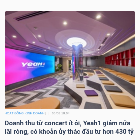
Công
cụ
đầu
tư
Truyền
thông
HOẠT ĐỘNG KINH DOANH
06/08 18:04
tài
Doanh thu từ concert ít ỏi, Yeah1 giảm nửa
chính
lãi ròng, có khoản ủy thác đầu tư hơn 430 tỷ