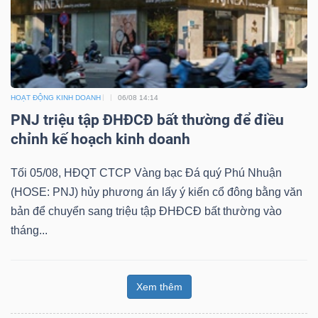
HOẠT ĐỘNG KINH DOANH
06/08 14:14
PNJ triệu tập ĐHĐCĐ bất thường để điều
chỉnh kế hoạch kinh doanh
Tối 05/08, HĐQT CTCP Vàng bạc Đá quý Phú Nhuận
(HOSE: PNJ) hủy phương án lấy ý kiến cổ đông bằng văn
bản để chuyển sang triệu tập ĐHĐCĐ bất thường vào
tháng...
Xem thêm