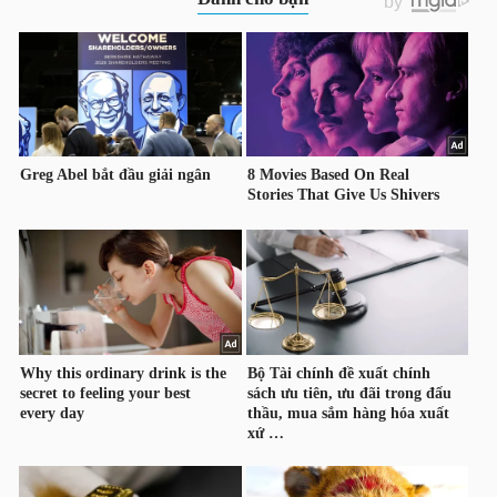
HÀNG
HÓA
KINH
TẾ
THẾ
GIỚI
ĐÔNG
DƯƠNG