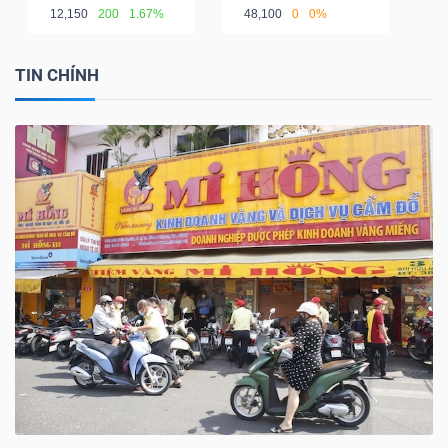
12,150
200
1.67%
48,100
0
0%
TIN CHÍNH