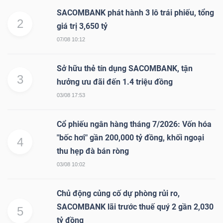
SACOMBANK phát hành 3 lô trái phiếu, tổng
2
giá trị 3,650 tỷ
NGÀNH
07/08 10:12
Sở hữu thẻ tín dụng SACOMBANK, tận
3
hưởng ưu đãi đến 1.4 triệu đồng
DOANH
NGHIỆP
03/08 17:53
Cổ phiếu ngân hàng tháng 7/2026: Vốn hóa
"bốc hơi" gần 200,000 tỷ đồng, khối ngoại
4
CỔ
thu hẹp đà bán ròng
PHIẾU
03/08 10:02
Chủ động củng cố dự phòng rủi ro,
PHÁI
SACOMBANK lãi trước thuế quý 2 gần 2,030
5
SINH
tỷ đồng