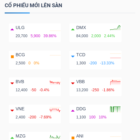
CỔ PHIẾU MỚI LÊN SÀN
ULG
DMX
20,700
5,900
39.86%
84,000
2,000
2.44%
BCG
TCD
2,500
0
0%
1,300
-200
-13.33%
BVB
VBB
12,400
-50
-0.4%
13,200
-250
-1.86%
VNE
DDG
2,400
-200
-7.69%
1,100
100
10%
MZG
ANI