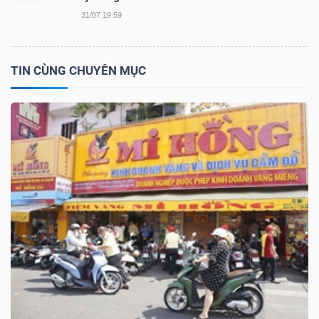
31/07 19:59
TRÁI
TIN CÙNG CHUYÊN MỤC
PHIẾU
CÔNG
CỤ
ĐẦU
TƯ
TRUY
XUẤT
DỮ