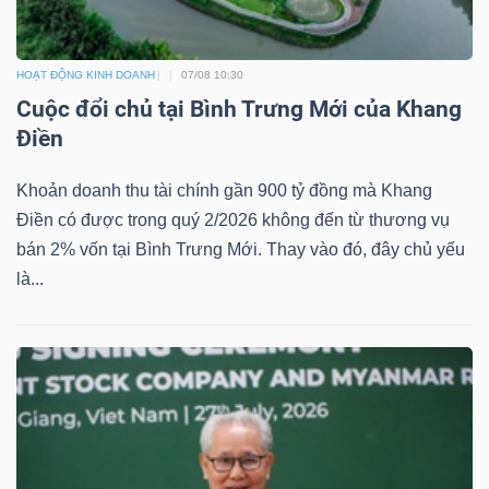
Mã
chứng
HOẠT ĐỘNG KINH DOANH
07/08 10:30
khoán
Cuộc đổi chủ tại Bình Trưng Mới của Khang
(-)
Điền
Tất cả
Cổ phiếu
Chỉ số
Chứng chỉ quỹ
Chứng 
Khoản doanh thu tài chính gần 900 tỷ đồng mà Khang
Điền có được trong quý 2/2026 không đến từ thương vụ
Lãnh
bán 2% vốn tại Bình Trưng Mới. Thay vào đó, đây chủ yếu
đạo
là...
(-)
Tất cả
Người nội bộ
Người liên quan
Cổ đông lớn
Tin
tức
(-)