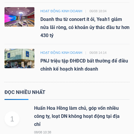
HOẠT ĐỘNG KINH DOANH
06/08 18:04
Doanh thu từ concert ít ỏi, Yeah1 giảm
nửa lãi ròng, có khoản ủy thác đầu tư hơn
430 tỷ
HOẠT ĐỘNG KINH DOANH
06/08 14:14
PNJ triệu tập ĐHĐCĐ bất thường để điều
chỉnh kế hoạch kinh doanh
ĐỌC NHIỀU NHẤT
Huấn Hoa Hồng làm chủ, góp vốn nhiều
công ty, loạt DN không hoạt động tại địa
1
chỉ
08/08 10:38