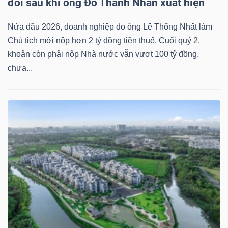
đôi sau khi ông Đỗ Thành Nhân xuất hiện
DỊCH
VỤ
Nửa đầu 2026, doanh nghiệp do ông Lê Thống Nhất làm
TRUYỀN
Chủ tịch mới nộp hơn 2 tỷ đồng tiền thuế. Cuối quý 2,
THÔNG
khoản còn phải nộp Nhà nước vẫn vượt 100 tỷ đồng,
chưa...
TIỆN
ÍCH
BẤT
ĐỘNG
SẢN