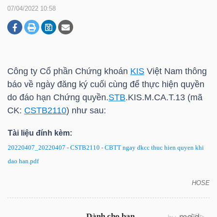
07/04/2022 10:58
DOANH
NGHIỆP
Công ty Cổ phần Chứng khoán
KIS
Việt Nam thông
báo về ngày đăng ký cuối cùng để thực hiện quyền
BẤT
do đáo hạn Chứng quyền.
STB
.
KIS
.M.CA.T.13 (mã
ĐỘNG
CK:
CSTB2110
) như sau:
SẢN
Tài liệu đính kèm:
20220407_20220407 - CSTB2110 - CBTT ngay dkcc thuc hien quyen khi
dao han.pdf
TÀI
CHÍNH
HOSE
CSTB2110: Thông báo về ngày đăng ký cuối cùng
để thực hiện quyền do đáo hạn