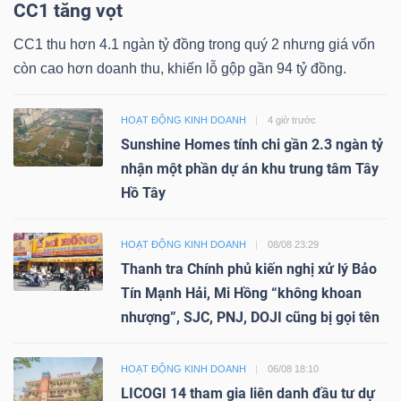
CC1 tăng vọt
CC1 thu hơn 4.1 ngàn tỷ đồng trong quý 2 nhưng giá vốn
còn cao hơn doanh thu, khiến lỗ gộp gần 94 tỷ đồng.
HOẠT ĐỘNG KINH DOANH
4 giờ trước
Sunshine Homes tính chi gần 2.3 ngàn tỷ
nhận một phần dự án khu trung tâm Tây
Hồ Tây
HOẠT ĐỘNG KINH DOANH
08/08 23:29
Thanh tra Chính phủ kiến nghị xử lý Bảo
Tín Mạnh Hải, Mi Hồng “không khoan
nhượng”, SJC, PNJ, DOJI cũng bị gọi tên
HOẠT ĐỘNG KINH DOANH
06/08 18:10
LICOGI 14 tham gia liên danh đầu tư dự