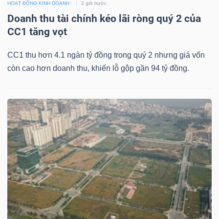
HOẠT ĐỘNG KINH DOANH
2 giờ trước
Doanh thu tài chính kéo lãi ròng quý 2 của
CC1 tăng vọt
TRÁI
PHIẾU
CC1 thu hơn 4.1 ngàn tỷ đồng trong quý 2 nhưng giá vốn
còn cao hơn doanh thu, khiến lỗ gộp gần 94 tỷ đồng.
CÔNG
CỤ
ĐẦU
TƯ
TRUY
XUẤT
DỮ