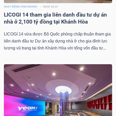
HOẠT ĐỘNG KINH DOANH
06/08 18:10
LICOGI 14 tham gia liên danh đầu tư dự án
nhà ở 2,100 tỷ đồng tại Khánh Hòa
Dữ
liệu
LICOGI 14 vừa được Bộ Quốc phòng chấp thuận tham gia
tài
liên danh đầu tư Dự án xây dựng nhà ở cho gia đình lực
chính
lượng vũ trang tại tỉnh Khánh Hòa với tổng vốn đầu tư...