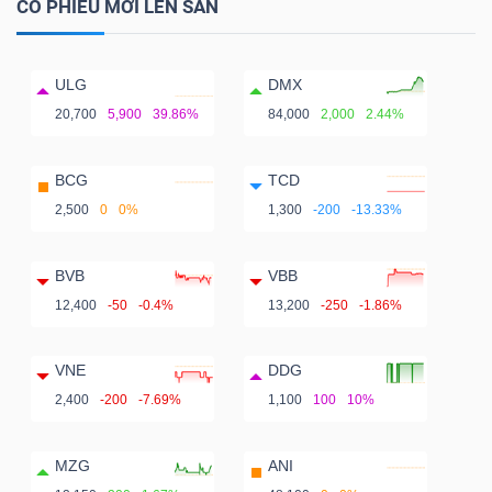
CỔ PHIẾU MỚI LÊN SÀN
ULG
DMX
20,700
5,900
39.86%
84,000
2,000
2.44%
BCG
TCD
2,500
0
0%
1,300
-200
-13.33%
BVB
VBB
12,400
-50
-0.4%
13,200
-250
-1.86%
VNE
DDG
2,400
-200
-7.69%
1,100
100
10%
MZG
ANI