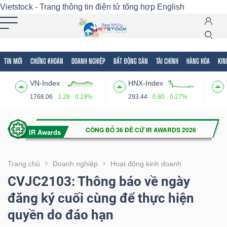
Vietstock - Trang thông tin điện tử tổng hợp
English
TIN MỚI
CHỨNG KHOÁN
DOANH NGHIỆP
BẤT ĐỘNG SẢN
TÀI CHÍNH
HÀNG HÓA
KIN
Tất cả
Tính năng
Ngành
Mã chứng khoán
Lãnh
VN-Index
HNX-Index
Tính
1768.06
3.28
0.19%
293.44
0.80
0.27%
năng
(-)
VIETSTOCK
Trang chủ
Doanh nghiệp
Hoạt động kinh doanh
CVJC2103: Thông báo về ngày
đăng ký cuối cùng để thực hiện
CHỨNG
quyền do đáo hạn
KHOÁN