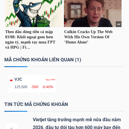
TÀI
CHÍNH
CÁ
NHÂN
MÃ CHỨNG KHOÁN LIÊN QUAN (1)
PHÂN
TÍCH
VJC
VIETSTOCKFINANCE
125,500
-500
-0.40%
TIN TỨC MÃ CHỨNG KHOÁN
VĨ
Vietjet tăng trưởng mạnh mẽ nửa đầu năm
MÔ
2026, đầu tư đội tàu hơn 600 máy bay đến