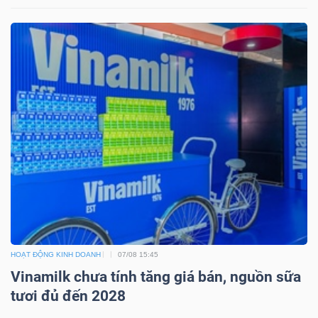
YẾU
TIÊU
DÙNG
THIẾT
YẾU
CHĂM
HOẠT ĐỘNG KINH DOANH
07/08 15:45
SÓC
Vinamilk chưa tính tăng giá bán, nguồn sữa
SỨC
tươi đủ đến 2028
KHỎE