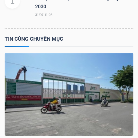
1
2030
31/07 11:25
NGÀNH
TIN CÙNG CHUYÊN MỤC
DOANH
NGHIỆP
CỔ
PHIẾU
PHÁI
SINH