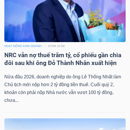
Mã
chứng
khoán
(-)
Tất cả
Cổ phiếu
Chỉ số
Chứng chỉ quỹ
Chứng 
HOẠT ĐỘNG KINH DOANH
07/08 10:50
NRC vẫn nợ thuế trăm tỷ, cổ phiếu gần chia
Lãnh
đôi sau khi ông Đỗ Thành Nhân xuất hiện
đạo
(-)
Nửa đầu 2026, doanh nghiệp do ông Lê Thống Nhất làm
Chủ tịch mới nộp hơn 2 tỷ đồng tiền thuế. Cuối quý 2,
Tất cả
Người nội bộ
Người liên quan
Cổ đông lớn
khoản còn phải nộp Nhà nước vẫn vượt 100 tỷ đồng,
chưa...
Tin
tức
(-)