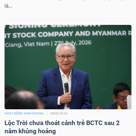
ngữ
là...
(-)
Dịch
vụ
(-)
Đào
tạo
HOẠT ĐỘNG KINH DOANH
06/08 20:02
Sách
Lộc Trời chưa thoát cảnh trễ BCTC sau 2
tài
năm khủng hoảng
chính