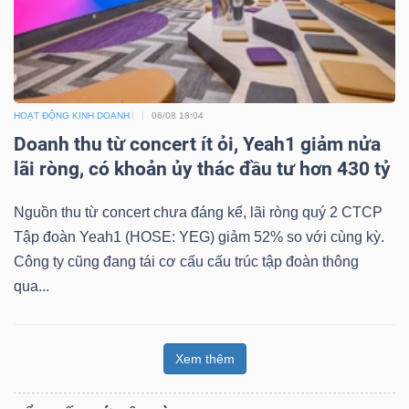
HOẠT ĐỘNG KINH DOANH
06/08 18:04
Doanh thu từ concert ít ỏi, Yeah1 giảm nửa
lãi ròng, có khoản ủy thác đầu tư hơn 430 tỷ
Nguồn thu từ concert chưa đáng kể, lãi ròng quý 2 CTCP
Tập đoàn Yeah1 (HOSE: YEG) giảm 52% so với cùng kỳ.
Công ty cũng đang tái cơ cấu cấu trúc tập đoàn thông
qua...
Xem thêm