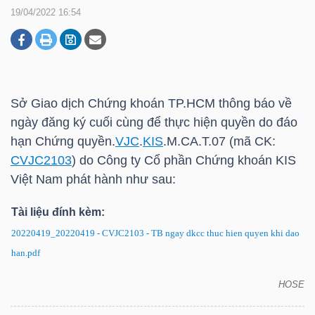
19/04/2022 16:54
DOANH
NGHIỆP
Sở Giao dịch Chứng khoán
TP.HCM
thông báo về
ngày đăng ký cuối cùng để thực hiện quyền do đáo
BẤT
hạn Chứng quyền.
VJC
.
KIS
.M.CA.T.07 (mã CK:
ĐỘNG
CVJC2103
) do Công ty Cổ phần Chứng khoán
KIS
SẢN
Việt Nam phát hành như sau:
Tài liệu đính kèm:
20220419_20220419 - CVJC2103 - TB ngay dkcc thuc hien quyen khi dao
TÀI
han.pdf
CHÍNH
HOSE
CVJC2103: Thông báo về ngày đăng ký cuối cùng