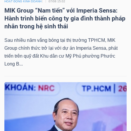
DỊCH
HOẠT ĐỘNG KINH DOANH
07/08 15:02
MIK Group “Nam tiến” với Imperia Sensa:
VỤ
Hành trình biến công ty gia đình thành pháp
TRUYỀN
nhân trong hệ sinh thái
THÔNG
Sau nhiều năm vắng bóng tại thị trường TPHCM, MIK
Group chính thức trở lại với dự án Imperia Sensa, phát
triển trên quỹ đất Khu dân cư Mỹ Phú phường Phước
TIỆN
Long B...
ÍCH
BẤT
ĐỘNG
SẢN