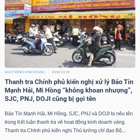
NGUYÊN
VẬT
LIỆU
CÔNG
NGHIỆP
HOẠT ĐỘNG KINH DOANH
08/08 23:29
Thanh tra Chính phủ kiến nghị xử lý Bảo Tín
Mạnh Hải, Mi Hồng “không khoan nhượng”,
SJC, PNJ, DOJI cũng bị gọi tên
TIÊU
Bảo Tín Mạnh Hải, Mi Hồng, SJC, PNJ và DOJI bị nêu tên
DÙNG
trong Kết luận thanh tra về hoạt động kinh doanh vàng.
KHÔNG
Thanh tra Chính phủ kiến nghị Thủ tướng chỉ đạo Bộ...
THIẾT