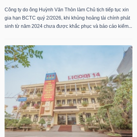
Công ty do ông Huỳnh Văn Thòn làm Chủ tịch tiếp tục xin
gia hạn BCTC quý 2/2026, khi khủng hoảng tài chính phát
sinh từ năm 2024 chưa được khắc phục và báo cáo kiểm...
Công
cụ
đầu
tư
Truyền
thông
tài
chính