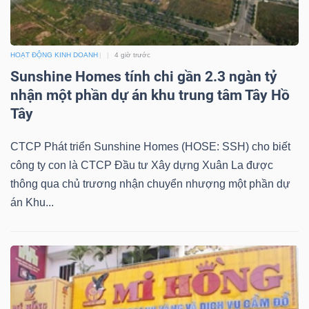
LIỆU
Ngành
HOẠT ĐỘNG KINH DOANH
4 giờ trước
(-)
Sunshine Homes tính chi gần 2.3 ngàn tỷ
nhận một phần dự án khu trung tâm Tây Hồ
VS-
Tây
SECTOR
CTCP Phát triển Sunshine Homes (HOSE: SSH) cho biết
công ty con là CTCP Đầu tư Xây dựng Xuân La được
thông qua chủ trương nhận chuyển nhượng một phần dự
án Khu...
NĂNG
LƯỢNG