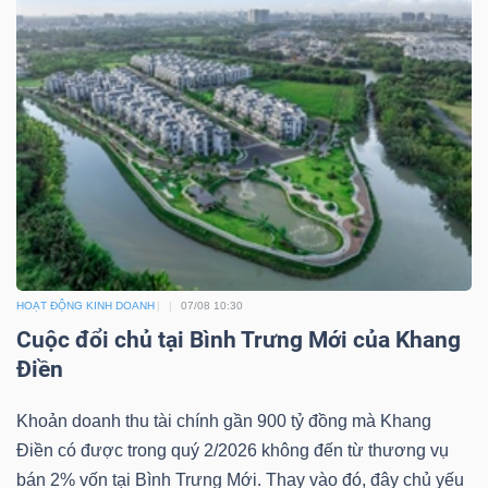
Bài
viết
của
tác
giả
(-)
Báo
cáo
HOẠT ĐỘNG KINH DOANH
07/08 10:30
phân
Cuộc đổi chủ tại Bình Trưng Mới của Khang
tích
Điền
(-)
Khoản doanh thu tài chính gần 900 tỷ đồng mà Khang
Điền có được trong quý 2/2026 không đến từ thương vụ
Thuật
bán 2% vốn tại Bình Trưng Mới. Thay vào đó, đây chủ yếu