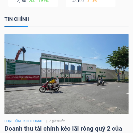
12,150
200
1.67%
48,100
0
0%
TIN CHÍNH
2 giờ trước
HOẠT ĐỘNG KINH DOANH
Doanh thu tài chính kéo lãi ròng quý 2 của