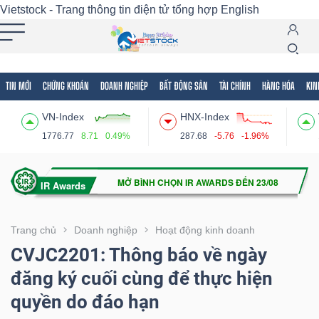
Vietstock - Trang thông tin điện tử tổng hợp
English
TIN MỚI
CHỨNG KHOÁN
DOANH NGHIỆP
BẤT ĐỘNG SẢN
TÀI CHÍNH
HÀNG HÓA
KIN
Tất cả
Tính năng
Ngành
Mã chứng khoán
Lãnh
VN-Index
HNX-Index
Tính
1776.77
8.71
0.49%
287.68
-5.76
-1.96%
năng
(-)
VIETSTOCK
Trang chủ
Doanh nghiệp
Hoạt động kinh doanh
CVJC2201: Thông báo về ngày
đăng ký cuối cùng để thực hiện
CHỨNG
quyền do đáo hạn
KHOÁN