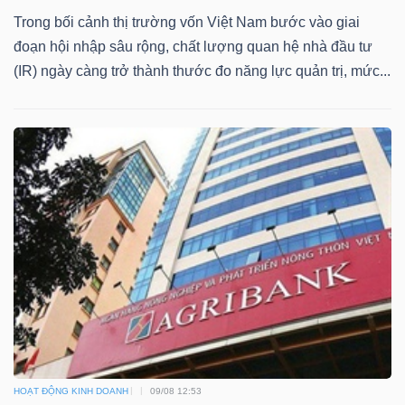
LIỆU
Trong bối cảnh thị trường vốn Việt Nam bước vào giai
đoạn hội nhập sâu rộng, chất lượng quan hệ nhà đầu tư
Ngành
(IR) ngày càng trở thành thước đo năng lực quản trị, mức...
(-)
VS-
SECTOR
NĂNG
LƯỢNG
HOẠT ĐỘNG KINH DOANH
09/08 12:53