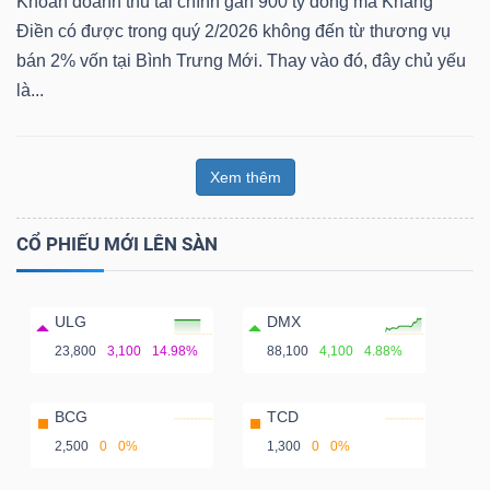
Khoản doanh thu tài chính gần 900 tỷ đồng mà Khang
Điền có được trong quý 2/2026 không đến từ thương vụ
bán 2% vốn tại Bình Trưng Mới. Thay vào đó, đây chủ yếu
là...
Xem thêm
CỔ PHIẾU MỚI LÊN SÀN
ULG
DMX
23,800
3,100
14.98%
88,100
4,100
4.88%
BCG
TCD
2,500
0
0%
1,300
0
0%