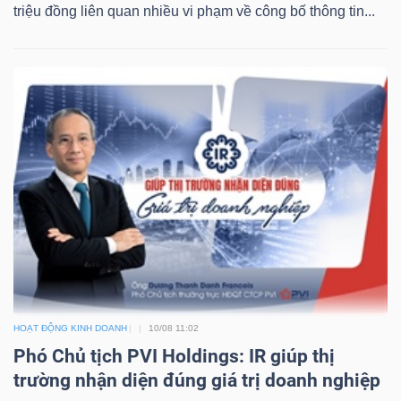
triệu đồng liên quan nhiều vi phạm về công bố thông tin...
TRÁI
PHIẾU
CÔNG
CỤ
ĐẦU
TƯ
HOẠT ĐỘNG KINH DOANH
10/08 11:02
TRUY
Phó Chủ tịch PVI Holdings: IR giúp thị
XUẤT
trường nhận diện đúng giá trị doanh nghiệp
DỮ