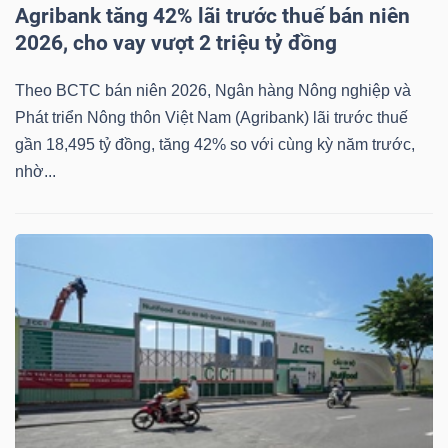
Agribank tăng 42% lãi trước thuế bán niên
NGUYÊN
2026, cho vay vượt 2 triệu tỷ đồng
VẬT
LIỆU
Theo BCTC bán niên 2026, Ngân hàng Nông nghiệp và
Phát triển Nông thôn Việt Nam (Agribank) lãi trước thuế
gần 18,495 tỷ đồng, tăng 42% so với cùng kỳ năm trước,
nhờ...
CÔNG
NGHIỆP
TIÊU
DÙNG
KHÔNG
THIẾT