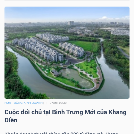
Dữ
liệu
tài
chính
HOẠT ĐỘNG KINH DOANH
07/08 10:30
Cuộc đổi chủ tại Bình Trưng Mới của Khang
Điền