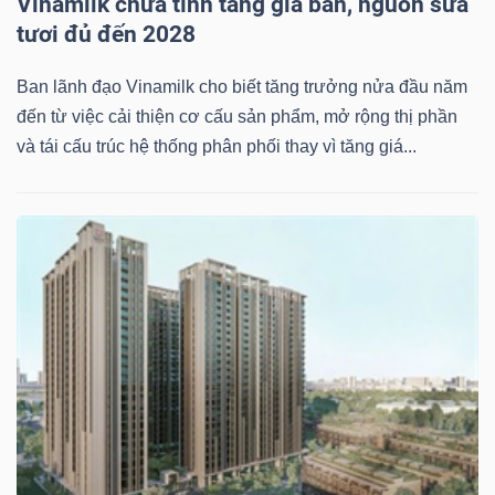
Vinamilk chưa tính tăng giá bán, nguồn sữa
tươi đủ đến 2028
Bài
viết
Ban lãnh đạo Vinamilk cho biết tăng trưởng nửa đầu năm
của
đến từ việc cải thiện cơ cấu sản phẩm, mở rộng thị phần
tác
và tái cấu trúc hệ thống phân phối thay vì tăng giá...
giả
(-)
Báo
cáo
phân
tích
(-)
Thuật