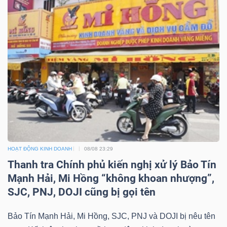
DỊCH
VỤ
TRUYỀN
THÔNG
TIỆN
ÍCH
HOẠT ĐỘNG KINH DOANH
08/08 23:29
Thanh tra Chính phủ kiến nghị xử lý Bảo Tín
Mạnh Hải, Mi Hồng “không khoan nhượng”,
BẤT
SJC, PNJ, DOJI cũng bị gọi tên
ĐỘNG
SẢN
Bảo Tín Mạnh Hải, Mi Hồng, SJC, PNJ và DOJI bị nêu tên