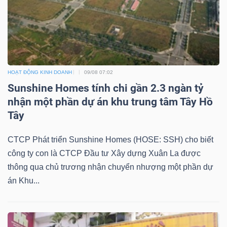
TÀI
CHÍNH
HOẠT ĐỘNG KINH DOANH
09/08 07:02
Sunshine Homes tính chi gần 2.3 ngàn tỷ
nhận một phần dự án khu trung tâm Tây Hồ
Tây
CÔNG
NGHỆ
CTCP Phát triển Sunshine Homes (HOSE: SSH) cho biết
THÔNG
công ty con là CTCP Đầu tư Xây dựng Xuân La được
thông qua chủ trương nhận chuyển nhượng một phần dự
TIN
án Khu...