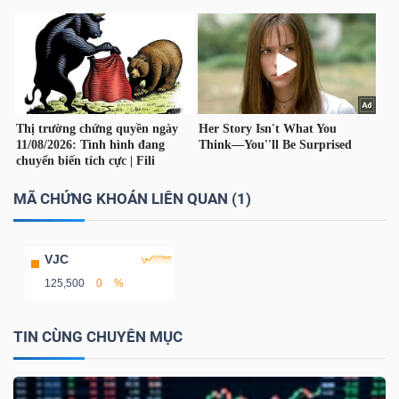
TÀI
CHÍNH
CÁ
NHÂN
MÃ CHỨNG KHOÁN LIÊN QUAN (1)
PHÂN
TÍCH
VIETSTOCKFINANCE
VJC
125,500
0
%
TIN CÙNG CHUYÊN MỤC
VĨ
MÔ