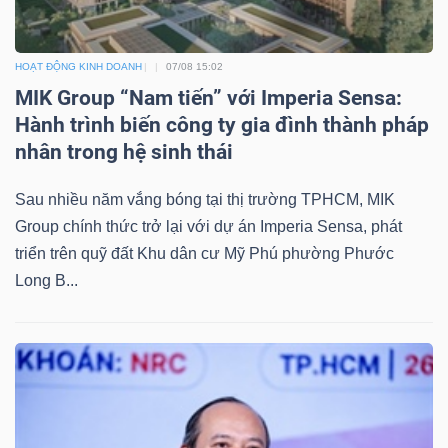
ngữ
(-)
HOẠT ĐỘNG KINH DOANH
07/08 15:02
MIK Group “Nam tiến” với Imperia Sensa:
Dịch
Hành trình biến công ty gia đình thành pháp
vụ
nhân trong hệ sinh thái
(-)
Sau nhiều năm vắng bóng tại thị trường TPHCM, MIK
Group chính thức trở lại với dự án Imperia Sensa, phát
Đào
triển trên quỹ đất Khu dân cư Mỹ Phú phường Phước
tạo
Long B...
Sách
tài
chính