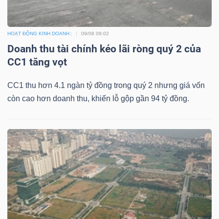
YẾU
HOẠT ĐỘNG KINH DOANH
09/08 09:02
Doanh thu tài chính kéo lãi ròng quý 2 của
CC1 tăng vọt
TIÊU
DÙNG
CC1 thu hơn 4.1 ngàn tỷ đồng trong quý 2 nhưng giá vốn
THIẾT
còn cao hơn doanh thu, khiến lỗ gộp gần 94 tỷ đồng.
YẾU
CHĂM
SÓC
SỨC
KHỎE