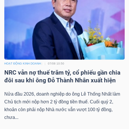
Công
cụ
đầu
tư
HOẠT ĐỘNG KINH DOANH
07/08 10:50
NRC vẫn nợ thuế trăm tỷ, cổ phiếu gần chia
đôi sau khi ông Đỗ Thành Nhân xuất hiện
Nửa đầu 2026, doanh nghiệp do ông Lê Thống Nhất làm
Truyền
Chủ tịch mới nộp hơn 2 tỷ đồng tiền thuế. Cuối quý 2,
thông
khoản còn phải nộp Nhà nước vẫn vượt 100 tỷ đồng,
tài
chưa...
chính