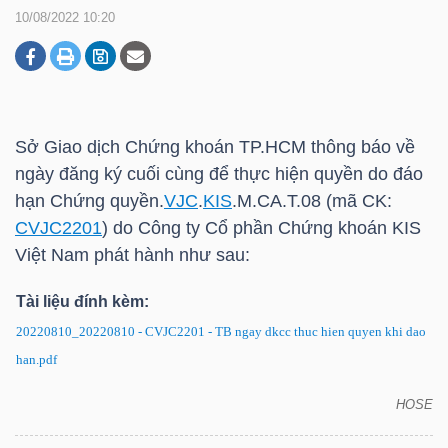
10/08/2022 10:20
DOANH
NGHIỆP
Sở Giao dịch Chứng khoán
TP.HCM
thông báo về
ngày đăng ký cuối cùng để thực hiện quyền do đáo
BẤT
hạn Chứng quyền.
VJC
.
KIS
.M.CA.T.08 (mã CK:
ĐỘNG
CVJC2201
) do Công ty Cổ phần Chứng khoán
KIS
SẢN
Việt Nam phát hành như sau:
Tài liệu đính kèm:
20220810_20220810 - CVJC2201 - TB ngay dkcc thuc hien quyen khi dao
TÀI
han.pdf
CHÍNH
HOSE
CVJC2201: Thông báo về ngày đăng ký cuối cùng