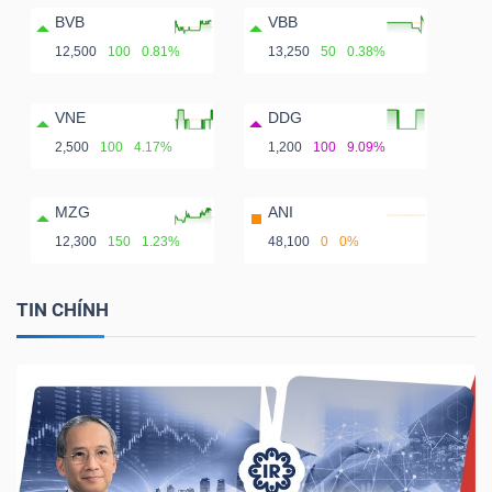
BVB
VBB
12,500
100
0.81%
13,250
50
0.38%
VNE
DDG
2,500
100
4.17%
1,200
100
9.09%
MZG
ANI
12,300
150
1.23%
48,100
0
0%
TIN CHÍNH