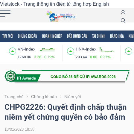
Vietstock - Trang thông tin điện tử tổng hợp
English
TIN MỚI
CHỨNG KHOÁN
DOANH NGHIỆP
BẤT ĐỘNG SẢN
TÀI CHÍNH
HÀNG HÓA
KIN
Tất cả
Tính năng
Ngành
Mã chứng khoán
Lãnh
VN-Index
HNX-Index
Tính
1768.06
3.28
0.19%
293.44
0.80
0.27%
năng
(-)
VIETSTOCK
Trang chủ
Chứng khoán
Niêm yết
CHPG2226: Quyết định chấp thuận
niêm yết chứng quyền có bảo đảm
CHỨNG
KHOÁN
13/01/2023 18:38