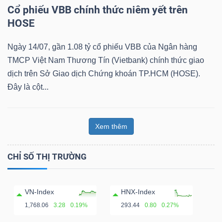
Cổ phiếu VBB chính thức niêm yết trên
HOSE
Ngày 14/07, gần 1.08 tỷ cổ phiếu VBB của Ngân hàng
TMCP Việt Nam Thương Tín (Vietbank) chính thức giao
dịch trên Sở Giao dịch Chứng khoán TP.HCM (HOSE).
Đây là cột...
Xem thêm
CHỈ SỐ THỊ TRƯỜNG
VN-Index
HNX-Index
1,768.06
3.28
0.19%
293.44
0.80
0.27%