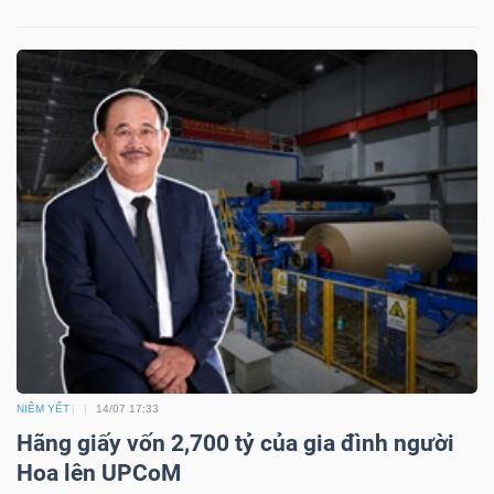
Công
cụ
đầu
tư
Truyền
thông
NIÊM YẾT
14/07 17:33
tài
Hãng giấy vốn 2,700 tỷ của gia đình người
chính
Hoa lên UPCoM