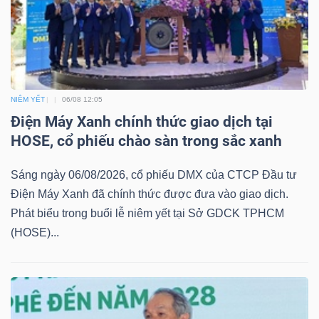
TRÁI
PHIẾU
NIÊM YẾT
06/08 12:05
Điện Máy Xanh chính thức giao dịch tại
HOSE, cổ phiếu chào sàn trong sắc xanh
CÔNG
CỤ
Sáng ngày 06/08/2026, cổ phiếu DMX của CTCP Đầu tư
ĐẦU
Điện Máy Xanh đã chính thức được đưa vào giao dịch.
TƯ
Phát biểu trong buổi lễ niêm yết tại Sở GDCK TPHCM
(HOSE)...
TRUY
XUẤT
DỮ