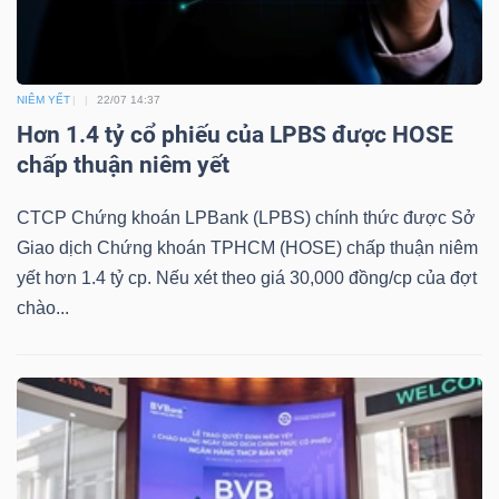
Mã
chứng
khoán
NIÊM YẾT
22/07 14:37
(-)
Hơn 1.4 tỷ cổ phiếu của LPBS được HOSE
chấp thuận niêm yết
Tất cả
Cổ phiếu
Chỉ số
Chứng chỉ quỹ
Chứng 
CTCP Chứng khoán LPBank (LPBS) chính thức được Sở
Lãnh
Giao dịch Chứng khoán TPHCM (HOSE) chấp thuận niêm
đạo
yết hơn 1.4 tỷ cp. Nếu xét theo giá 30,000 đồng/cp của đợt
(-)
chào...
Tất cả
Người nội bộ
Người liên quan
Cổ đông lớn
Tin
tức
(-)