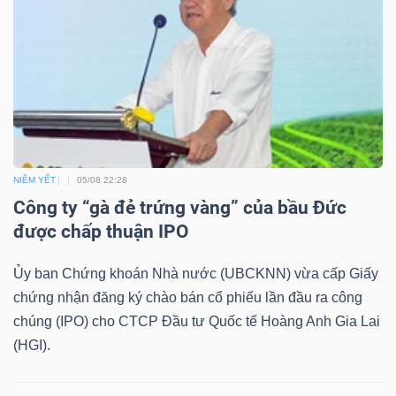
LIỆU
Ngành
(-)
VS-
SECTOR
NIÊM YẾT
05/08 22:28
Công ty “gà đẻ trứng vàng” của bầu Đức
được chấp thuận IPO
Ủy ban Chứng khoán Nhà nước (UBCKNN) vừa cấp Giấy
NĂNG
chứng nhận đăng ký chào bán cổ phiếu lần đầu ra công
LƯỢNG
chúng (IPO) cho CTCP Đầu tư Quốc tế Hoàng Anh Gia Lai
(HGI).