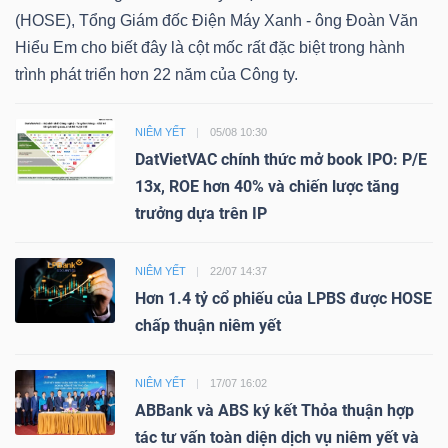
(HOSE), Tổng Giám đốc Điện Máy Xanh - ông Đoàn Văn
Hiểu Em cho biết đây là cột mốc rất đặc biệt trong hành
trình phát triển hơn 22 năm của Công ty.
NIÊM YẾT
05/08 10:30
DatVietVAC chính thức mở book IPO: P/E
13x, ROE hơn 40% và chiến lược tăng
trưởng dựa trên IP
NIÊM YẾT
22/07 14:37
Hơn 1.4 tỷ cổ phiếu của LPBS được HOSE
chấp thuận niêm yết
NIÊM YẾT
17/07 16:02
ABBank và ABS ký kết Thỏa thuận hợp
tác tư vấn toàn diện dịch vụ niêm yết và