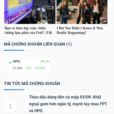
TÀI
CHÍNH
CÁ
NHÂN
MÃ CHỨNG KHOÁN LIÊN QUAN (1)
PHÂN
HPG
TÍCH
22,000
150
+0.69%
VIETSTOCKFINANCE
TIN TỨC MÃ CHỨNG KHOÁN
Theo dấu dòng tiền cá mập 03/08: Khối
VĨ
ngoại gom hơn ngàn tỷ, mạnh tay mua FPT
1
MÔ
và HPG