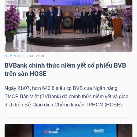
Bài
viết
của
tác
giả
(-)
NIÊM YẾT
21/07 15:10
BVBank chính thức niêm yết cổ phiếu BVB
trên sàn HOSE
Báo
cáo
Ngày 21/07, hơn 640.8 triệu cp BVB của Ngân hàng
phân
TMCP Bản Việt (BVBank) đã chính thức niêm yết và giao
tích
dịch trên Sở Giao dịch Chứng khoán TPHCM (HOSE).
(-)
Thuật