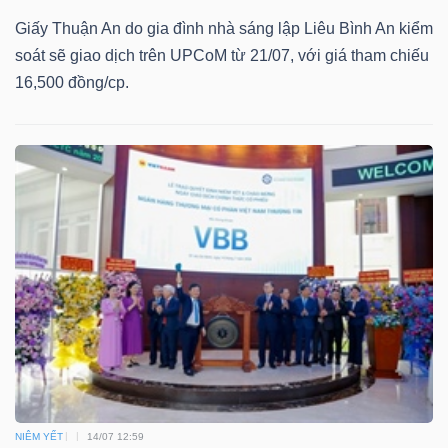
Giấy Thuận An do gia đình nhà sáng lập Liêu Bình An kiểm
soát sẽ giao dịch trên UPCoM từ 21/07, với giá tham chiếu
16,500 đồng/cp.
Dữ
liệu
tài
chính
NIÊM YẾT
14/07 12:59