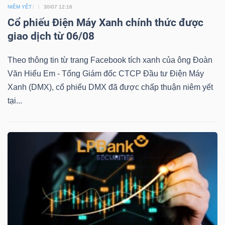
DỊCH
NIÊM YẾT
30/07 12:16
VỤ
Cổ phiếu Điện Máy Xanh chính thức được
TRUYỀN
giao dịch từ 06/08
THÔNG
Theo thông tin từ trang Facebook tích xanh của ông Đoàn
Văn Hiểu Em - Tổng Giám đốc CTCP Đầu tư Điện Máy
Xanh (DMX), cổ phiếu DMX đã được chấp thuận niêm yết
tại...
TIỆN
ÍCH
BẤT
ĐỘNG
SẢN