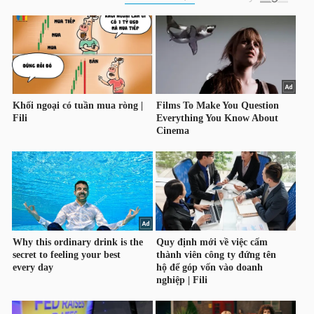
HÀNG
HÓA
KINH
TẾ
THẾ
GIỚI
ĐÔNG
DƯƠNG