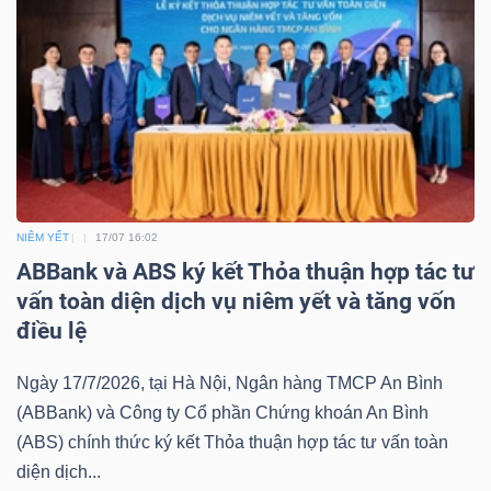
ngữ
(-)
Dịch
vụ
(-)
NIÊM YẾT
17/07 16:02
Đào
ABBank và ABS ký kết Thỏa thuận hợp tác tư
tạo
vấn toàn diện dịch vụ niêm yết và tăng vốn
điều lệ
Ngày 17/7/2026, tại Hà Nội, Ngân hàng TMCP An Bình
(ABBank) và Công ty Cổ phần Chứng khoán An Bình
Sách
(ABS) chính thức ký kết Thỏa thuận hợp tác tư vấn toàn
tài
diện dịch...
chính