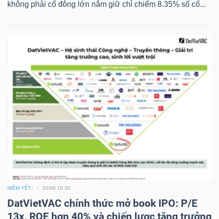
không phải cổ đông lớn nắm giữ chỉ chiếm 8.35% số cổ...
YẾU
TIÊU
DÙNG
THIẾT
YẾU
CHĂM
SÓC
NIÊM YẾT
05/08 10:30
SỨC
DatVietVAC chính thức mở book IPO: P/E
KHỎE
13x, ROE hơn 40% và chiến lược tăng trưởng