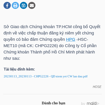
DOANH
NGHIỆP
Sở Giao dịch Chứng khoán
TP.HCM
công bố Quyết
định về việc chấp thuận đăng ký niêm yết chứng
quyền có bảo đảm Chứng quyền
HPG
-HSC-
BẤT
MET10 (mã CK: CHPG2226) do Công ty Cổ phần
ĐỘNG
Chứng khoán Thành phố Hồ Chí Minh phát hành
SẢN
như sau:
Tài liệu đính kèm:
20230113_20230113 - CHPG2226 - QD niem yet CW lan dau.pdf
TÀI
CHÍNH
HOSE
CHPG2226: Quyết định chấp thuận niêm yết chứng
quyền có bảo đảm