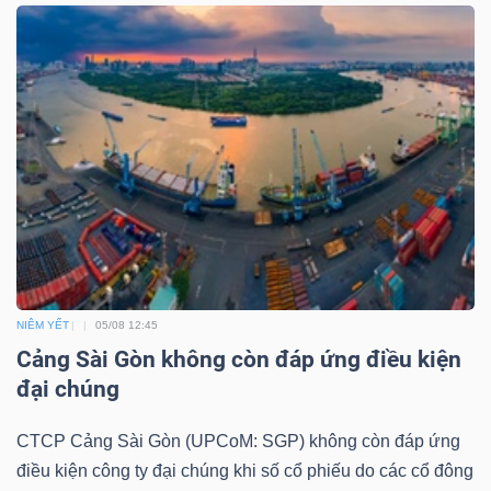
NGUYÊN
VẬT
LIỆU
CÔNG
NGHIỆP
NIÊM YẾT
05/08 12:45
Cảng Sài Gòn không còn đáp ứng điều kiện
TIÊU
đại chúng
DÙNG
KHÔNG
CTCP Cảng Sài Gòn (UPCoM: SGP) không còn đáp ứng
THIẾT
điều kiện công ty đại chúng khi số cổ phiếu do các cổ đông