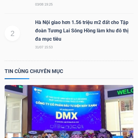
03/08 19:25
Hà Nội giao hơn 1.56 triệu m2 đất cho Tập
NGÀNH
đoàn Tương Lai Sông Hồng làm khu đô thị
2
đa mục tiêu
31/07 15:53
DOANH
NGHIỆP
TIN CÙNG CHUYÊN MỤC
CỔ
PHIẾU
PHÁI
SINH