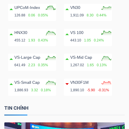
UPCoM-Index
VN30
126.88
0.06
0.05%
1,911.09
8.30
0.44%
HNX30
VS 100
455.12
1.93
0.43%
443.10
1.05
0.24%
VS-Large Cap
VS-Mid Cap
641.49
2.23
0.35%
1,267.02
1.65
0.13%
VS-Small Cap
VN30F1M
1,886.93
3.32
0.18%
1,890.10
-5.90
-0.31%
TIN CHÍNH