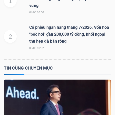
1
vững
04/08 10:00
NGÀNH
Cổ phiếu ngân hàng tháng 7/2026: Vốn hóa
"bốc hơi" gần 200,000 tỷ đồng, khối ngoại
2
thu hẹp đà bán ròng
DOANH
03/08 10:02
NGHIỆP
TIN CÙNG CHUYÊN MỤC
CỔ
PHIẾU
PHÁI
SINH