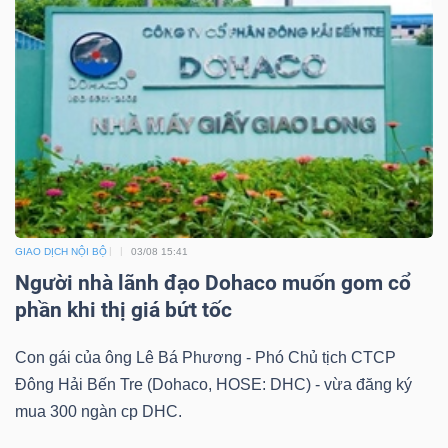
Bài
viết
của
tác
giả
(-)
Báo
GIAO DỊCH NỘI BỘ
03/08 15:41
cáo
Người nhà lãnh đạo Dohaco muốn gom cổ
phân
phần khi thị giá bứt tốc
tích
(-)
Con gái của ông Lê Bá Phương - Phó Chủ tịch CTCP
Đông Hải Bến Tre (Dohaco, HOSE: DHC) - vừa đăng ký
mua 300 ngàn cp DHC.
Thuật