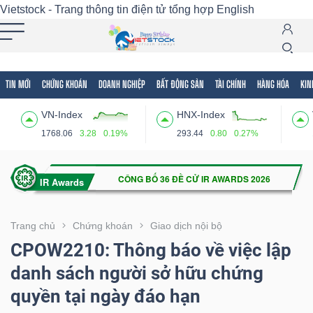
Vietstock - Trang thông tin điện tử tổng hợp
English
TIN MỚI
CHỨNG KHOÁN
DOANH NGHIỆP
BẤT ĐỘNG SẢN
TÀI CHÍNH
HÀNG HÓA
KIN
Tất cả
Tính năng
Ngành
Mã chứng khoán
Lãnh
VN-Index
HNX-Index
Tính
1768.06
3.28
0.19%
293.44
0.80
0.27%
năng
(-)
VIETSTOCK
Trang chủ
Chứng khoán
Giao dịch nội bộ
CPOW2210: Thông báo về việc lập
danh sách người sở hữu chứng
CHỨNG
quyền tại ngày đáo hạn
KHOÁN