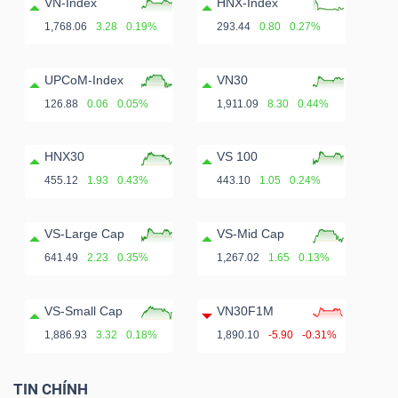
VN-Index
HNX-Index
1,768.06
3.28
0.19%
293.44
0.80
0.27%
UPCoM-Index
VN30
126.88
0.06
0.05%
1,911.09
8.30
0.44%
HNX30
VS 100
455.12
1.93
0.43%
443.10
1.05
0.24%
VS-Large Cap
VS-Mid Cap
641.49
2.23
0.35%
1,267.02
1.65
0.13%
VS-Small Cap
VN30F1M
1,886.93
3.32
0.18%
1,890.10
-5.90
-0.31%
TIN CHÍNH