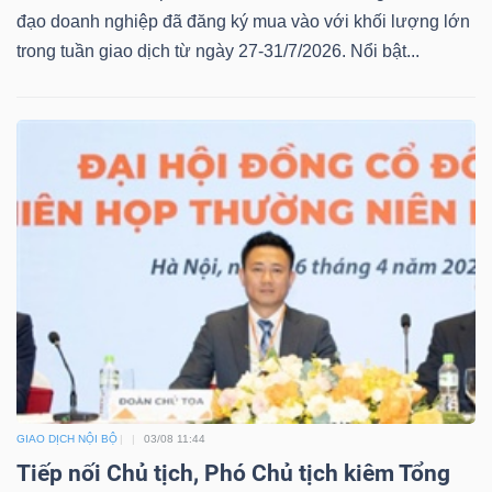
đạo doanh nghiệp đã đăng ký mua vào với khối lượng lớn
trong tuần giao dịch từ ngày 27-31/7/2026. Nổi bật...
Công
cụ
đầu
tư
Truyền
thông
tài
GIAO DỊCH NỘI BỘ
03/08 11:44
chính
Tiếp nối Chủ tịch, Phó Chủ tịch kiêm Tổng