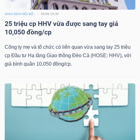
GIAO DỊCH NỘI BỘ
05/08 18:36
25 triệu cp HHV vừa được sang tay giá
TÀI
10,050 đồng/cp
CHÍNH
Công ty mẹ và tổ chức có liên quan vừa sang tay 25 triệu
cp Đầu tư Hạ tầng Giao thông Đèo Cả (HOSE: HHV), với
giá bình quân 10,050 đồng/cp.
CÔNG
NGHỆ
THÔNG
TIN