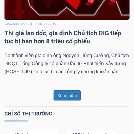
GIAO DỊCH NỘI BỘ
01/08 17:50
Thị giá lao dốc, gia đình Chủ tịch DIG tiếp
tục bị bán hơn 8 triệu cổ phiếu
Ba thành viên gia đình ông Nguyễn Hùng Cường, Chủ tịch
HĐQT Tổng Công ty cổ phần Đầu tư Phát triển Xây dựng
(HOSE: DIG), tiếp tục bị các công ty chứng khoán bán...
Xem thêm
CHỈ SỐ THỊ TRƯỜNG