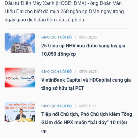
Đầu tư Điện Máy Xanh (HOSE: DMX) - ông Đoàn Văn
Hiểu Em cho biết đã mua 268 ngàn cp DMX ngay trong
ngày giao dịch đầu tiên của cổ phiếu.
GIAO DỊCH NỘI BỘ
05/08 18:36
25 triệu cp HHV vừa được sang tay giá
10,050 đồng/cp
GIAO DỊCH NỘI BỘ
05/08 16:25
VietinBank Capital và HDCapital cùng gia
tăng sở hữu tại PET
GIAO DỊCH NỘI BỘ
03/08 11:44
Tiếp nối Chủ tịch, Phó Chủ tịch kiêm Tổng
Giám đốc HPX muốn “bắt đáy” 10 triệu
cp