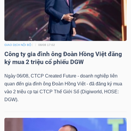
TRÁI
PHIẾU
GIAO DỊCH NỘI BỘ
08/08 17:02
Công ty gia đình ông Đoàn Hồng Việt đăng
CÔNG
ký mua 2 triệu cổ phiếu DGW
CỤ
ĐẦU
Ngày 06/08, CTCP Created Future - doanh nghiệp liên
TƯ
quan đến gia đình ông Đoàn Hồng Việt - đã đăng ký mua
vào 2 triệu cp tại CTCP Thế Giới Số (Digiworld, HOSE:
DGW).
TRUY
XUẤT
DỮ