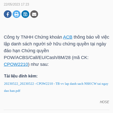
22/05/2023 17:23
DOANH
NGHIỆP
Công ty TNHH Chứng khoán
ACB
thông báo về việc
lập danh sách người sở hữu chứng quyền tại ngày
BẤT
đáo hạn Chứng quyền
ĐỘNG
POW/ACBS/Call/EU/Cash/8M/28 (mã CK:
SẢN
CPOW2210
) như sau:
Tài liệu đính kèm:
20230522_20230522 - CPOW2210 - TB vv lap danh sach NSH CW tai ngay
TÀI
dao han.pdf
CHÍNH
HOSE
CPOW2210: Thông báo về việc lập danh sách