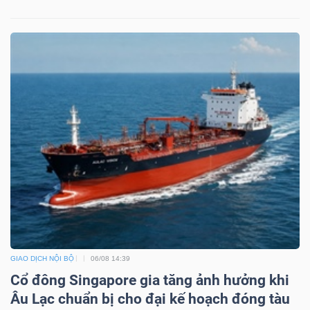
NGUYÊN
VẬT
LIỆU
CÔNG
NGHIỆP
TIÊU
DÙNG
GIAO DỊCH NỘI BỘ
06/08 14:39
KHÔNG
Cổ đông Singapore gia tăng ảnh hưởng khi
Âu Lạc chuẩn bị cho đại kế hoạch đóng tàu
THIẾT