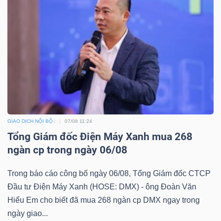
LIỆU
Ngành
(-)
VS-
SECTOR
GIAO DỊCH NỘI BỘ
07/08 11:24
Tổng Giám đốc Điện Máy Xanh mua 268
ngàn cp trong ngày 06/08
NĂNG
LƯỢNG
Trong báo cáo công bố ngày 06/08, Tổng Giám đốc CTCP
Đầu tư Điện Máy Xanh (HOSE: DMX) - ông Đoàn Văn
Hiểu Em cho biết đã mua 268 ngàn cp DMX ngay trong
ngày giao...