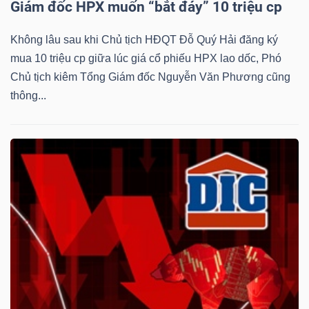
Giám đốc HPX muốn “bắt đáy” 10 triệu cp
Không lâu sau khi Chủ tịch HĐQT Đỗ Quý Hải đăng ký
mua 10 triệu cp giữa lúc giá cổ phiếu HPX lao dốc, Phó
Dữ
Chủ tịch kiêm Tổng Giám đốc Nguyễn Văn Phương cũng
liệu
thông...
tài
chính