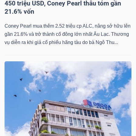
450 triệu USD, Coney Pearl thâu tóm gần
YẾU
21.6% vốn
Coney Pearl mua thêm 2.52 triệu cp ALC, nâng sở hữu lên
gần 21.6% và trở thành cổ đông lớn nhất Âu Lạc. Thương
TIÊU
vụ diễn ra khi giá cổ phiếu hãng tàu do bà Ngô Thu...
DÙNG
THIẾT
YẾU
CHĂM
SÓC
SỨC
KHỎE