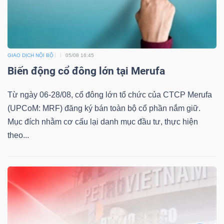
DỊCH
VỤ
TRUYỀN
THÔNG
GIAO DỊCH NỘI BỘ
05/08 16:45
Biến động cổ đông lớn tại Merufa
Từ ngày 06-28/08, cổ đông lớn tổ chức của CTCP Merufa
TIỆN
(UPCoM: MRF) đăng ký bán toàn bộ cổ phần nắm giữ.
ÍCH
Mục đích nhằm cơ cấu lại danh mục đầu tư, thực hiện
theo...
BẤT
ĐỘNG
SẢN