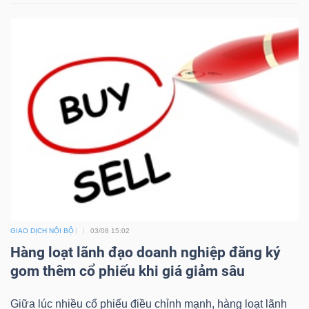
ngữ
(-)
Dịch
vụ
(-)
Đào
tạo
GIAO DỊCH NỘI BỘ
03/08 15:02
Hàng loạt lãnh đạo doanh nghiệp đăng ký
Sách
gom thêm cổ phiếu khi giá giảm sâu
tài
Giữa lúc nhiều cổ phiếu điều chỉnh mạnh, hàng loạt lãnh
chính