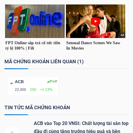
TÀI
CHÍNH
CÁ
NHÂN
MÃ CHỨNG KHOÁN LIÊN QUAN (1)
PHÂN
TÍCH
ACB
VIETSTOCKFINANCE
22,400
250
+1.13%
TIN TỨC MÃ CHỨNG KHOÁN
VĨ
ACB vào Top 20 VNSI: Chất lượng tài sản top
MÔ
đầu đi cùng tăng trưởng hiệu quả và bền