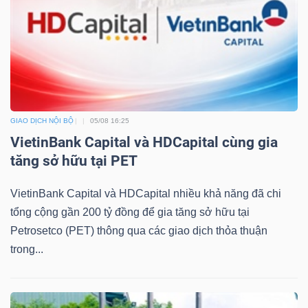
Mã
chứng
khoán
(-)
Tất cả
Cổ phiếu
Chỉ số
Chứng chỉ quỹ
Chứng 
GIAO DỊCH NỘI BỘ
05/08 16:25
VietinBank Capital và HDCapital cùng gia
Lãnh
tăng sở hữu tại PET
đạo
(-)
VietinBank Capital và HDCapital nhiều khả năng đã chi
Tất cả
Người nội bộ
Người liên quan
Cổ đông lớn
tổng cộng gần 200 tỷ đồng để gia tăng sở hữu tại
Petrosetco (PET) thông qua các giao dịch thỏa thuận
trong...
Tin
tức
(-)