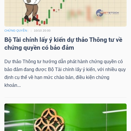
YẾU
CHỨNG QUYỀN
10/10 20:00
TIÊU
Bộ Tài chính lấy ý kiến dự thảo Thông tư về
DÙNG
chứng quyền có bảo đảm
THIẾT
Dự thảo Thông tư hướng dẫn phát hành chứng quyền có
YẾU
bảo đảm đang được Bộ Tài chính lấy ý kiến, với nhiều quy
định cụ thể về hạn mức chào bán, điều kiện chứng
khoán...
CHĂM
SÓC
SỨC
KHỎE