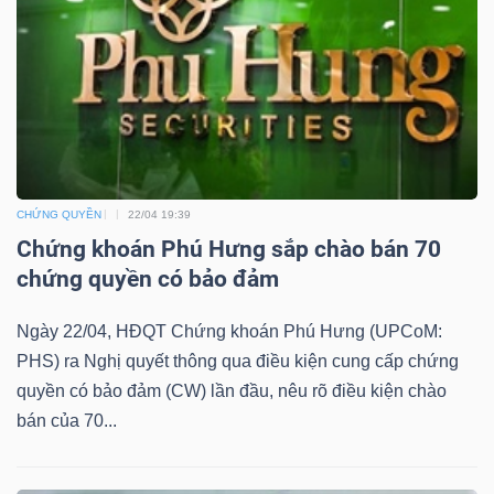
TÀI
CHÍNH
CHỨNG QUYỀN
22/04 19:39
Chứng khoán Phú Hưng sắp chào bán 70
CÔNG
chứng quyền có bảo đảm
NGHỆ
Ngày 22/04, HĐQT Chứng khoán Phú Hưng (UPCoM:
THÔNG
PHS) ra Nghị quyết thông qua điều kiện cung cấp chứng
TIN
quyền có bảo đảm (CW) lần đầu, nêu rõ điều kiện chào
bán của 70...