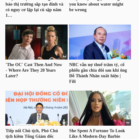
TÀI
CHÍNH
CÁ
NHÂN
PHÂN
TÍCH
VIETSTOCKFINANCE
VĨ
MÔ