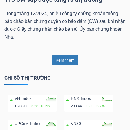
ngữ
(-)
Trong tháng 12/2024, nhiều công ty chứng khoán thông
báo chào bán chứng quyền có bảo đảm (CW) sau khi nhận
Dịch
được Giấy chứng nhận chào bán từ Ủy ban chứng khoán
vụ
Nhà...
(-)
Xem thêm
Đào
tạo
CHỈ SỐ THỊ TRƯỜNG
VN-Index
HNX-Index
1,768.06
3.28
0.19%
293.44
0.80
0.27%
Sách
tài
UPCoM-Index
VN30
chính