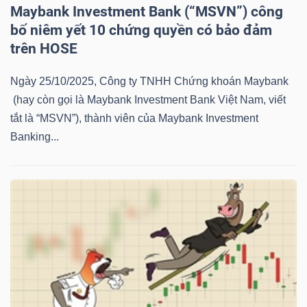
Maybank Investment Bank (“MSVN”) công
NGUYÊN
bố niêm yết 10 chứng quyền có bảo đảm
VẬT
trên HOSE
LIỆU
Ngày 25/10/2025, Công ty TNHH Chứng khoán Maybank
(hay còn gọi là Maybank Investment Bank Việt Nam, viết
tắt là “MSVN”), thành viên của Maybank Investment
CÔNG
Banking...
NGHIỆP
TIÊU
DÙNG
KHÔNG
THIẾT