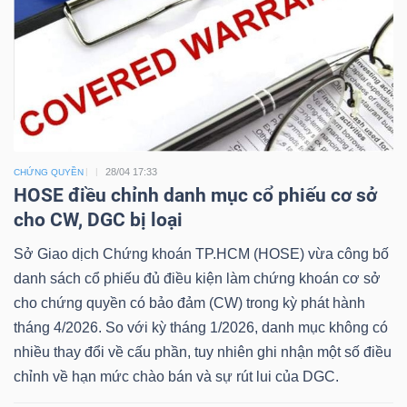
Dữ
liệu
tài
chính
28/04 17:33
CHỨNG QUYỀN
HOSE điều chỉnh danh mục cổ phiếu cơ sở
cho CW, DGC bị loại
Sở Giao dịch Chứng khoán TP.HCM (HOSE) vừa công bố
danh sách cổ phiếu đủ điều kiện làm chứng khoán cơ sở
cho chứng quyền có bảo đảm (CW) trong kỳ phát hành
tháng 4/2026. So với kỳ tháng 1/2026, danh mục không có
nhiều thay đổi về cấu phần, tuy nhiên ghi nhận một số điều
chỉnh về hạn mức chào bán và sự rút lui của DGC.