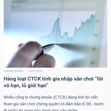
DỊCH
VỤ
TRUYỀN
THÔNG
TIỆN
ÍCH
CHỨNG QUYỀN
14/04 09:15
Hàng loạt CTCK tính gia nhập sân chơi “lời
vô hạn, lỗ giới hạn”
BẤT
ĐỘNG
Nhiều công ty chứng khoán (CTCK) đang tính tới việc
SẢN
tham gia sân chơi chứng quyền có đảm bảo (CW) - bước
đi nhằm đa dạng hóa danh mục sản phẩm.