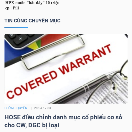
TIN CÙNG CHUYÊN MỤC
NGÀNH
DOANH
NGHIỆP
CỔ
PHIẾU
CHỨNG QUYỀN
28/04 17:33
HOSE điều chỉnh danh mục cổ phiếu cơ sở
PHÁI
cho CW, DGC bị loại
SINH