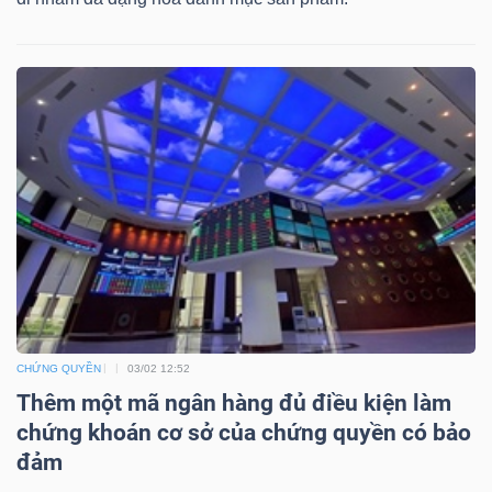
Mã
chứng
khoán
(-)
Tất cả
Cổ phiếu
Chỉ số
Chứng chỉ quỹ
Chứng 
Lãnh
đạo
(-)
Tất cả
Người nội bộ
Người liên quan
Cổ đông lớn
CHỨNG QUYỀN
03/02 12:52
Thêm một mã ngân hàng đủ điều kiện làm
Tin
chứng khoán cơ sở của chứng quyền có bảo
tức
đảm
(-)