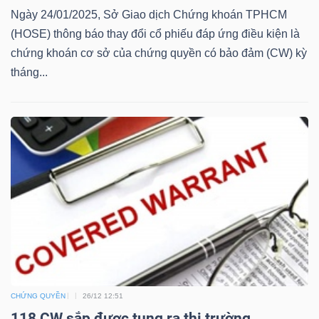
Ngày 24/01/2025, Sở Giao dịch Chứng khoán TPHCM
Bài
(HOSE) thông báo thay đổi cổ phiếu đáp ứng điều kiện là
viết
chứng khoán cơ sở của chứng quyền có bảo đảm (CW) kỳ
của
tháng...
tác
giả
(-)
Báo
cáo
phân
tích
(-)
CHỨNG QUYỀN
26/12 12:51
Thuật
118 CW sắp được tung ra thị trường