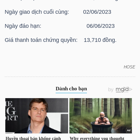
HÀNG
Ngày giao dịch cuối cùng: 02/06/2023
HÓA
Ngày đáo hạn: 06/06/2023
Giá thanh toán chứng quyền: 13,710 đồng.
KINH
TẾ
HOSE
HOSE: Thông báo giá thanh toán vào ngày đáo hạn
THẾ
của chứng quyền có bảo đảm - Chứng quyền
GIỚI
CPOW2210
ĐÔNG
DƯƠNG