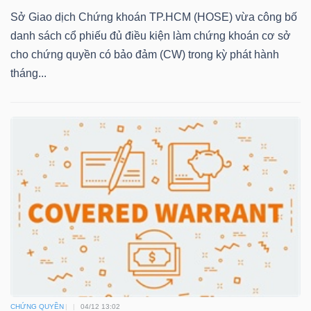
Sở Giao dịch Chứng khoán TP.HCM (HOSE) vừa công bố
danh sách cổ phiếu đủ điều kiện làm chứng khoán cơ sở
cho chứng quyền có bảo đảm (CW) trong kỳ phát hành
TRÁI
tháng...
PHIẾU
CÔNG
CỤ
ĐẦU
TƯ
TRUY
XUẤT
DỮ
CHỨNG QUYỀN
04/12 13:02