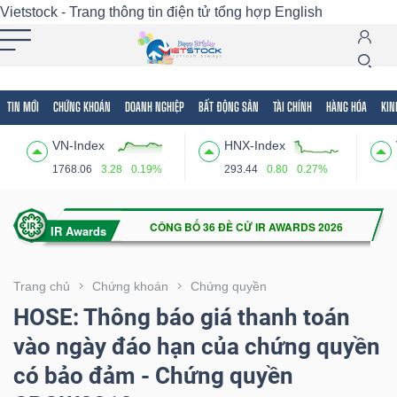
Vietstock - Trang thông tin điện tử tổng hợp
English
TIN MỚI
CHỨNG KHOÁN
DOANH NGHIỆP
BẤT ĐỘNG SẢN
TÀI CHÍNH
HÀNG HÓA
KIN
Tất cả
Tính năng
Ngành
Mã chứng khoán
Lãnh
VN-Index
HNX-Index
Tính
1768.06
3.28
0.19%
293.44
0.80
0.27%
năng
(-)
VIETSTOCK
Trang chủ
Chứng khoán
Chứng quyền
HOSE: Thông báo giá thanh toán
vào ngày đáo hạn của chứng quyền
CHỨNG
có bảo đảm - Chứng quyền
KHOÁN