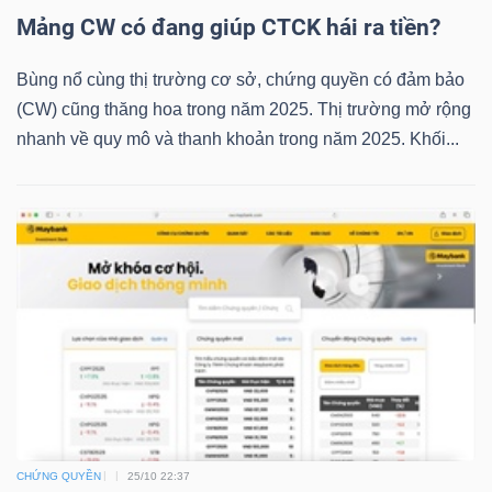
LIỆU
Mảng CW có đang giúp CTCK hái ra tiền?
Ngành
Bùng nổ cùng thị trường cơ sở, chứng quyền có đảm bảo
(-)
(CW) cũng thăng hoa trong năm 2025. Thị trường mở rộng
nhanh về quy mô và thanh khoản trong năm 2025. Khối...
VS-
SECTOR
NĂNG
LƯỢNG
CHỨNG QUYỀN
25/10 22:37