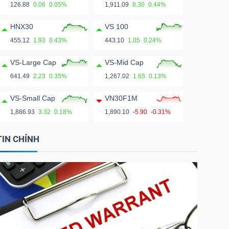
126.88
0.06
0.05%
1,911.09
8.30
0.44%
HNX30
VS 100
455.12
1.93
0.43%
443.10
1.05
0.24%
VS-Large Cap
VS-Mid Cap
641.49
2.23
0.35%
1,267.02
1.65
0.13%
VS-Small Cap
VN30F1M
1,886.93
3.32
0.18%
1,890.10
-5.90
-0.31%
TIN CHÍNH