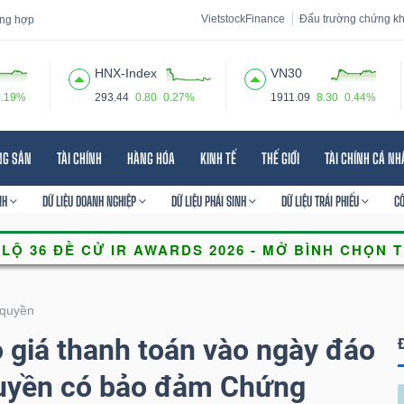
VietstockFinance
Đấu trường chứng k
tổng hợp
HNX-Index
VN30
0.19%
293.44
0.80
0.27%
1911.09
8.30
0.44%
 đạo
Tin tức
Báo cáo phân tích
Thuật ngữ
Dịch vụ
NG SẢN
TÀI CHÍNH
HÀNG HÓA
KINH TẾ
THẾ GIỚI
TÀI CHÍNH CÁ N
NH
DỮ LIỆU DOANH NGHIỆP
DỮ LIỆU PHÁI SINH
DỮ LIỆU TRÁI PHIẾU
C
quyền
giá thanh toán vào ngày đáo
uyền có bảo đảm Chứng