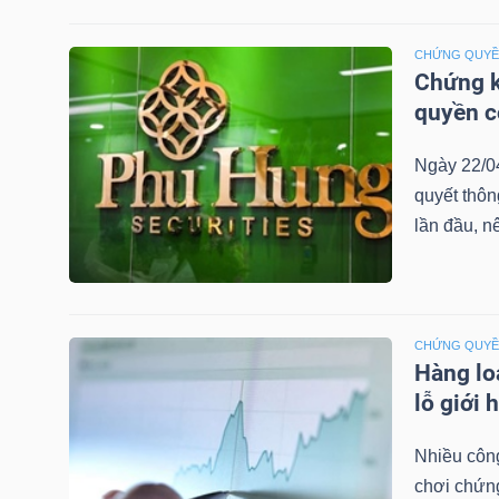
LIỆU
CHỨNG QUY
Ngành
Chứng k
(-)
quyền 
VS-
Ngày 22/0
SECTOR
quyết thô
lần đầu, n
CHỨNG QUY
NĂNG
Hàng lo
LƯỢNG
lỗ giới 
Nhiều công
chơi chứn