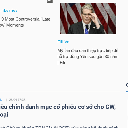
ỀN
28/04 17:33
ều chỉnh danh mục cổ phiếu cơ sở cho CW,
loại