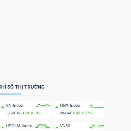
CHỈ SỐ THỊ TRƯỜNG
VN-Index
HNX-Index
1,768.06
3.28
0.19%
293.44
0.80
0.27%
UPCoM-Index
VN30