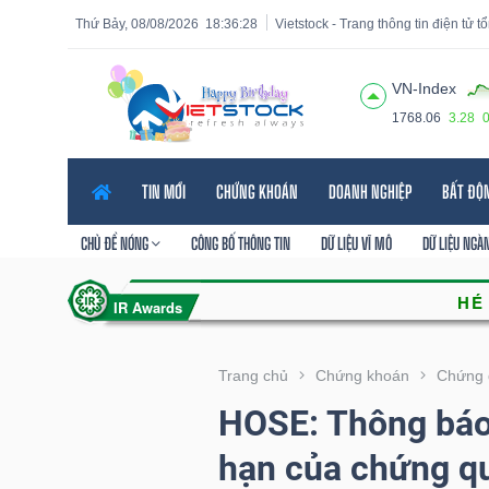
Thứ Bảy, 08/08/2026
18:36:29
Vietstock - Trang thông tin điện tử 
VN-Index
1768.06
3.28
Tất cả
Tính năng
Ngành
Mã chứng khoán
Lãnh
TIN MỚI
CHỨNG KHOÁN
DOANH NGHIỆP
BẤT ĐỘ
Tính
năng
CHỦ ĐỀ NÓNG
CÔNG BỐ THÔNG TIN
DỮ LIỆU VĨ MÔ
DỮ LIỆU NGÀ
(-)
VIETSTOCK
Trang chủ
Chứng khoán
Chứng 
HOSE: Thông báo 
CHỨNG
hạn của chứng q
KHOÁN