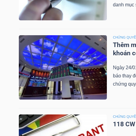
danh mục 
NGUYÊN
VẬT
LIỆU
CHỨNG QUY
Thêm mộ
khoán c
CÔNG
NGHIỆP
Ngày 24/0
báo thay đ
chứng quy
TIÊU
DÙNG
CHỨNG QUY
KHÔNG
118 CW 
THIẾT