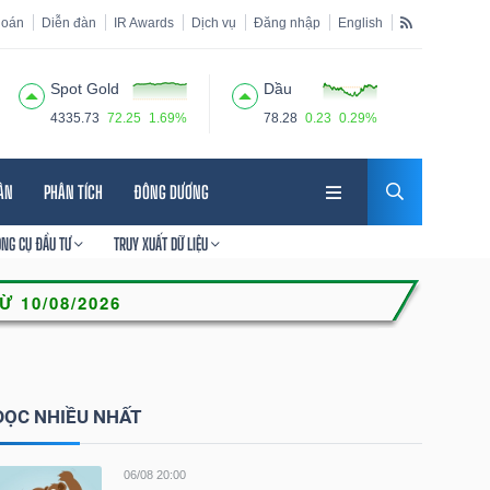
hoán
Diễn đàn
IR Awards
Dịch vụ
Đăng nhập
English
Spot Gold
Dầu
4335.73
72.25
1.69%
78.28
0.23
0.29%
HÂN
PHÂN TÍCH
ĐÔNG DƯƠNG
ÔNG CỤ ĐẦU TƯ
TRUY XUẤT DỮ LIỆU
ĐỌC NHIỀU NHẤT
06/08 20:00