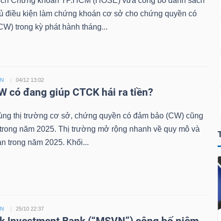
ịch Chứng khoán TP.HCM (HOSE) vừa công bố danh sách
đủ điều kiện làm chứng khoán cơ sở cho chứng quyền có
W) trong kỳ phát hành tháng...
ỀN
04/12 13:02
 có đang giúp CTCK hái ra tiền?
ùng thị trường cơ sở, chứng quyền có đảm bảo (CW) cũng
 trong năm 2025. Thị trường mở rộng nhanh về quy mô và
n trong năm 2025. Khối...
ỀN
25/10 22:37