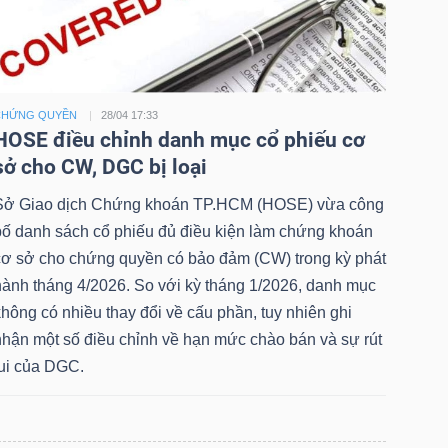
CHỨNG QUYỀN
28/04 17:33
HOSE điều chỉnh danh mục cổ phiếu cơ
sở cho CW, DGC bị loại
Sở Giao dịch Chứng khoán TP.HCM (HOSE) vừa công
bố danh sách cổ phiếu đủ điều kiện làm chứng khoán
cơ sở cho chứng quyền có bảo đảm (CW) trong kỳ phát
hành tháng 4/2026. So với kỳ tháng 1/2026, danh mục
hông có nhiều thay đổi về cấu phần, tuy nhiên ghi
nhận một số điều chỉnh về hạn mức chào bán và sự rút
lui của DGC.