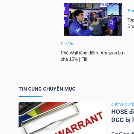
TÀI
CHÍNH
CÁ
NHÂN
PHÂN
TÍCH
VIETSTOCKFINANCE
TIN CÙNG CHUYÊN MỤC
CHỨNG QUY
HOSE đi
DGC bị 
VĨ
MÔ