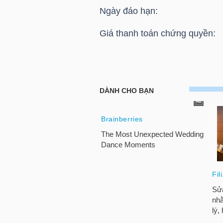
HÀNG
Ngày đáo hạn: 05
HÓA
Giá thanh toán chứng quyền:
KINH
TẾ
HOSE: Thông báo giá thanh t
Chứng quyền CHPG2226
THẾ
GIỚI
ĐÔNG
DƯƠNG