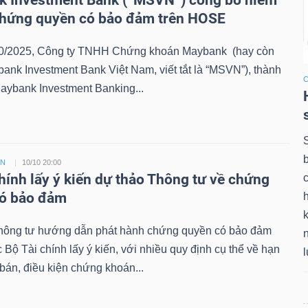
 Investment Bank (“MSVN”) công bố niêm
chứng quyền có bảo đảm trên HOSE
0/2025, Công ty TNHH Chứng khoán Maybank (hay còn
bank Investment Bank Việt Nam, viết tắt là “MSVN”), thành
aybank Investment Banking...
ỀN
10/10 20:00
chính lấy ý kiến dự thảo Thông tư về chứng
có bảo đảm
k
hông tư hướng dẫn phát hành chứng quyền có bảo đảm
Bộ Tài chính lấy ý kiến, với nhiều quy định cụ thể về hạn
án, điều kiện chứng khoán...