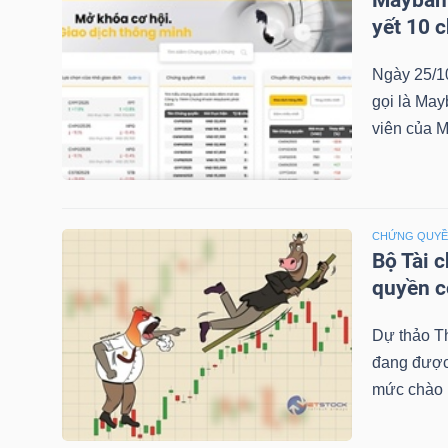
Maybank
yết 10 
Ngày 25/1
TRÁI
gọi là May
PHIẾU
viên của M
CÔNG
CỤ
CHỨNG QUY
ĐẦU
Bộ Tài 
quyền 
TƯ
Dự thảo T
đang được 
TRUY
mức chào b
XUẤT
DỮ