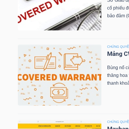
Sở Giao d
cổ phiếu 
bảo đảm (C
NGÀNH
CHỨNG QUY
DOANH
Mảng CW
NGHIỆP
Bùng nổ c
thăng hoa
CỔ
thanh khoả
PHIẾU
PHÁI
CHỨNG QUY
SINH