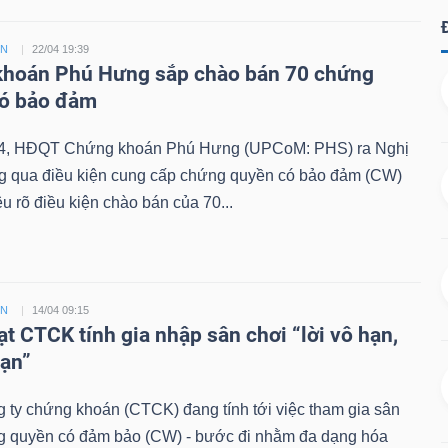
ỀN
22/04 19:39
hoán Phú Hưng sắp chào bán 70 chứng
có bảo đảm
4, HĐQT Chứng khoán Phú Hưng (UPCoM: PHS) ra Nghị
ng qua điều kiện cung cấp chứng quyền có bảo đảm (CW)
êu rõ điều kiện chào bán của 70...
ỀN
14/04 09:15
ạt CTCK tính gia nhập sân chơi “lời vô hạn,
hạn”
 ty chứng khoán (CTCK) đang tính tới việc tham gia sân
g quyền có đảm bảo (CW) - bước đi nhằm đa dạng hóa