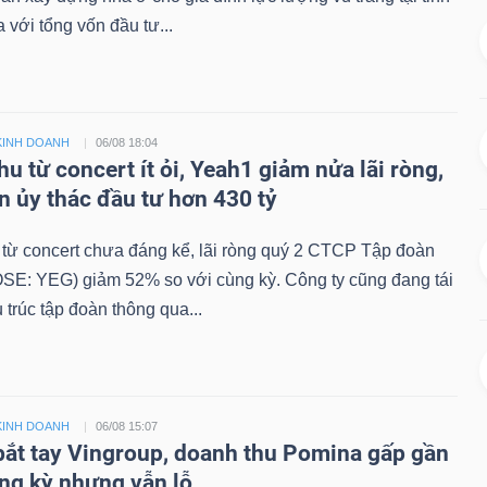
với tổng vốn đầu tư...
KINH DOANH
06/08 18:04
u từ concert ít ỏi, Yeah1 giảm nửa lãi ròng,
n ủy thác đầu tư hơn 430 tỷ
từ concert chưa đáng kể, lãi ròng quý 2 CTCP Tập đoàn
SE: YEG) giảm 52% so với cùng kỳ. Công ty cũng đang tái
 trúc tập đoàn thông qua...
KINH DOANH
06/08 15:07
bắt tay Vingroup, doanh thu Pomina gấp gần
ùng kỳ nhưng vẫn lỗ