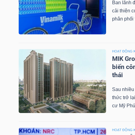
Ban lãnh đ
cải thiện 
TÀI
phân phối t
CHÍNH
CÁ
NHÂN
HOẠT ĐỘNG 
MIK Gro
biến cô
PHÂN
thái
TÍCH
VIETSTOCKFINANCE
Sau nhiều
thức trở l
cư Mỹ Phú
VĨ
MÔ
HOẠT ĐỘNG 