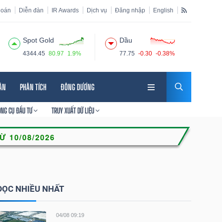
hoán
Diễn đàn
IR Awards
Dịch vụ
Đăng nhập
English
Spot Gold
Dầu
4344.45
80.97
1.9%
77.75
-0.30
-0.38%
HÂN
PHÂN TÍCH
ĐÔNG DƯƠNG
ÔNG CỤ ĐẦU TƯ
TRUY XUẤT DỮ LIỆU
ĐỌC NHIỀU NHẤT
04/08 09:19