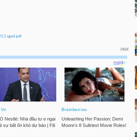
.2.sgnd.pdf
HNX
 cổ đông thường niên năm 2023