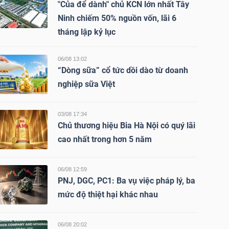
"Của để dành" chủ KCN lớn nhất Tây
Ninh chiếm 50% nguồn vốn, lãi 6
tháng lập kỷ lục
06/08 13:02
“Dòng sữa” cổ tức dồi dào từ doanh
nghiệp sữa Việt
03/08 17:34
Chủ thương hiệu Bia Hà Nội có quý lãi
cao nhất trong hơn 5 năm
06/08 12:59
PNJ, DGC, PC1: Ba vụ việc pháp lý, ba
mức độ thiệt hại khác nhau
06/08 20:02