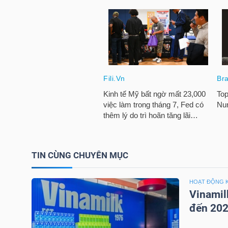
HÀNG
HÓA
KINH
TẾ
THẾ
GIỚI
TIN CÙNG CHUYÊN MỤC
HOẠT ĐỘNG 
ĐÔNG
Vinamil
DƯƠNG
đến 20