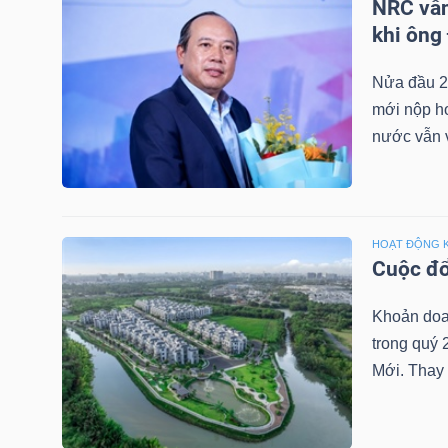
NRC vẫn
khi ông
NGÀNH
Nửa đầu 2
mới nộp hơ
nước vẫn v
DOANH
NGHIỆP
HOẠT ĐỘNG 
Cuộc đổ
CỔ
PHIẾU
Khoản doa
trong quý 
Mới. Thay 
PHÁI
SINH