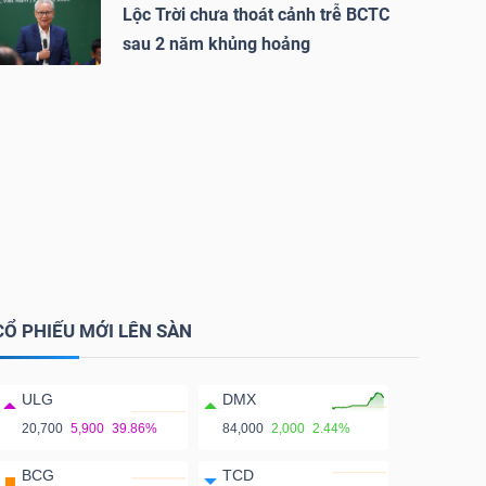
Lộc Trời chưa thoát cảnh trễ BCTC
sau 2 năm khủng hoảng
CỔ PHIẾU MỚI LÊN SÀN
ULG
DMX
20,700
5,900
39.86%
84,000
2,000
2.44%
BCG
TCD