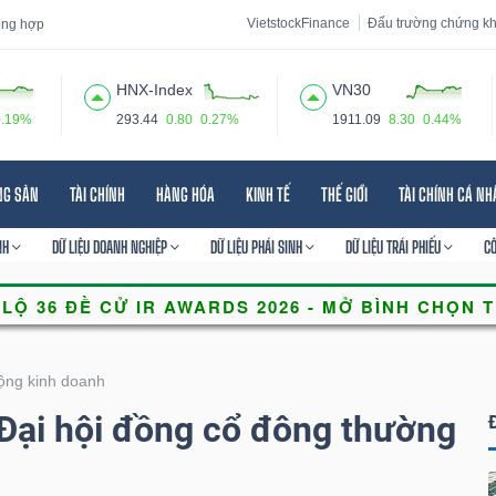
VietstockFinance
Đấu trường chứng k
tổng hợp
HNX-Index
VN30
0.19%
293.44
0.80
0.27%
1911.09
8.30
0.44%
 đạo
Tin tức
Báo cáo phân tích
Thuật ngữ
Dịch vụ
NG SẢN
TÀI CHÍNH
HÀNG HÓA
KINH TẾ
THẾ GIỚI
TÀI CHÍNH CÁ N
NH
DỮ LIỆU DOANH NGHIỆP
DỮ LIỆU PHÁI SINH
DỮ LIỆU TRÁI PHIẾU
C
ộng kinh doanh
Đại hội đồng cổ đông thường