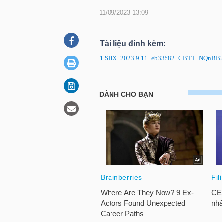
11/09/2023 13:09
DOANH
Tài liệu đính kèm:
NGHIỆP
1.SHX_2023.9.11_eb33582_CBTT_NQnBB23
SHX: Nghị quyết Đại hội đồng
BẤT
ĐỘNG
SẢN
TÀI
CHÍNH