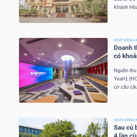
LIỆU
Khánh Hòa 
Ngành
(-)
HOẠT ĐỘNG 
VS-
Doanh th
SECTOR
có khoả
Nguồn thu 
Yeah1 (HO
cơ cấu cấu
NĂNG
LƯỢNG
HOẠT ĐỘNG 
Sau cú 
4 lần c