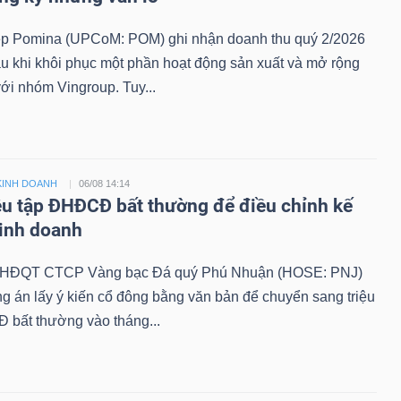
 Pomina (UPCoM: POM) ghi nhận doanh thu quý 2/2026
au khi khôi phục một phần hoạt động sản xuất và mở rộng
với nhóm Vingroup. Tuy...
KINH DOANH
06/08 14:14
ệu tập ĐHĐCĐ bất thường để điều chỉnh kế
inh doanh
, HĐQT CTCP Vàng bạc Đá quý Phú Nhuận (HOSE: PNJ)
 án lấy ý kiến cổ đông bằng văn bản để chuyển sang triệu
 bất thường vào tháng...