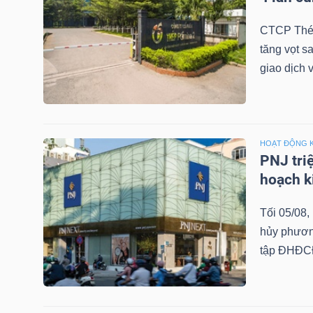
NGUYÊN
CTCP Thép
VẬT
tăng vọt s
LIỆU
giao dịch 
CÔNG
HOẠT ĐỘNG 
NGHIỆP
PNJ tri
hoạch k
Tối 05/08
hủy phương
TIÊU
tập ĐHĐCĐ
DÙNG
KHÔNG
THIẾT