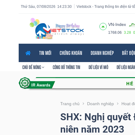
Thứ Sáu, 07/08/2026
14:23:32
Vietstock - Trang thông tin điện tử 
VN-Index
1768.06
3.28
Tất cả
Tính năng
Ngành
Mã chứng khoán
Lãnh
TIN MỚI
CHỨNG KHOÁN
DOANH NGHIỆP
BẤT ĐỘ
Tính
năng
CHỦ ĐỀ NÓNG
CÔNG BỐ THÔNG TIN
DỮ LIỆU VĨ MÔ
DỮ LIỆU NGÀ
(-)
VIETSTOCK
Trang chủ
Doanh nghiệp
Hoạt đ
SHX: Nghị quyết 
CHỨNG
niên năm 2023
KHOÁN