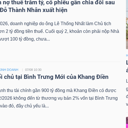
 nợ thuế trăm tỷ, cổ phiếu gần chia đôi sau
 Đỗ Thành Nhân xuất hiện
026, doanh nghiệp do ông Lê Thống Nhất làm Chủ tịch
n 2 tỷ đồng tiền thuế. Cuối quý 2, khoản còn phải nộp Nhà
ượt 100 tỷ đồng, chưa...
H
KINH DOANH
07/08 10:30
i chủ tại Bình Trưng Mới của Khang Điền
nh thu tài chính gần 900 tỷ đồng mà Khang Điền có được
đ
2/2026 không đến từ thương vụ bán 2% vốn tại Bình Trưng
v
vào đó, đây chủ yếu là...