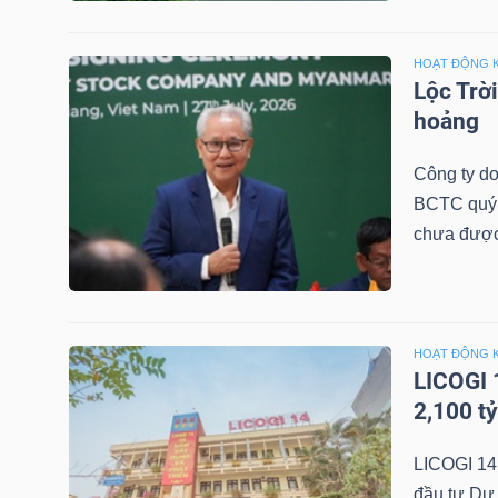
HOẠT ĐỘNG 
Lộc Trờ
TRÁI
hoảng
PHIẾU
Công ty do
BCTC quý 2
CÔNG
chưa được
CỤ
ĐẦU
TƯ
HOẠT ĐỘNG 
LICOGI 
2,100 t
TRUY
XUẤT
LICOGI 14
DỮ
đầu tư Dự 