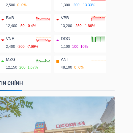
2,500
0
0%
1,300
-200
-13.33%
BVB
VBB
12,400
-50
-0.4%
13,200
-250
-1.86%
VNE
DDG
2,400
-200
-7.69%
1,100
100
10%
MZG
ANI
12,150
200
1.67%
48,100
0
0%
TIN CHÍNH