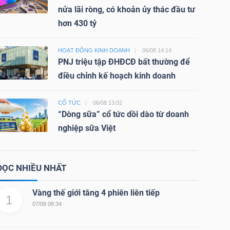
nửa lãi ròng, có khoản ủy thác đầu tư
hơn 430 tỷ
HOẠT ĐỘNG KINH DOANH
06/08 14:14
PNJ triệu tập ĐHĐCĐ bất thường để
điều chỉnh kế hoạch kinh doanh
CỔ TỨC
06/08 13:02
“Dòng sữa” cổ tức dồi dào từ doanh
nghiệp sữa Việt
ĐỌC NHIỀU NHẤT
Vàng thế giới tăng 4 phiên liên tiếp
1
07/08 08:34