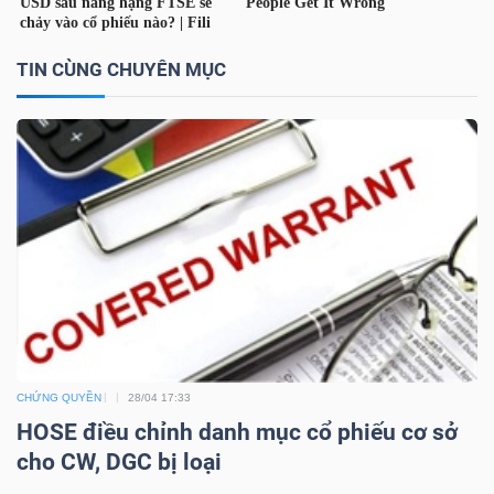
TÀI
TIN CÙNG CHUYÊN MỤC
CHÍNH
CÁ
NHÂN
PHÂN
TÍCH
VIETSTOCKFINANCE
CHỨNG QUYỀN
28/04 17:33
HOSE điều chỉnh danh mục cổ phiếu cơ sở
VĨ
cho CW, DGC bị loại
MÔ