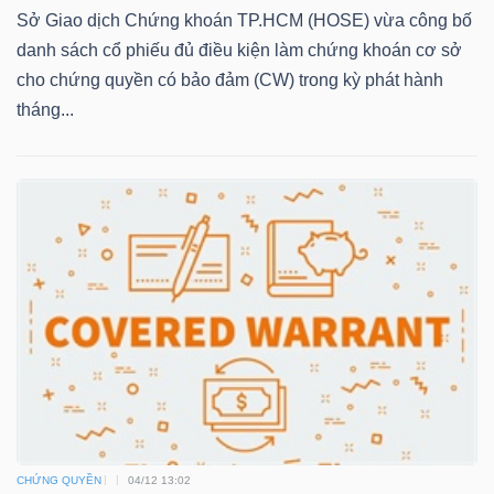
Sở Giao dịch Chứng khoán TP.HCM (HOSE) vừa công bố
danh sách cổ phiếu đủ điều kiện làm chứng khoán cơ sở
cho chứng quyền có bảo đảm (CW) trong kỳ phát hành
NGÀNH
tháng...
DOANH
NGHIỆP
CỔ
PHIẾU
PHÁI
SINH
CHỨNG QUYỀN
04/12 13:02