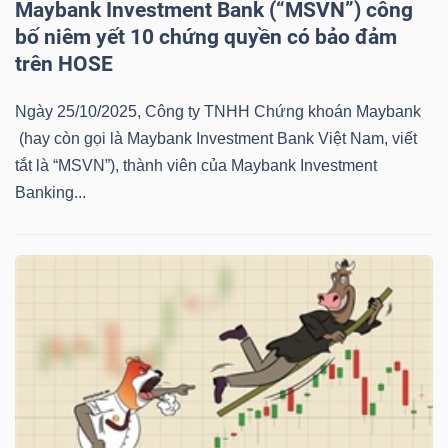
Maybank Investment Bank (“MSVN”) công
LIỆU
bố niêm yết 10 chứng quyền có bảo đảm
trên HOSE
Ngành
(-)
Ngày 25/10/2025, Công ty TNHH Chứng khoán Maybank
(hay còn gọi là Maybank Investment Bank Việt Nam, viết
VS-
tắt là “MSVN”), thành viên của Maybank Investment
SECTOR
Banking...
NĂNG
LƯỢNG