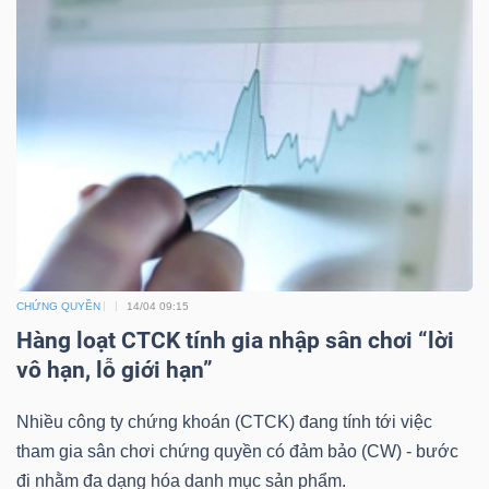
TÀI
CHÍNH
CÔNG
NGHỆ
CHỨNG QUYỀN
14/04 09:15
THÔNG
Hàng loạt CTCK tính gia nhập sân chơi “lời
TIN
vô hạn, lỗ giới hạn”
Nhiều công ty chứng khoán (CTCK) đang tính tới việc
tham gia sân chơi chứng quyền có đảm bảo (CW) - bước
đi nhằm đa dạng hóa danh mục sản phẩm.