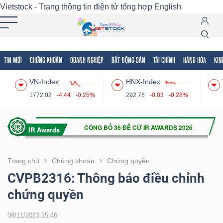
Vietstock - Trang thông tin điện tử tổng hợp
English
TIN MỚI
CHỨNG KHOÁN
DOANH NGHIỆP
BẤT ĐỘNG SẢN
TÀI CHÍNH
HÀNG HÓA
KIN
Tất cả
Tính năng
Ngành
Mã chứng khoán
Lãnh
VN-Index
HNX-Index
Tính
1772.02
-4.44
-0.25%
292.76
-0.83
-0.28%
năng
(-)
VIETSTOCK
Trang chủ
Chứng khoán
Chứng quyền
CVPB2316: Thông báo điều chỉnh
chứng quyền
CHỨNG
KHOÁN
09/11/2023 15:46