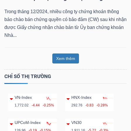
Bài
Trong tháng 12/2024, nhiều công ty chứng khoán thông
viết
báo chào bán chứng quyền có bảo đảm (CW) sau khi nhận
của
được Giấy chứng nhận chào bán từ Ủy ban chứng khoán
tác
Nhà...
giả
(-)
Xem thêm
Báo
CHỈ SỐ THỊ TRƯỜNG
cáo
phân
tích
VN-Index
HNX-Index
(-)
1,772.02
-4.44
-0.25%
292.76
-0.83
-0.28%
UPCoM-Index
VN30
Thuật
126.96
-0.19
-0.15%
1,911.16
-5.72
-0.3%