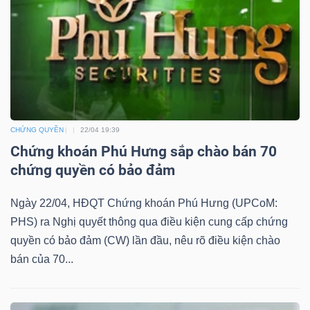
YẾU
TIÊU
DÙNG
THIẾT
CHỨNG QUYỀN
22/04 19:39
YẾU
Chứng khoán Phú Hưng sắp chào bán 70
chứng quyền có bảo đảm
Ngày 22/04, HĐQT Chứng khoán Phú Hưng (UPCoM:
PHS) ra Nghị quyết thông qua điều kiện cung cấp chứng
CHĂM
quyền có bảo đảm (CW) lần đầu, nêu rõ điều kiện chào
SÓC
bán của 70...
SỨC
KHỎE