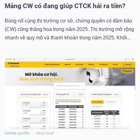
Mảng CW có đang giúp CTCK hái ra tiền?
Bùng nổ cùng thị trường cơ sở, chứng quyền có đảm bảo
TRÁI
(CW) cũng thăng hoa trong năm 2025. Thị trường mở rộng
PHIẾU
nhanh về quy mô và thanh khoản trong năm 2025. Khối...
CÔNG
CỤ
ĐẦU
TƯ
TRUY
XUẤT
CHỨNG QUYỀN
25/10 22:37
DỮ