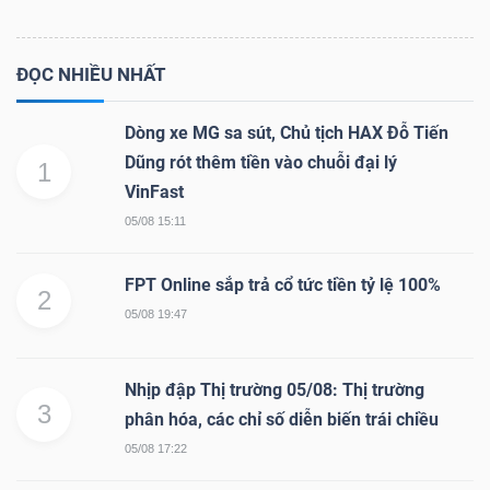
ĐỌC NHIỀU NHẤT
Dữ
liệu
Dòng xe MG sa sút, Chủ tịch HAX Đỗ Tiến
Dũng rót thêm tiền vào chuỗi đại lý
tài
1
VinFast
chính
05/08 15:11
FPT Online sắp trả cổ tức tiền tỷ lệ 100%
2
05/08 19:47
Nhịp đập Thị trường 05/08: Thị trường
3
phân hóa, các chỉ số diễn biến trái chiều
05/08 17:22