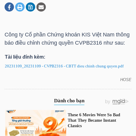
DOANH
NGHIỆP
Công ty Cổ phần Chứng khoán KIS Việt Nam thông
báo điều chỉnh chứng quyền CVPB2316 như sau:
Tài liệu đính kèm:
BẤT
ĐỘNG
20231109_20231109 - CVPB2316 - CBTT dieu chinh chung quyen.pdf
SẢN
HOSE
CVPB2316: Thông báo điều chỉnh chứng quyền
TÀI
CHÍNH