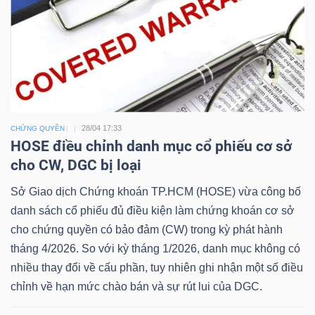
Công
cụ
đầu
28/04 17:33
CHỨNG QUYỀN
tư
HOSE điều chỉnh danh mục cổ phiếu cơ sở
cho CW, DGC bị loại
Sở Giao dịch Chứng khoán TP.HCM (HOSE) vừa công bố
danh sách cổ phiếu đủ điều kiện làm chứng khoán cơ sở
cho chứng quyền có bảo đảm (CW) trong kỳ phát hành
Truyền
tháng 4/2026. So với kỳ tháng 1/2026, danh mục không có
thông
nhiều thay đổi về cấu phần, tuy nhiên ghi nhận một số điều
tài
chỉnh về hạn mức chào bán và sự rút lui của DGC.
chính