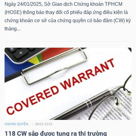
Ngày 24/01/2025, Sở Giao dịch Chứng khoán TPHCM
Mã
(HOSE) thông báo thay đổi cổ phiếu đáp ứng điều kiện là
chứng
chứng khoán cơ sở của chứng quyền có bảo đảm (CW) kỳ
khoán
tháng...
(-)
Tất cả
Cổ phiếu
Chỉ số
Chứng chỉ quỹ
Chứng 
Lãnh
đạo
(-)
Tất cả
Người nội bộ
Người liên quan
Cổ đông lớn
Tin
tức
CHỨNG QUYỀN
26/12 12:51
(-)
118 CW sắp được tung ra thị trường