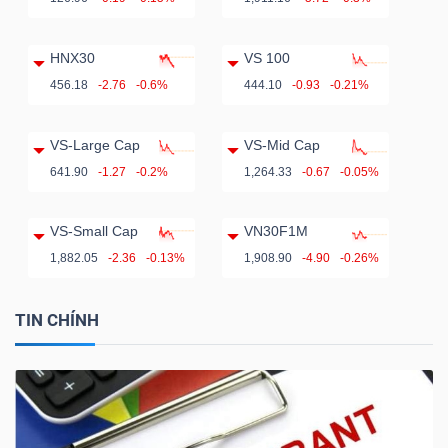
ngữ
(-)
HNX30
VS 100
456.18
-2.76
-0.6%
444.10
-0.93
-0.21%
Dịch
vụ
VS-Large Cap
VS-Mid Cap
(-)
641.90
-1.27
-0.2%
1,264.33
-0.67
-0.05%
Đào
VS-Small Cap
VN30F1M
tạo
1,882.05
-2.36
-0.13%
1,908.90
-4.90
-0.26%
TIN CHÍNH
Sách
tài
chính