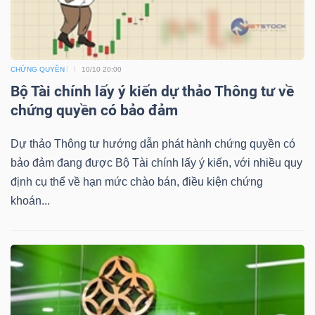
NGUYÊN
VẬT
LIỆU
CHỨNG QUYỀN
10/10 20:00
Bộ Tài chính lấy ý kiến dự thảo Thông tư về
chứng quyền có bảo đảm
CÔNG
Dự thảo Thông tư hướng dẫn phát hành chứng quyền có
NGHIỆP
bảo đảm đang được Bộ Tài chính lấy ý kiến, với nhiều quy
định cụ thể về hạn mức chào bán, điều kiện chứng
khoán...
TIÊU
DÙNG
KHÔNG
THIẾT