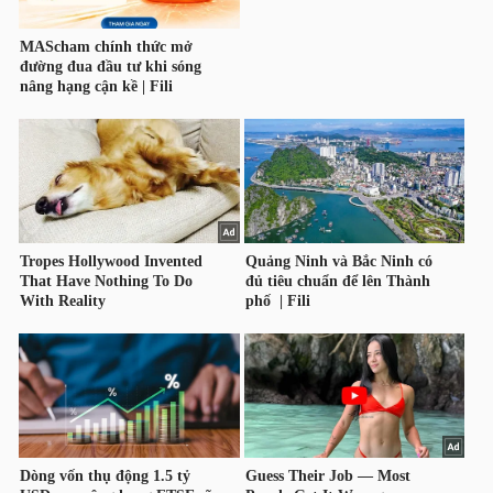
HÀNG
HÓA
KINH
TẾ
THẾ
GIỚI
ĐÔNG
DƯƠNG