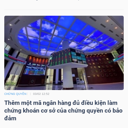
DỊCH
VỤ
TRUYỀN
THÔNG
TIỆN
ÍCH
CHỨNG QUYỀN
03/02 12:52
Thêm một mã ngân hàng đủ điều kiện làm
BẤT
chứng khoán cơ sở của chứng quyền có bảo
ĐỘNG
đảm
SẢN