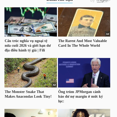
HÀNG
HÓA
KINH
TẾ
THẾ
GIỚI
ĐÔNG
DƯƠNG