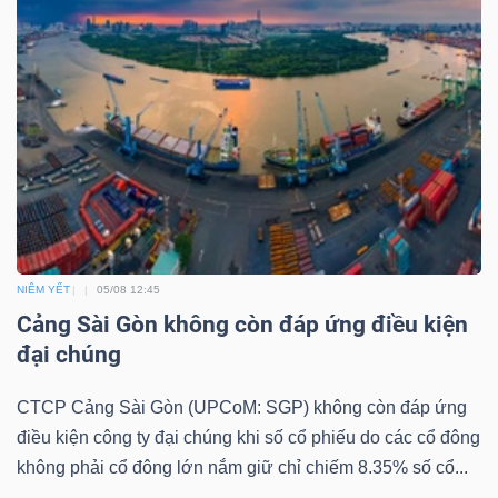
LIỆU
Ngành
(-)
VS-
SECTOR
NIÊM YẾT
05/08 12:45
Cảng Sài Gòn không còn đáp ứng điều kiện
NĂNG
đại chúng
LƯỢNG
CTCP Cảng Sài Gòn (UPCoM: SGP) không còn đáp ứng
điều kiện công ty đại chúng khi số cổ phiếu do các cổ đông
không phải cổ đông lớn nắm giữ chỉ chiếm 8.35% số cổ...