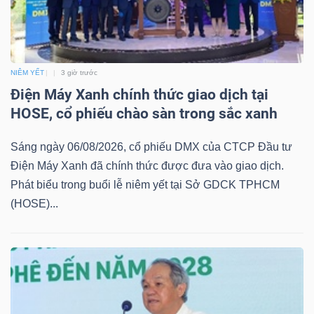
NGÀNH
NIÊM YẾT
3 giờ trước
Điện Máy Xanh chính thức giao dịch tại
HOSE, cổ phiếu chào sàn trong sắc xanh
DOANH
NGHIỆP
Sáng ngày 06/08/2026, cổ phiếu DMX của CTCP Đầu tư
Điện Máy Xanh đã chính thức được đưa vào giao dịch.
Phát biểu trong buổi lễ niêm yết tại Sở GDCK TPHCM
CỔ
(HOSE)...
PHIẾU
PHÁI
SINH