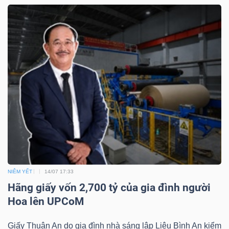
ngữ
(-)
Dịch
vụ
(-)
Đào
tạo
NIÊM YẾT
14/07 17:33
Hãng giấy vốn 2,700 tỷ của gia đình người
Sách
Hoa lên UPCoM
tài
Giấy Thuận An do gia đình nhà sáng lập Liêu Bình An kiểm
chính