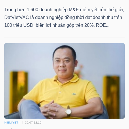
YẾU
Trong hơn 1,600 doanh nghiệp M&E niêm yết trên thế giới,
DatVietVAC là doanh nghiệp đồng thời đạt doanh thu trên
100 triệu USD, biên lợi nhuận gộp trên 20%, ROE...
TIÊU
DÙNG
THIẾT
YẾU
CHĂM
SÓC
SỨC
KHỎE
NIÊM YẾT
30/07 12:16