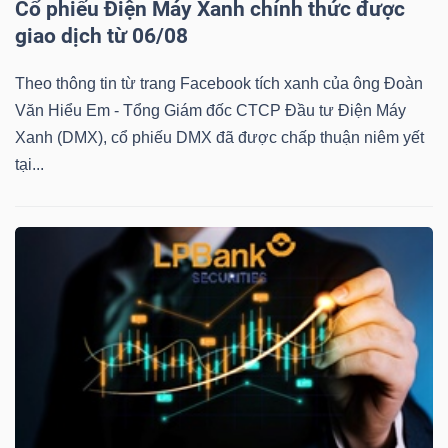
Cổ phiếu Điện Máy Xanh chính thức được
giao dịch từ 06/08
Theo thông tin từ trang Facebook tích xanh của ông Đoàn
TÀI
Văn Hiểu Em - Tổng Giám đốc CTCP Đầu tư Điện Máy
CHÍNH
Xanh (DMX), cổ phiếu DMX đã được chấp thuận niêm yết
tại...
CÔNG
NGHỆ
THÔNG
TIN