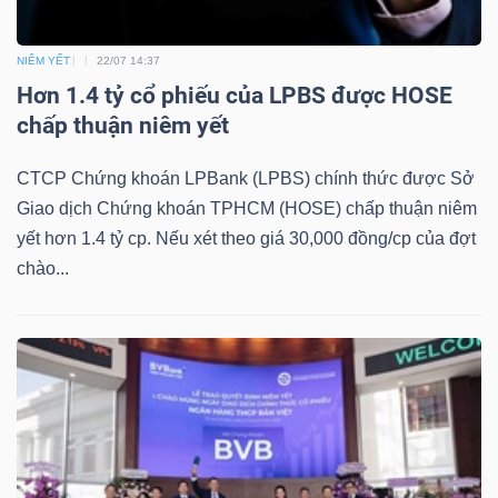
DỊCH
VỤ
NIÊM YẾT
22/07 14:37
TRUYỀN
Hơn 1.4 tỷ cổ phiếu của LPBS được HOSE
THÔNG
chấp thuận niêm yết
CTCP Chứng khoán LPBank (LPBS) chính thức được Sở
Giao dịch Chứng khoán TPHCM (HOSE) chấp thuận niêm
TIỆN
yết hơn 1.4 tỷ cp. Nếu xét theo giá 30,000 đồng/cp của đợt
ÍCH
chào...
BẤT
ĐỘNG
SẢN