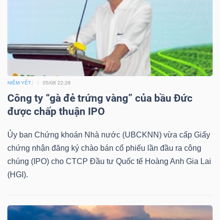
TRÁI
PHIẾU
NIÊM YẾT
05/08 22:28
Công ty “gà đẻ trứng vàng” của bầu Đức
CÔNG
được chấp thuận IPO
CỤ
ĐẦU
Ủy ban Chứng khoán Nhà nước (UBCKNN) vừa cấp Giấy
TƯ
chứng nhận đăng ký chào bán cổ phiếu lần đầu ra công
chúng (IPO) cho CTCP Đầu tư Quốc tế Hoàng Anh Gia Lai
(HGI).
TRUY
XUẤT
DỮ