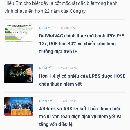
Hiểu Em cho biết đây là cột mốc rất đặc biệt trong hành
trình phát triển hơn 22 năm của Công ty.
NIÊM YẾT
05/08 10:30
DatVietVAC chính thức mở book IPO: P/E
13x, ROE hơn 40% và chiến lược tăng
trưởng dựa trên IP
NIÊM YẾT
22/07 14:37
Hơn 1.4 tỷ cổ phiếu của LPBS được HOSE
chấp thuận niêm yết
NIÊM YẾT
17/07 16:02
ABBank và ABS ký kết Thỏa thuận hợp
tác tư vấn toàn diện dịch vụ niêm yết và
tăng vốn điều lệ