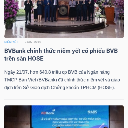
Mã
chứng
khoán
(-)
NIÊM YẾT
21/07 15:10
Tất cả
Cổ phiếu
Chỉ số
Chứng chỉ quỹ
Chứng 
BVBank chính thức niêm yết cổ phiếu BVB
trên sàn HOSE
Lãnh
đạo
Ngày 21/07, hơn 640.8 triệu cp BVB của Ngân hàng
(-)
TMCP Bản Việt (BVBank) đã chính thức niêm yết và giao
dịch trên Sở Giao dịch Chứng khoán TPHCM (HOSE).
Tất cả
Người nội bộ
Người liên quan
Cổ đông lớn
Tin
tức
(-)