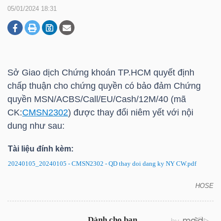
05/01/2024 18:31
DOANH
NGHIỆP
Sở Giao dịch Chứng khoán
TP.HCM
quyết định
chấp thuận cho chứng quyền có bảo đảm Chứng
BẤT
quyền MSN/ACBS/Call/EU/Cash/12M/40 (mã
ĐỘNG
CK:
CMSN2302
) được thay đổi niêm yết với nội
SẢN
dung như sau:
Tài liệu đính kèm:
20240105_20240105 - CMSN2302 - QD thay doi dang ky NY CW.pdf
TÀI
CHÍNH
HOSE
CMSN2302: Quyết định thay đổi đăng ký niêm yết
chứng quyền có bảo đảm