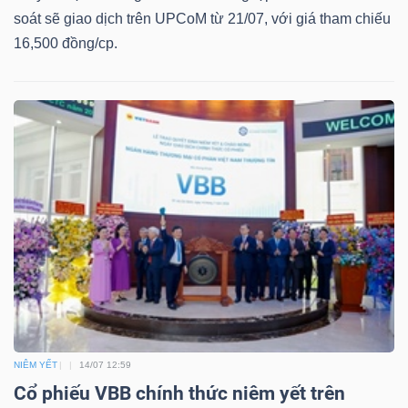
soát sẽ giao dịch trên UPCoM từ 21/07, với giá tham chiếu
16,500 đồng/cp.
Công
cụ
đầu
tư
Truyền
thông
tài
NIÊM YẾT
14/07 12:59
chính
Cổ phiếu VBB chính thức niêm yết trên