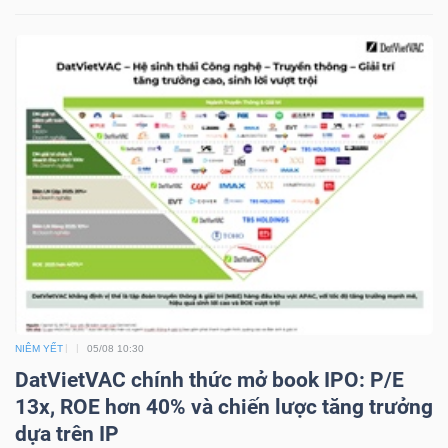
NGUYÊN
VẬT
LIỆU
CÔNG
NGHIỆP
TIÊU
NIÊM YẾT
05/08 10:30
DÙNG
DatVietVAC chính thức mở book IPO: P/E
KHÔNG
13x, ROE hơn 40% và chiến lược tăng trưởng
THIẾT
dựa trên IP