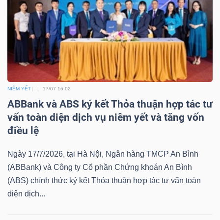
Bài
viết
của
tác
giả
(-)
NIÊM YẾT
17/07 16:02
ABBank và ABS ký kết Thỏa thuận hợp tác tư
vấn toàn diện dịch vụ niêm yết và tăng vốn
Báo
điều lệ
cáo
phân
Ngày 17/7/2026, tại Hà Nội, Ngân hàng TMCP An Bình
tích
(ABBank) và Công ty Cổ phần Chứng khoán An Bình
(-)
(ABS) chính thức ký kết Thỏa thuận hợp tác tư vấn toàn
diện dịch...
Thuật