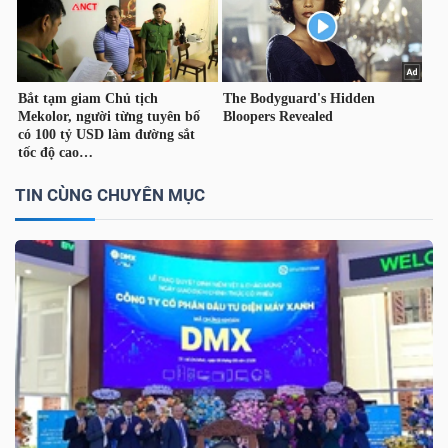
TÀI
CHÍNH
CÁ
NHÂN
TIN CÙNG CHUYÊN MỤC
PHÂN
TÍCH
VIETSTOCKFINANCE
VĨ
MÔ