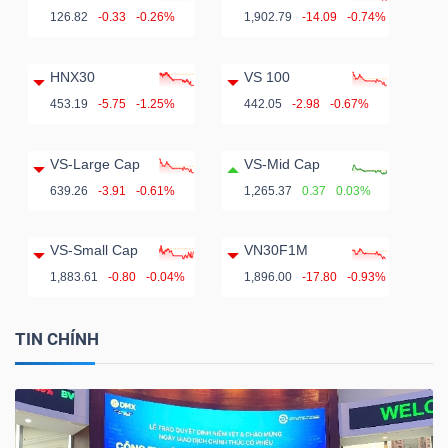
126.82
-0.33
-0.26%
1,902.79
-14.09
-0.74%
HNX30
VS 100
453.19
-5.75
-1.25%
442.05
-2.98
-0.67%
VS-Large Cap
VS-Mid Cap
639.26
-3.91
-0.61%
1,265.37
0.37
0.03%
VS-Small Cap
VN30F1M
1,883.61
-0.80
-0.04%
1,896.00
-17.80
-0.93%
TIN CHÍNH