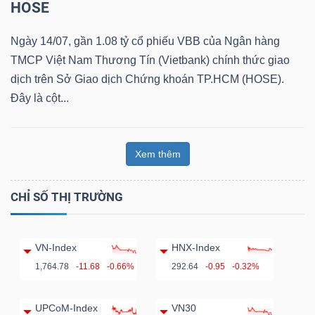
HOSE
Ngày 14/07, gần 1.08 tỷ cổ phiếu VBB của Ngân hàng
TMCP Việt Nam Thương Tín (Vietbank) chính thức giao
Dữ
dịch trên Sở Giao dịch Chứng khoán TP.HCM (HOSE).
liệu
Đây là cột...
tài
chính
Xem thêm
CHỈ SỐ THỊ TRƯỜNG
VN-Index
HNX-Index
1,764.78
-11.68
-0.66%
292.64
-0.95
-0.32%
UPCoM-Index
VN30