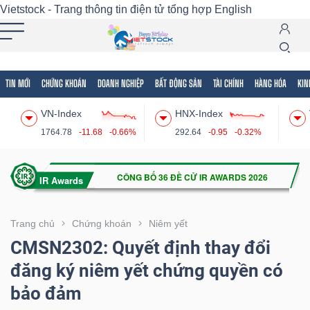
Vietstock - Trang thông tin điện tử tổng hợp
English
TIN MỚI
CHỨNG KHOÁN
DOANH NGHIỆP
BẤT ĐỘNG SẢN
TÀI CHÍNH
HÀNG HÓA
KIN
Tất cả
Tính năng
Ngành
Mã chứng khoán
Lãnh
VN-Index
HNX-Index
Tính
1764.78
-11.68
-0.66%
292.64
-0.95
-0.32%
năng
(-)
VIETSTOCK
Trang chủ
Chứng khoán
Niêm yết
CMSN2302: Quyết định thay đổi
đăng ký niêm yết chứng quyền có
CHỨNG
bảo đảm
KHOÁN