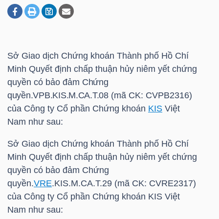
DOANH
NGHIỆP
Sở Giao dịch Chứng khoán Thành phố Hồ Chí
Minh Quyết định chấp thuận hủy niêm yết chứng
quyền có bảo đảm
Chứng
BẤT
quyền.VPB.KIS.M.CA.T.08
(mã CK: CVPB2316)
ĐỘNG
của Công ty Cổ phần Chứng khoán
KIS
Việt
SẢN
Nam như sau:
Sở Giao dịch Chứng khoán Thành phố Hồ Chí
Minh Quyết định chấp thuận hủy niêm yết chứng
TÀI
quyền có bảo đảm Chứng
CHÍNH
quyền.
VRE
.
KIS
.M.CA.T.29 (mã CK: CVRE2317)
của Công ty Cổ phần Chứng khoán
KIS
Việt
Nam như sau: