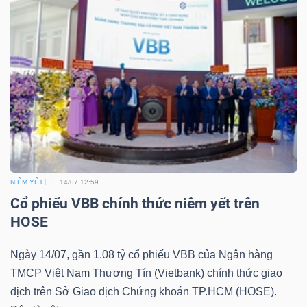
Dữ
liệu
tài
chính
NIÊM YẾT
14/07 12:59
Cổ phiếu VBB chính thức niêm yết trên
HOSE
Ngày 14/07, gần 1.08 tỷ cổ phiếu VBB của Ngân hàng
TMCP Việt Nam Thương Tín (Vietbank) chính thức giao
dịch trên Sở Giao dịch Chứng khoán TP.HCM (HOSE).