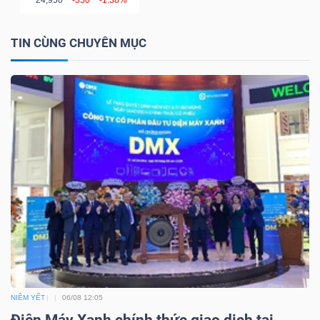
TIN CÙNG CHUYÊN MỤC
NGÀNH
DOANH
NGHIỆP
CỔ
PHIẾU
PHÁI
NIÊM YẾT
06/08 12:05
SINH