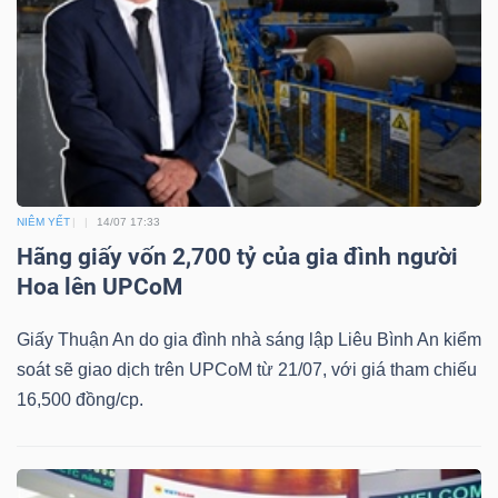
Công
cụ
đầu
NIÊM YẾT
14/07 17:33
tư
Hãng giấy vốn 2,700 tỷ của gia đình người
Hoa lên UPCoM
Giấy Thuận An do gia đình nhà sáng lập Liêu Bình An kiểm
Truyền
soát sẽ giao dịch trên UPCoM từ 21/07, với giá tham chiếu
thông
16,500 đồng/cp.
tài
chính