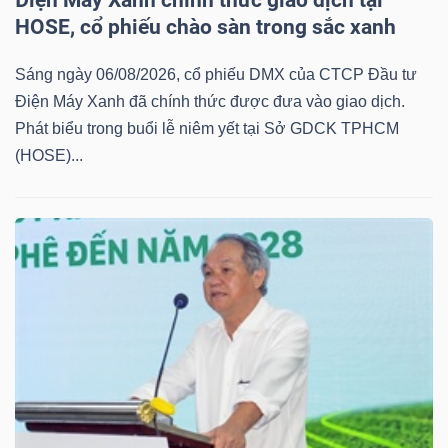
Điện Máy Xanh chính thức giao dịch tại
HOSE, cổ phiếu chào sàn trong sắc xanh
Sáng ngày 06/08/2026, cổ phiếu DMX của CTCP Đầu tư
TRÁI
Điện Máy Xanh đã chính thức được đưa vào giao dịch.
PHIẾU
Phát biểu trong buổi lễ niêm yết tại Sở GDCK TPHCM
(HOSE)...
CÔNG
CỤ
ĐẦU
TƯ
TRUY
XUẤT
DỮ