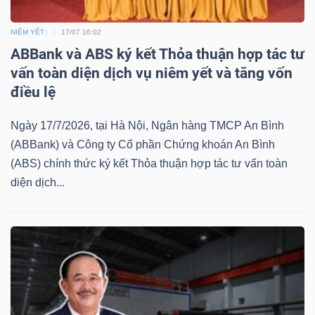
ngữ
(-)
NIÊM YẾT
17/07 16:02
ABBank và ABS ký kết Thỏa thuận hợp tác tư
Dịch
vấn toàn diện dịch vụ niêm yết và tăng vốn
vụ
điều lệ
(-)
Ngày 17/7/2026, tại Hà Nội, Ngân hàng TMCP An Bình
(ABBank) và Công ty Cổ phần Chứng khoán An Bình
Đào
(ABS) chính thức ký kết Thỏa thuận hợp tác tư vấn toàn
diện dịch...
tạo
Sách
tài
chính