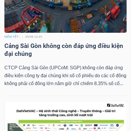
NGUYÊN
VẬT
LIỆU
NIÊM YẾT
05/08 12:45
Cảng Sài Gòn không còn đáp ứng điều kiện
đại chúng
CÔNG
NGHIỆP
CTCP Cảng Sài Gòn (UPCoM: SGP) không còn đáp ứng
điều kiện công ty đại chúng khi số cổ phiếu do các cổ đông
không phải cổ đông lớn nắm giữ chỉ chiếm 8.35% số cổ...
TIÊU
DÙNG
KHÔNG
THIẾT