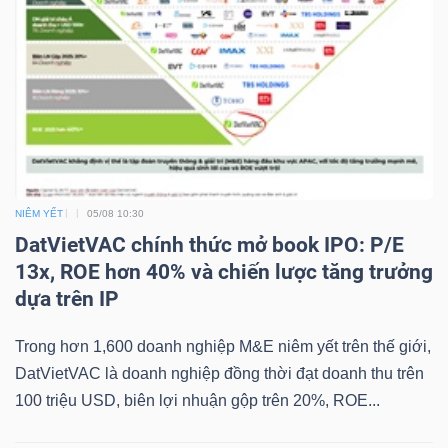
YẾU
TIÊU
DÙNG
THIẾT
YẾU
NIÊM YẾT
05/08 10:30
DatVietVAC chính thức mở book IPO: P/E
13x, ROE hơn 40% và chiến lược tăng trưởng
dựa trên IP
CHĂM
Trong hơn 1,600 doanh nghiệp M&E niêm yết trên thế giới,
SÓC
DatVietVAC là doanh nghiệp đồng thời đạt doanh thu trên
SỨC
100 triệu USD, biên lợi nhuận gộp trên 20%, ROE...
KHỎE