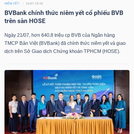
NIÊM YẾT
21/07 15:10
Bài
BVBank chính thức niêm yết cổ phiếu BVB
viết
trên sàn HOSE
của
Ngày 21/07, hơn 640.8 triệu cp BVB của Ngân hàng
tác
TMCP Bản Việt (BVBank) đã chính thức niêm yết và giao
giả
dịch trên Sở Giao dịch Chứng khoán TPHCM (HOSE).
(-)
Báo
cáo
phân
tích
(-)
Thuật