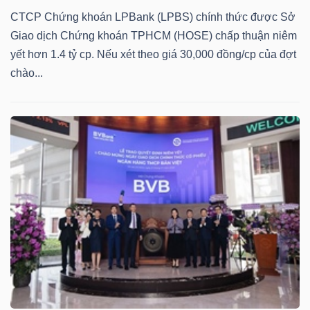
Mã
CTCP Chứng khoán LPBank (LPBS) chính thức được Sở
chứng
Giao dịch Chứng khoán TPHCM (HOSE) chấp thuận niêm
khoán
yết hơn 1.4 tỷ cp. Nếu xét theo giá 30,000 đồng/cp của đợt
(-)
chào...
Tất cả
Cổ phiếu
Chỉ số
Chứng chỉ quỹ
Chứng 
Lãnh
đạo
(-)
Tất cả
Người nội bộ
Người liên quan
Cổ đông lớn
Tin
tức
(-)