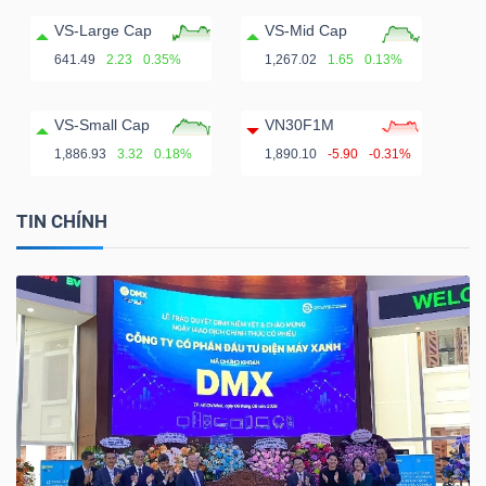
VS-Large Cap
VS-Mid Cap
641.49
2.23
0.35%
1,267.02
1.65
0.13%
VS-Small Cap
VN30F1M
1,886.93
3.32
0.18%
1,890.10
-5.90
-0.31%
TIN CHÍNH