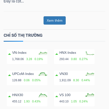
Đây là cột...
Xem thêm
CHỈ SỐ THỊ TRƯỜNG
VN-Index
HNX-Index
1,768.06
3.28
0.19%
293.44
0.80
0.27%
UPCoM-Index
VN30
126.88
0.06
0.05%
1,911.09
8.30
0.44%
HNX30
VS 100
455.12
1.93
0.43%
443.10
1.05
0.24%