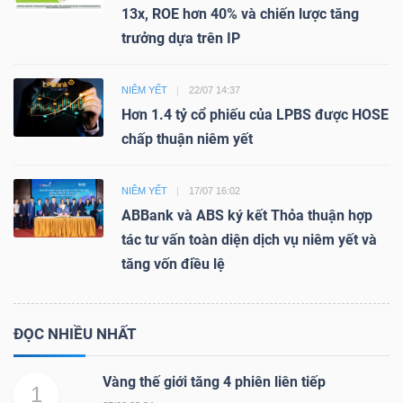
13x, ROE hơn 40% và chiến lược tăng
trưởng dựa trên IP
NIÊM YẾT
22/07 14:37
Hơn 1.4 tỷ cổ phiếu của LPBS được HOSE
chấp thuận niêm yết
NIÊM YẾT
17/07 16:02
ABBank và ABS ký kết Thỏa thuận hợp
tác tư vấn toàn diện dịch vụ niêm yết và
tăng vốn điều lệ
ĐỌC NHIỀU NHẤT
Vàng thế giới tăng 4 phiên liên tiếp
1