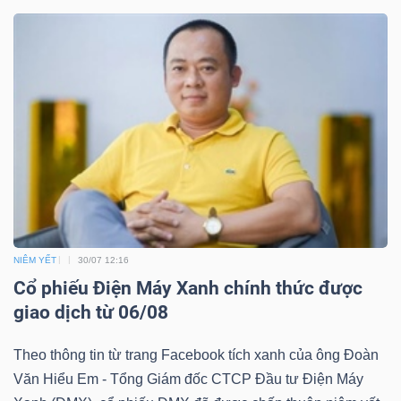
TÀI
CHÍNH
CÔNG
NGHỆ
NIÊM YẾT
30/07 12:16
THÔNG
Cổ phiếu Điện Máy Xanh chính thức được
TIN
giao dịch từ 06/08
Theo thông tin từ trang Facebook tích xanh của ông Đoàn
Văn Hiểu Em - Tổng Giám đốc CTCP Đầu tư Điện Máy