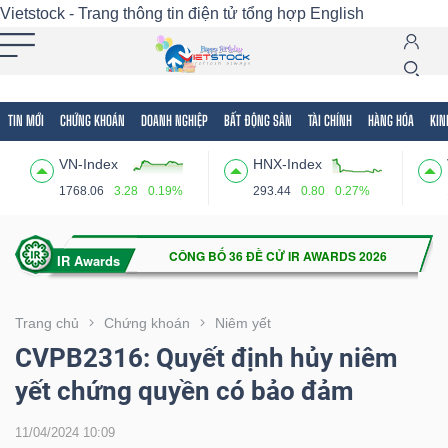
Vietstock - Trang thông tin điện tử tổng hợp
English
TIN MỚI
CHỨNG KHOÁN
DOANH NGHIỆP
BẤT ĐỘNG SẢN
TÀI CHÍNH
HÀNG HÓA
KIN
Tất cả
Tính năng
Ngành
Mã chứng khoán
Lãnh
VN-Index
HNX-Index
Tính
1768.06
3.28
0.19%
293.44
0.80
0.27%
năng
(-)
VIETSTOCK
Trang chủ
Chứng khoán
Niêm yết
CVPB2316: Quyết định hủy niêm
yết chứng quyền có bảo đảm
CHỨNG
KHOÁN
11/04/2024 10:09