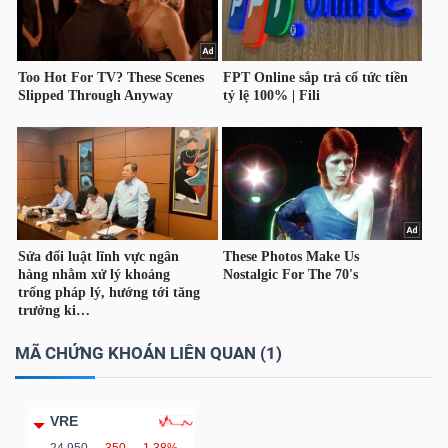
TÀI
CHÍNH
CÁ
NHÂN
PHÂN
TÍCH
VIETSTOCKFINANCE
MÃ CHỨNG KHOÁN LIÊN QUAN (1)
VĨ
VRE
MÔ
24,950
-350
-1.38%