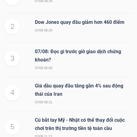
07/08 08:34
Dow Jones quay đầu giảm hơn 460 điểm
2
07/08 08:26
07/08: Đọc gì trước giờ giao dịch chứng
3
khoán?
07/08 06:00
Giá dầu quay đầu tăng gần 4% sau động
4
thái của Iran
07/08 08:31
Cú bắt tay Mỹ - Nhật có thể thay đổi cuộc
5
chơi trên thị trường tiền tệ toàn cầu
07/08 11:13