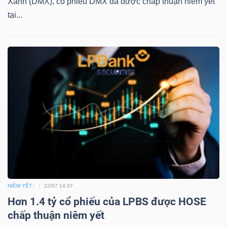
Xanh (DMX), cổ phiếu DMX đã được chấp thuận niêm yết
DỊCH
tại...
VỤ
TRUYỀN
THÔNG
TIỆN
ÍCH
BẤT
NIÊM YẾT
22/07 14:37
ĐỘNG
Hơn 1.4 tỷ cổ phiếu của LPBS được HOSE
SẢN
chấp thuận niêm yết