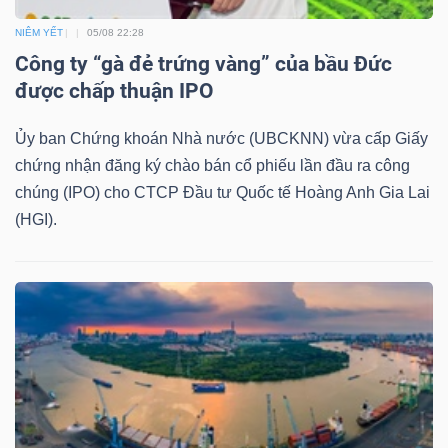
LIỆU
NIÊM YẾT
05/08 22:28
Công ty “gà đẻ trứng vàng” của bầu Đức
Ngành
được chấp thuận IPO
(-)
Ủy ban Chứng khoán Nhà nước (UBCKNN) vừa cấp Giấy
VS-
chứng nhận đăng ký chào bán cổ phiếu lần đầu ra công
SECTOR
chúng (IPO) cho CTCP Đầu tư Quốc tế Hoàng Anh Gia Lai
(HGI).
NĂNG
LƯỢNG