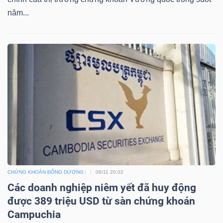
năm...
Bài
viết
của
tác
giả
(-)
Báo
cáo
phân
tích
CHỨNG KHOÁN ĐÔNG DƯƠNG
06/11 20:02
(-)
Các doanh nghiệp niêm yết đã huy động
được 389 triệu USD từ sàn chứng khoán
Thuật
Campuchia