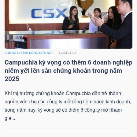
DỊCH
VỤ
TRUYỀN
THÔNG
CHỨNG KHOÁN ĐÔNG DƯƠNG
12/03 21:02
Campuchia kỳ vọng có thêm 6 doanh nghiệp
TIỆN
niêm yết lên sàn chứng khoán trong năm
ÍCH
2025
Khi thị trường chứng khoán Campuchia dần trở thành
nguồn vốn cho các công ty mở rộng tiềm năng kinh doanh,
trong năm nay, kỳ vọng sẽ có thêm 6 công ty mới tham
BẤT
gia...
ĐỘNG
SẢN