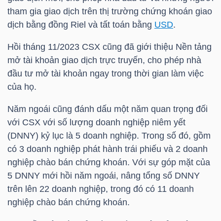
HÀNG
tham gia giao dịch trên thị trường chứng khoán giao
HÓA
dịch bằng đồng Riel và tất toán bằng
USD
.
Hồi tháng 11/2023 CSX cũng đã giới thiệu Nền tảng
mở tài khoản giao dịch trực truyến, cho phép nhà
KINH
đầu tư mở tài khoản ngay trong thời gian làm việc
TẾ
của họ.
Năm ngoái cũng đánh dấu một năm quan trọng đối
với CSX với số lượng doanh nghiệp niêm yết
THẾ
(DNNY) kỷ lục là 5 doanh nghiệp. Trong số đó, gồm
GIỚI
có 3 doanh nghiệp phát hành trái phiếu và 2 doanh
nghiệp chào bán chứng khoán. Với sự góp mặt của
5 DNNY mới hồi năm ngoái, nâng tổng số DNNY
ĐÔNG
trên lên 22 doanh nghiệp, trong đó có 11 doanh
DƯƠNG
nghiệp chào bán chứng khoán.