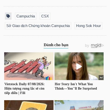
LIỆU
Campuchia
CSX
Ngành
(-)
Sở Giao dịch Chứng khoán Campuchia
Hong Sok Hour
VS-
SECTOR
NĂNG
LƯỢNG