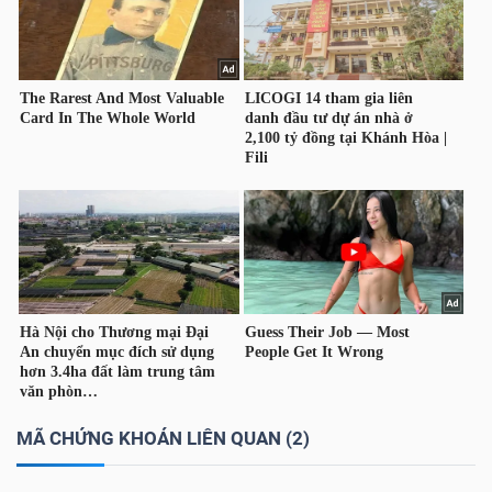
NGUYÊN
VẬT
LIỆU
CÔNG
NGHIỆP
TIÊU
DÙNG
MÃ CHỨNG KHOÁN LIÊN QUAN (2)
KHÔNG
THIẾT