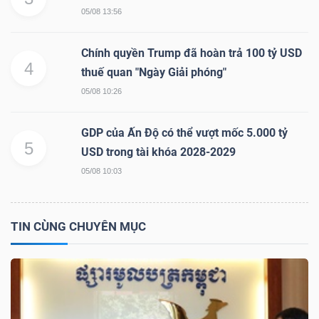
05/08 13:56
Chính quyền Trump đã hoàn trả 100 tỷ USD
4
TÀI
thuế quan "Ngày Giải phóng"
CHÍNH
05/08 10:26
GDP của Ấn Độ có thể vượt mốc 5.000 tỷ
5
USD trong tài khóa 2028-2029
05/08 10:03
CÔNG
NGHỆ
THÔNG
TIN CÙNG CHUYÊN MỤC
TIN