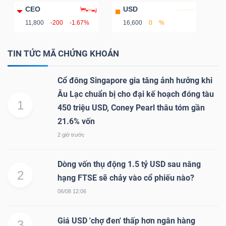
YẾU
CEO
USD
11,800
-200
-1.67%
16,600
0
%
TIN TỨC MÃ CHỨNG KHOÁN
TIÊU
Cổ đông Singapore gia tăng ảnh hưởng khi
DÙNG
Âu Lạc chuẩn bị cho đại kế hoạch đóng tàu
THIẾT
1
450 triệu USD, Coney Pearl thâu tóm gần
YẾU
21.6% vốn
2 giờ trước
Dòng vốn thụ động 1.5 tỷ USD sau nâng
CHĂM
2
hạng FTSE sẽ chảy vào cổ phiếu nào?
SÓC
06/08 12:06
SỨC
KHỎE
Giá USD 'chợ đen' thấp hơn ngân hàng
3