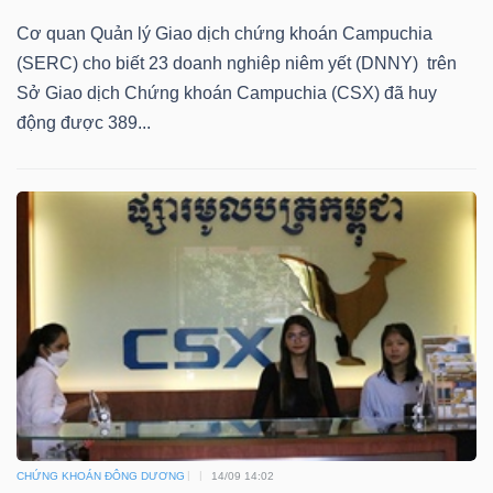
ngữ
(-)
Cơ quan Quản lý Giao dịch chứng khoán Campuchia
(SERC) cho biết 23 doanh nghiêp niêm yết (DNNY) trên
Sở Giao dịch Chứng khoán Campuchia (CSX) đã huy
Dịch
động được 389...
vụ
(-)
Đào
tạo
Sách
tài
CHỨNG KHOÁN ĐÔNG DƯƠNG
14/09 14:02
chính