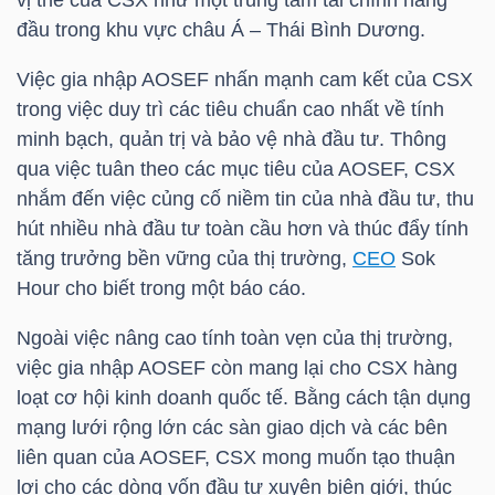
vị thế của CSX như một trung tâm tài chính hàng
đầu trong khu vực châu Á – Thái Bình Dương.
Việc gia nhập AOSEF nhấn mạnh cam kết của CSX
NGÀNH
trong việc duy trì các tiêu chuẩn cao nhất về tính
minh bạch, quản trị và bảo vệ nhà đầu tư. Thông
qua việc tuân theo các mục tiêu của AOSEF, CSX
DOANH
nhắm đến việc củng cố niềm tin của nhà đầu tư, thu
NGHIỆP
hút nhiều nhà đầu tư toàn cầu hơn và thúc đẩy tính
tăng trưởng bền vững của thị trường,
CEO
Sok
Hour cho biết trong một báo cáo.
CỔ
Ngoài việc nâng cao tính toàn vẹn của thị trường,
PHIẾU
việc gia nhập AOSEF còn mang lại cho CSX hàng
loạt cơ hội kinh doanh quốc tế. Bằng cách tận dụng
mạng lưới rộng lớn các sàn giao dịch và các bên
PHÁI
liên quan của AOSEF, CSX mong muốn tạo thuận
SINH
lợi cho các dòng vốn đầu tư xuyên biên giới, thúc