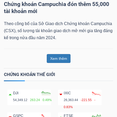
Chứng khoán Campuchia đón thêm 55,000
tài khoản mới
Theo công bố của Sở Giao dịch Chứng khoán Campuchia
(CSX), số lượng tài khoản giao dịch mở mới gia tăng đáng
Công
kể trong nửa đầu năm 2024.
cụ
đầu
tư
Xem thêm
CHỨNG KHOÁN THẾ GIỚI
Truyền
DJI
IXIC
thông
54,349.12
263.24
0.49%
26,363.44
-221.55
-
tài
0.83%
chính
GSPC
FTSE