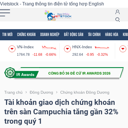
Vietstock - Trang thông tin điện tử tổng hợp
English
TIN MỚI
CHỨNG KHOÁN
DOANH NGHIỆP
BẤT ĐỘNG SẢN
TÀI CHÍNH
HÀNG HÓA
KIN
Tất cả
Tính năng
Ngành
Mã chứng khoán
Lãnh
VN-Index
HNX-Index
Tính
1764.78
-11.68
-0.66%
292.64
-0.95
-0.32%
năng
(-)
VIETSTOCK
Trang chủ
Đông Dương
Chứng khoán Đông Dương
Tài khoản giao dịch chứng khoán
trên sàn Campuchia tăng gần 32%
CHỨNG
trong quý 1
KHOÁN