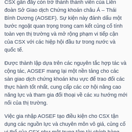
CSX gần đây còn trở thành thành viên của Liên
đoàn Sở Giao dịch Chứng khoán châu Á – Thái
TÀI
Bình Dương (AOSEF). Sự kiện này đánh dấu một
CHÍNH
bước ngoặt quan trọng trong cam kết củng cố tính
CÁ
toàn vẹn thị trường và mở rộng phạm vi tiếp cận
NHÂN
của CSX với các hiệp hội đầu tư trong nước và
quốc tế.
Được thành lập dựa trên các nguyên tắc hợp tác và
PHÂN
cộng tác, AOSEF mang lại một nền tảng cho các
TÍCH
sàn giao dịch chứng khoán khu vực để trao đổi các
VIETSTOCKFINANCE
thực hành tốt nhất, cung cấp các cơ hội nâng cao
năng lực và tham gia đối thoại về các xu hướng mới
nổi của thị trường.
Việc gia nhập AOSEF tạo điều kiện cho CSX tận
VĨ
dụng các nguồn lực và chuyên môn vô giá, củng cố
MÔ