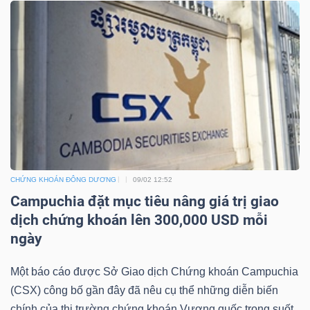
Mã
chứng
khoán
(-)
Tất cả
Cổ phiếu
Chỉ số
Chứng chỉ quỹ
Chứng 
Lãnh
đạo
(-)
CHỨNG KHOÁN ĐÔNG DƯƠNG
09/02 12:52
Campuchia đặt mục tiêu nâng giá trị giao
Tất cả
Người nội bộ
Người liên quan
Cổ đông lớn
dịch chứng khoán lên 300,000 USD mỗi
ngày
Tin
tức
Một báo cáo được Sở Giao dịch Chứng khoán Campuchia
(-)
(CSX) công bố gần đây đã nêu cụ thể những diễn biến
chính của thị trường chứng khoán Vương quốc trong suốt