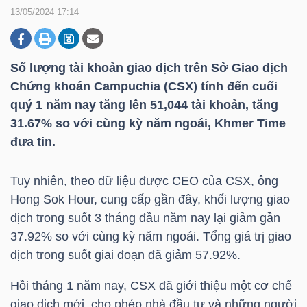
13/05/2024 17:14
DOANH
NGHIỆP
Số lượng tài khoản giao dịch trên Sở Giao dịch
Chứng khoán Campuchia (CSX) tính đến cuối
quý 1 năm nay tăng lên 51,044 tài khoản, tăng
31.67% so với cùng kỳ năm ngoái, Khmer Time
BẤT
đưa tin.
ĐỘNG
SẢN
Tuy nhiên, theo dữ liệu được
CEO của
CSX, ông
Hong Sok Hour, cung cấp gần đây, khối lượng giao
dịch trong suốt 3 tháng đầu năm nay lại giảm gần
TÀI
37.92% so với cùng kỳ năm ngoái. Tổng giá trị giao
CHÍNH
dịch trong suốt giai đoạn đã giảm 57.92%.
Hồi tháng 1 năm nay, CSX đã giới thiệu một cơ chế
giao dịch mới, cho phép nhà đầu tư và những người