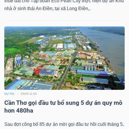
thuê đất cho Tập đoàn Eco Pearl City thực hiện dự án Khu
nhà ở sinh thái An Điền, tại xã Long Điền,.
DỰ ÁN
05/08 11:54
Cần Thơ gọi đầu tư bổ sung 5 dự án quy mô
hơn 480ha
Sau đợt công bố 85 dự án mời gọi đầu tư hồi cuối tháng 5,