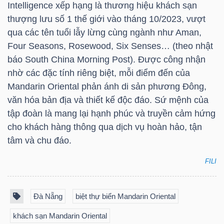
DỊCH
Intelligence xếp hạng là thương hiệu khách sạn
VỤ
thượng lưu số 1 thế giới vào tháng 10/2023, vượt
TRUYỀN
qua các tên tuổi lẫy lừng cùng ngành như Aman,
THÔNG
Four Seasons, Rosewood, Six Senses… (theo nhật
báo South China Morning Post). Được công nhận
nhờ các đặc tính riêng biệt, mỗi điểm đến của
Mandarin Oriental phản ánh di sản phương Đông,
văn hóa bản địa và thiết kế độc đáo. Sứ mệnh của
TIỆN
tập đoàn là mang lại hạnh phúc và truyền cảm hứng
ÍCH
cho khách hàng thông qua dịch vụ hoàn hảo, tận
tâm và chu đáo.
FILI
BẤT
ĐỘNG
Đà Nẵng
biệt thự biển Mandarin Oriental
SẢN
khách sạn Mandarin Oriental