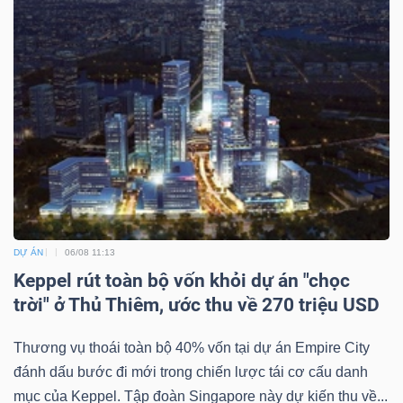
DỰ ÁN
06/08 11:13
Keppel rút toàn bộ vốn khỏi dự án "chọc
trời" ở Thủ Thiêm, ước thu về 270 triệu USD
Thương vụ thoái toàn bộ 40% vốn tại dự án Empire City
đánh dấu bước đi mới trong chiến lược tái cơ cấu danh
mục của Keppel. Tập đoàn Singapore này dự kiến thu về...