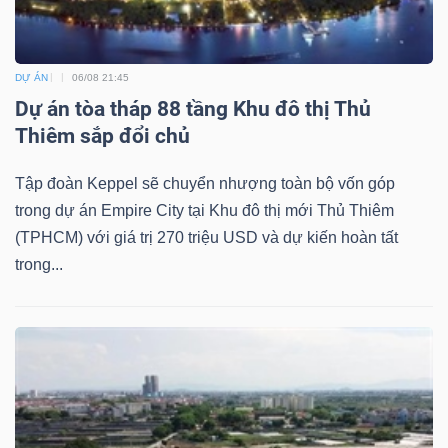
DỰ ÁN
06/08 21:45
Dự án tòa tháp 88 tầng Khu đô thị Thủ
Công
Thiêm sắp đổi chủ
cụ
đầu
Tập đoàn Keppel sẽ chuyển nhượng toàn bộ vốn góp
tư
trong dự án Empire City tại Khu đô thị mới Thủ Thiêm
(TPHCM) với giá trị 270 triệu USD và dự kiến hoàn tất
trong...
Truyền
thông
tài
chính