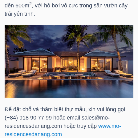
YẾU
2
đến 600m
, với hồ bơi vô cực trong sân vườn cây
trái yên tĩnh.
TIÊU
DÙNG
THIẾT
YẾU
CHĂM
Để đặt chỗ và thăm biệt thự mẫu, xin vui lòng gọi
SÓC
(+84) 918 90 77 99 hoặc email sales@mo-
SỨC
residencesdanang.com hoặc truy cập
www.mo-
KHỎE
residencesdanang.com