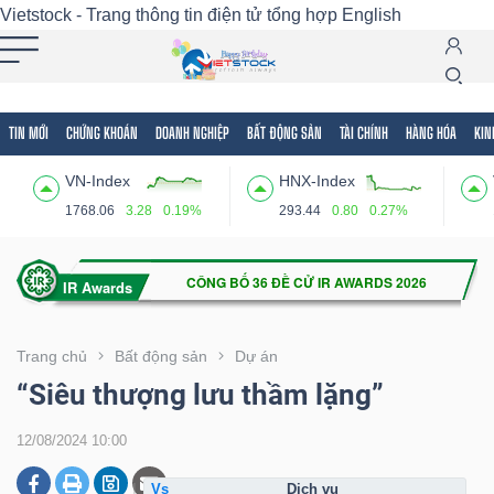
Vietstock - Trang thông tin điện tử tổng hợp
English
TIN MỚI
CHỨNG KHOÁN
DOANH NGHIỆP
BẤT ĐỘNG SẢN
TÀI CHÍNH
HÀNG HÓA
KIN
Tất cả
Tính năng
Ngành
Mã chứng khoán
Lãnh
VN-Index
HNX-Index
Tính
1768.06
3.28
0.19%
293.44
0.80
0.27%
năng
(-)
VIETSTOCK
Trang chủ
Bất động sản
Dự án
“Siêu thượng lưu thầm lặng”
CHỨNG
12/08/2024 10:00
KHOÁN
dịch vụ