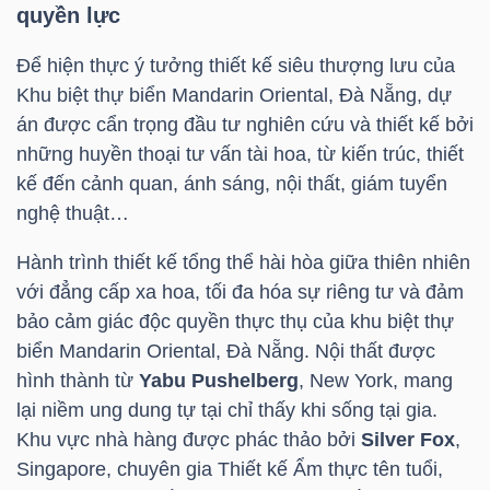
quyền lực
Để hiện thực ý tưởng thiết kế siêu thượng lưu của
TRÁI
Khu biệt thự biển Mandarin Oriental, Đà Nẵng, dự
PHIẾU
án được cẩn trọng đầu tư nghiên cứu và thiết kế bởi
những huyền thoại tư vấn tài hoa, từ kiến trúc, thiết
kế đến cảnh quan, ánh sáng, nội thất, giám tuyển
nghệ thuật…
CÔNG
CỤ
Hành trình thiết kế tổng thể hài hòa giữa thiên nhiên
ĐẦU
với đẳng cấp xa hoa, tối đa hóa sự riêng tư và đảm
TƯ
bảo cảm giác độc quyền thực thụ của khu biệt thự
biển Mandarin Oriental, Đà Nẵng. Nội thất được
hình thành từ
Yabu Pushelberg
, New York, mang
lại niềm ung dung tự tại chỉ thấy khi sống tại gia.
TRUY
Khu vực nhà hàng được phác thảo bởi
Silver Fox
,
XUẤT
Singapore, chuyên gia Thiết kế Ẩm thực tên tuổi,
DỮ