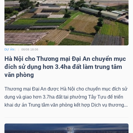
Dữ
liệu
tài
DỰ ÁN
06/08 18:06
chính
Hà Nội cho Thương mại Đại An chuyển mục
đích sử dụng hơn 3.4ha đất làm trung tâm
văn phòng
Thương mại Đại An được Hà Nội cho chuyển mục đích sử
dụng và giao hơn 3.7ha đất tại phường Tây Tựu để triển
khai dự án Trung tâm văn phòng kết hợp Dịch vụ thương...