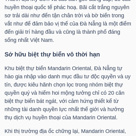
huyền thoại quốc tế phác hoạ. Bãi cắt trắng nguyên
TÀI
sơ trải dài như đến tận chân trời và bờ biển trong
CHÍNH
vắt như để đảm bảo vị thế của Đà Nẵng là một điểm
CÁ
đến giải trí hàng đầu và cũng là thành phố đáng
sống nhất Việt Nam.
NHÂN
Sở hữu biệt thự biển vô thời hạn
Khu biệt thự biển Mandarin Oriental, Đà Nẵng tự
PHÂN
hào gia nhập vào danh mục đầu tư độc quyền và uy
TÍCH
tín, được kiêu hãnh chọn lọc trong nhóm biệt thự
VIETSTOCKFINANCE
quyền quý và hiếm hoi mộng tưởng chỉ có 20 căn
biệt thự biển bát ngát, với cảm hứng thiết kế từ
những tài danh quyền lực nhất thế giới và hưởng
thụ dịch vụ huyền thoại của Mandarin Oriental.
VĨ
MÔ
Khi thị trường địa ốc chững lại, Mandarin Oriental,