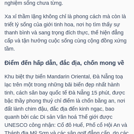
nghiệm sống chưa từng.
HÀNG
HÓA
Xa xỉ thầm lặng không chỉ là phong cách mà còn là
triết lý sống của giới tinh hoa, nơi họ tìm thấy sự
thanh bình và sang trọng đích thực, thể hiện đẳng
KINH
cấp và tận hưởng cuộc sống cùng cộng đồng xứng
TẾ
tầm.
Điểm đến hấp dẫn, đắc địa, chốn mong về
THẾ
Khu biệt thự biển Mandarin Oriental, Đà Nẵng toạ
GIỚI
lạc trên một trong những bãi biển đẹp nhất hành
tinh, cách sân bay quốc tế Đà Nẵng 15 phút, được
bậc thầy phong thuỷ chỉ điểm là chốn bằng an, nơi
đất lành chim đậu, đắc địa đến kinh ngạc, bao
ĐÔNG
quanh bởi các Di sản Văn hoá Thế giới được
DƯƠNG
UNESCO công nhận: Cố đô Huế, Phố cổ Hội An và
Thánh địa Mỹ Sơn và các sân golf đẳng cấp, do các