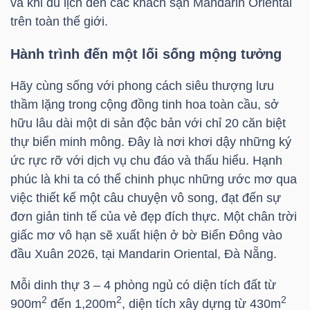
và khi du lịch đến các khách sạn Mandarin Oriental
NGUYÊN
trên toàn thế giới.
VẬT
LIỆU
Hành trình đến một lối sống mộng tưởng
Hãy cùng sống với phong cách siêu thượng lưu
thầm lặng trong cộng đồng tinh hoa toàn cầu, sở
hữu lâu dài một di sản độc bản với chỉ 20 căn biệt
CÔNG
thự biển minh mông. Đây là nơi khơi dậy những ký
NGHIỆP
ức rực rỡ với dịch vụ chu đáo và thấu hiểu. Hạnh
phúc là khi ta có thể chinh phục những ước mơ qua
việc thiết kế một câu chuyện vô song, đạt đến sự
đơn giản tinh tế của vẻ đẹp đích thực. Một chân trời
giấc mơ vô hạn sẽ xuất hiện ở bờ Biển Đông vào
TIÊU
đầu Xuân 2026, tại Mandarin Oriental, Đà Nẵng.
DÙNG
KHÔNG
Mỗi dinh thự 3 – 4 phòng ngủ có diện tích đất từ
THIẾT
2
2
2
900m
đến 1,200m
, diện tích xây dựng từ 430m