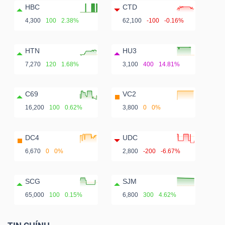
HBC
CTD
4,300
100
2.38%
62,100
-100
-0.16%
HTN
HU3
7,270
120
1.68%
3,100
400
14.81%
C69
VC2
16,200
100
0.62%
3,800
0
0%
DC4
UDC
6,670
0
0%
2,800
-200
-6.67%
SCG
SJM
65,000
100
0.15%
6,800
300
4.62%