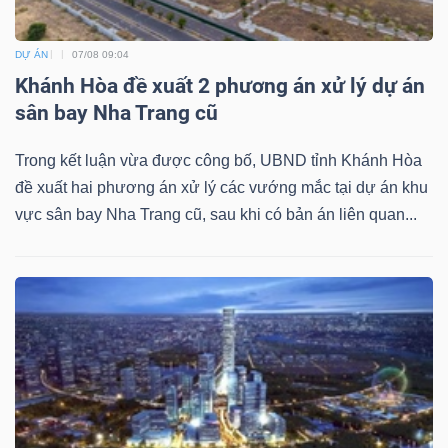
ngữ
(-)
DỰ ÁN
07/08 09:04
Khánh Hòa đề xuất 2 phương án xử lý dự án
Dịch
sân bay Nha Trang cũ
vụ
(-)
Trong kết luận vừa được công bố, UBND tỉnh Khánh Hòa
đề xuất hai phương án xử lý các vướng mắc tại dự án khu
vực sân bay Nha Trang cũ, sau khi có bản án liên quan...
Đào
tạo
Sách
tài
chính