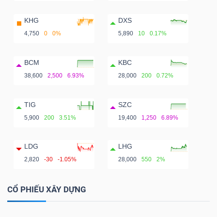
KHG
DXS
4,750
0
0%
5,890
10
0.17%
BCM
KBC
38,600
2,500
6.93%
28,000
200
0.72%
TIG
SZC
5,900
200
3.51%
19,400
1,250
6.89%
LDG
LHG
2,820
-30
-1.05%
28,000
550
2%
CỔ PHIẾU XÂY DỰNG