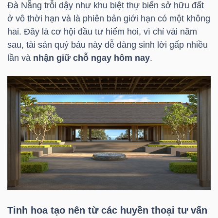
Đà Nẵng trỗi dậy như khu biệt thự biển sở hữu đất
ở vô thời hạn và là phiên bản giới hạn có một không
hai. Đây là cơ hội đầu tư hiếm hoi, vì chỉ vài năm
NGÀNH
sau, tài sản quý báu này dễ dàng sinh lời gấp nhiều
lần và
nhận giữ chỗ ngay hôm nay
.
DOANH
NGHIỆP
CỔ
PHIẾU
PHÁI
Tinh hoa tạo nên từ các huyền thoại tư vấn
SINH