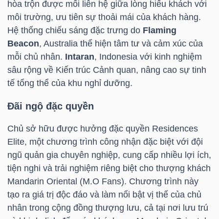
hòa trộn được mối liên hệ giữa lòng hiếu khách với
LIỆU
môi trường, ưu tiên sự thoải mái của khách hàng.
Hệ thống chiếu sáng đặc trưng do
Flaming
Ngành
Beacon
, Australia thể hiện tâm tư và cảm xúc của
(-)
mỗi chủ nhân.
Intaran
, Indonesia với kinh nghiệm
sâu rộng về Kiến trúc Cảnh quan, nâng cao sự tinh
VS-
tế tổng thể của khu nghỉ dưỡng.
SECTOR
Đãi ngộ đặc quyền
Chủ sở hữu được hưởng đặc quyền Residences
Elite, một chương trình công nhận đặc biệt với đội
NĂNG
ngũ quản gia chuyên nghiệp, cung cấp nhiều lợi ích,
LƯỢNG
tiện nghi và trải nghiệm riêng biệt cho thượng khách
Mandarin Oriental (M.O Fans). Chương trình này
tạo ra giá trị độc đáo và làm nổi bật vị thế của chủ
nhân trong cộng đồng thượng lưu, cả tại nơi lưu trú