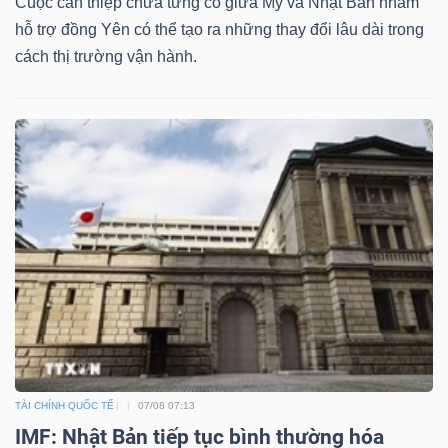
Cuộc can thiệp chưa từng có giữa Mỹ và Nhật Bản nhằm
NGUYÊN
hỗ trợ đồng Yên có thể tạo ra những thay đổi lâu dài trong
VẬT
cách thị trường vận hành.
LIỆU
CÔNG
NGHIỆP
TIÊU
DÙNG
KHÔNG
TÀI CHÍNH QUỐC TẾ
07/08 07:13
THIẾT
IMF: Nhật Bản tiếp tục bình thường hóa