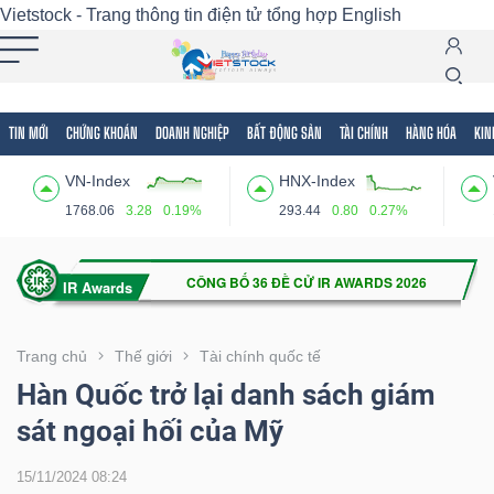
Vietstock - Trang thông tin điện tử tổng hợp
English
TIN MỚI
CHỨNG KHOÁN
DOANH NGHIỆP
BẤT ĐỘNG SẢN
TÀI CHÍNH
HÀNG HÓA
KIN
Tất cả
Tính năng
Ngành
Mã chứng khoán
Lãnh
VN-Index
HNX-Index
Tính
1768.06
3.28
0.19%
293.44
0.80
0.27%
năng
(-)
VIETSTOCK
Trang chủ
Thế giới
Tài chính quốc tế
Hàn Quốc trở lại danh sách giám
sát ngoại hối của Mỹ
CHỨNG
KHOÁN
15/11/2024 08:24