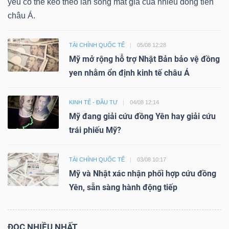
yếu có thể kéo theo làn sóng mất giá của nhiều đồng tiền
châu Á.
TÀI CHÍNH QUỐC TẾ
05/08 12:28
Mỹ mở rộng hỗ trợ Nhật Bản bảo vệ đồng
yen nhằm ổn định kinh tế châu Á
KINH TẾ - ĐẦU TƯ
04/08 12:14
Mỹ đang giải cứu đồng Yên hay giải cứu
trái phiếu Mỹ?
TÀI CHÍNH QUỐC TẾ
03/08 10:17
Mỹ và Nhật xác nhận phối hợp cứu đồng
Yên, sẵn sàng hành động tiếp
ĐỌC NHIỀU NHẤT