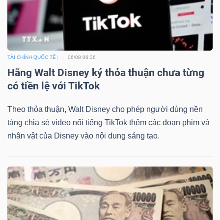
Mã
chứng
khoán
(-)
TÀI CHÍNH QUỐC TẾ
06/08 06:36
Hãng Walt Disney ký thỏa thuận chưa từng
Tất cả
Cổ phiếu
Chỉ số
Chứng chỉ quỹ
Chứng 
có tiền lệ với TikTok
Lãnh
Theo thỏa thuận, Walt Disney cho phép người dùng nền
đạo
tảng chia sẻ video nổi tiếng TikTok thêm các đoạn phim và
(-)
nhân vật của Disney vào nội dung sáng tạo.
Tất cả
Người nội bộ
Người liên quan
Cổ đông lớn
Tin
tức
(-)