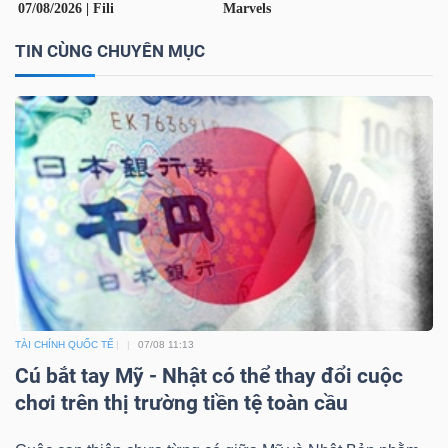
LIỆU
TIN CÙNG CHUYÊN MỤC
Ngành
(-)
VS-
SECTOR
NĂNG
LƯỢNG
TÀI CHÍNH QUỐC TẾ
07/08 11:13
Cú bắt tay Mỹ - Nhật có thể thay đổi cuộc
chơi trên thị trường tiền tệ toàn cầu