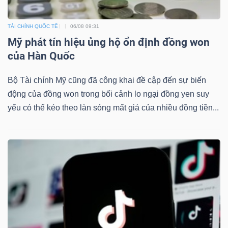
DỊCH
VỤ
TÀI CHÍNH QUỐC TẾ
06/08 09:31
TRUYỀN
Mỹ phát tín hiệu ủng hộ ổn định đồng won
THÔNG
của Hàn Quốc
Bộ Tài chính Mỹ cũng đã công khai đề cập đến sự biến
động của đồng won trong bối cảnh lo ngại đồng yen suy
TIỆN
yếu có thể kéo theo làn sóng mất giá của nhiều đồng tiền...
ÍCH
BẤT
ĐỘNG
SẢN