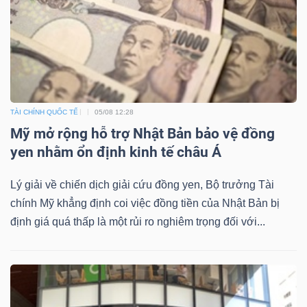
Bài
viết
của
tác
giả
TÀI CHÍNH QUỐC TẾ
05/08 12:28
(-)
Mỹ mở rộng hỗ trợ Nhật Bản bảo vệ đồng
yen nhằm ổn định kinh tế châu Á
Báo
Lý giải về chiến dịch giải cứu đồng yen, Bộ trưởng Tài
cáo
chính Mỹ khẳng định coi việc đồng tiền của Nhật Bản bị
phân
định giá quá thấp là một rủi ro nghiêm trọng đối với...
tích
(-)
Thuật