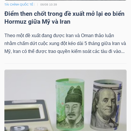
TÀI CHÍNH QUỐC TẾ
06/08 10:39
Điểm then chốt trong đề xuất mở lại eo biển
Hormuz giữa Mỹ và Iran
TÀI
Theo một đề xuất đang được Iran và Oman thảo luận
CHÍNH
nhằm chấm dứt cuộc xung đột kéo dài 5 tháng giữa Iran và
Mỹ, Iran có thể được trao quyền kiểm soát các tàu đi vào...
CÔNG
NGHỆ
THÔNG
TIN