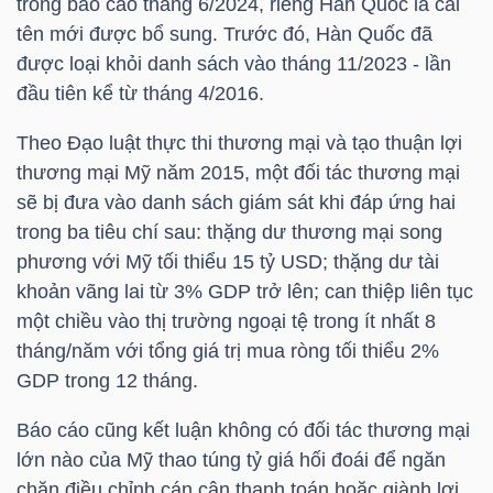
trong báo cáo tháng 6/2024, riêng Hàn Quốc là cái
tên mới được bổ sung. Trước đó, Hàn Quốc đã
TÀI
được loại khỏi danh sách vào tháng 11/2023 - lần
CHÍNH
đầu tiên kể từ tháng 4/2016.
CÁ
Theo Đạo luật thực thi thương mại và tạo thuận lợi
NHÂN
thương mại Mỹ năm 2015, một đối tác thương mại
sẽ bị đưa vào danh sách giám sát khi đáp ứng hai
trong ba tiêu chí sau: thặng dư thương mại song
PHÂN
phương với Mỹ tối thiểu 15
tỷ USD
; thặng dư tài
TÍCH
khoản vãng lai từ 3% GDP trở lên; can thiệp liên tục
VIETSTOCKFINANCE
một chiều vào thị trường ngoại tệ trong ít nhất 8
tháng/năm với tổng giá trị mua ròng tối thiểu 2%
GDP trong 12 tháng.
Báo cáo cũng kết luận không có đối tác thương mại
VĨ
lớn nào của Mỹ thao túng tỷ giá hối đoái để ngăn
MÔ
chặn điều chỉnh cán cân thanh toán hoặc giành lợi