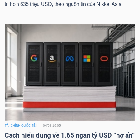
trị hơn 635 triệu USD, theo nguồn tin của Nikkei Asia.
Công
cụ
đầu
tư
Truyền
thông
tài
TÀI CHÍNH QUỐC TẾ
04/08 19:05
chính
Cách hiểu đúng về 1.65 ngàn tỷ USD “nợ ẩn”