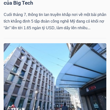
của Big Tech
Cuối tháng 7, thông tin lan truyền khắp nơi về một bài phân
tích khẳng định 5 tập đoàn công nghệ Mỹ đang có khối nợ
Dữ
“ẩn” lên tới 1.65 ngàn tỷ USD, làm dấy lên nhiều...
liệu
tài
chính