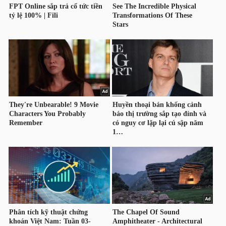
TRÁI
PHIẾU
CÔNG
CỤ
ĐẦU
TƯ
TRUY
XUẤT
DỮ