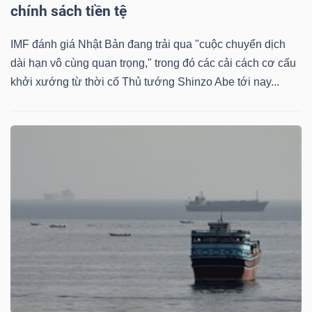
YẾU
chính sách tiền tệ
IMF đánh giá Nhật Bản đang trải qua "cuộc chuyển dịch
dài hạn vô cùng quan trọng," trong đó các cải cách cơ cấu
khởi xướng từ thời cố Thủ tướng Shinzo Abe tới nay...
TIÊU
DÙNG
THIẾT
YẾU
CHĂM
SÓC
SỨC
KHỎE