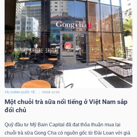
ngữ
(-)
Dịch
vụ
(-)
Đào
tạo
TÀI CHÍNH QUỐC TẾ
05/08 12:05
Một chuỗi trà sữa nổi tiếng ở Việt Nam sắp
đổi chủ
Sách
Quỹ đầu tư Mỹ Bain Capital đã đạt thỏa thuận mua lại
tài
chuỗi trà sữa Gong Cha có nguồn gốc từ Đài Loan với giá
chính