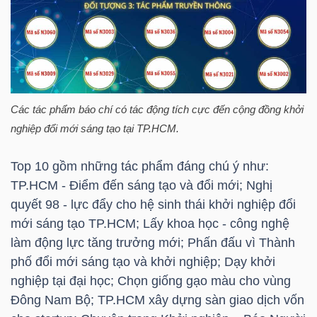
YẾU
TIÊU
Các tác phẩm báo chí có tác động tích cực đến cộng đồng khởi
DÙNG
nghiệp đổi mới sáng tạo tại
TP.HCM
.
THIẾT
YẾU
Top 10 gồm những tác phẩm đáng chú ý như:
TP.HCM
- Điểm đến sáng tạo và đổi mới; Nghị
quyết 98 - lực đẩy cho hệ sinh thái khởi nghiệp đổi
mới sáng tạo
TP.HCM
; Lấy khoa học - công nghệ
CHĂM
làm động lực tăng trưởng mới; Phấn đấu vì Thành
SÓC
phố đổi mới sáng tạo và khởi nghiệp; Dạy khởi
SỨC
nghiệp tại đại học; Chọn giống gạo màu cho vùng
KHỎE
Đông Nam Bộ;
TP.HCM
xây dựng sàn giao dịch vốn