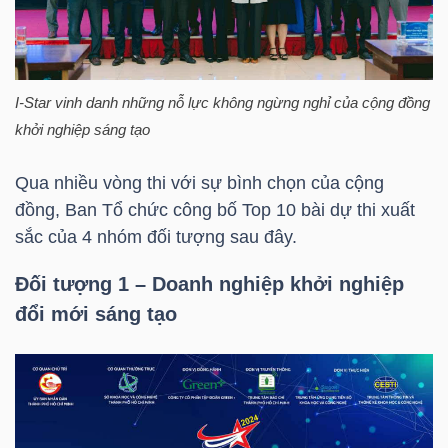
TÀI
CHÍNH
CÁ
I-Star vinh danh những nỗ lực không ngừng nghỉ của cộng đồng
khởi nghiệp sáng tạo
NHÂN
Qua nhiều vòng thi với sự bình chọn của cộng
đồng, Ban Tổ chức công bố Top 10 bài dự thi xuất
PHÂN
sắc của 4 nhóm đối tượng sau đây.
TÍCH
Đối tượng 1 – Doanh nghiệp khởi nghiệp
VIETSTOCKFINANCE
đổi mới sáng tạo
VĨ
MÔ