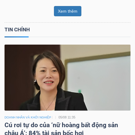
Xem thêm
TIN CHÍNH
05/08 11:35
DOANH NHÂN VÀ KHỞI NGHIỆP
Cú rơi tự do của ‘nữ hoàng bất động sản
châu Á’: 84% tài sản bốc hơi