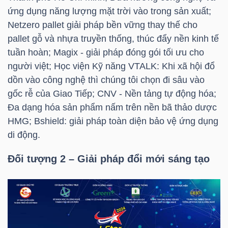
ứng dụng năng lượng mặt trời vào trong sản xuất;
Netzero pallet giải pháp bền vững thay thế cho
pallet gỗ và nhựa truyền thống, thúc đẩy nền kinh tế
TRÁI
tuần hoàn; Magix - giải pháp đóng gói tối ưu cho
PHIẾU
người việt; Học viện Kỹ năng VTALK: Khi xã hội đổ
dồn vào công nghệ thì chúng tôi chọn đi sâu vào
gốc rễ của Giao Tiếp; CNV - Nền tảng tự động hóa;
CÔNG
Đa dạng hóa sản phẩm nấm trên nền bã thảo dược
CỤ
HMG; Bshield: giải pháp toàn diện bảo vệ ứng dụng
ĐẦU
di động.
TƯ
Đối tượng 2 – Giải pháp đổi mới sáng tạo
TRUY
XUẤT
DỮ