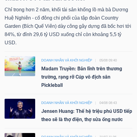
Chỉ trong hơn 2 năm, khối tài sản khổng lồ mà bà Dương
Huệ Nghiên - cổ đông chi phối của tập đoàn Country
Garden (Bích Quế Viên) dày công gây dựng đã bốc hơi tới
84%, từ đỉnh 29,6 tỷ USD xuống chỉ còn khoảng 5,5 tỷ
USD.
DOANH NHÂN VÀ KHỞI NGHIỆP
05/08 09:40
Madam Truyền: Bản lĩnh trên thương
trường, rạng rỡ Cúp vô địch sân
Pickleball
DOANH NHÂN VÀ KHỞI NGHIỆP
04/08 08:43
Jensen Huang: Thế hệ triệu phú USD tiếp
theo sẽ là thợ điện, thợ sửa ống nước
DOANH NHÂN VÀ KHỞI NGHIỆP
21/07 11:36