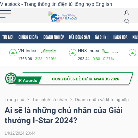
Vietstock - Trang thông tin điện tử tổng hợp
English
TIN MỚI
CHỨNG KHOÁN
DOANH NGHIỆP
BẤT ĐỘNG SẢN
TÀI CHÍNH
HÀNG HÓA
KIN
Tất cả
Tính năng
Ngành
Mã chứng khoán
Lãnh
VN-Index
HNX-Index
Tính
1768.06
3.28
0.19%
293.44
0.80
0.27%
năng
(-)
VIETSTOCK
Trang chủ
Tài chính cá nhân
Doanh nhân và khởi nghiệp
Ai sẽ là những chủ nhân của Giải
thưởng I-Star 2024?
CHỨNG
KHOÁN
14/12/2024 20:44