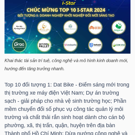
NGÀNH
DOANH
NGHIỆP
Khai thác tài sản trí tuệ, công nghệ và mô hình kinh doanh mới,
hướng đến tăng trưởng nhanh.
Top 10 đối tượng 1: Dat Bike - Điểm sáng mới trong
CỔ
thị trường xe máy điện Việt Nam; Dự án trường
PHIẾU
sạch - giải pháp cho nhà vệ sinh trường học; Phần
mềm chuyển đổi số phục vụ công tác quản lý môi
trường và chất thải rắn sinh hoạt dành cho cán bộ
PHÁI
phường, xã, thị trấn, quận, huyện trên địa bàn
SINH
Thành phố Hồ Chí Minh; Dừa nướng công nghệ và