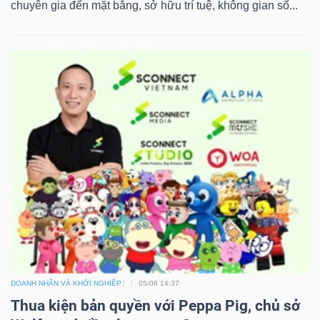
chuyên gia đến mặt bằng, sở hữu trí tuệ, không gian số...
Công
cụ
đầu
tư
Truyền
thông
tài
DOANH NHÂN VÀ KHỞI NGHIỆP
05/08 14:37
chính
Thua kiện bản quyền với Peppa Pig, chủ sở