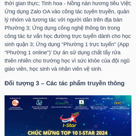
thời gian thực; Tinh hoa - Nồng nàn hương tiêu Việt;
NGUYÊN
Ứng dụng Zalo OA vào công tác tuyên truyền, quản
VẬT
lý nhóm và tương tác với người dân trên địa bàn
LIỆU
Phường 3; Ứng dụng công nghệ thông tin trong
công tác tư vấn học đường trực tuyến dành cho học
sinh quận 3; Ứng dụng “Phường 1 trực tuyến” (App
“Phường 1 online”)’ Dự án sử dụng chất tẩy rửa
CÔNG
thiên nhiên cho trường học vì sức khỏe của đội ngũ
NGHIỆP
giáo viên, học sinh và nhân viên vệ sinh.
Đối tượng 3 – Các tác phẩm truyền thông
TIÊU
DÙNG
KHÔNG
THIẾT