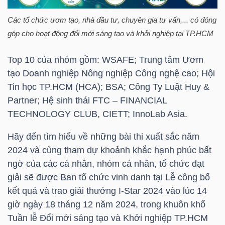
DỊCH
VỤ
Các tổ chức ươm tạo, nhà đầu tư, chuyên gia tư vấn,... có đóng
TRUYỀN
góp cho hoạt động đổi mới sáng tạo và khởi nghiệp tại
TP.HCM
THÔNG
Top 10 của nhóm gồm: WSAFE; Trung tâm Ươm
tạo Doanh nghiệp Nông nghiệp Công nghệ cao; Hội
Tin học
TP.HCM
(HCA); BSA; Công Ty Luật Huy &
Partner; Hệ sinh thái FTC – FINANCIAL
TIỆN
TECHNOLOGY CLUB, CIETT; InnoLab Asia.
ÍCH
Hãy đến tìm hiểu về những bài thi xuất sắc năm
2024 và cùng tham dự khoảnh khắc hạnh phúc bất
ngờ của các cá nhân, nhóm cá nhân, tổ chức đạt
giải sẽ được Ban tổ chức vinh danh tại Lễ công bố
BẤT
kết quả và trao giải thưởng I-Star 2024 vào lúc 14
ĐỘNG
giờ ngày 18 tháng 12 năm 2024, trong khuôn khổ
SẢN
Tuần lễ Đổi mới sáng tạo và Khởi nghiệp
TP.HCM