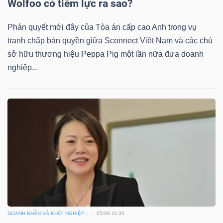
Wolfoo có tiềm lực ra sao?
Phán quyết mới đây của Tòa án cấp cao Anh trong vụ
tranh chấp bản quyền giữa Sconnect Việt Nam và các chủ
Dữ
sở hữu thương hiệu Peppa Pig một lần nữa đưa doanh
liệu
nghiệp...
tài
chính
DOANH NHÂN VÀ KHỞI NGHIỆP
05/08 11:35