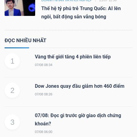
Thế hệ tỷ phú trẻ Trung Quốc: AI lên
ngôi, bất động sản vắng bóng
ĐỌC NHIỀU NHẤT
Vàng thế giới tăng 4 phiên liên tiếp
1
07/08 08:34
Dow Jones quay đầu giảm hơn 460 điểm
2
07/08 08:26
07/08: Đọc gì trước giờ giao dịch chứng
3
khoán?
07/08 06:00