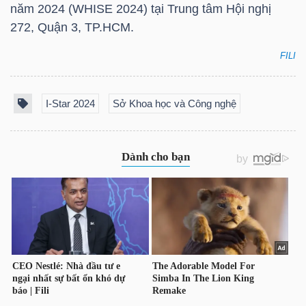
năm 2024 (WHISE 2024) tại Trung tâm Hội nghị
Mã
272, Quận 3,
TP.HCM
.
chứng
khoán
FILI
(-)
I-Star 2024
Sở Khoa học và Công nghệ
Tất cả
Cổ phiếu
Chỉ số
Chứng chỉ quỹ
Chứng 
Lãnh
đạo
(-)
Tất cả
Người nội bộ
Người liên quan
Cổ đông lớn
Tin
tức
(-)