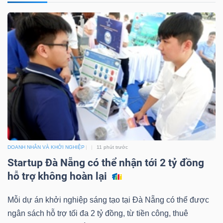
ngữ
(-)
Dịch
vụ
(-)
Đào
tạo
DOANH NHÂN VÀ KHỞI NGHIỆP
11 phút trước
Startup Đà Nẵng có thể nhận tới 2 tỷ đồng
hỗ trợ không hoàn lại
Sách
Mỗi dự án khởi nghiệp sáng tạo tại Đà Nẵng có thể được
tài
ngân sách hỗ trợ tối đa 2 tỷ đồng, từ tiền công, thuê
chính