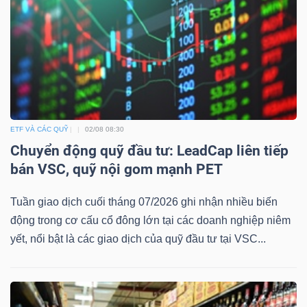
Dữ
liệu
tài
chính
ETF VÀ CÁC QUỸ
02/08 08:30
Chuyển động quỹ đầu tư: LeadCap liên tiếp
bán VSC, quỹ nội gom mạnh PET
Tuần giao dịch cuối tháng 07/2026 ghi nhận nhiều biến
động trong cơ cấu cổ đông lớn tại các doanh nghiệp niêm
yết, nổi bật là các giao dịch của quỹ đầu tư tại VSC...