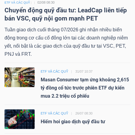
02/08 08:30
ETF VÀ CÁC QUỸ
Chuyển động quỹ đầu tư: LeadCap liên tiếp
bán VSC, quỹ nội gom mạnh PET
Tuần giao dịch cuối tháng 07/2026 ghi nhận nhiều biến
động trong cơ cấu cổ đông lớn tại các doanh nghiệp niêm
yết, nổi bật là các giao dịch của quỹ đầu tư tại VSC, PET,
PNJ và FRT.
ETF VÀ CÁC QUỸ
31/07 10:37
Masan Consumer tạm ứng khoảng 2,615
tỷ đồng cổ tức trước phiên ETF dự kiến
mua 2.2 triệu cổ phiếu
ETF VÀ CÁC QUỸ
26/07 08:30
Hiếm hoi giao dịch quỹ đầu tư