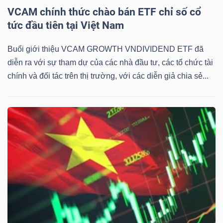
ngữ
VCAM chính thức chào bán ETF chỉ số cổ
(-)
tức đầu tiên tại Việt Nam
Dịch
Buổi giới thiệu VCAM GROWTH VNDIVIDEND ETF đã
vụ
diễn ra với sự tham dự của các nhà đầu tư, các tổ chức tài
(-)
chính và đối tác trên thị trường, với các diễn giả chia sẻ...
Đào
tạo
Sách
tài
chính