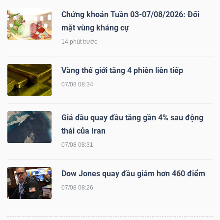
LIỆU
Chứng khoán Tuần 03-07/08/2026: Đối
mặt vùng kháng cự
Ngành
14 phút trước
(-)
Vàng thế giới tăng 4 phiên liên tiếp
VS-
SECTOR
07/08 08:34
Giá dầu quay đầu tăng gần 4% sau động
thái của Iran
07/08 08:31
NĂNG
LƯỢNG
Dow Jones quay đầu giảm hơn 460 điểm
07/08 08:26