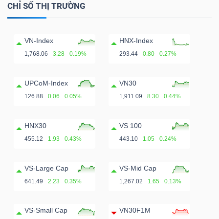
CHỈ SỐ THỊ TRƯỜNG
VN-Index
HNX-Index
1,768.06
3.28
0.19%
293.44
0.80
0.27%
UPCoM-Index
VN30
126.88
0.06
0.05%
1,911.09
8.30
0.44%
HNX30
VS 100
455.12
1.93
0.43%
443.10
1.05
0.24%
VS-Large Cap
VS-Mid Cap
641.49
2.23
0.35%
1,267.02
1.65
0.13%
VS-Small Cap
VN30F1M