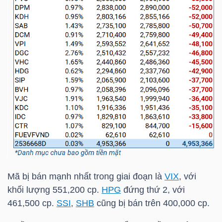
TÀI
CHÍNH
CÁ
NHÂN
PHÂN
TÍCH
VIETSTOCKFINANCE
Mã bị bán mạnh nhất trong giai đoạn là
VIX
, với
khối lượng 551,200 cp.
HPG
đứng thứ 2, với
VĨ
461,500 cp.
SSI
,
SHB
cũng bị bán trên 400,000 cp.
MÔ