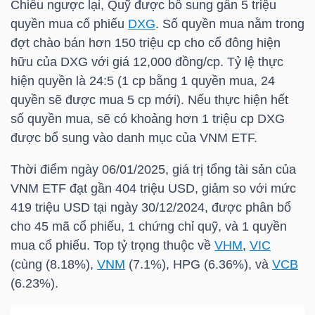
Chiều ngược lại, Quỹ được bổ sung gần 5 triệu
quyền mua cổ phiếu
DXG
. Số quyền mua nằm trong
đợt chào bán hơn 150 triệu cp cho cổ đông hiện
NGÀNH
hữu của
DXG
với giá 12,000 đồng/cp. Tỷ lệ thực
hiện quyền là 24:5 (1 cp bằng 1 quyền mua, 24
quyền sẽ được mua 5 cp mới). Nếu thực hiện hết
DOANH
số quyền mua, sẽ có khoảng hơn 1 triệu cp
DXG
NGHIỆP
được bổ sung vào danh mục của
VNM ETF
.
Thời điểm ngày 06/01/2025, giá trị tổng tài sản của
VNM ETF
đạt gần 404
triệu USD
, giảm so với mức
CỔ
419
triệu USD
tại ngày 30/12/2024, được phân bổ
PHIẾU
cho 45 mã cổ phiếu, 1 chứng chỉ quỹ, và 1 quyền
mua cổ phiếu. Top tỷ trọng thuộc về
VHM
,
VIC
(cùng (8.18%),
VNM
(7.1%),
HPG
(6.36%), và
VCB
(6.23%).
PHÁI
SINH