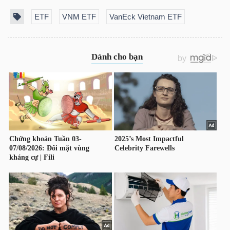
NGUYÊN
ETF
VNM ETF
VanEck Vietnam ETF
VẬT
LIỆU
CÔNG
NGHIỆP
TIÊU
DÙNG
KHÔNG
THIẾT