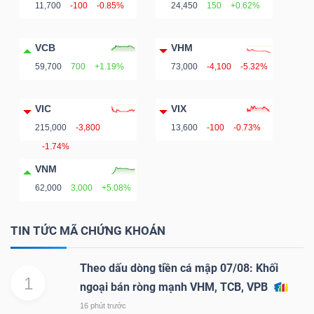
11,700
-100
-0.85%
24,450
150
+0.62%
VCB
VHM
TÀI
59,700
700
+1.19%
73,000
-4,100
-5.32%
CHÍNH
VIC
VIX
215,000
-3,800
13,600
-100
-0.73%
-1.74%
VNM
CÔNG
62,000
3,000
+5.08%
NGHỆ
THÔNG
TIN TỨC MÃ CHỨNG KHOÁN
TIN
Theo dấu dòng tiền cá mập 07/08: Khối
1
ngoại bán ròng mạnh VHM, TCB, VPB
16 phút trước