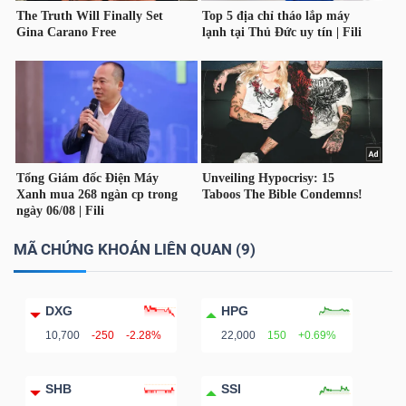
YẾU
TIÊU
DÙNG
THIẾT
YẾU
MÃ CHỨNG KHOÁN LIÊN QUAN (9)
CHĂM
DXG
HPG
SÓC
10,700
-250
-2.28%
22,000
150
+0.69%
SỨC
KHỎE
SHB
SSI