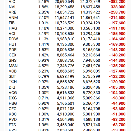
HÀNG
HÓA
KINH
TẾ
THẾ
GIỚI
ĐÔNG
DƯƠNG