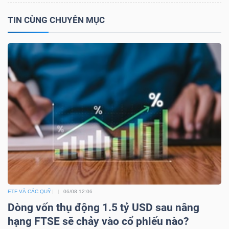
Mã
TIN CÙNG CHUYÊN MỤC
chứng
khoán
(-)
Tất cả
Cổ phiếu
Chỉ số
Chứng chỉ quỹ
Chứng 
Lãnh
đạo
(-)
Tất cả
Người nội bộ
Người liên quan
Cổ đông lớn
Tin
ETF VÀ CÁC QUỸ
06/08 12:06
tức
Dòng vốn thụ động 1.5 tỷ USD sau nâng
(-)
hạng FTSE sẽ chảy vào cổ phiếu nào?