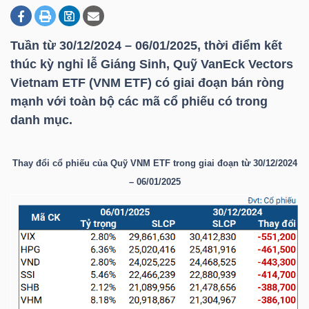
Tuần từ 30/12/2024 – 06/01/2025, thời điểm kết
DOANH
thúc kỳ nghỉ lễ Giáng Sinh, Quỹ VanEck Vectors
NGHIỆP
Vietnam ETF (
VNM ETF
) có giai đoạn bán ròng
mạnh với toàn bộ các mã cổ phiếu có trong
danh mục.
BẤT
ĐỘNG
Thay đổi cổ phiếu của Quỹ
VNM ETF
trong giai đoạn từ 30/12/2024
SẢN
– 06/01/2025
TÀI
CHÍNH