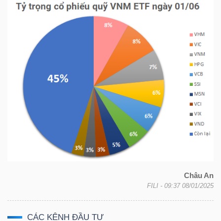
TRÁI
PHIẾU
CÔNG
CỤ
ĐẦU
TƯ
Châu An
FILI
- 09:37 08/01/2025
TRUY
XUẤT
DỮ
CÁC KÊNH ĐẦU TƯ