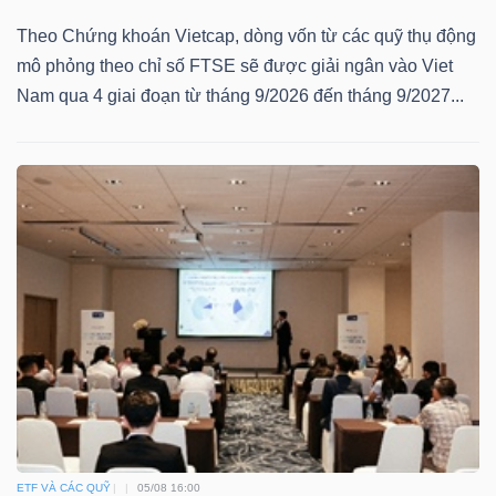
Theo Chứng khoán Vietcap, dòng vốn từ các quỹ thụ động
Bài
mô phỏng theo chỉ số FTSE sẽ được giải ngân vào Viet
viết
Nam qua 4 giai đoạn từ tháng 9/2026 đến tháng 9/2027...
của
tác
giả
(-)
Báo
cáo
phân
tích
(-)
Thuật
ETF VÀ CÁC QUỸ
05/08 16:00