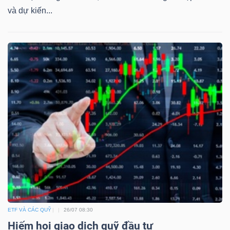
và dự kiến...
ETF VÀ CÁC QUỸ
26/07 08:30
Hiếm hoi giao dịch quỹ đầu tư