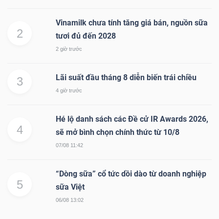
DỊCH
VỤ
Vinamilk chưa tính tăng giá bán, nguồn sữa
TRUYỀN
2
tươi đủ đến 2028
THÔNG
2 giờ trước
Lãi suất đầu tháng 8 diễn biến trái chiều
3
4 giờ trước
TIỆN
ÍCH
Hé lộ danh sách các Đề cử IR Awards 2026,
4
sẽ mở bình chọn chính thức từ 10/8
07/08 11:42
“Dòng sữa” cổ tức dồi dào từ doanh nghiệp
BẤT
5
sữa Việt
ĐỘNG
06/08 13:02
SẢN