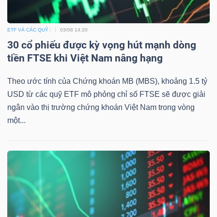
ETF VÀ CÁC QUỸ
03/08 14:20
30 cổ phiếu được kỳ vọng hút mạnh dòng
tiền FTSE khi Việt Nam nâng hạng
Công
cụ
Theo ước tính của Chứng khoán MB (MBS), khoảng 1.5 tỷ
đầu
USD từ các quỹ ETF mô phỏng chỉ số FTSE sẽ được giải
tư
ngân vào thị trường chứng khoán Việt Nam trong vòng
một...
Truyền
thông
tài
chính