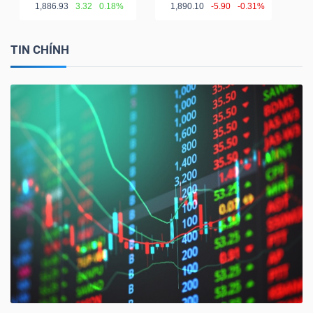
1,886.93
3.32
0.18%
1,890.10
-5.90
-0.31%
TIN CHÍNH