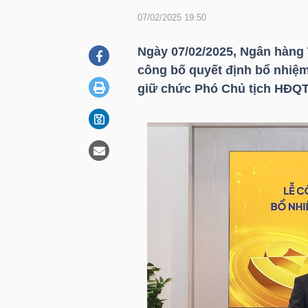
07/02/2025 19:50
DOANH
Ngày 07/02/2025, Ngân hàng
NGHIỆP
công bố quyết định bổ nhiệ
giữ chức Phó Chủ tịch HĐQ
BẤT
ĐỘNG
SẢN
TÀI
CHÍNH