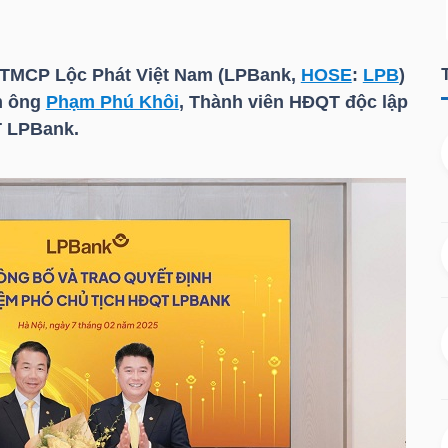
 TMCP Lộc Phát Việt Nam (LPBank,
HOSE
:
LPB
)
m ông
Phạm Phú Khôi
, Thành viên HĐQT độc lập
T LPBank.