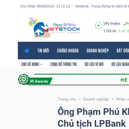
Chủ Nhật, 09/08/2026
13:10:15
Vietstock - Trang thông tin điện tử
VN-Index
1768.06
3.28
Tất cả
Tính năng
Ngành
Mã chứng khoán
Lãnh
TIN MỚI
CHỨNG KHOÁN
DOANH NGHIỆP
BẤT ĐỘ
Tính
năng
CHỦ ĐỀ NÓNG
CÔNG BỐ THÔNG TIN
DỮ LIỆU VĨ MÔ
DỮ LIỆU NGÀ
(-)
VIETSTOCK
Trang chủ
Doanh nghiệp
Nhân v
Ông Phạm Phú Kh
CHỨNG
Chủ tịch LPBank
KHOÁN