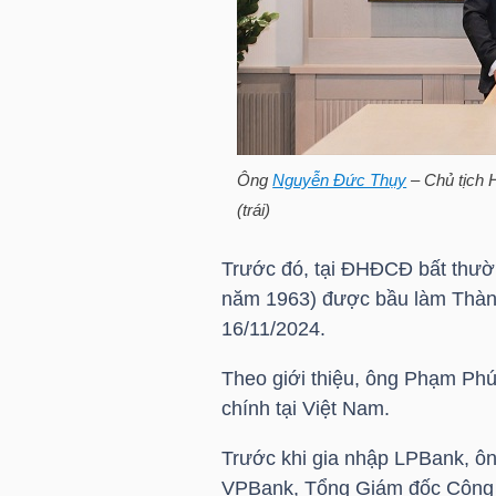
HÀNG
HÓA
KINH
TẾ
Ông
Nguyễn Đức Thụy
– Chủ tịch
(trái)
Trước đó, tại ĐHĐCĐ bất thư
THẾ
năm 1963) được bầu làm Thàn
GIỚI
16/11/2024.
Theo giới thiệu, ông
Phạm Phú
chính tại Việt Nam.
ĐÔNG
DƯƠNG
Trước khi gia nhập LPBank, ôn
VPBank
, Tổng Giám đốc Công