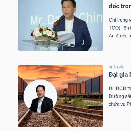
LIỆU
đốc tro
Chỉ trong
Ngành
TCO) liên 
(-)
An được b
VS-
SECTOR
NHÂN VẬT
Đại gia
ĐHĐCĐ thư
NĂNG
Đường sắt
LƯỢNG
chức vụ P