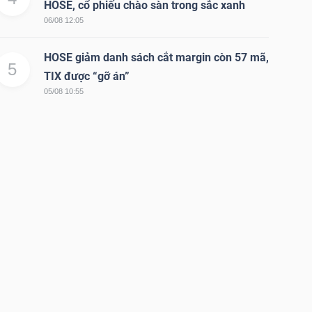
HOSE, cổ phiếu chào sàn trong sắc xanh
06/08 12:05
HOSE giảm danh sách cắt margin còn 57 mã,
5
TIX được “gỡ án”
05/08 10:55