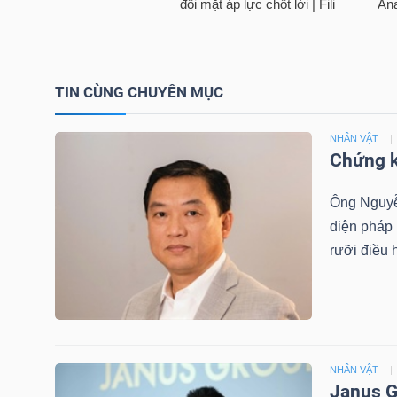
TRÁI
TIN CÙNG CHUYÊN MỤC
PHIẾU
NHÂN VẬT
Chứng k
CÔNG
Ông Nguyễn
CỤ
diện pháp
ĐẦU
rưỡi điều 
TƯ
TRUY
XUẤT
NHÂN VẬT
DỮ
Janus G