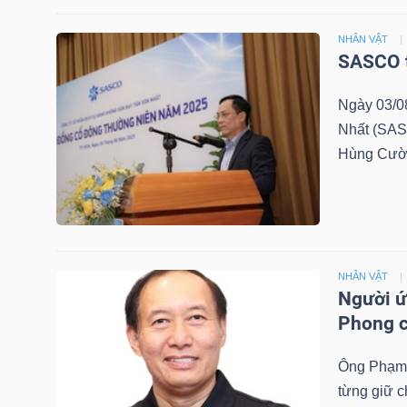
NGUYÊN
VẬT
NHÂN VẬT
SASCO t
LIỆU
Ngày 03/0
Nhất (SAS
Hùng Cường
CÔNG
NGHIỆP
NHÂN VẬT
Người ứ
TIÊU
Phong c
DÙNG
KHÔNG
Ông Phạm 
THIẾT
từng giữ 