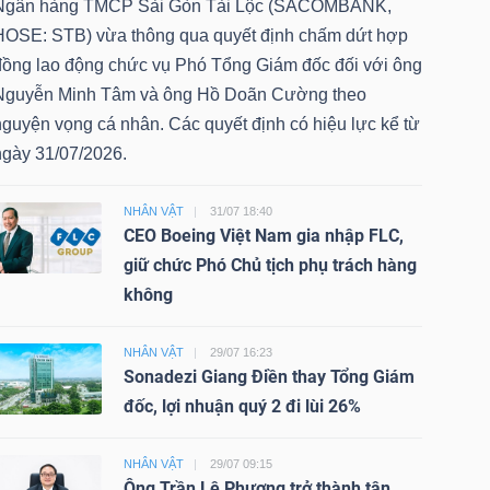
Ngân hàng TMCP Sài Gòn Tài Lộc (SACOMBANK,
HOSE: STB) vừa thông qua quyết định chấm dứt hợp
đồng lao động chức vụ Phó Tổng Giám đốc đối với ông
Nguyễn Minh Tâm và ông Hồ Doãn Cường theo
nguyện vọng cá nhân. Các quyết định có hiệu lực kể từ
ngày 31/07/2026.
NHÂN VẬT
31/07 18:40
CEO Boeing Việt Nam gia nhập FLC,
giữ chức Phó Chủ tịch phụ trách hàng
không
NHÂN VẬT
29/07 16:23
Sonadezi Giang Điền thay Tổng Giám
đốc, lợi nhuận quý 2 đi lùi 26%
NHÂN VẬT
29/07 09:15
Ông Trần Lê Phương trở thành tân