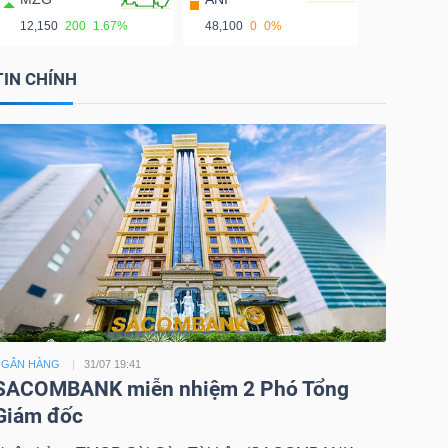
12,150
200
1.67%
48,100
0
0%
TIN CHÍNH
NGÂN HÀNG
31/07 19:41
SACOMBANK miễn nhiệm 2 Phó Tổng
Giám đốc