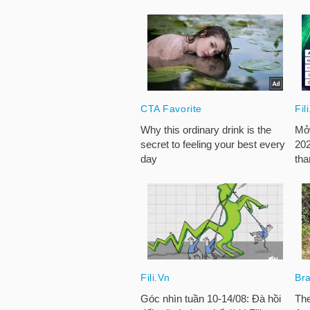
NGÀNH
DOANH
NGHIỆP
CỔ
PHIẾU
PHÁI
SINH