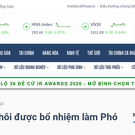
VietstockFinance
Đấu trường chứng k
 tổng hợp
HNX-Index
VN30
0.19%
293.44
0.80
0.27%
1911.09
8.30
0.44%
 đạo
Tin tức
Báo cáo phân tích
Thuật ngữ
Dịch vụ
NG SẢN
TÀI CHÍNH
HÀNG HÓA
KINH TẾ
THẾ GIỚI
TÀI CHÍNH CÁ N
NH
DỮ LIỆU DOANH NGHIỆP
DỮ LIỆU PHÁI SINH
DỮ LIỆU TRÁI PHIẾU
C
ật
ôi được bổ nhiệm làm Phó