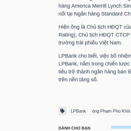
hàng America Merrill Lynch Si
nổi tại Ngân hàng Standard Cha
TÀI
CHÍNH
Hiện ông là Chủ tịch HĐQT củ
CÁ
Rating), Chủ tịch HĐQT CTCP 
NHÂN
trường trái phiếu Việt Nam.
LPBank cho biết, việc bổ nhiệ
LPBank, nằm trong chiến lược
PHÂN
tiêu trở thành ngân hàng bán lẻ
TÍCH
trên nền tảng số.
VIETSTOCKFINANCE
LPBank
ông Phạm Phú Khôi
VĨ
MÔ