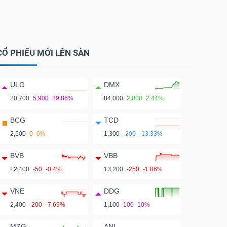
CỔ PHIẾU MỚI LÊN SÀN
ULG
DMX
20,700
5,900
39.86%
84,000
2,000
2.44%
BCG
TCD
2,500
0
0%
1,300
-200
-13.33%
BVB
VBB
12,400
-50
-0.4%
13,200
-250
-1.86%
VNE
DDG
2,400
-200
-7.69%
1,100
100
10%
MZG
ANI