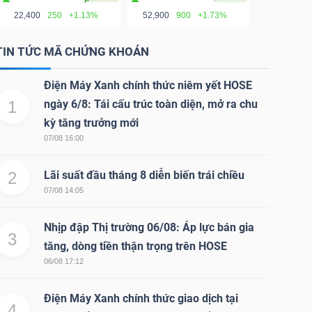
22,400
250
+1.13%
52,900
900
+1.73%
TIN TỨC MÃ CHỨNG KHOÁN
Điện Máy Xanh chính thức niêm yết HOSE
1
ngày 6/8: Tái cấu trúc toàn diện, mở ra chu
kỳ tăng trưởng mới
07/08 16:00
2
Lãi suất đầu tháng 8 diễn biến trái chiều
07/08 14:05
Nhịp đập Thị trường 06/08: Áp lực bán gia
3
tăng, dòng tiền thận trọng trên HOSE
06/08 17:12
Điện Máy Xanh chính thức giao dịch tại
4