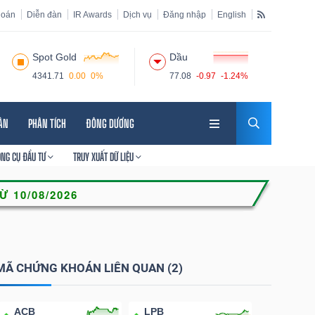
hoán
Diễn đàn
IR Awards
Dịch vụ
Đăng nhập
English
Spot Gold
Dầu
4341.71
0.00
0%
77.08
-0.97
-1.24%
HÂN
PHÂN TÍCH
ĐÔNG DƯƠNG
ÔNG CỤ ĐẦU TƯ
TRUY XUẤT DỮ LIỆU
MÃ CHỨNG KHOÁN LIÊN QUAN (2)
ACB
LPB