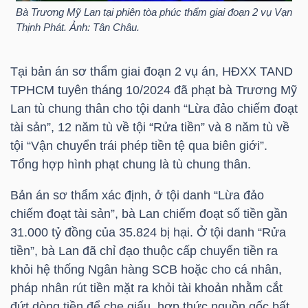
DỊCH
Bà Trương Mỹ Lan tại phiên tòa phúc thẩm giai đoạn 2 vụ Vạn
VỤ
Thịnh Phát. Ảnh: Tân Châu.
TRUYỀN
THÔNG
Tại bản án sơ thẩm giai đoạn 2 vụ án, HĐXX TAND
TPHCM tuyên tháng 10/2024 đã phạt bà Trương Mỹ
Lan tù chung thân cho tội danh “Lừa đảo chiếm đoạt
tài sản”, 12 năm tù về tội “Rửa tiền” và 8 năm tù về
TIỆN
tội “Vận chuyển trái phép tiền tệ qua biên giới”.
Tổng hợp hình phạt chung là tù chung thân.
ÍCH
Bản án sơ thẩm xác định, ở tội danh “Lừa đảo
chiếm đoạt tài sản”, bà Lan chiếm đoạt số tiền gần
31.000 tỷ đồng của 35.824 bị hại. Ở tội danh “Rửa
BẤT
tiền”, bà Lan đã chỉ đạo thuộc cấp chuyển tiền ra
ĐỘNG
khỏi hệ thống Ngân hàng
SCB
hoặc cho cá nhân,
SẢN
pháp nhân rút tiền mặt ra khỏi tài khoản nhằm cắt
đứt dòng tiền để che giấu, hợp thức nguồn gốc bất