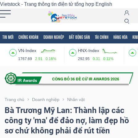
Vietstock - Trang thông tin điện tử tổng hợp
English
TIN MỚI
CHỨNG KHOÁN
DOANH NGHIỆP
BẤT ĐỘNG SẢN
TÀI CHÍNH
HÀNG HÓA
KIN
Tất cả
Tính năng
Ngành
Mã chứng khoán
Lãnh
VN-Index
HNX-Index
Tính
1767.69
2.91
0.16%
292.95
0.31
0.11%
năng
(-)
VIETSTOCK
Trang chủ
Doanh nghiệp
Nhân vật
Bà Trương Mỹ Lan: Thành lập các
công ty 'ma' để đảo nợ, làm đẹp hồ
CHỨNG
sơ chứ không phải để rút tiền
KHOÁN