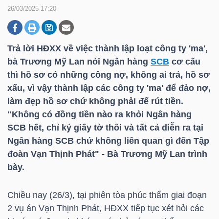
26/03/2025 17:20
DOANH
NGHIỆP
Trả lời HĐXX về việc thành lập loạt công ty 'ma',
bà Trương Mỹ Lan nói Ngân hàng
SCB
cơ cấu
thì hồ sơ có những công nợ, không ai trả, hồ sơ
xấu, vì vậy thành lập các công ty 'ma' để đảo nợ,
BẤT
làm đẹp hồ sơ chứ không phải để rút tiền.
ĐỘNG
"Không có đồng tiền nào ra khỏi Ngân hàng
SẢN
SCB
hết, chỉ ký giấy tờ thôi và tất cả diễn ra tại
Ngân hàng
SCB
chứ không liên quan gì đến Tập
đoàn Vạn Thịnh Phát" - Bà Trương Mỹ Lan trình
TÀI
bày.
CHÍNH
Chiều nay (26/3), tại phiên tòa phúc thẩm giai đoạn
2 vụ án Vạn Thịnh Phát, HĐXX tiếp tục xét hỏi các