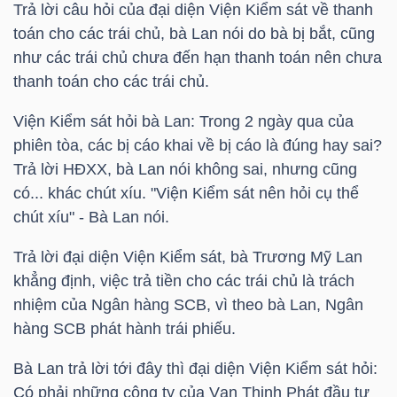
YẾU
Trả lời câu hỏi của đại diện Viện Kiểm sát về thanh
toán cho các trái chủ, bà Lan nói do bà bị bắt, cũng
như các trái chủ chưa đến hạn thanh toán nên chưa
thanh toán cho các trái chủ.
TIÊU
Viện Kiểm sát hỏi bà Lan: Trong 2 ngày qua của
DÙNG
phiên tòa, các bị cáo khai về bị cáo là đúng hay sai?
THIẾT
Trả lời HĐXX, bà Lan nói không sai, nhưng cũng
YẾU
có... khác chút xíu. "Viện Kiểm sát nên hỏi cụ thể
chút xíu" - Bà Lan nói.
Trả lời đại diện Viện Kiểm sát, bà Trương Mỹ Lan
khẳng định, việc trả tiền cho các trái chủ là trách
CHĂM
nhiệm của Ngân hàng
SCB
, vì theo bà Lan, Ngân
SÓC
hàng
SCB
phát hành trái phiếu.
SỨC
Bà Lan trả lời tới đây thì đại diện Viện Kiểm sát hỏi:
KHỎE
Có phải những công ty của Vạn Thịnh Phát đầu tư