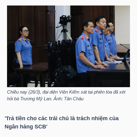
NGUYÊN
VẬT
LIỆU
CÔNG
NGHIỆP
Chiều nay (26/3), đại diện Viện Kiểm sát tại phiên tòa đã xét
hỏi bà Trương Mỹ Lan. Ảnh: Tân Châu
TIÊU
DÙNG
'Trả tiền cho các trái chủ là trách nhiệm của
KHÔNG
Ngân hàng SCB'
THIẾT