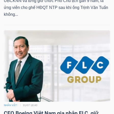
UBCKNN và từng giữ chức Phó Chủ tịch gần 9 năm, là
ứng viên cho ghế HĐQT NTP sau khi ông Trịnh Văn Tuấn
không...
NHÂN VẬT
31/07 18:40
CEO Boeing Việt Nam gia nhập FLC, giữ