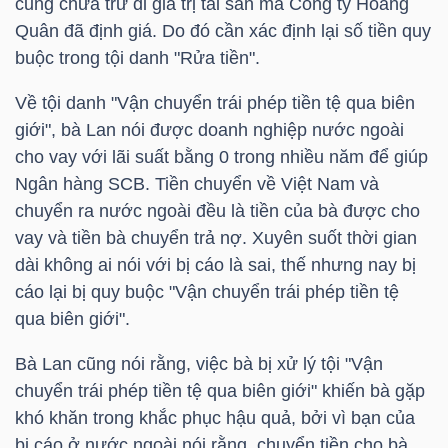
cũng chưa trừ đi giá trị tài sản mà Công ty Hoàng
Quân đã định giá. Do đó cần xác định lại số tiền quy
buộc trong tội danh "Rửa tiền".
TRÁI
Về tội danh "Vận chuyển trái phép tiền tệ qua biên
PHIẾU
giới", bà Lan nói được doanh nghiệp nước ngoài
cho vay với lãi suất bằng 0 trong nhiều năm để giúp
Ngân hàng
SCB
. Tiền chuyển về Việt Nam và
CÔNG
chuyển ra nước ngoài đều là tiền của bà được cho
CỤ
vay và tiền bà chuyển trả nợ. Xuyên suốt thời gian
ĐẦU
dài không ai nói với bị cáo là sai, thế nhưng nay bị
TƯ
cáo lại bị quy buộc "Vận chuyển trái phép tiền tệ
qua biên giới".
Bà Lan cũng nói rằng, việc bà bị xử lý tội "Vận
TRUY
chuyển trái phép tiền tệ qua biên giới" khiến bà gặp
XUẤT
khó khăn trong khắc phục hậu quả, bởi vì bạn của
DỮ
bị cáo ở nước ngoài nói rằng, chuyển tiền cho bà