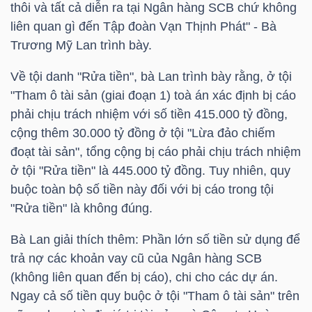
thôi và tất cả diễn ra tại Ngân hàng
SCB
chứ không
liên quan gì đến Tập đoàn Vạn Thịnh Phát" - Bà
Trương Mỹ Lan trình bày.
NGÀNH
Về tội danh "Rửa tiền", bà Lan trình bày rằng, ở tội
"Tham ô tài sản (giai đoạn 1) toà án xác định bị cáo
phải chịu trách nhiệm với số tiền 415.000 tỷ đồng,
DOANH
cộng thêm 30.000 tỷ đồng ở tội "Lừa đảo chiếm
NGHIỆP
đoạt tài sản", tổng cộng bị cáo phải chịu trách nhiệm
ở tội "Rửa tiền" là 445.000 tỷ đồng. Tuy nhiên, quy
buộc toàn bộ số tiền này đối với bị cáo trong tội
CỔ
"Rửa tiền" là không đúng.
PHIẾU
Bà Lan giải thích thêm: Phần lớn số tiền sử dụng để
trả nợ các khoản vay cũ của Ngân hàng
SCB
(không liên quan đến bị cáo), chi cho các dự án.
PHÁI
Ngay cả số tiền quy buộc ở tội "Tham ô tài sản" trên
SINH