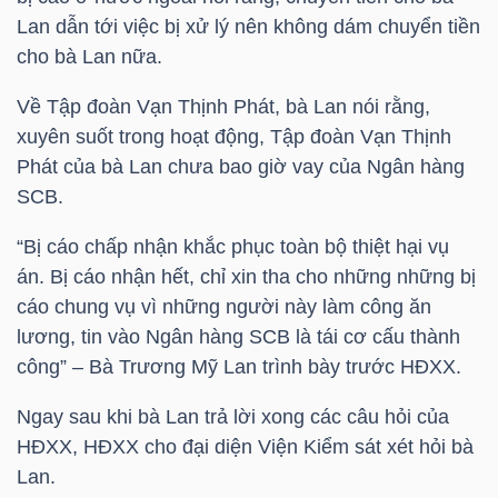
LIỆU
Lan dẫn tới việc bị xử lý nên không dám chuyển tiền
cho bà Lan nữa.
Ngành
Về Tập đoàn Vạn Thịnh Phát, bà Lan nói rằng,
(-)
xuyên suốt trong hoạt động, Tập đoàn Vạn Thịnh
VS-
Phát của bà Lan chưa bao giờ vay của Ngân hàng
SECTOR
SCB
.
“Bị cáo chấp nhận khắc phục toàn bộ thiệt hại vụ
án. Bị cáo nhận hết, chỉ xin tha cho những những bị
cáo chung vụ vì những người này làm công ăn
lương, tin vào Ngân hàng
SCB
là tái cơ cấu thành
NĂNG
công” – Bà Trương Mỹ Lan trình bày trước HĐXX.
LƯỢNG
Ngay sau khi bà Lan trả lời xong các câu hỏi của
HĐXX, HĐXX cho đại diện Viện Kiểm sát xét hỏi bà
Lan.