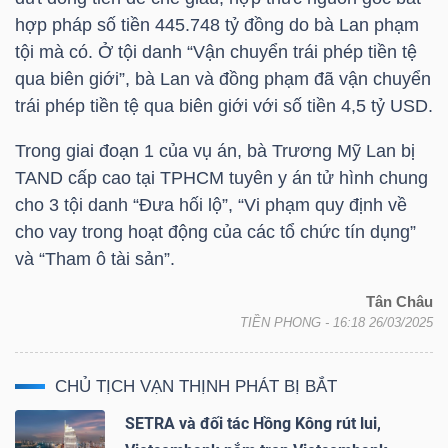
hợp pháp số tiền 445.748 tỷ đồng do bà Lan phạm
Mã
tội mà có. Ở tội danh “Vận chuyển trái phép tiền tệ
chứng
qua biên giới”, bà Lan và đồng phạm đã vận chuyển
khoán
trái phép tiền tệ qua biên giới với số tiền 4,5
tỷ USD
.
(-)
Trong giai đoạn 1 của vụ án, bà Trương Mỹ Lan bị
Tất cả
Cổ phiếu
Chỉ số
Chứng chỉ quỹ
Chứng 
TAND cấp cao tại TPHCM tuyên y án tử hình chung
cho 3 tội danh “Đưa hối lộ”, “Vi phạm quy định về
Lãnh
cho vay trong hoạt động của các tổ chức tín dụng”
đạo
và “Tham ô tài sản”.
(-)
Tân Châu
Tất cả
Người nội bộ
Người liên quan
Cổ đông lớn
TIỀN PHONG
- 16:18 26/03/2025
Tin
CHỦ TỊCH VẠN THỊNH PHÁT BỊ BẮT
tức
(-)
SETRA và đối tác Hồng Kông rút lui,