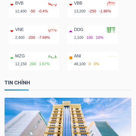
BVB
VBB
12,400
-50
-0.4%
13,200
-250
-1.86%
VNE
DDG
2,400
-200
-7.69%
1,100
100
10%
MZG
ANI
12,150
200
1.67%
48,100
0
0%
TIN CHÍNH