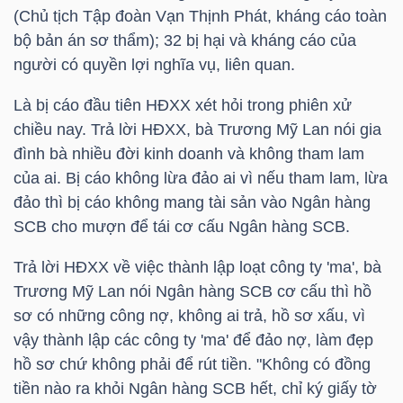
(Chủ tịch Tập đoàn Vạn Thịnh Phát, kháng cáo toàn
bộ bản án sơ thẩm); 32 bị hại và kháng cáo của
TÀI
người có quyền lợi nghĩa vụ, liên quan.
CHÍNH
CÁ
Là bị cáo đầu tiên HĐXX xét hỏi trong phiên xử
NHÂN
chiều nay. Trả lời HĐXX, bà Trương Mỹ Lan nói gia
đình bà nhiều đời kinh doanh và không tham lam
của ai. Bị cáo không lừa đảo ai vì nếu tham lam, lừa
đảo thì bị cáo không mang tài sản vào Ngân hàng
PHÂN
SCB
cho mượn để tái cơ cấu Ngân hàng
SCB
.
TÍCH
VIETSTOCKFINANCE
Trả lời HĐXX về việc thành lập loạt công ty 'ma', bà
Trương Mỹ Lan nói Ngân hàng
SCB
cơ cấu thì hồ
sơ có những công nợ, không ai trả, hồ sơ xấu, vì
vậy thành lập các công ty 'ma' để đảo nợ, làm đẹp
VĨ
hồ sơ chứ không phải để rút tiền. "Không có đồng
MÔ
tiền nào ra khỏi Ngân hàng
SCB
hết, chỉ ký giấy tờ