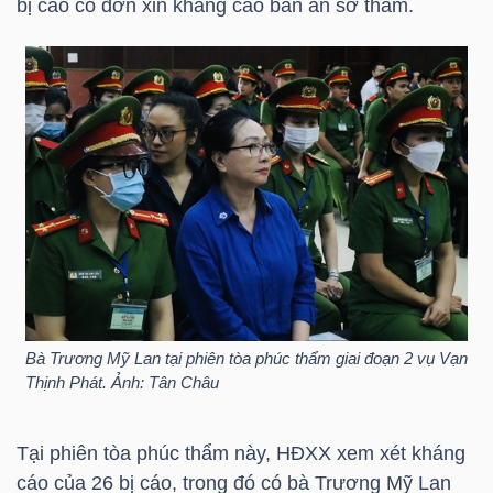
bị cáo có đơn xin kháng cáo bản án sơ thẩm.
HÀNG
HÓA
KINH
TẾ
THẾ
GIỚI
Bà Trương Mỹ Lan tại phiên tòa phúc thẩm giai đoạn 2 vụ Vạn
Thịnh Phát. Ảnh: Tân Châu
ĐÔNG
DƯƠNG
Tại phiên tòa phúc thẩm này, HĐXX xem xét kháng
cáo của 26 bị cáo, trong đó có bà Trương Mỹ Lan