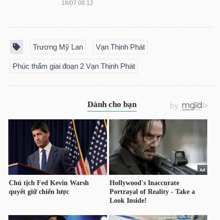
ngữ
18/07 08:12
(-)
Dịch
Trương Mỹ Lan
Vạn Thịnh Phát
vụ
Phúc thẩm giai đoạn 2 Vạn Thịnh Phát
(-)
Đào
tạo
Sách
tài
chính