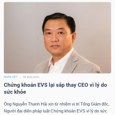
Dữ
liệu
tài
chính
NHÂN VẬT
34 phút trước
Chứng khoán EVS lại sắp thay CEO vì lý do
sức khỏe
Ông Nguyễn Thanh Hải xin từ nhiệm vị trí Tổng Giám đốc,
Người đại diện pháp luật Chứng khoán EVS vì lý do sức