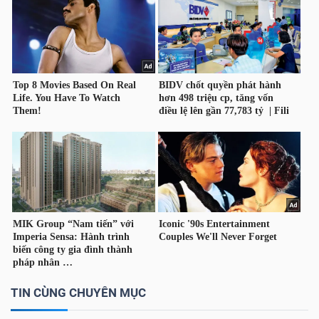
Công
cụ
đầu
tư
Truyền
thông
tài
TIN CÙNG CHUYÊN MỤC
chính