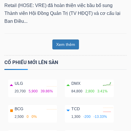
Retail (HOSE: VRE) đã hoàn thiện việc bầu bổ sung
Thành viên Hội Đồng Quản Trị (TV HĐQT) và cơ cấu lại
Ban Điều...
Xem thêm
CỔ PHIẾU MỚI LÊN SÀN
ULG
DMX
20,700
5,900
39.86%
84,800
2,800
3.41%
BCG
TCD
2,500
0
0%
1,300
-200
-13.33%