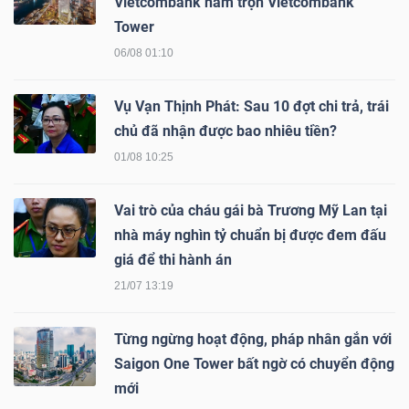
Vietcombank nắm trọn Vietcombank
Tower
Bài
06/08 01:10
viết
của
Vụ Vạn Thịnh Phát: Sau 10 đợt chi trả, trái
tác
chủ đã nhận được bao nhiêu tiền?
giả
(-)
01/08 10:25
Vai trò của cháu gái bà Trương Mỹ Lan tại
Báo
nhà máy nghìn tỷ chuẩn bị được đem đấu
cáo
giá để thi hành án
phân
21/07 13:19
tích
(-)
Từng ngừng hoạt động, pháp nhân gắn với
Saigon One Tower bất ngờ có chuyển động
Thuật
mới