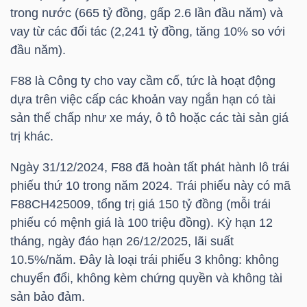
trong nước (665 tỷ đồng, gấp 2.6 lần đầu năm) và
vay từ các đối tác (2,241 tỷ đồng, tăng 10% so với
TÀI
đầu năm).
CHÍNH
CÁ
F88
là Công ty cho vay cầm cố, tức là hoạt động
NHÂN
dựa trên việc cấp các khoản vay ngắn hạn có tài
sản thế chấp như xe máy, ô tô hoặc các tài sản giá
trị khác.
PHÂN
Ngày 31/12/2024,
F88
đã hoàn tất phát hành lô trái
TÍCH
phiếu thứ 10 trong năm 2024. Trái phiếu này có mã
VIETSTOCKFINANCE
F88CH425009, tổng trị giá 150 tỷ đồng (mỗi trái
phiếu có mệnh giá là 100 triệu đồng). Kỳ hạn 12
tháng, ngày đáo hạn 26/12/2025, lãi suất
10.5%/năm. Đây là loại trái phiếu 3 không: không
VĨ
chuyển đổi, không kèm chứng quyền và không tài
MÔ
sản bảo đảm.