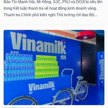
Bảo Tín Mạnh Hải, Mi Hồng, SJC, PNJ và DOJI bị nêu tên
trong Kết luận thanh tra về hoạt động kinh doanh vàng.
Thanh tra Chính phủ kiến nghị Thủ tướng chỉ đạo Bộ...
Công
cụ
đầu
tư
Truyền
thông
tài
chính