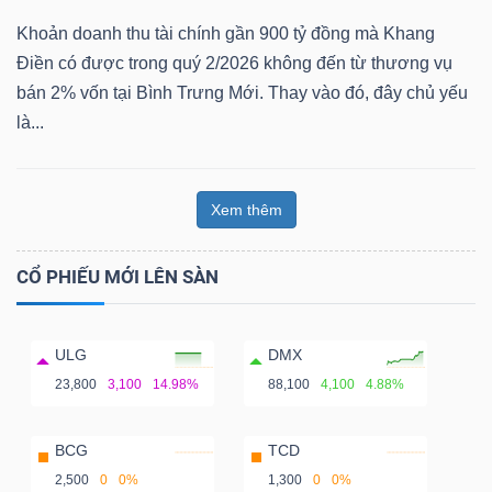
Khoản doanh thu tài chính gần 900 tỷ đồng mà Khang
Điền có được trong quý 2/2026 không đến từ thương vụ
bán 2% vốn tại Bình Trưng Mới. Thay vào đó, đây chủ yếu
là...
Xem thêm
CỔ PHIẾU MỚI LÊN SÀN
ULG
DMX
23,800
3,100
14.98%
88,100
4,100
4.88%
BCG
TCD
2,500
0
0%
1,300
0
0%