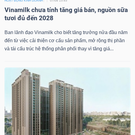
HOẠT ĐỘNG KINH DOANH
07/08 15:45
Vinamilk chưa tính tăng giá bán, nguồn sữa
tươi đủ đến 2028
Dữ
Ban lãnh đạo Vinamilk cho biết tăng trưởng nửa đầu năm
liệu
đến từ việc cải thiện cơ cấu sản phẩm, mở rộng thị phần
tài
và tái cấu trúc hệ thống phân phối thay vì tăng giá...
chính