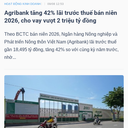
DỊCH
HOẠT ĐỘNG KINH DOANH
09/08 12:53
VỤ
Agribank tăng 42% lãi trước thuế bán niên
TRUYỀN
2026, cho vay vượt 2 triệu tỷ đồng
THÔNG
Theo BCTC bán niên 2026, Ngân hàng Nông nghiệp và
Phát triển Nông thôn Việt Nam (Agribank) lãi trước thuế
gần 18,495 tỷ đồng, tăng 42% so với cùng kỳ năm trước,
nhờ...
TIỆN
ÍCH
BẤT
ĐỘNG
SẢN