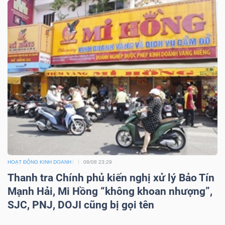
ngữ
(-)
Dịch
vụ
(-)
Đào
tạo
HOẠT ĐỘNG KINH DOANH
08/08 23:29
Thanh tra Chính phủ kiến nghị xử lý Bảo Tín
Mạnh Hải, Mi Hồng “không khoan nhượng”,
Sách
SJC, PNJ, DOJI cũng bị gọi tên
tài
chính