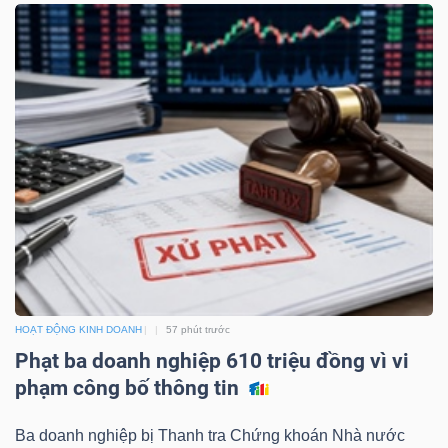
NGUYÊN
VẬT
LIỆU
CÔNG
NGHIỆP
HOẠT ĐỘNG KINH DOANH
57 phút trước
TIÊU
Phạt ba doanh nghiệp 610 triệu đồng vì vi
DÙNG
phạm công bố thông tin
KHÔNG
THIẾT
Ba doanh nghiệp bị Thanh tra Chứng khoán Nhà nước