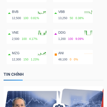
BVB
VBB
12,500
100
0.81%
13,250
50
0.38%
VNE
DDG
2,500
100
4.17%
1,200
100
9.09%
MZG
ANI
12,300
150
1.23%
48,100
0
0%
TIN CHÍNH