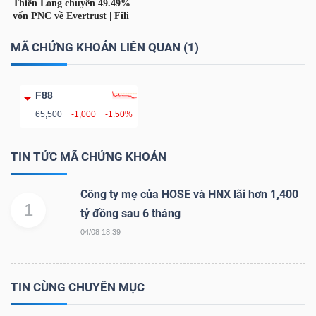
LIỆU
MÃ CHỨNG KHOÁN LIÊN QUAN (1)
Ngành
(-)
F88
VS-
65,500
-1,000
-1.50%
SECTOR
TIN TỨC MÃ CHỨNG KHOÁN
Công ty mẹ của HOSE và HNX lãi hơn 1,400
1
tỷ đồng sau 6 tháng
NĂNG
04/08 18:39
LƯỢNG
TIN CÙNG CHUYÊN MỤC