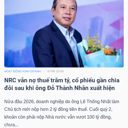
HOẠT ĐỘNG KINH DOANH
07/08 10:50
NRC vẫn nợ thuế trăm tỷ, cổ phiếu gần chia
đôi sau khi ông Đỗ Thành Nhân xuất hiện
Nửa đầu 2026, doanh nghiệp do ông Lê Thống Nhất làm
Chủ tịch mới nộp hơn 2 tỷ đồng tiền thuế. Cuối quý 2,
khoản còn phải nộp Nhà nước vẫn vượt 100 tỷ đồng,
chưa...