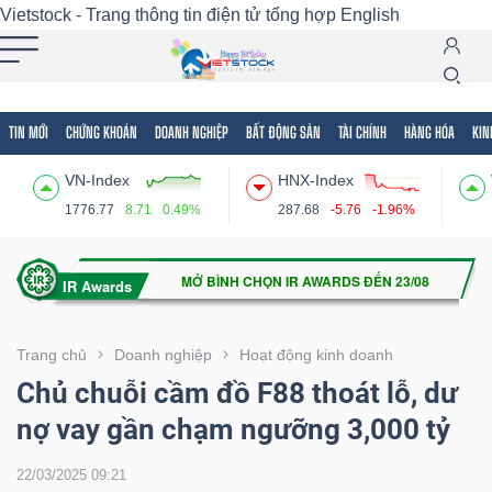
Vietstock - Trang thông tin điện tử tổng hợp
English
TIN MỚI
CHỨNG KHOÁN
DOANH NGHIỆP
BẤT ĐỘNG SẢN
TÀI CHÍNH
HÀNG HÓA
KIN
Tất cả
Tính năng
Ngành
Mã chứng khoán
Lãnh
VN-Index
HNX-Index
Tính
1776.77
8.71
0.49%
287.68
-5.76
-1.96%
năng
(-)
VIETSTOCK
Trang chủ
Doanh nghiệp
Hoạt động kinh doanh
Chủ chuỗi cầm đồ F88 thoát lỗ, dư
nợ vay gần chạm ngưỡng 3,000 tỷ
CHỨNG
KHOÁN
22/03/2025 09:21