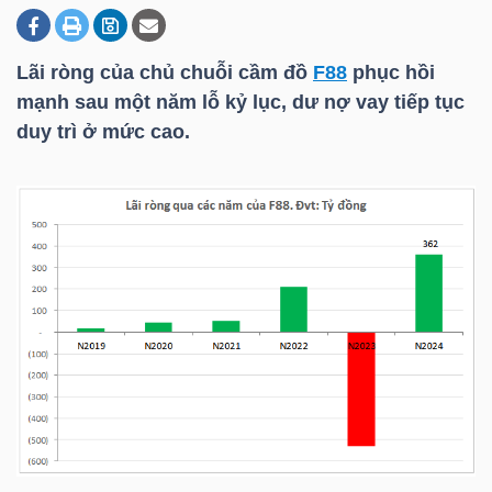
Lãi ròng của chủ chuỗi cầm đồ
F88
phục hồi
DOANH
mạnh sau một năm lỗ kỷ lục, dư nợ vay tiếp tục
NGHIỆP
duy trì ở mức cao.
BẤT
ĐỘNG
SẢN
TÀI
CHÍNH