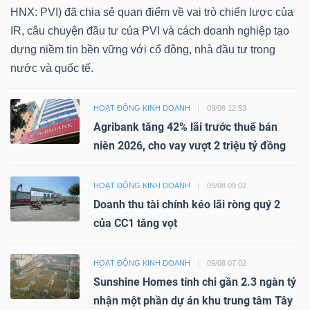
HNX: PVI) đã chia sẻ quan điểm về vai trò chiến lược của
IR, câu chuyện đầu tư của PVI và cách doanh nghiệp tạo
dựng niềm tin bền vững với cổ đông, nhà đầu tư trong
nước và quốc tế.
HOẠT ĐỘNG KINH DOANH
09/08 12:53
Agribank tăng 42% lãi trước thuế bán
niên 2026, cho vay vượt 2 triệu tỷ đồng
HOẠT ĐỘNG KINH DOANH
09/08 09:02
Doanh thu tài chính kéo lãi ròng quý 2
của CC1 tăng vọt
HOẠT ĐỘNG KINH DOANH
09/08 07:02
Sunshine Homes tính chi gần 2.3 ngàn tỷ
nhận một phần dự án khu trung tâm Tây