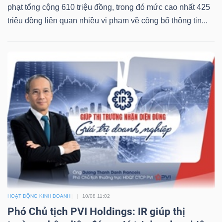
YẾU
phạt tổng cộng 610 triệu đồng, trong đó mức cao nhất 425
triệu đồng liên quan nhiều vi phạm về công bố thông tin...
TIÊU
DÙNG
THIẾT
YẾU
CHĂM
SÓC
SỨC
HOẠT ĐỘNG KINH DOANH
10/08 11:02
KHỎE
Phó Chủ tịch PVI Holdings: IR giúp thị