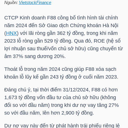
Nguồn:
VietstockFinance
HÀNG
HÓA
CTCP Kinh doanh
F88
công bố tình hình tài chính
năm 2024 đến Sở Giao dịch Chứng khoán Hà Nội
(
HNX
) với lãi ròng gần 362 tỷ đồng, trong khi năm
KINH
2023 lỗ ròng gần 529 tỷ đồng. Qua đó, ROE (hệ số
TẾ
lợi nhuận sau thuế/vốn chủ sở hữu) cũng chuyển từ
âm 37% sang dương 20%.
Thoát lỗ trong năm 2024 cũng giúp
F88
xóa sạch
THẾ
khoản lỗ lũy kế gần 243 tỷ đồng ở cuối năm 2023.
GIỚI
Đáng chú ý, tại thời điểm 31/12/2024,
F88
có hơn
1,673 tỷ đồng vốn đầu tư của chủ sở hữu (không
đổi so với đầu năm) trong khi dư nợ vay tăng 27%
ĐÔNG
so với đầu năm, lên hơn 2,900 tỷ đồng.
DƯƠNG
Dư nợ vay này đến từ phát hành trái phiếu riêng lẻ