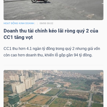
Mã
chứng
khoán
HOẠT ĐỘNG KINH DOANH
09/08 09:02
(-)
Doanh thu tài chính kéo lãi ròng quý 2 của
Tất cả
Cổ phiếu
Chỉ số
Chứng chỉ quỹ
Chứng 
CC1 tăng vọt
CC1 thu hơn 4.1 ngàn tỷ đồng trong quý 2 nhưng giá vốn
Lãnh
còn cao hơn doanh thu, khiến lỗ gộp gần 94 tỷ đồng.
đạo
(-)
Tất cả
Người nội bộ
Người liên quan
Cổ đông lớn
Tin
tức
(-)