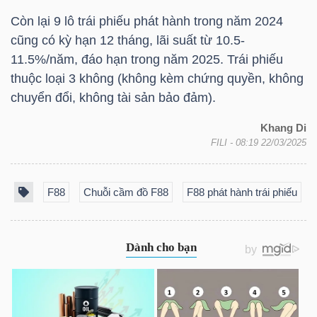
Còn lại 9 lô trái phiếu phát hành trong năm 2024
cũng có kỳ hạn 12 tháng, lãi suất từ 10.5-
NGÀNH
11.5%/năm, đáo hạn trong năm 2025. Trái phiếu
thuộc loại 3 không (không kèm chứng quyền, không
chuyển đổi, không tài sản bảo đảm).
DOANH
Khang Di
NGHIỆP
FILI
- 08:19 22/03/2025
F88
Chuỗi cầm đồ F88
F88 phát hành trái phiếu
CỔ
PHIẾU
PHÁI
SINH