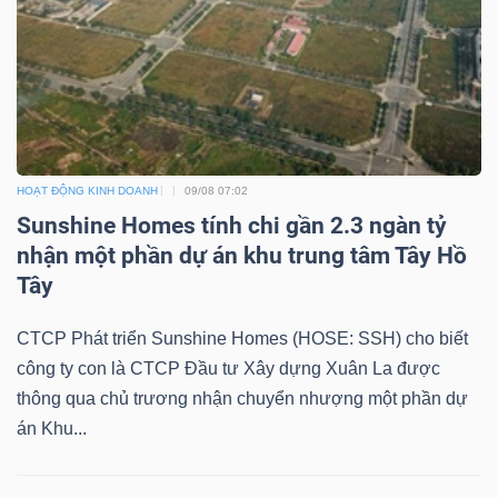
Bài
viết
của
tác
giả
(-)
HOẠT ĐỘNG KINH DOANH
09/08 07:02
Sunshine Homes tính chi gần 2.3 ngàn tỷ
nhận một phần dự án khu trung tâm Tây Hồ
Báo
Tây
cáo
phân
CTCP Phát triển Sunshine Homes (HOSE: SSH) cho biết
tích
công ty con là CTCP Đầu tư Xây dựng Xuân La được
(-)
thông qua chủ trương nhận chuyển nhượng một phần dự
án Khu...
Thuật