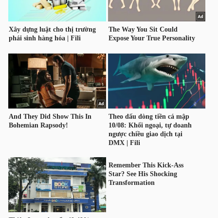
TRÁI
PHIẾU
CÔNG
CỤ
ĐẦU
TƯ
TRUY
XUẤT
DỮ