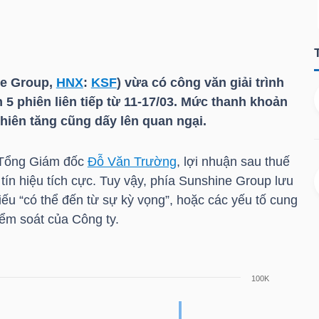
ne Group,
HNX
:
KSF
) vừa có công văn giải trình
n 5 phiên liên tiếp từ 11-17/03. Mức thanh khoản
hiên tăng cũng dấy lên quan ngại.
 Tổng Giám đốc
Đỗ Văn Trường
, lợi nhuận sau thuế
ín hiệu tích cực. Tuy vậy, phía Sunshine Group lưu
hiếu “có thể đến từ sự kỳ vọng”, hoặc các yếu tố cung
iểm soát của Công ty.