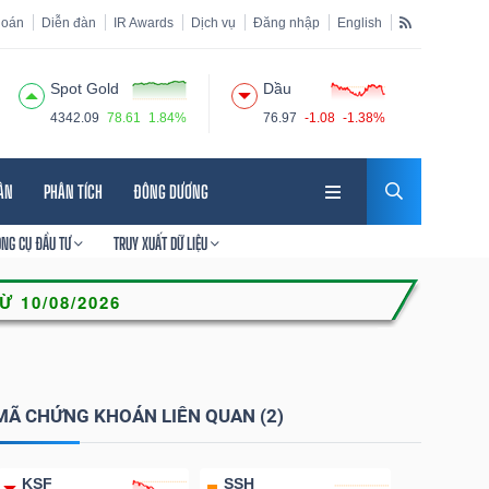
hoán
Diễn đàn
IR Awards
Dịch vụ
Đăng nhập
English
Spot Gold
Dầu
4342.09
78.61
1.84%
76.97
-1.08
-1.38%
HÂN
PHÂN TÍCH
ĐÔNG DƯƠNG
ÔNG CỤ ĐẦU TƯ
TRUY XUẤT DỮ LIỆU
MÃ CHỨNG KHOÁN LIÊN QUAN (2)
KSF
SSH