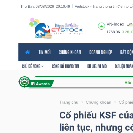
Thứ Bảy, 08/08/2026
20:10:51
Vietstock - Trang thông tin điện tử 
VN-Index
1768.06
3.28
Tất cả
Tính năng
Ngành
Mã chứng khoán
Lãnh
TIN MỚI
CHỨNG KHOÁN
DOANH NGHIỆP
BẤT ĐỘ
Tính
năng
CHỦ ĐỀ NÓNG
CÔNG BỐ THÔNG TIN
DỮ LIỆU VĨ MÔ
DỮ LIỆU NGÀ
(-)
VIETSTOCK
Trang chủ
Chứng khoán
Cổ phi
Cổ phiếu KSF của
CHỨNG
liên tục, nhưng c
KHOÁN