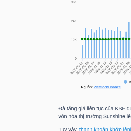
HÀNG
HÓA
KINH
TẾ
THẾ
GIỚI
Đà tăng giá liên tục của
KSF
đư
ĐÔNG
vốn hóa thị trường Sunshine l
DƯƠNG
Tuy vậy,
thanh khoản khớp lện