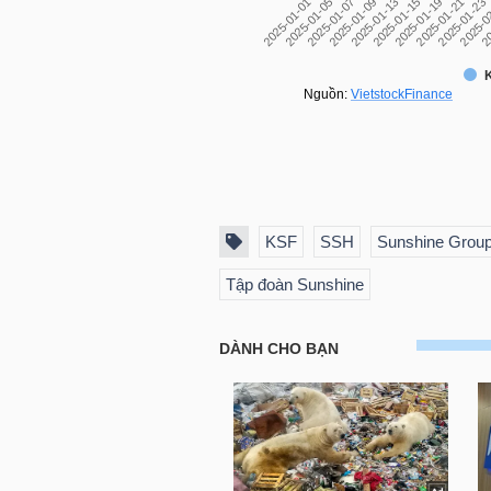
TRÁI
PHIẾU
CÔNG
KSF
SSH
Sunshine Grou
CỤ
ĐẦU
Tập đoàn Sunshine
TƯ
TRUY
XUẤT
DỮ