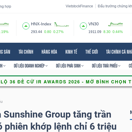
VietstockFinance
Đấu trường chứng k
tổng hợp
HNX-Index
VN30
0.19%
293.44
0.80
0.27%
1911.09
8.30
0.44%
 đạo
Tin tức
Báo cáo phân tích
Thuật ngữ
Dịch vụ
NG SẢN
TÀI CHÍNH
HÀNG HÓA
KINH TẾ
THẾ GIỚI
TÀI CHÍNH CÁ N
NH
DỮ LIỆU DOANH NGHIỆP
DỮ LIỆU PHÁI SINH
DỮ LIỆU TRÁI PHIẾU
C
ếu
 Sunshine Group tăng trần
ó phiên khớp lệnh chỉ 6 triệu