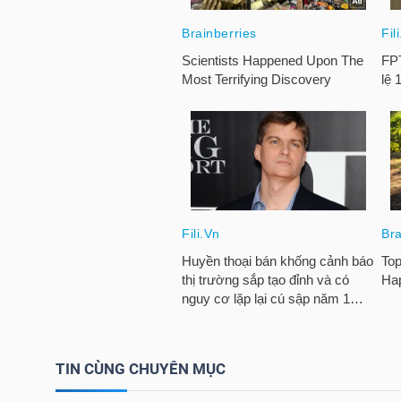
LIỆU
Ngành
(-)
VS-
SECTOR
NĂNG
LƯỢNG
TIN CÙNG CHUYÊN MỤC