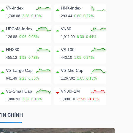
VN-Index
HNX-Index
1,768.06
3.28
0.19%
293.44
0.80
0.27%
UPCoM-Index
VN30
126.88
0.06
0.05%
1,911.09
8.30
0.44%
HNX30
VS 100
455.12
1.93
0.43%
443.10
1.05
0.24%
VS-Large Cap
VS-Mid Cap
641.49
2.23
0.35%
1,267.02
1.65
0.13%
VS-Small Cap
VN30F1M
1,886.93
3.32
0.18%
1,890.10
-5.90
-0.31%
TIN CHÍNH