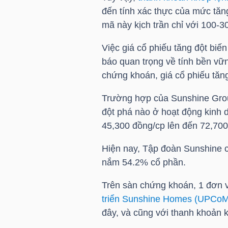
đến tính xác thực của mức tăn
mã này kịch trần chỉ với 100-3
TÀI
CHÍNH
Việc giá cổ phiếu tăng đột biến
CÁ
báo quan trọng về tính bền vữn
NHÂN
chứng khoán, giá cổ phiếu tăng
Trường hợp của Sunshine Group,
đột phá nào ở hoạt động kinh d
PHÂN
45,300 đồng/cp lên đến 72,700 
TÍCH
VIETSTOCKFINANCE
Hiện nay, Tập đoàn Sunshine c
nắm 54.2% cổ phần.
Trên sàn chứng khoán, 1 đơn v
triển Sunshine Homes (UPCo
VĨ
đây, và cũng với thanh khoản 
MÔ