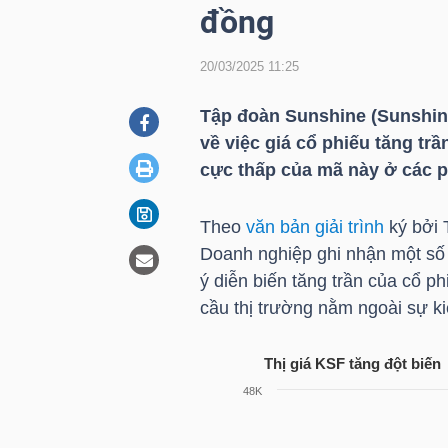
đồng
20/03/2025 11:25
DOANH
NGHIỆP
Tập đoàn Sunshine (Sunshi
về việc giá cổ phiếu tăng trầ
cực thấp của mã này ở các p
BẤT
ĐỘNG
Theo
văn bản giải trình
ký bởi
SẢN
Doanh nghiệp ghi nhận một số t
ý diễn biến tăng trần của cổ p
cầu thị trường nằm ngoài sự k
TÀI
Thị giá
KSF
tăng đột biến
CHÍNH