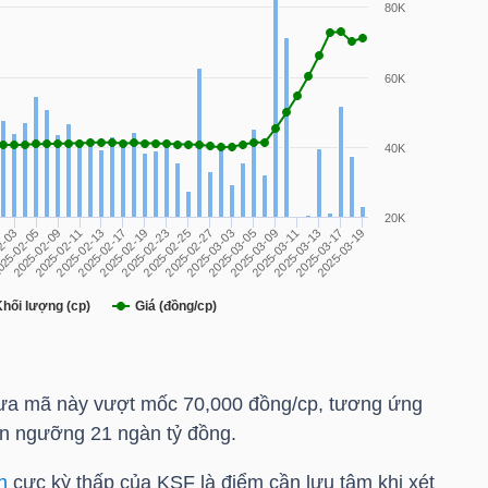
a mã này vượt mốc 70,000 đồng/cp, tương ứng
ên ngưỡng 21 ngàn tỷ đồng.
h
cực kỳ thấp của
KSF
là điểm cần lưu tâm khi xét