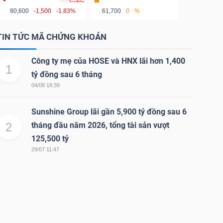
80,600
-1,500
-1.83%
61,700
0
%
TIN TỨC MÃ CHỨNG KHOÁN
Công ty mẹ của HOSE và HNX lãi hơn 1,400
1
tỷ đồng sau 6 tháng
04/08 18:39
Sunshine Group lãi gần 5,900 tỷ đồng sau 6
2
tháng đầu năm 2026, tổng tài sản vượt
125,500 tỷ
29/07 11:47