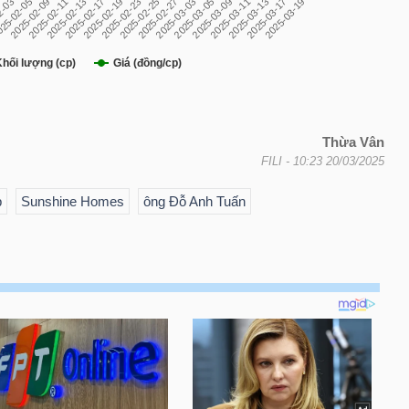
Thừa Vân
FILI
- 10:23 20/03/2025
p
Sunshine Homes
ông Đỗ Anh Tuấn