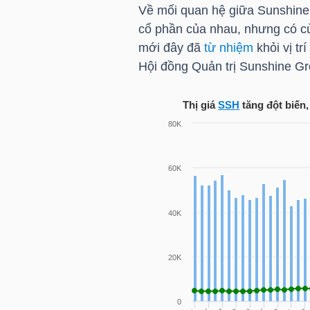
Về mối quan hệ giữa Sunshine
cổ phần của nhau, nhưng có cù
mới đây đã
từ nhiệm
khỏi vị tr
NGÀNH
Hội đồng Quản trị Sunshine Gr
Thị giá
SSH
tăng đột biến
DOANH
NGHIỆP
CỔ
PHIẾU
PHÁI
SINH