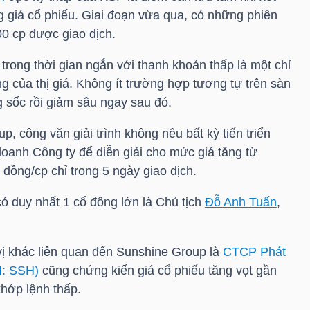
g giá cổ phiếu. Giai đoạn vừa qua, có những phiên
00 cp được giao dịch.
 trong thời gian ngắn với thanh khoản thấp là một chỉ
g của thị giá. Không ít trường hợp tương tự trên sàn
 sốc rồi giảm sâu ngay sau đó.
 công văn giải trình không nêu bất kỳ tiến triển
oanh Công ty để diễn giải cho mức giá tăng từ
đồng/cp chỉ trong 5 ngày giao dịch.
ó duy nhất 1 cổ đông lớn là Chủ tịch
Đỗ Anh Tuấn
,
ị khác liên quan đến Sunshine Group là
CTCP Phát
M: SSH)
cũng chứng kiến giá cổ phiếu tăng vọt gần
khớp lệnh thấp.