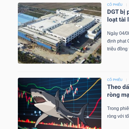
NGUYÊN
CỔ PHIẾU
DGT bị 
VẬT
loạt tài
LIỆU
Ngày 04/0
định phạt
triệu đồng 
CÔNG
NGHIỆP
CỔ PHIẾU
Theo dấ
ròng m
TIÊU
DÙNG
Trong phiê
KHÔNG
ròng với tổ
THIẾT