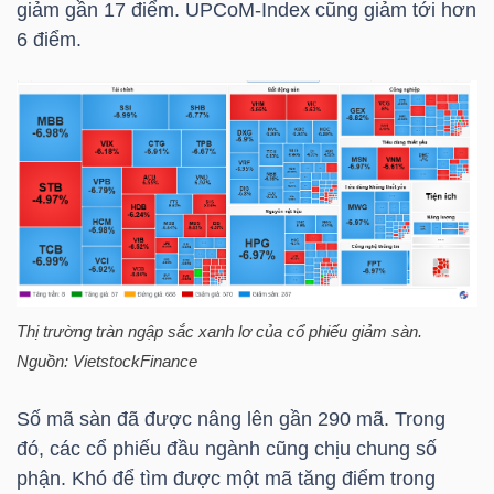
giảm gần 17 điểm. UPCoM-Index cũng giảm tới hơn
LIỆU
6 điểm.
Ngành
(-)
VS-
SECTOR
Thị trường tràn ngập sắc xanh lơ của cổ phiếu giảm sàn.
NĂNG
Nguồn:
VietstockFinance
LƯỢNG
Số mã sàn đã được nâng lên gần 290 mã. Trong
đó, các cổ phiếu đầu ngành cũng chịu chung số
phận. Khó để tìm được một mã tăng điểm trong