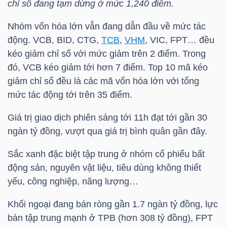
chỉ số đang tạm dừng ở mức 1,240 điểm.
Nhóm vốn hóa lớn vẫn đang dẫn đầu về mức tác
động.
VCB
,
BID
,
CTG
,
TCB
,
VHM
,
VIC
,
FPT
… đều
TÀI
kéo giảm chỉ số với mức giảm trên 2 điểm. Trong
CHÍNH
đó,
VCB
kéo giảm tới hơn 7 điểm. Top 10 mã kéo
giảm chỉ số đều là các mã vốn hóa lớn với tổng
mức tác động tới trên 35 điểm.
Giá trị giao dịch phiên sáng tới 11h đạt tới gần 30
CÔNG
ngàn tỷ đồng, vượt qua giá trị bình quân gần đây.
NGHỆ
THÔNG
Sắc xanh đặc biệt tập trung ở nhóm cổ phiếu bất
động sản, nguyên vật liệu, tiêu dùng không thiết
TIN
yếu, công nghiệp, năng lượng…
Khối ngoại đang bán ròng gần 1.7 ngàn tỷ đồng, lực
bán tập trung mạnh ở
TPB
(hơn 308 tỷ đồng),
FPT