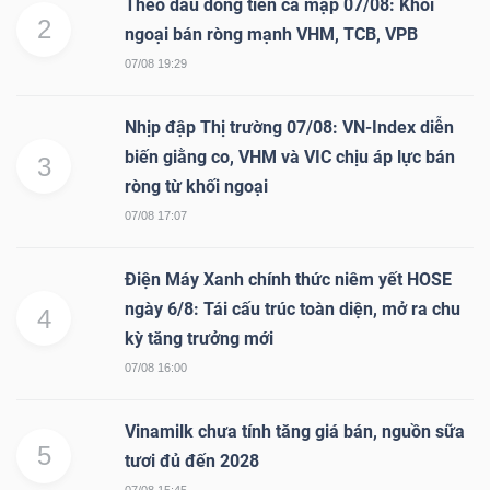
Theo dấu dòng tiền cá mập 07/08: Khối
2
ngoại bán ròng mạnh VHM, TCB, VPB
07/08 19:29
Nhịp đập Thị trường 07/08: VN-Index diễn
biến giằng co, VHM và VIC chịu áp lực bán
3
ròng từ khối ngoại
07/08 17:07
Điện Máy Xanh chính thức niêm yết HOSE
ngày 6/8: Tái cấu trúc toàn diện, mở ra chu
4
kỳ tăng trưởng mới
07/08 16:00
Vinamilk chưa tính tăng giá bán, nguồn sữa
5
tươi đủ đến 2028