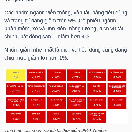
Mã
Các nhóm ngành viễn thông, vận tải, hàng tiêu dùng
chứng
và trang trí đang giảm trên 5%. Cổ phiếu ngành
khoán
phần mềm, xe và linh kiện, năng lượng, dịch vụ tài
(-)
chính, bất động sản… giảm hơn 4%.
Tất cả
Cổ phiếu
Chỉ số
Chứng chỉ quỹ
Chứng 
Nhóm giảm nhẹ nhất là dịch vụ tiêu dùng cũng đang
chịu mức giảm tới hơn 1%.
Lãnh
đạo
(-)
Tất cả
Người nội bộ
Người liên quan
Cổ đông lớn
Tin
tức
(-)
Tình hình các nhóm ngành tại thời điểm 9h40. Nguồn: