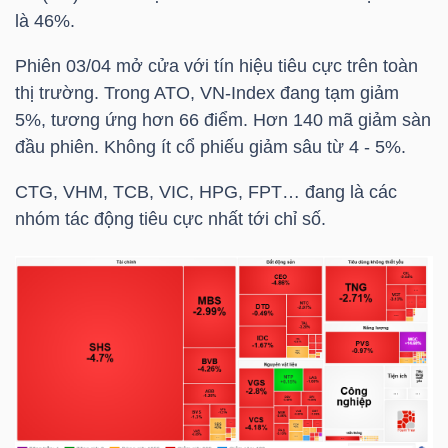
ngữ
là 46%.
(-)
Phiên 03/04 mở cửa với tín hiệu tiêu cực trên toàn
thị trường. Trong ATO,
VN-Index
đang tạm giảm
Dịch
5%, tương ứng hơn 66 điểm. Hơn 140 mã giảm sàn
vụ
đầu phiên. Không ít cổ phiếu giảm sâu từ 4 - 5%.
(-)
CTG
,
VHM
,
TCB
,
VIC
,
HPG
,
FPT
… đang là các
nhóm tác động tiêu cực nhất tới chỉ số.
Đào
tạo
Sách
tài
chính