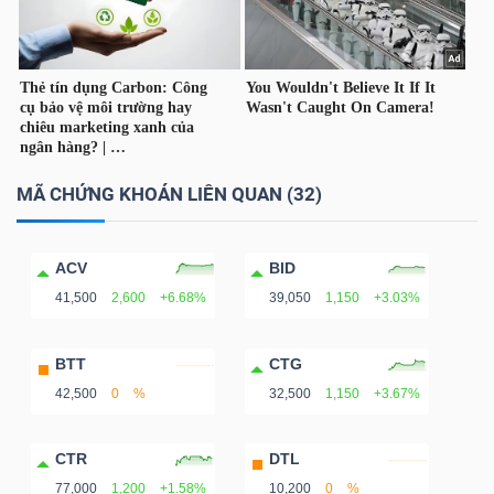
MÃ CHỨNG KHOÁN LIÊN QUAN (32)
ACV
BID
41,500
2,600
+6.68%
39,050
1,150
+3.03%
BTT
CTG
42,500
0
%
32,500
1,150
+3.67%
CTR
DTL
77,000
1,200
+1.58%
10,200
0
%