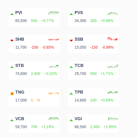
PVI
PVS
65,500
500
+0.77%
34,300
300
+0.88%
SHB
SSB
11,700
-100
-0.85%
15,050
-150
-0.99%
STB
TCB
74,600
2,400
+3.32%
29,700
500
+1.71%
TNG
TPB
17,000
0
%
14,600
100
+0.69%
VCB
VGI
59,700
700
+1.19%
86,500
2,400
+2.85%