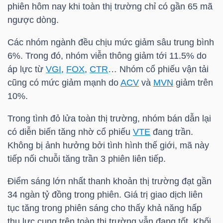
phiên hôm nay khi toàn thị trường chỉ có gần 65 mã
NGUYÊN
ngược dòng.
VẬT
LIỆU
Các nhóm ngành đều chịu mức giảm sâu trung bình
6%. Trong đó, nhóm viễn thông giảm tới 11.5% do
áp lực từ
VGI
,
FOX
,
CTR
… Nhóm cổ phiếu vận tải
cũng có mức giảm mạnh do
ACV
và
MVN
giảm trên
10%.
CÔNG
NGHIỆP
Trong tình đỏ lửa toàn thị trường, nhóm bán dẫn lại
có diễn biến tăng nhờ cổ phiếu
VTE
đang trần.
Không bị ảnh hưởng bởi tình hình thế giới, mã này
tiếp nối chuỗi tăng trần 3 phiên liên tiếp.
TIÊU
Điểm sáng lớn nhất thanh khoản thị trường đạt gần
DÙNG
34 ngàn tỷ đồng trong phiên. Giá trị giao dịch liên
KHÔNG
tục tăng trong phiên sáng cho thấy khả năng hấp
THIẾT
thụ lực cung trên toàn thị trường vẫn đang tốt. Khối