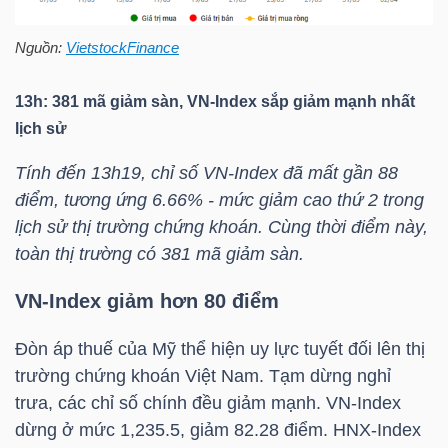
Nguồn:
VietstockFinance
TRÁI
13h: 381 mã giảm sàn, VN-Index sắp giảm mạnh nhất
PHIẾU
lịch sử
Tính đến 13h19, chỉ số
VN-Index
đã mất gần 88
điểm, tương ứng 6.66% - mức giảm cao thứ 2 trong
CÔNG
lịch sử thị trường chứng khoán. Cùng thời điểm này,
CỤ
toàn thị trường có 381 mã giảm sàn.
ĐẦU
TƯ
VN-Index
giảm hơn 80 điểm
Đòn áp thuế của Mỹ thể hiện uy lực tuyết đối lên thị
trường chứng khoán Việt Nam. Tạm dừng nghỉ
TRUY
trưa, các chỉ số chính đều giảm mạnh.
VN-Index
XUẤT
dừng ở mức 1,235.5, giảm 82.28 điểm.
HNX-Index
DỮ