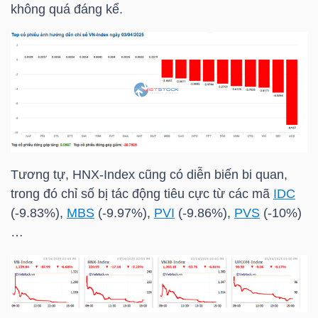
không quá đáng kể.
TÀI
CHÍNH
CÁ
NHÂN
PHÂN
Tương tự,
HNX-Index
cũng có diễn biến bi quan,
TÍCH
trong đó chỉ số bị tác động tiêu cực từ các mã
IDC
VIETSTOCKFINANCE
(-9.83%),
MBS
(-9.97%),
PVI
(-9.86%),
PVS
(-10%)
…
VĨ
MÔ