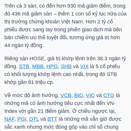
HÀNG
Trên cả 3 sàn, có đến hơn 930 mã giảm điểm, trong
HÓA
đó 436 mã giảm sàn – thêm 1 con số kỷ lục nữa của
thị trường chứng khoán Việt Nam. Hơn 2 tỷ cổ
phiếu được sang tay trong phiên giao dịch mà bên
bán chiếm ưu thế tuyệt đối, tương ứng giá trị hơn
KINH
44 ngàn tỷ đồng.
TẾ
Riêng sàn
HOSE
, giá trị khớp lệnh trên 38.3 ngàn tỷ
đồng.
STB
,
MBB
,
HPG
,
SHB
và
VIX
là 5 cổ phiếu
có khối lượng khớp lệnh cao nhất, trong đó
STB
THẾ
khớp gần 91 triệu cp.
GIỚI
Về mức độ ảnh hưởng,
VCB
,
BID
,
VIC
và
CTG
là
những mã có ảnh hưởng tiêu cực nhất đến
VN-
ĐÔNG
Index
với gần 21 điểm giảm. Ở chiều ngược lại,
DƯƠNG
NAF
,
PGI
,
DTL
và
BTT
là những mã vẫn giữ được
sắc xanh nhưng mức đóng góp vào chỉ số chung