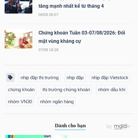
tăng mạnh nhất kể từ tháng 4
08/08 08:07
Dữ
Chứng khoán Tuần 03-07/08/2026: Đối
liệu
mặt vùng kháng cự
tài
07/08 18:28
chính
nhịp đập thị trường
nhịp đập
nhịp đập Vietstock
chứng khoán
thị trường chứng khoán
nhóm dầu khí
nhóm VN30
nhóm ngân hàng