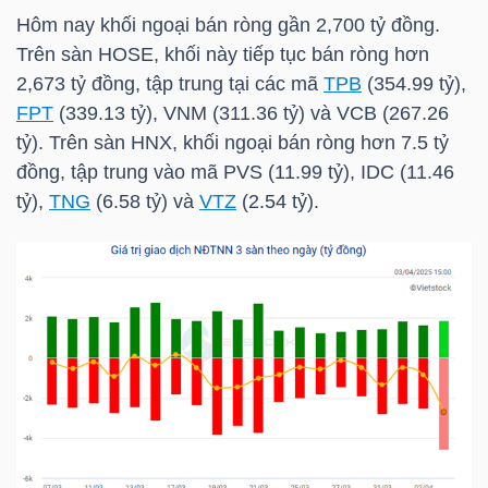
Hôm nay khối ngoại bán ròng gần 2,700 tỷ đồng.
Trên sàn
HOSE
, khối này tiếp tục bán ròng hơn
NGÀNH
2,673 tỷ đồng, tập trung tại các mã
TPB
(354.99 tỷ),
FPT
(339.13 tỷ),
VNM
(311.36 tỷ) và
VCB
(267.26
tỷ). Trên sàn
HNX
, khối ngoại bán ròng hơn 7.5 tỷ
đồng, tập trung vào mã
PVS
(11.99 tỷ),
IDC
(11.46
DOANH
tỷ),
TNG
(6.58 tỷ) và
VTZ
(2.54 tỷ).
NGHIỆP
CỔ
PHIẾU
PHÁI
SINH