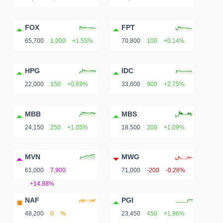
FOX
FPT
65,700
1,000
+1.55%
70,800
100
+0.14%
HPG
IDC
22,000
150
+0.69%
33,600
900
+2.75%
MBB
MBS
24,150
250
+1.05%
18,500
200
+1.09%
MVN
MWG
61,000
7,900
71,000
-200
-0.28%
+14.88%
NAF
PGI
48,200
0
%
23,450
450
+1.96%