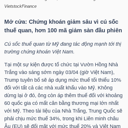
VietstockFinance
Bài
viết
Mở cửa: Chứng khoán giảm sâu vì cú sốc
của
thuế quan, hơn 100 mã giảm sàn đầu phiên
tác
giả
Cú sốc thuế quan từ Mỹ đang tác động mạnh tới thị
(-)
trường chứng khoán Việt Nam.
Tại một sự kiện được tổ chức tại Vườn Hồng Nhà
Báo
Trắng vào sáng sớm ngày 03/04 (giờ Việt Nam),
cáo
Trump tuyên bố sẽ áp dụng mức thuế tối thiểu 10%
phân
đối với tất cả các nhà xuất khẩu vào Mỹ. Không
tích
dừng lại ở đó, ông còn áp thêm thuế đối với khoảng
(-)
60 quốc gia có mất cân bằng thương mại lớn nhất
với Mỹ. Theo tài liệu của Nhà Trắng, Trung Quốc sẽ
phải chịu mức thuế 34%, trong khi Liên minh châu
Thuật
Âu (EU) sẽ đối mặt với mức thuế 20% và Việt Nam