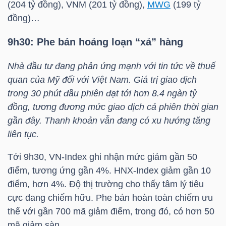
DỊCH
(204 tỷ đồng),
VNM
(201 tỷ đồng),
MWG
(199 tỷ
VỤ
đồng)…
TRUYỀN
9h30: Phe bán hoảng loạn “xả” hàng
THÔNG
Nhà đầu tư đang phản ứng mạnh với tin tức về thuế
quan của Mỹ đối với Việt Nam. Giá trị giao dịch
trong 30 phút đầu phiên đạt tới hơn 8.4 ngàn tỷ
đồng, tương đương mức giao dịch cả phiên thời gian
TIỆN
gần đây. Thanh khoản vẫn đang có xu hướng tăng
ÍCH
liên tục.
Tới 9h30,
VN-Index
ghi nhận mức giảm gần 50
điểm, tương ứng gần 4%.
HNX-Index
giảm gần 10
BẤT
điểm, hơn 4%. Độ thị trường cho thấy tâm lý tiêu
ĐỘNG
cực đang chiếm hữu. Phe bán hoàn toàn chiếm ưu
SẢN
thế với gần 700 mã giảm điểm, trong đó, có hơn 50
mã giảm sàn.