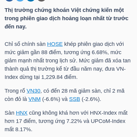
Thị trường chứng khoán Việt chứng kiến một
trong phiên giao dịch hoảng loạn nhất từ trước
DOANH
đến nay.
NGHIỆP
Chỉ số chính sàn
HOSE
khép phiên giao dịch với
mức giảm gần 88 điểm, tương ứng 6.68%, mức
BẤT
giảm mạnh nhất trong lịch sử. Mức giảm đã xóa tan
ĐỘNG
thành quả thị trường kể từ đầu năm nay, đưa
VN-
SẢN
Index
dừng tại 1,229.84 điểm.
Trong rổ
VN30
, có đến 28 mã giảm sàn, chỉ 2 mã
còn đỏ là
VNM
(-6.6%) và
SSB
(-2.6%).
TÀI
CHÍNH
Sàn
HNX
cũng không khá hơn với
HNX-Index
mất
hơn 17 điểm, tương ứng 7.22% và UPCoM-Index
mất 8.17%.