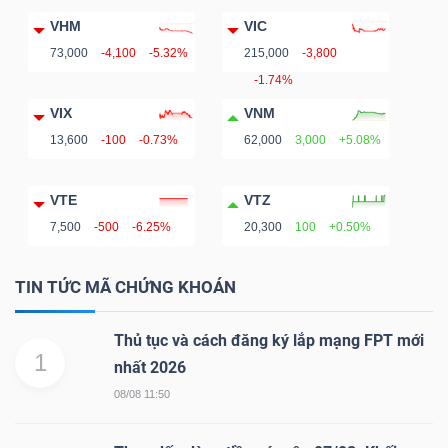
VHM
VIC
73,000
-4,100
-5.32%
215,000
-3,800
-1.74%
VIX
VNM
13,600
-100
-0.73%
62,000
3,000
+5.08%
VTE
VTZ
7,500
-500
-6.25%
20,300
100
+0.50%
TIN TỨC MÃ CHỨNG KHOÁN
Thủ tục và cách đăng ký lắp mạng FPT mới
1
nhất 2026
08/08 11:50