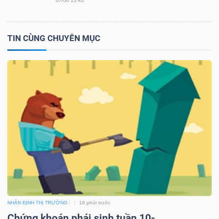
07/08 15:45
TIN CÙNG CHUYÊN MỤC
NHẬN ĐỊNH THỊ TRƯỜNG
18 phút trước
Chứng khoán phái sinh tuần 10-