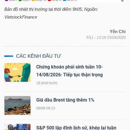
Bản đồ nhiệt thị trường tại thời điểm 9h05. Nguồn:
VietstockFinance
Yến Chi
Công
FILI
- 13:19 03/04/2025
cụ
đầu
CÁC KÊNH ĐẦU TƯ
tư
Chứng khoán phái sinh tuần 10-
14/08/2026: Tiếp tục thận trọng
18 phút trước
Truyền
Giá dầu Brent tăng thêm 1%
thông
08/08 08:13
tài
chính
S&P 500 lập đỉnh lịch sử, khép lại tuần