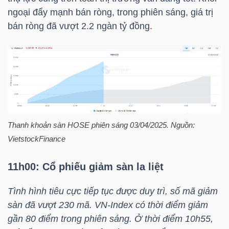
YẾU
ngoại đẩy mạnh bán ròng, trong phiên sáng, giá trị
bán ròng đã vượt 2.2 ngàn tỷ đồng.
TIÊU
DÙNG
THIẾT
YẾU
Thanh khoản sàn
HOSE
phiên sáng 03/04/2025. Nguồn:
VietstockFinance
11h00: Cổ phiếu giảm sàn la liệt
CHĂM
SÓC
Tình hình tiêu cực tiếp tục được duy trì, số mã giảm
SỨC
sàn đã vượt 230 mã.
VN-Index
có thời điểm giảm
KHỎE
gần 80 điểm trong phiên sáng. Ở thời điểm 10h55,