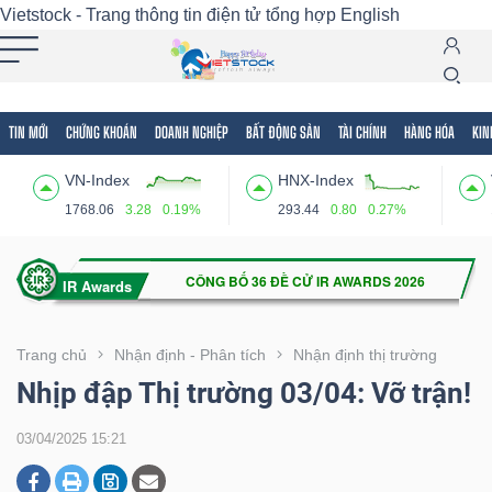
Vietstock - Trang thông tin điện tử tổng hợp
English
TIN MỚI
CHỨNG KHOÁN
DOANH NGHIỆP
BẤT ĐỘNG SẢN
TÀI CHÍNH
HÀNG HÓA
KIN
Tất cả
Tính năng
Ngành
Mã chứng khoán
Lãnh
VN-Index
HNX-Index
Tính
1768.06
3.28
0.19%
293.44
0.80
0.27%
năng
(-)
VIETSTOCK
Trang chủ
Nhận định - Phân tích
Nhận định thị trường
Nhịp đập Thị trường 03/04: Vỡ trận!
CHỨNG
03/04/2025 15:21
KHOÁN