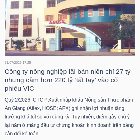
LIỆU
Ngành
(-)
VS-
SECTOR
31/07/2026 17:25
Công ty nông nghiệp lãi bán niên chỉ 27 tỷ
nhưng cầm hơn 220 tỷ ‘tất tay’ vào cổ
phiếu VIC
NĂNG
Quý 2/2026, CTCP Xuất nhập khẩu Nông sản Thực phẩm
LƯỢNG
An Giang (Afiex, HOSE: AFX) ghi nhận lợi nhuận tăng
trưởng khá tốt so với cùng kỳ. Tuy nhiên, điểm gây chú ý
lại nằm ở mảng đầu tư chứng khoán kinh doanh trên bảng
cân đối kế toán.