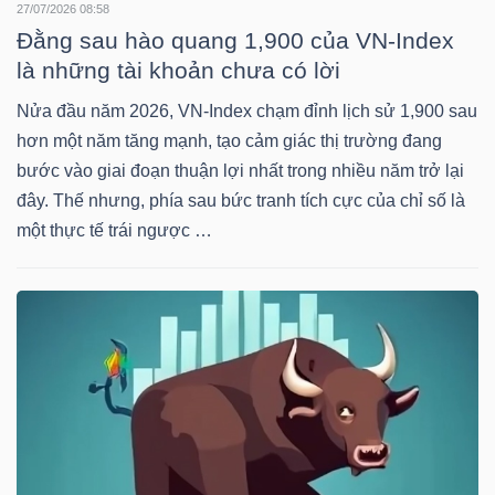
DỊCH
27/07/2026 08:58
VỤ
Đằng sau hào quang 1,900 của VN-Index
là những tài khoản chưa có lời
TRUYỀN
THÔNG
Nửa đầu năm 2026, VN-Index chạm đỉnh lịch sử 1,900 sau
hơn một năm tăng mạnh, tạo cảm giác thị trường đang
bước vào giai đoạn thuận lợi nhất trong nhiều năm trở lại
đây. Thế nhưng, phía sau bức tranh tích cực của chỉ số là
một thực tế trái ngược …
TIỆN
ÍCH
BẤT
ĐỘNG
SẢN