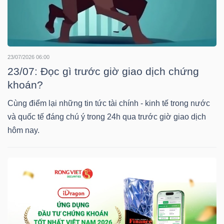
Mã
chứng
khoán
(-)
23/07/2026 06:00
23/07: Đọc gì trước giờ giao dịch chứng
Tất cả
Cổ phiếu
Chỉ số
Chứng chỉ quỹ
Chứng 
khoán?
Cùng điểm lại những tin tức tài chính - kinh tế trong nước
Lãnh
và quốc tế đáng chú ý trong 24h qua trước giờ giao dịch
đạo
hôm nay.
(-)
Tất cả
Người nội bộ
Người liên quan
Cổ đông lớn
Tin
tức
(-)