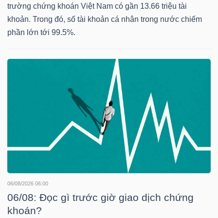
HÀNG
trường chứng khoán Việt Nam có gần 13.66 triệu tài
HÓA
khoản. Trong đó, số tài khoản cá nhân trong nước chiếm
phần lớn tới 99.5%.
KINH
TẾ
THẾ
GIỚI
ĐÔNG
06/08/2026 06:00
06/08: Đọc gì trước giờ giao dịch chứng
DƯƠNG
khoán?