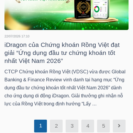
Bài
viết
của
tác
22/07/2026 17:10
giả
iDragon của Chứng khoán Rồng Việt đạt
(-)
giải “Ứng dụng đầu tư chứng khoán tốt
nhất Việt Nam 2026”
CTCP Chứng khoán Rồng Việt (VDSC) vừa được Global
Báo
Banking & Finance Review vinh danh tại hạng mục “Ứng
cáo
dụng đầu tư chứng khoán tốt nhất Việt Nam 2026” dành
phân
cho ứng dụng di động iDragon. Giải thưởng ghi nhận nỗ
tích
lực của Rồng Việt trong định hướng “Lấy …
(-)
Thuật
1
2
3
4
5