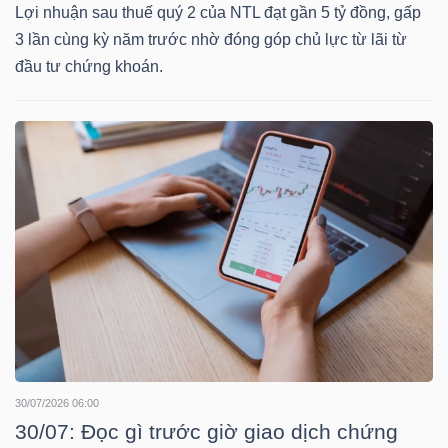
YẾU
Lợi nhuận sau thuế quý 2 của NTL đạt gần 5 tỷ đồng, gấp
3 lần cùng kỳ năm trước nhờ đóng góp chủ lực từ lãi từ
đầu tư chứng khoán.
TIÊU
DÙNG
THIẾT
YẾU
CHĂM
SÓC
SỨC
30/07/2026 06:00
KHỎE
30/07: Đọc gì trước giờ giao dịch chứng