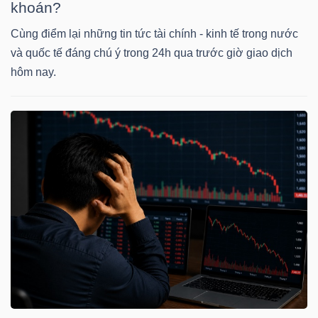
khoán?
Cùng điểm lại những tin tức tài chính - kinh tế trong nước
và quốc tế đáng chú ý trong 24h qua trước giờ giao dịch
TÀI
hôm nay.
CHÍNH
CÔNG
NGHỆ
THÔNG
TIN