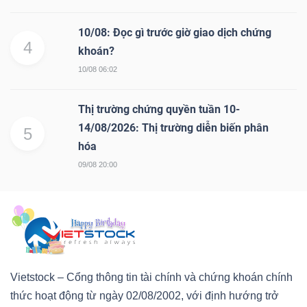
10/08: Đọc gì trước giờ giao dịch chứng
4
khoán?
10/08 06:02
Công
cụ
Thị trường chứng quyền tuần 10-
đầu
14/08/2026: Thị trường diễn biến phân
5
tư
hóa
09/08 20:00
Truyền
thông
tài
Vietstock – Cổng thông tin tài chính và chứng khoán chính
chính
thức hoạt động từ ngày 02/08/2002, với định hướng trở