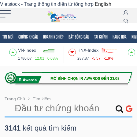
Vietstock - Trang thông tin điện tử tổng hợp
English
TIN MỚI
CHỨNG KHOÁN
DOANH NGHIỆP
BẤT ĐỘNG SẢN
TÀI CHÍNH
HÀNG HÓA
KIN
Tất cả
Tính năng
Ngành
Mã chứng khoán
Lãnh
VN-Index
HNX-Index
Tính
1780.07
12.01
0.68%
287.87
-5.57
-1.9%
năng
(-)
VIETSTOCK
Trang Chủ
Tìm kiếm
CHỨNG
3141
kết quả tìm kiếm
KHOÁN