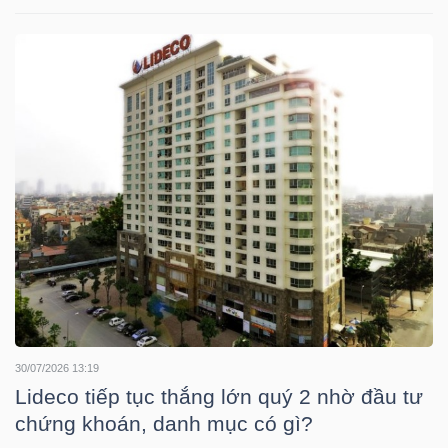
NGUYÊN
VẬT
LIỆU
CÔNG
NGHIỆP
TIÊU
30/07/2026 13:19
DÙNG
Lideco tiếp tục thắng lớn quý 2 nhờ đầu tư
KHÔNG
chứng khoán, danh mục có gì?
THIẾT