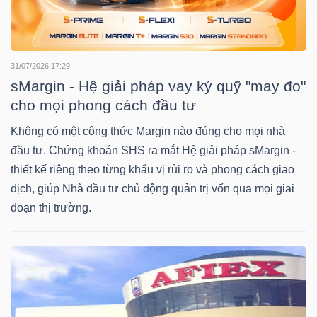
TRÁI
31/07/2026 17:29
PHIẾU
sMargin - Hệ giải pháp vay ký quỹ "may đo"
cho mọi phong cách đầu tư
Không có một công thức Margin nào đúng cho mọi nhà
CÔNG
đầu tư. Chứng khoán SHS ra mắt Hệ giải pháp sMargin -
CỤ
thiết kế riêng theo từng khẩu vị rủi ro và phong cách giao
ĐẦU
dịch, giúp Nhà đầu tư chủ động quản trị vốn qua mọi giai
TƯ
đoạn thị trường.
TRUY
XUẤT
DỮ