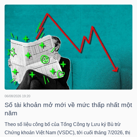
DOANH
NGHIỆP
BẤT
ĐỘNG
SẢN
06/08/2026 19:20
TÀI
Số tài khoản mở mới về mức thấp nhất một
CHÍNH
năm
Theo số liệu công bố của Tổng Công ty Lưu ký Bù trừ
Chứng khoán Việt Nam (VSDC), tới cuối tháng 7/2026, thị