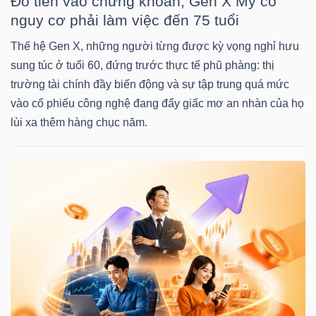
Đổ tiền vào chứng khoán, Gen X Mỹ có
nguy cơ phải làm việc đến 75 tuổi
Thế hệ Gen X, những người từng được kỳ vọng nghỉ hưu
NGÀNH
sung túc ở tuổi 60, đứng trước thực tế phũ phàng: thị
trường tài chính đầy biến động và sự tập trung quá mức
vào cổ phiếu công nghệ đang đẩy giấc mơ an nhàn của họ
DOANH
lùi xa thêm hàng chục năm.
NGHIỆP
CỔ
PHIẾU
PHÁI
SINH