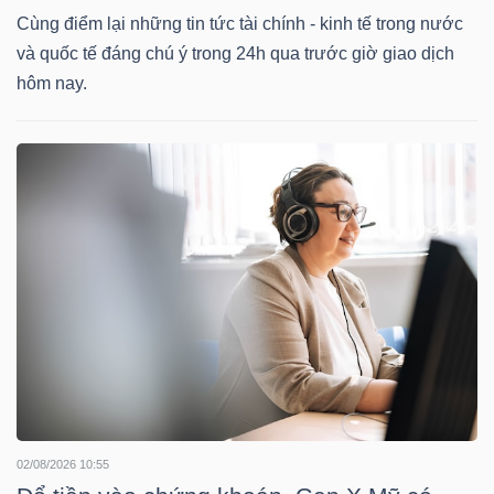
Cùng điểm lại những tin tức tài chính - kinh tế trong nước
TÀI
và quốc tế đáng chú ý trong 24h qua trước giờ giao dịch
hôm nay.
CHÍNH
CÁ
NHÂN
PHÂN
TÍCH
VIETSTOCKFINANCE
VĨ
02/08/2026 10:55
MÔ