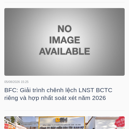
NGUYÊN
VẬT
LIỆU
CÔNG
NGHIỆP
05/08/2026 15:25
BFC: Giải trình chênh lệch LNST BCTC
riêng và hợp nhất soát xét năm 2026
TIÊU
DÙNG
KHÔNG
THIẾT