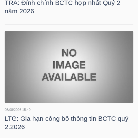
TRA: Đính chính BCTC hợp nhất Quý 2
LIỆU
năm 2026
Ngành
(-)
VS-
SECTOR
NĂNG
LƯỢNG
05/08/2026 15:49
LTG: Gia hạn công bố thông tin BCTC quý
2.2026