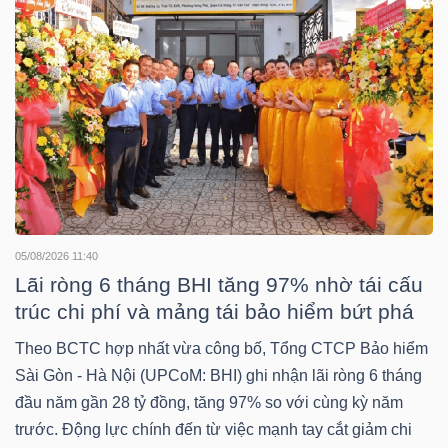
YẾU
TIÊU
DÙNG
THIẾT
YẾU
05/08/2026 11:40
Lãi ròng 6 tháng BHI tăng 97% nhờ tái cấu
trúc chi phí và mảng tái bảo hiểm bứt phá
CHĂM
Theo BCTC hợp nhất vừa công bố, Tổng CTCP Bảo hiểm
SÓC
Sài Gòn - Hà Nội (UPCoM: BHI) ghi nhận lãi ròng 6 tháng
SỨC
đầu năm gần 28 tỷ đồng, tăng 97% so với cùng kỳ năm
KHỎE
trước. Động lực chính đến từ việc mạnh tay cắt giảm chi