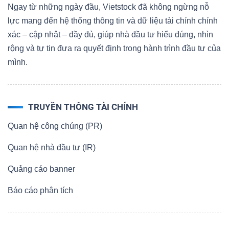
Ngay từ những ngày đầu, Vietstock đã không ngừng nỗ
Bài
lực mang đến hệ thống thông tin và dữ liệu tài chính chính
viết
xác – cập nhật – đầy đủ, giúp nhà đầu tư hiểu đúng, nhìn
của
rộng và tự tin đưa ra quyết định trong hành trình đầu tư của
tác
mình.
giả
(-)
TRUYỀN THÔNG TÀI CHÍNH
Báo
Quan hệ công chúng (PR)
cáo
Quan hệ nhà đầu tư (IR)
phân
tích
Quảng cáo banner
(-)
Báo cáo phân tích
Thuật