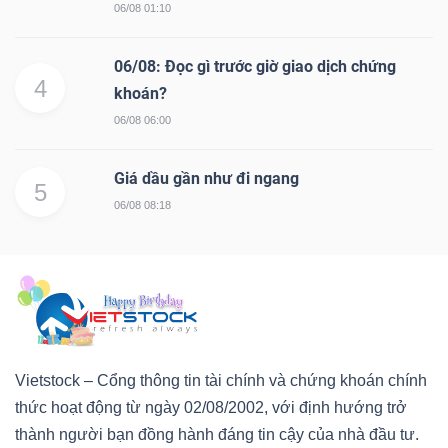
06/08 01:10
Mã
chứng
06/08: Đọc gì trước giờ giao dịch chứng
khoán
4
khoán?
(-)
06/08 06:00
Tất cả
Cổ phiếu
Chỉ số
Chứng chỉ quỹ
Chứng 
Giá dầu gần như đi ngang
5
06/08 08:18
Lãnh
đạo
(-)
Tất cả
Người nội bộ
Người liên quan
Cổ đông lớn
Tin
Vietstock – Cổng thông tin tài chính và chứng khoán chính
tức
thức hoạt động từ ngày 02/08/2002, với định hướng trở
(-)
thành người bạn đồng hành đáng tin cậy của nhà đầu tư.