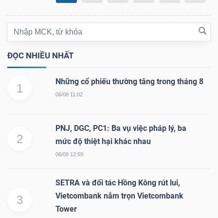
DỊCH
VỤ
TRUYỀN
THÔNG
ĐỌC NHIỀU NHẤT
Những cổ phiếu thường tăng trong tháng 8
1
06/08 11:02
TIỆN
ÍCH
PNJ, DGC, PC1: Ba vụ việc pháp lý, ba
2
mức độ thiệt hại khác nhau
06/08 12:59
BẤT
SETRA và đối tác Hồng Kông rút lui,
ĐỘNG
Vietcombank nắm trọn Vietcombank
3
SẢN
Tower