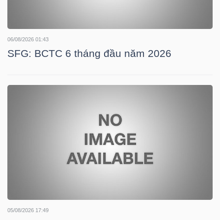
TRÁI
06/08/2026 01:43
SFG: BCTC 6 tháng đầu năm 2026
PHIẾU
CÔNG
CỤ
ĐẦU
TƯ
TRUY
XUẤT
05/08/2026 17:49
DỮ