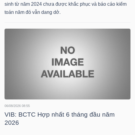
HÀNG
sinh từ năm 2024 chưa được khắc phục và báo cáo kiểm
HÓA
toán năm đó vẫn dang dở.
KINH
TẾ
THẾ
GIỚI
06/08/2026 08:55
ĐÔNG
VIB: BCTC Hợp nhất 6 tháng đầu năm
DƯƠNG
2026