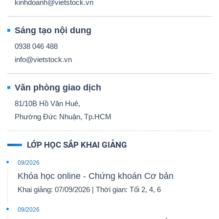
kinhdoanh@vietstock.vn
Sáng tạo nội dung
0938 046 488
Công
info@vietstock.vn
cụ
đầu
Văn phòng giao dịch
tư
81/10B Hồ Văn Huê,
Phường Đức Nhuận, Tp.HCM
LỚP HỌC SẮP KHAI GIẢNG
Truyền
09/2026
thông
Khóa học online - Chứng khoán Cơ bản
tài
Khai giảng: 07/09/2026 | Thời gian: Tối 2, 4, 6
chính
09/2026