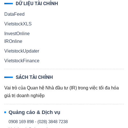
ngữ
DỮ LIỆU TÀI CHÍNH
(-)
DataFeed
VietstockXLS
Dịch
InvestOnline
vụ
IROnline
(-)
VietstockUpdater
VietstockFinance
Đào
tạo
SÁCH TÀI CHÍNH
Vai trò của Quan hệ Nhà đầu tư (IR) trong việc tối đa hóa
giá trị doanh nghiệp
Sách
Quảng cáo & Dịch vụ
tài
0908 169 898 - (028) 3848 7238
chính