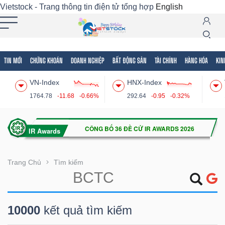
Vietstock - Trang thông tin điện tử tổng hợp
English
TIN MỚI
CHỨNG KHOÁN
DOANH NGHIỆP
BẤT ĐỘNG SẢN
TÀI CHÍNH
HÀNG HÓA
KIN
Tất cả
Tính năng
Ngành
Mã chứng khoán
Lãnh
VN-Index
HNX-Index
Tính
1764.78
-11.68
-0.66%
292.64
-0.95
-0.32%
năng
(-)
VIETSTOCK
Trang Chủ
Tìm kiếm
CHỨNG
10000
kết quả tìm kiếm
KHOÁN