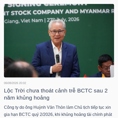
DOANH
NGHIỆP
BẤT
ĐỘNG
SẢN
06/08/2026 20:02
TÀI
Lộc Trời chưa thoát cảnh trễ BCTC sau 2
CHÍNH
năm khủng hoảng
Công ty do ông Huỳnh Văn Thòn làm Chủ tịch tiếp tục xin
gia hạn BCTC quý 2/2026, khi khủng hoảng tài chính phát