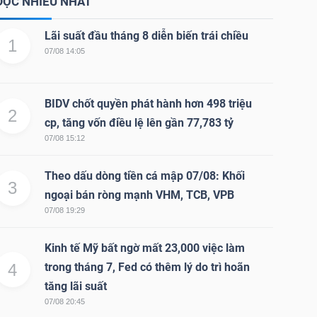
ĐỌC NHIỀU NHẤT
Lãi suất đầu tháng 8 diễn biến trái chiều
1
07/08 14:05
BIDV chốt quyền phát hành hơn 498 triệu
2
cp, tăng vốn điều lệ lên gần 77,783 tỷ
07/08 15:12
Theo dấu dòng tiền cá mập 07/08: Khối
3
ngoại bán ròng mạnh VHM, TCB, VPB
07/08 19:29
Kinh tế Mỹ bất ngờ mất 23,000 việc làm
4
trong tháng 7, Fed có thêm lý do trì hoãn
tăng lãi suất
07/08 20:45