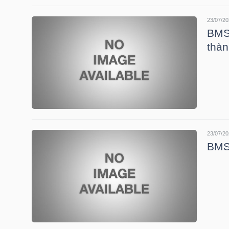
23/07/20
BMS:
NGÀNH
thàn
DOANH
NGHIỆP
23/07/20
BMS
CỔ
PHIẾU
PHÁI
SINH