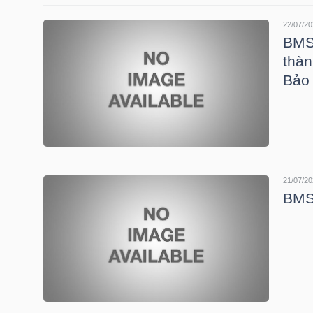
22/07/20
BMS:
TRÁI
thàn
PHIẾU
Bảo
CÔNG
CỤ
ĐẦU
21/07/20
BMS:
TƯ
TRUY
XUẤT
DỮ