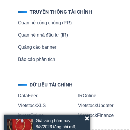
NGUYÊN
TRUYỀN THÔNG TÀI CHÍNH
VẬT
LIỆU
Quan hệ công chúng (PR)
Quan hệ nhà đầu tư (IR)
Quảng cáo banner
CÔNG
Báo cáo phân tích
NGHIỆP
DỮ LIỆU TÀI CHÍNH
DataFeed
IROnline
TIÊU
VietstockXLS
VietstockUpdater
DÙNG
InvestOnline
VietstockFinance
KHÔNG
Giá vàng hôm nay
THIẾT
8/8/2026 tăng phi mã,