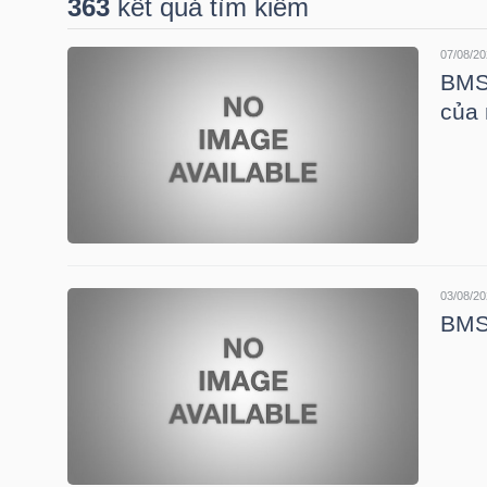
363
kết quả tìm kiếm
07/08/20
DOANH
BMS:
NGHIỆP
của 
BẤT
ĐỘNG
SẢN
03/08/20
BMS:
TÀI
CHÍNH