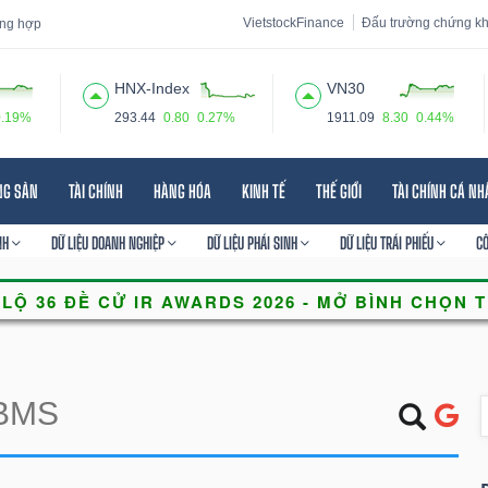
VietstockFinance
Đấu trường chứng k
tổng hợp
HNX-Index
VN30
0.19%
293.44
0.80
0.27%
1911.09
8.30
0.44%
 đạo
Tin tức
Báo cáo phân tích
Thuật ngữ
Dịch vụ
NG SẢN
TÀI CHÍNH
HÀNG HÓA
KINH TẾ
THẾ GIỚI
TÀI CHÍNH CÁ N
NH
DỮ LIỆU DOANH NGHIỆP
DỮ LIỆU PHÁI SINH
DỮ LIỆU TRÁI PHIẾU
C