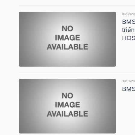
HÀNG
HÓA
03/08/20
BMS:
triể
HOS
KINH
TẾ
THẾ
30/07/20
GIỚI
BMS:
ĐÔNG
DƯƠNG