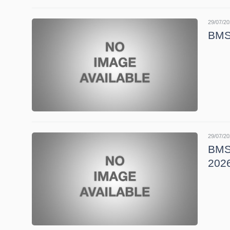
29/07/20
TÀI
BMS:
CHÍNH
CÁ
NHÂN
PHÂN
TÍCH
29/07/20
VIETSTOCKFINANCE
BMS:
202
VĨ
MÔ