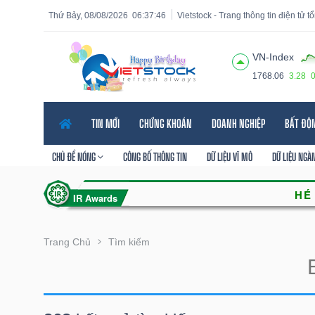
Thứ Bảy, 08/08/2026
06:37:47
Vietstock - Trang thông tin điện tử 
VN-Index
1768.06
3.28
Tất cả
Tính năng
Ngành
Mã chứng khoán
Lãnh
TIN MỚI
CHỨNG KHOÁN
DOANH NGHIỆP
BẤT ĐỘ
Tính
năng
CHỦ ĐỀ NÓNG
CÔNG BỐ THÔNG TIN
DỮ LIỆU VĨ MÔ
DỮ LIỆU NGÀ
(-)
VIETSTOCK
Trang Chủ
Tìm kiếm
CHỨNG
KHOÁN