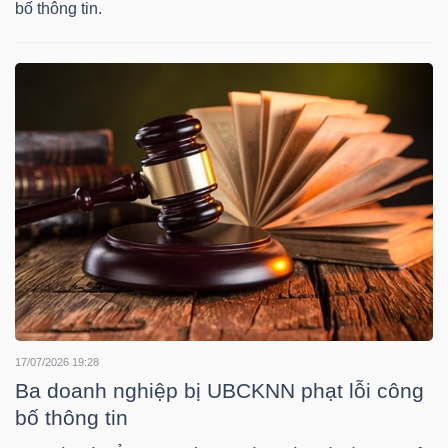
YẾU
bố thông tin.
TIÊU
DÙNG
THIẾT
YẾU
CHĂM
17/07/2026 19:28
SÓC
Ba doanh nghiệp bị UBCKNN phạt lỗi công
SỨC
bố thông tin
KHỎE