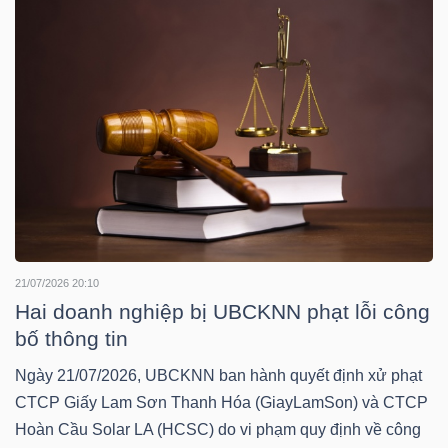
NGUYÊN
VẬT
LIỆU
CÔNG
NGHIỆP
21/07/2026 20:10
Hai doanh nghiệp bị UBCKNN phạt lỗi công
bố thông tin
TIÊU
DÙNG
Ngày 21/07/2026, UBCKNN ban hành quyết định xử phạt
KHÔNG
CTCP Giấy Lam Sơn Thanh Hóa (GiayLamSon) và CTCP
THIẾT
Hoàn Cầu Solar LA (HCSC) do vi phạm quy định về công