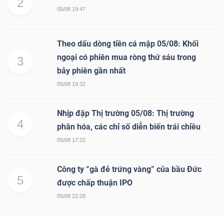
2
05/08 19:47
Mã
chứng
khoán
Theo dấu dòng tiền cá mập 05/08: Khối
(-)
ngoại có phiên mua ròng thứ sáu trong
3
bảy phiên gần nhất
Tất cả
Cổ phiếu
Chỉ số
Chứng chỉ quỹ
Chứng 
05/08 19:32
Lãnh
Nhịp đập Thị trường 05/08: Thị trường
đạo
4
phân hóa, các chỉ số diễn biến trái chiều
(-)
05/08 17:22
Tất cả
Người nội bộ
Người liên quan
Cổ đông lớn
Công ty “gà đẻ trứng vàng” của bầu Đức
5
Tin
được chấp thuận IPO
tức
05/08 22:28
(-)