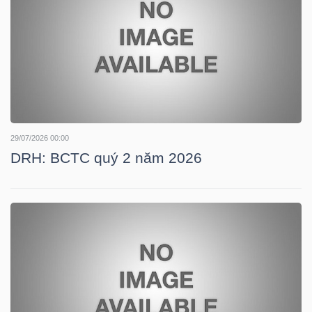
HÀNG
HÓA
KINH
TẾ
29/07/2026 00:00
DRH: BCTC quý 2 năm 2026
THẾ
GIỚI
ĐÔNG
DƯƠNG