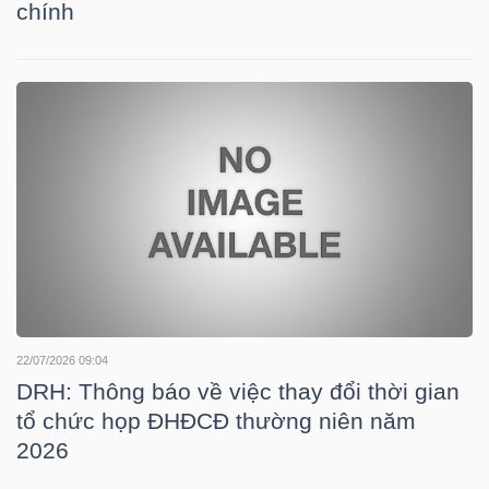
chính
TRÁI
PHIẾU
CÔNG
CỤ
ĐẦU
TƯ
22/07/2026 09:04
DRH: Thông báo về việc thay đổi thời gian
TRUY
tổ chức họp ĐHĐCĐ thường niên năm
XUẤT
2026
DỮ