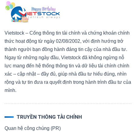
Bài
viết
của
Vietstock – Cổng thông tin tài chính và chứng khoán chính
tác
thức hoạt động từ ngày 02/08/2002, với định hướng trở
giả
thành người bạn đồng hành đáng tin cậy của nhà đầu tư.
(-)
Ngay từ những ngày đầu, Vietstock đã không ngừng nỗ
lực mang đến hệ thống thông tin và dữ liệu tài chính chính
Báo
xác – cập nhật – đầy đủ, giúp nhà đầu tư hiểu đúng, nhìn
cáo
rộng và tự tin đưa ra quyết định trong hành trình đầu tư của
phân
mình.
tích
(-)
TRUYỀN THÔNG TÀI CHÍNH
Thuật
Quan hệ công chúng (PR)