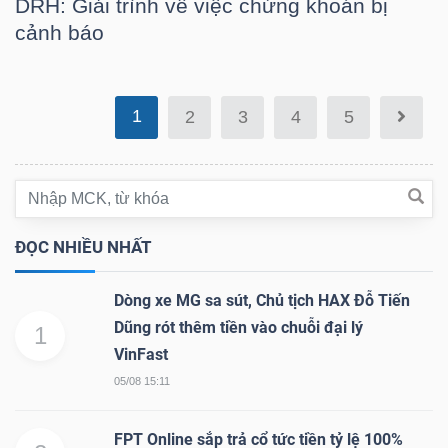
DRH: Giải trình về việc chứng khoán bị
DỊCH
cảnh báo
VỤ
TRUYỀN
THÔNG
1
2
3
4
5
TIỆN
ÍCH
ĐỌC NHIỀU NHẤT
Dòng xe MG sa sút, Chủ tịch HAX Đỗ Tiến
Dũng rót thêm tiền vào chuỗi đại lý
1
VinFast
BẤT
05/08 15:11
ĐỘNG
SẢN
FPT Online sắp trả cổ tức tiền tỷ lệ 100%