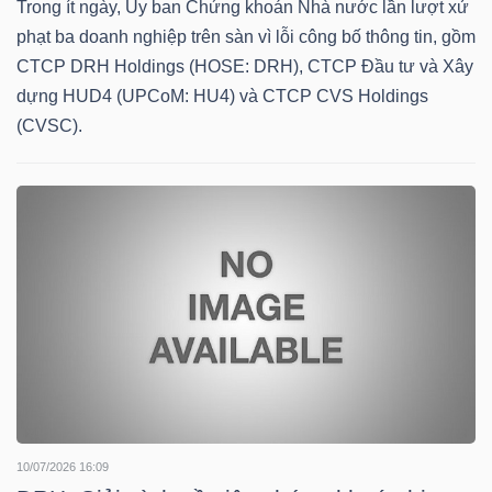
Trong ít ngày, Ủy ban Chứng khoán Nhà nước lần lượt xử
phạt ba doanh nghiệp trên sàn vì lỗi công bố thông tin, gồm
CTCP DRH Holdings (HOSE: DRH), CTCP Đầu tư và Xây
dựng HUD4 (UPCoM: HU4) và CTCP CVS Holdings
TÀI
(CVSC).
CHÍNH
CÔNG
NGHỆ
THÔNG
TIN
10/07/2026 16:09