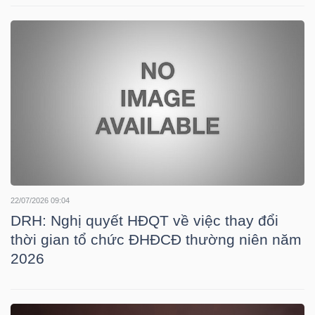
LIỆU
Ngành
(-)
VS-
SECTOR
22/07/2026 09:04
DRH: Nghị quyết HĐQT về việc thay đổi
NĂNG
thời gian tổ chức ĐHĐCĐ thường niên năm
LƯỢNG
2026