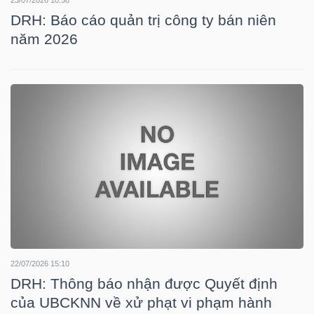
DRH: Báo cáo quản trị công ty bán niên
năm 2026
NGÀNH
DOANH
NGHIỆP
CỔ
PHIẾU
22/07/2026 15:10
DRH: Thông báo nhận được Quyết định
PHÁI
của UBCKNN về xử phạt vi phạm hành
SINH