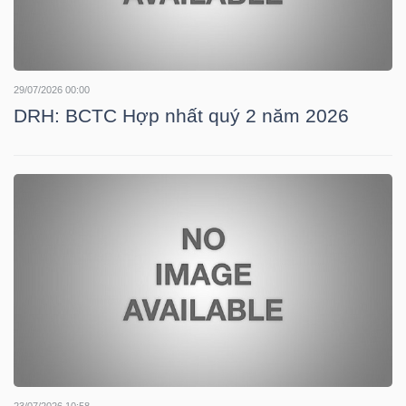
TÀI
CHÍNH
29/07/2026 00:00
CÁ
DRH: BCTC Hợp nhất quý 2 năm 2026
NHÂN
PHÂN
TÍCH
VIETSTOCKFINANCE
VĨ
MÔ
23/07/2026 10:58