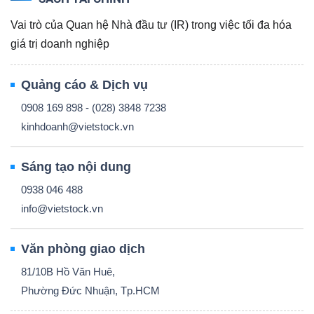
Vai trò của Quan hệ Nhà đầu tư (IR) trong việc tối đa hóa
giá trị doanh nghiệp
Quảng cáo & Dịch vụ
Công
cụ
0908 169 898 - (028) 3848 7238
đầu
kinhdoanh@vietstock.vn
tư
Sáng tạo nội dung
0938 046 488
info@vietstock.vn
Truyền
Văn phòng giao dịch
thông
tài
81/10B Hồ Văn Huê,
chính
Phường Đức Nhuận, Tp.HCM