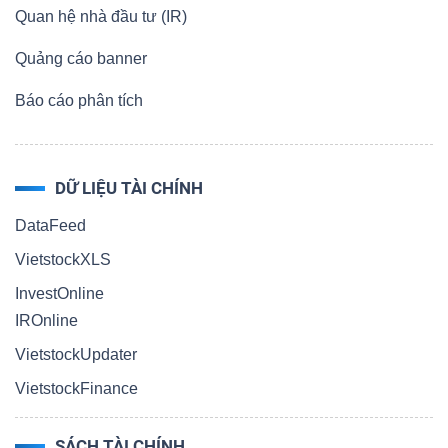
ngữ
Quan hệ nhà đầu tư (IR)
(-)
Quảng cáo banner
Dịch
Báo cáo phân tích
vụ
(-)
DỮ LIỆU TÀI CHÍNH
DataFeed
Đào
VietstockXLS
tạo
InvestOnline
IROnline
VietstockUpdater
Sách
VietstockFinance
tài
chính
SÁCH TÀI CHÍNH