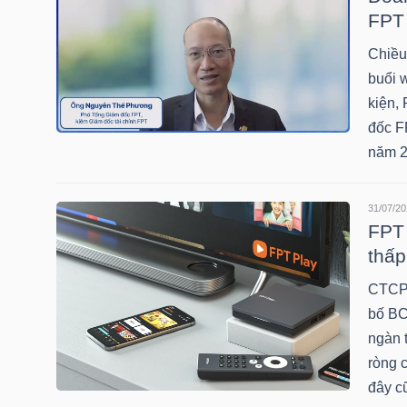
FPT 
Chiều
TRÁI
buổi 
PHIẾU
kiện,
đốc F
năm 2
CÔNG
CỤ
31/07/20
FPT 
ĐẦU
thấp
TƯ
CTCP 
bố BC
ngàn t
TRUY
ròng 
XUẤT
đây c
DỮ