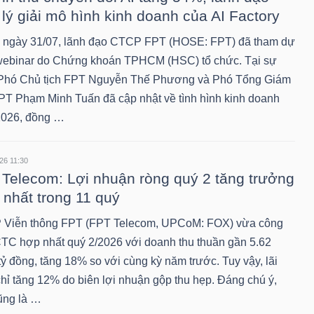
lý giải mô hình kinh doanh của AI Factory
 ngày 31/07, lãnh đạo CTCP FPT (HOSE: FPT) đã tham dự
webinar do Chứng khoán TPHCM (HSC) tổ chức. Tại sự
 Phó Chủ tịch FPT Nguyễn Thế Phương và Phó Tổng Giám
PT Phạm Minh Tuấn đã cập nhật về tình hình kinh doanh
026, đồng …
26 11:30
Telecom: Lợi nhuận ròng quý 2 tăng trưởng
 nhất trong 11 quý
Viễn thông FPT (FPT Telecom, UPCoM: FOX) vừa công
TC hợp nhất quý 2/2026 với doanh thu thuần gần 5.62
ỷ đồng, tăng 18% so với cùng kỳ năm trước. Tuy vậy, lãi
chỉ tăng 12% do biên lợi nhuận gộp thu hẹp. Đáng chú ý,
ũng là …