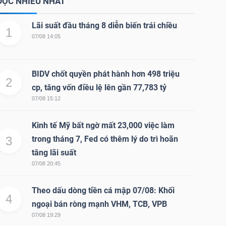
ĐỌC NHIỀU NHẤT
Lãi suất đầu tháng 8 diễn biến trái chiều
1
07/08 14:05
BIDV chốt quyền phát hành hơn 498 triệu
2
cp, tăng vốn điều lệ lên gần 77,783 tỷ
07/08 15:12
Kinh tế Mỹ bất ngờ mất 23,000 việc làm
3
trong tháng 7, Fed có thêm lý do trì hoãn
tăng lãi suất
07/08 20:45
Theo dấu dòng tiền cá mập 07/08: Khối
4
ngoại bán ròng mạnh VHM, TCB, VPB
07/08 19:29