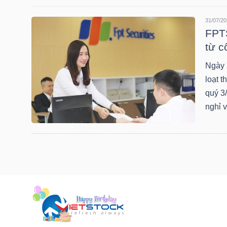
LIỆU
31/07/20
FPTS
Ngành
từ c
(-)
Ngày 
VS-
loạt 
SECTOR
quý 3
nghỉ v
NĂNG
LƯỢNG