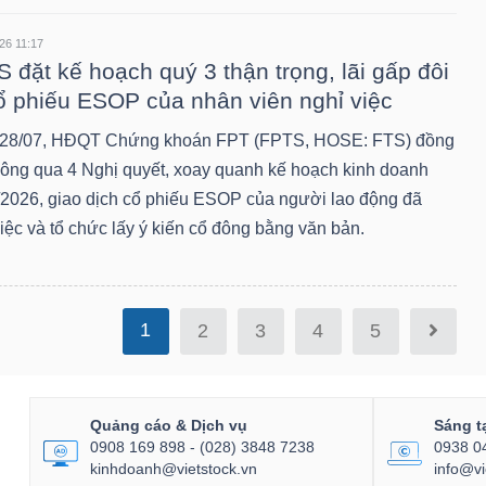
26 11:17
 đặt kế hoạch quý 3 thận trọng, lãi gấp đôi
ổ phiếu ESOP của nhân viên nghỉ việc
28/07, HĐQT Chứng khoán FPT (FPTS, HOSE: FTS) đồng
thông qua 4 Nghị quyết, xoay quanh kế hoạch kinh doanh
/2026, giao dịch cổ phiếu ESOP của người lao động đã
iệc và tổ chức lấy ý kiến cổ đông bằng văn bản.
1
2
3
4
5
Quảng cáo & Dịch vụ
Sáng t
0908 169 898 - (028) 3848 7238
0938 0
kinhdoanh@vietstock.vn
info@vi