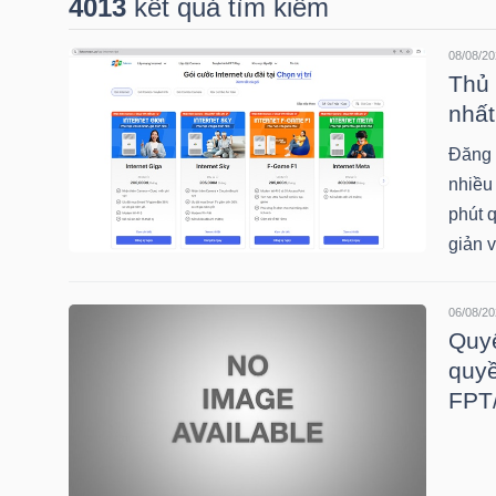
4013
kết quả tìm kiếm
08/08/20
DOANH
Thủ 
NGHIỆP
nhất
Đăng 
nhiều 
BẤT
phút q
ĐỘNG
giản 
SẢN
06/08/20
Quyế
quy
TÀI
FPT
CHÍNH