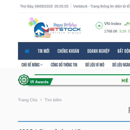
Thứ Bảy, 08/08/2026
05:05:06
Vietstock - Trang thông tin điện tử 
VN-Index
1768.06
3.28
Tất cả
Tính năng
Ngành
Mã chứng khoán
Lãnh
TIN MỚI
CHỨNG KHOÁN
DOANH NGHIỆP
BẤT ĐỘ
Tính
năng
CHỦ ĐỀ NÓNG
CÔNG BỐ THÔNG TIN
DỮ LIỆU VĨ MÔ
DỮ LIỆU NGÀ
(-)
VIETSTOCK
Trang Chủ
Tìm kiếm
CHỨNG
KHOÁN