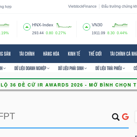
VietstockFinance
Đấu trường chứng k
tổng hợp
HNX-Index
VN30
0.19%
293.44
0.80
0.27%
1911.09
8.30
0.44%
 đạo
Tin tức
Báo cáo phân tích
Thuật ngữ
Dịch vụ
NG SẢN
TÀI CHÍNH
HÀNG HÓA
KINH TẾ
THẾ GIỚI
TÀI CHÍNH CÁ N
NH
DỮ LIỆU DOANH NGHIỆP
DỮ LIỆU PHÁI SINH
DỮ LIỆU TRÁI PHIẾU
C