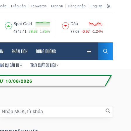
hoán
Diễn đàn
IR Awards
Dịch vụ
Đăng nhập
English
Spot Gold
Dầu
4342.41
78.93
1.85%
77.08
-0.97
-1.24%
HÂN
PHÂN TÍCH
ĐÔNG DƯƠNG
ÔNG CỤ ĐẦU TƯ
TRUY XUẤT DỮ LIỆU