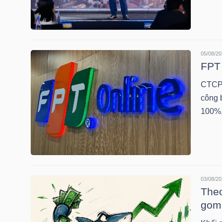
TÀI
CHÍNH
CÁ
05/08/20
FPT 
NHÂN
CTCP 
công b
100%,
PHÂN
TÍCH
VIETSTOCKFINANCE
03/08/20
Theo
VĨ
gom
MÔ