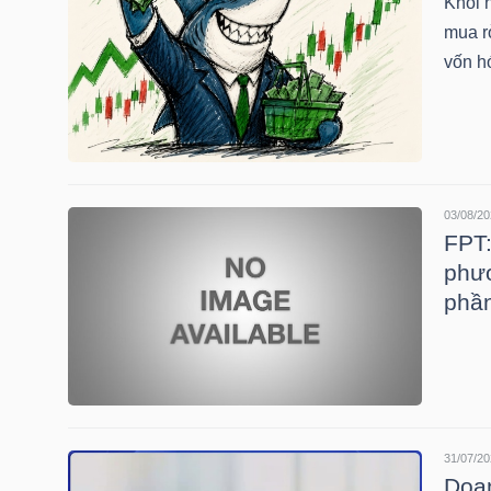
Khối 
mua r
vốn h
NGÀNH
DOANH
NGHIỆP
03/08/20
FPT:
phươ
phần
CỔ
PHIẾU
PHÁI
31/07/20
SINH
Doan