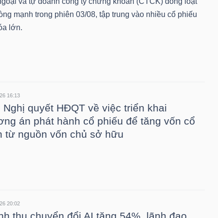
ngoại và tự doanh công ty chứng khoán (CTCK) đồng loạt
òng mạnh trong phiên 03/08, tập trung vào nhiều cổ phiếu
óa lớn.
26 16:13
 Nghị quyết HĐQT về việc triển khai
ng án phát hành cổ phiếu để tăng vốn cổ
 từ nguồn vốn chủ sở hữu
26 20:02
h thu chuyển đổi AI tăng 54%, lãnh đạo