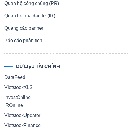
Quan hệ công chúng (PR)
Bài
Quan hệ nhà đầu tư (IR)
viết
của
Quảng cáo banner
tác
Báo cáo phân tích
giả
(-)
DỮ LIỆU TÀI CHÍNH
Báo
DataFeed
cáo
VietstockXLS
phân
tích
InvestOnline
(-)
IROnline
VietstockUpdater
Thuật
VietstockFinance