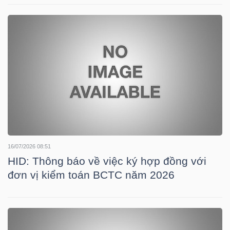
LIỆU
Ngành
(-)
VS-
SECTOR
16/07/2026 08:51
HID: Thông báo về việc ký hợp đồng với
NĂNG
đơn vị kiểm toán BCTC năm 2026
LƯỢNG