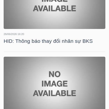
YẾU
TIÊU
26/06/2026 16:20
DÙNG
HID: Thông báo thay đổi nhân sự BKS
THIẾT
YẾU
CHĂM
SÓC
SỨC
KHỎE