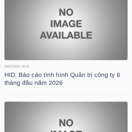
HÀNG
HÓA
KINH
TẾ
30/07/2026 18:10
HID: Báo cáo tình hình Quản trị công ty 6
THẾ
tháng đầu năm 2026
GIỚI
ĐÔNG
DƯƠNG