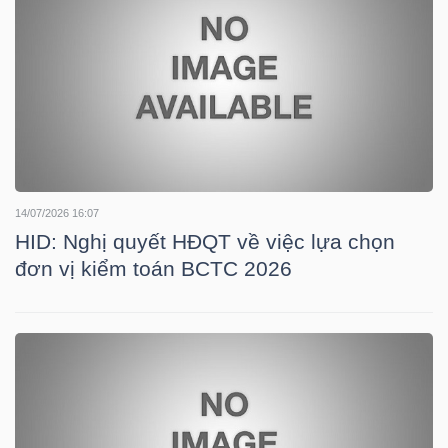
NGUYÊN
VẬT
LIỆU
CÔNG
14/07/2026 16:07
NGHIỆP
HID: Nghị quyết HĐQT về việc lựa chọn
đơn vị kiểm toán BCTC 2026
TIÊU
DÙNG
KHÔNG
THIẾT