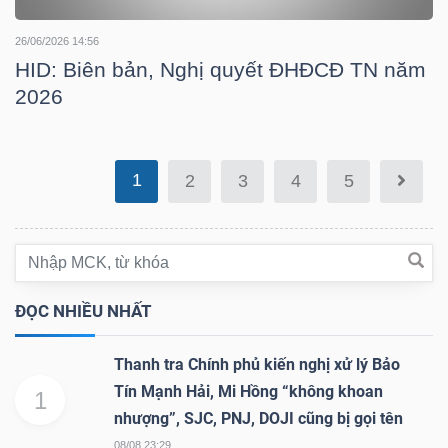
26/06/2026 14:56
HID: Biên bản, Nghị quyết ĐHĐCĐ TN năm
2026
TÀI
CHÍNH
1
2
3
4
5
CÔNG
NGHỆ
THÔNG
ĐỌC NHIỀU NHẤT
TIN
Thanh tra Chính phủ kiến nghị xử lý Bảo
Tín Mạnh Hải, Mi Hồng “không khoan
1
nhượng”, SJC, PNJ, DOJI cũng bị gọi tên
08/08 23:29