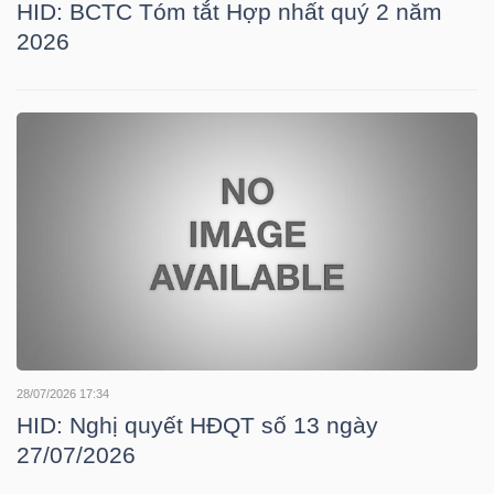
HID: BCTC Tóm tắt Hợp nhất quý 2 năm
2026
TRÁI
PHIẾU
CÔNG
CỤ
ĐẦU
TƯ
28/07/2026 17:34
TRUY
HID: Nghị quyết HĐQT số 13 ngày
XUẤT
27/07/2026
DỮ