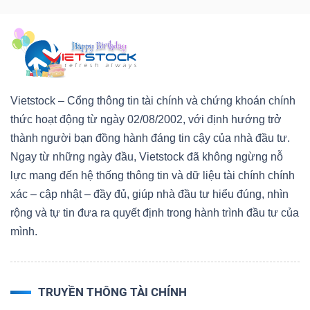
Mã
chứng
khoán
(-)
Vietstock – Cổng thông tin tài chính và chứng khoán chính
Tất cả
Cổ phiếu
Chỉ số
Chứng chỉ quỹ
Chứng 
thức hoạt động từ ngày 02/08/2002, với định hướng trở
thành người bạn đồng hành đáng tin cậy của nhà đầu tư.
Lãnh
Ngay từ những ngày đầu, Vietstock đã không ngừng nỗ
đạo
lực mang đến hệ thống thông tin và dữ liệu tài chính chính
(-)
xác – cập nhật – đầy đủ, giúp nhà đầu tư hiểu đúng, nhìn
rộng và tự tin đưa ra quyết định trong hành trình đầu tư của
Tất cả
Người nội bộ
Người liên quan
Cổ đông lớn
mình.
Tin
tức
(-)
TRUYỀN THÔNG TÀI CHÍNH