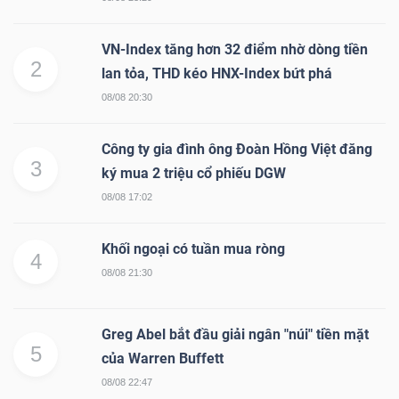
DỊCH
VỤ
VN-Index tăng hơn 32 điểm nhờ dòng tiền
TRUYỀN
2
lan tỏa, THD kéo HNX-Index bứt phá
THÔNG
08/08 20:30
Công ty gia đình ông Đoàn Hồng Việt đăng
3
ký mua 2 triệu cổ phiếu DGW
TIỆN
08/08 17:02
ÍCH
Khối ngoại có tuần mua ròng
4
08/08 21:30
BẤT
Greg Abel bắt đầu giải ngân "núi" tiền mặt
ĐỘNG
5
của Warren Buffett
SẢN
08/08 22:47