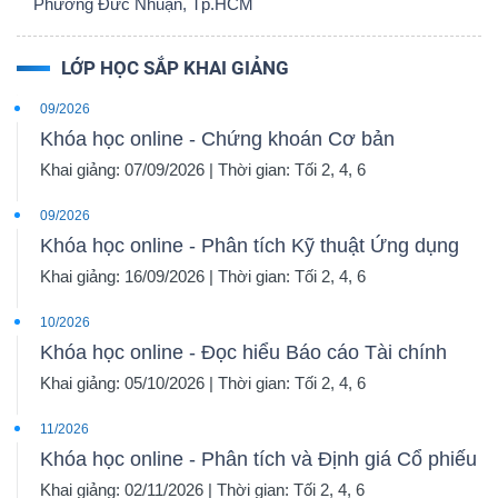
Phường Đức Nhuận, Tp.HCM
LỚP HỌC SẮP KHAI GIẢNG
09/2026
Công
Khóa học online - Chứng khoán Cơ bản
cụ
Khai giảng: 07/09/2026 | Thời gian: Tối 2, 4, 6
đầu
09/2026
tư
Khóa học online - Phân tích Kỹ thuật Ứng dụng
Khai giảng: 16/09/2026 | Thời gian: Tối 2, 4, 6
10/2026
Khóa học online - Đọc hiểu Báo cáo Tài chính
Truyền
Khai giảng: 05/10/2026 | Thời gian: Tối 2, 4, 6
thông
tài
11/2026
Khóa học online - Phân tích và Định giá Cổ phiếu
chính
Khai giảng: 02/11/2026 | Thời gian: Tối 2, 4, 6