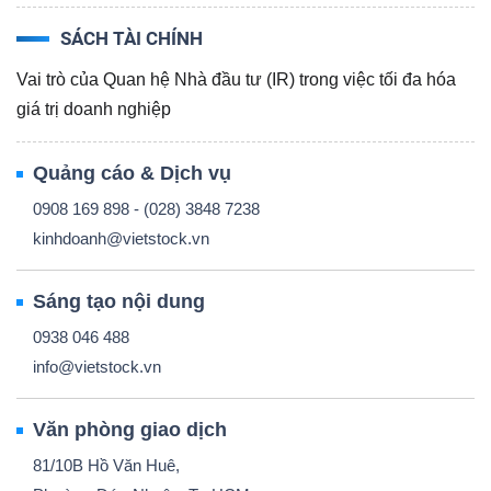
ngữ
(-)
SÁCH TÀI CHÍNH
Vai trò của Quan hệ Nhà đầu tư (IR) trong việc tối đa hóa
Dịch
giá trị doanh nghiệp
vụ
(-)
Quảng cáo & Dịch vụ
0908 169 898 - (028) 3848 7238
kinhdoanh@vietstock.vn
Đào
tạo
Sáng tạo nội dung
0938 046 488
info@vietstock.vn
Sách
Văn phòng giao dịch
tài
81/10B Hồ Văn Huê,
chính