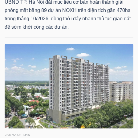
DỊCH
UBND TP. Hà Nội đặt mục tiêu cơ bản hoàn thành giải
VỤ
phóng mặt bằng 89 dự án NOXH trên diện tích gần 470ha
trong tháng 10/2026, đồng thời đẩy nhanh thủ tục giao đất
TRUYỀN
để sớm khởi công các dự án.
THÔNG
TIỆN
ÍCH
BẤT
ĐỘNG
SẢN
23/07/2026 13:07