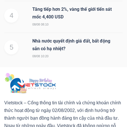
Tăng tiếp hơn 2%, vàng thế giới tiến sát
4
mốc 4,400 USD
08/08 08:10
Công
Nhà nước quyết định giá đất, bất động
cụ
5
sản có hạ nhiệt?
đầu
08/08 10:20
tư
Truyền
thông
Vietstock – Cổng thông tin tài chính và chứng khoán chính
tài
thức hoạt động từ ngày 02/08/2002, với định hướng trở
chính
thành người bạn đồng hành đáng tin cậy của nhà đầu tư.
Ngay từ những ngày đầu, Vietstock đã không ngừng nỗ