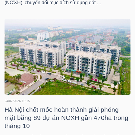
(NƠXH), chuyển đổi mục đích sử dụng đất …
TÀI
CHÍNH
CÔNG
NGHỆ
THÔNG
TIN
24/07/2026 15:15
Hà Nội chốt mốc hoàn thành giải phóng
mặt bằng 89 dự án NOXH gần 470ha trong
tháng 10