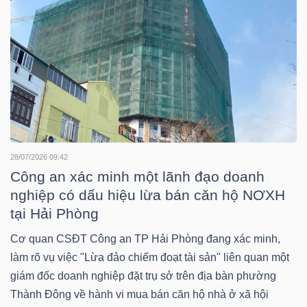
YẾU
TIÊU
DÙNG
THIẾT
YẾU
28/07/2026 09:42
Công an xác minh một lãnh đạo doanh
nghiệp có dấu hiệu lừa bán căn hộ NƠXH
tại Hải Phòng
CHĂM
Cơ quan CSĐT Công an TP Hải Phòng đang xác minh,
SÓC
làm rõ vụ việc "Lừa đảo chiếm đoạt tài sản" liên quan một
SỨC
giám đốc doanh nghiệp đặt trụ sở trên địa bàn phường
KHỎE
Thành Đông về hành vi mua bán căn hộ nhà ở xã hội