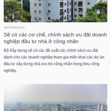
TRÁI
PHIẾU
30/07/2026 09:45
Sẽ có các cơ chế, chính sách ưu đãi doanh
nghiệp đầu tư nhà ở công nhân
CÔNG
Bộ Xây dựng sẽ có các đề xuất các chính sách ưu đãi
CỤ
dành cho các doanh nghiệp tham gia triển khai các dự án
ĐẦU
đầu tư xây dựng nhà lưu trú công nhân trong khu công
nghiệp.
TƯ
TRUY
XUẤT
DỮ