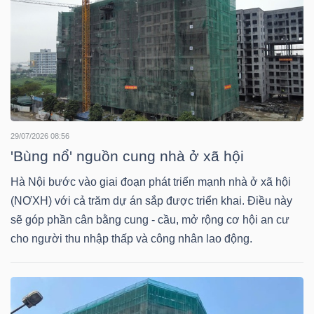
NGUYÊN
VẬT
LIỆU
CÔNG
29/07/2026 08:56
'Bùng nổ' nguồn cung nhà ở xã hội
NGHIỆP
Hà Nội bước vào giai đoạn phát triển mạnh nhà ở xã hội
(NƠXH) với cả trăm dự án sắp được triển khai. Điều này
sẽ góp phần cân bằng cung - cầu, mở rộng cơ hội an cư
cho người thu nhập thấp và công nhân lao động.
TIÊU
DÙNG
KHÔNG
THIẾT