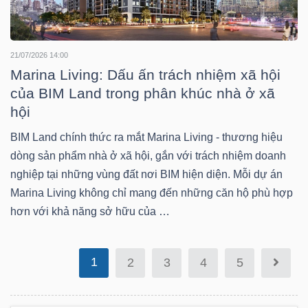
Bài
viết
21/07/2026 14:00
của
Marina Living: Dấu ấn trách nhiệm xã hội
tác
của BIM Land trong phân khúc nhà ở xã
giả
hội
(-)
BIM Land chính thức ra mắt Marina Living - thương hiệu
dòng sản phẩm nhà ở xã hội, gắn với trách nhiệm doanh
Báo
nghiệp tại những vùng đất nơi BIM hiện diện. Mỗi dự án
cáo
Marina Living không chỉ mang đến những căn hộ phù hợp
phân
hơn với khả năng sở hữu của …
tích
(-)
1
2
3
4
5
Thuật