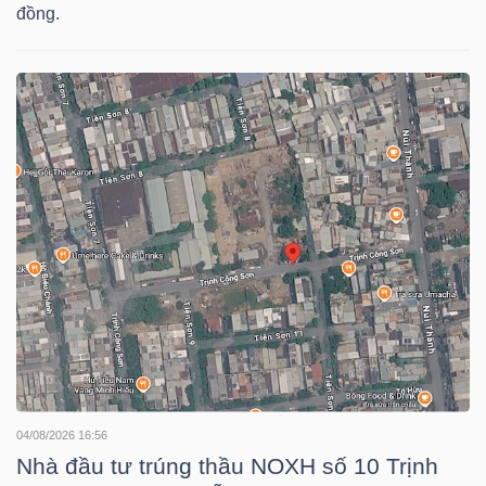
HÀNG
đồng.
HÓA
KINH
TẾ
THẾ
GIỚI
ĐÔNG
DƯƠNG
04/08/2026 16:56
Nhà đầu tư trúng thầu NOXH số 10 Trịnh