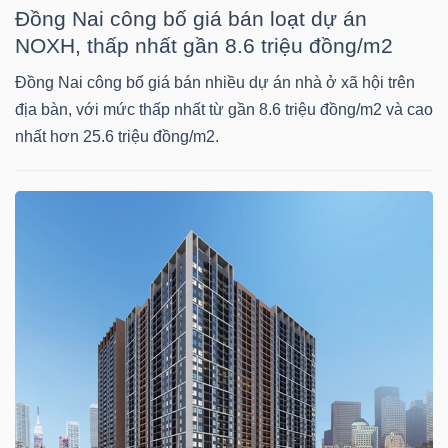
Đồng Nai công bố giá bán loạt dự án
Mã
NOXH, thấp nhất gần 8.6 triệu đồng/m2
chứng
khoán
Đồng Nai công bố giá bán nhiều dự án nhà ở xã hội trên
(-)
địa bàn, với mức thấp nhất từ gần 8.6 triệu đồng/m2 và cao
nhất hơn 25.6 triệu đồng/m2.
Tất cả
Cổ phiếu
Chỉ số
Chứng chỉ quỹ
Chứng 
Lãnh
đạo
(-)
Tất cả
Người nội bộ
Người liên quan
Cổ đông lớn
Tin
tức
(-)