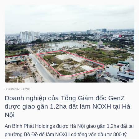
DOANH
NGHIỆP
BẤT
ĐỘNG
SẢN
08/08/2026 12:01
Doanh nghiệp của Tổng Giám đốc GenZ
TÀI
được giao gần 1.2ha đất làm NOXH tại Hà
Nội
CHÍNH
An Bình Phát Holdings được Hà Nội giao gần 1.2ha đất tại
phường Bồ Đề để làm NOXH có tổng vốn đầu tư 800 tỷ