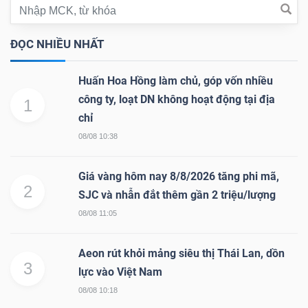
ngữ
(-)
ĐỌC NHIỀU NHẤT
Dịch
Huấn Hoa Hồng làm chủ, góp vốn nhiều
vụ
công ty, loạt DN không hoạt động tại địa
1
(-)
chỉ
08/08 10:38
Đào
Giá vàng hôm nay 8/8/2026 tăng phi mã,
tạo
2
SJC và nhẫn đắt thêm gần 2 triệu/lượng
08/08 11:05
Aeon rút khỏi mảng siêu thị Thái Lan, dồn
Sách
3
lực vào Việt Nam
tài
08/08 10:18
chính