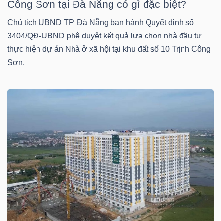
Công Sơn tại Đà Nẵng có gì đặc biệt?
Chủ tịch UBND TP. Đà Nẵng ban hành Quyết định số
TÀI
3404/QĐ-UBND phê duyệt kết quả lựa chọn nhà đầu tư
CHÍNH
thực hiện dự án Nhà ở xã hội tại khu đất số 10 Trịnh Công
CÁ
Sơn.
NHÂN
PHÂN
TÍCH
VIETSTOCKFINANCE
VĨ
MÔ