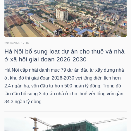
LIỆU
Ngành
(-)
VS-
29/07/2026 17:16
SECTOR
Hà Nội bổ sung loạt dự án cho thuê và nhà
ở xã hội giai đoạn 2026-2030
Hà Nội cập nhật danh mục 79 dự án đầu tư xây dựng nhà
ở, khu đô thị giai đoạn 2026-2030 với tổng diện tích hơn
2.4 ngàn ha, vốn đầu tư hơn 500 ngàn tỷ đồng. Trong đó
NĂNG
lần đầu bổ sung 3 dự án nhà ở cho thuê với tổng vốn gần
LƯỢNG
34.3 ngàn tỷ đồng.