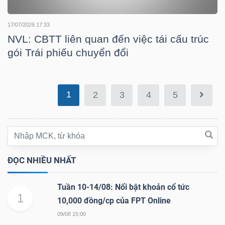
DỊCH
VỤ
17/07/2026 17:33
TRUYỀN
NVL: CBTT liên quan đến việc tái cấu trúc
THÔNG
gói Trái phiếu chuyển đổi
1
2
3
4
5
TIỆN
ÍCH
ĐỌC NHIỀU NHẤT
BẤT
Tuần 10-14/08: Nổi bật khoản cổ tức
ĐỘNG
1
10,000 đồng/cp của FPT Online
SẢN
09/08 15:00