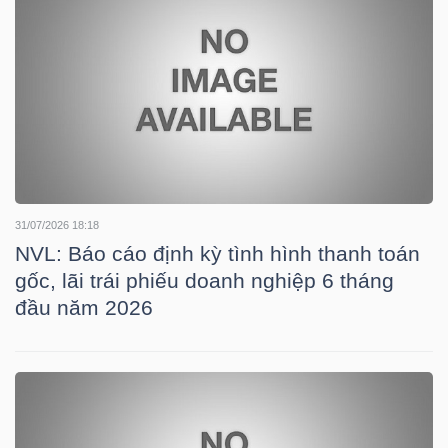
HÀNG
HÓA
KINH
TẾ
31/07/2026 18:18
NVL: Báo cáo định kỳ tình hình thanh toán
THẾ
gốc, lãi trái phiếu doanh nghiệp 6 tháng
GIỚI
đầu năm 2026
ĐÔNG
DƯƠNG