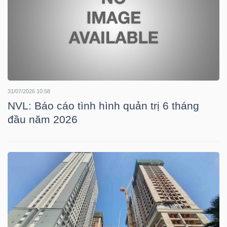
TÀI
CHÍNH
CÁ
NHÂN
31/07/2026 10:58
NVL: Báo cáo tình hình quản trị 6 tháng
PHÂN
đầu năm 2026
TÍCH
VIETSTOCKFINANCE
VĨ
MÔ