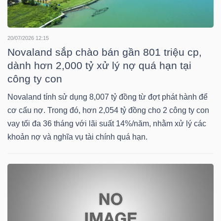
NGUYÊN
VẬT
LIỆU
20/07/2026 12:15
Novaland sắp chào bán gần 801 triệu cp,
dành hơn 2,000 tỷ xử lý nợ quá hạn tại
công ty con
CÔNG
Novaland tính sử dụng 8,007 tỷ đồng từ đợt phát hành để
NGHIỆP
cơ cấu nợ. Trong đó, hơn 2,054 tỷ đồng cho 2 công ty con
vay tối đa 36 tháng với lãi suất 14%/năm, nhằm xử lý các
khoản nợ và nghĩa vụ tài chính quá hạn.
TIÊU
DÙNG
KHÔNG
THIẾT