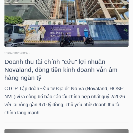
NGÀNH
DOANH
31/07/2026 00:45
NGHIỆP
Doanh thu tài chính "cứu" lợi nhuận
Novaland, dòng tiền kinh doanh vẫn âm
hàng ngàn tỷ
CỔ
CTCP Tập đoàn Đầu tư Địa ốc No Va (Novaland, HOSE:
PHIẾU
NVL) vừa công bố báo cáo tài chính hợp nhất quý 2/2026
với lãi ròng gần 970 tỷ đồng, chủ yếu nhờ doanh thu tài
chính tăng mạnh.
PHÁI
SINH