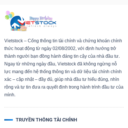
Bài
viết
của
tác
Vietstock – Cổng thông tin tài chính và chứng khoán chính
giả
thức hoạt động từ ngày 02/08/2002, với định hướng trở
(-)
thành người bạn đồng hành đáng tin cậy của nhà đầu tư.
Ngay từ những ngày đầu, Vietstock đã không ngừng nỗ
Báo
lực mang đến hệ thống thông tin và dữ liệu tài chính chính
cáo
xác – cập nhật – đầy đủ, giúp nhà đầu tư hiểu đúng, nhìn
phân
rộng và tự tin đưa ra quyết định trong hành trình đầu tư của
tích
mình.
(-)
TRUYỀN THÔNG TÀI CHÍNH
Thuật