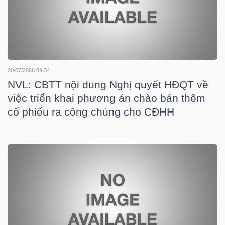
YẾU
TIÊU
20/07/2026 09:34
DÙNG
NVL: CBTT nội dung Nghị quyết HĐQT về
THIẾT
việc triển khai phương án chào bán thêm
YẾU
cổ phiếu ra công chúng cho CĐHH
CHĂM
SÓC
SỨC
KHỎE