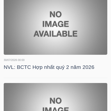
TRÁI
PHIẾU
CÔNG
CỤ
30/07/2026 00:00
ĐẦU
NVL: BCTC Hợp nhất quý 2 năm 2026
TƯ
TRUY
XUẤT
DỮ