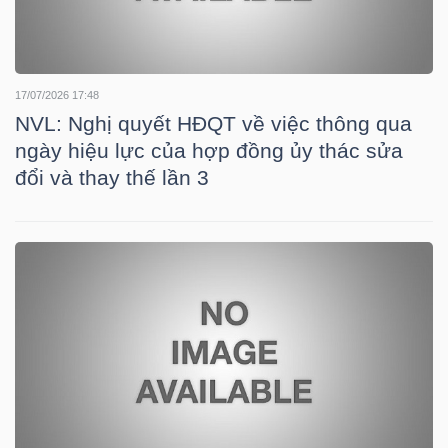
TÀI
17/07/2026 17:48
NVL: Nghị quyết HĐQT về việc thông qua
CHÍNH
ngày hiệu lực của hợp đồng ủy thác sửa
đổi và thay thế lần 3
CÔNG
NGHỆ
THÔNG
TIN