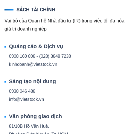
SÁCH TÀI CHÍNH
Vai trò của Quan hệ Nhà đầu tư (IR) trong việc tối đa hóa
giá trị doanh nghiệp
Công
cụ
Quảng cáo & Dịch vụ
đầu
0908 169 898 - (028) 3848 7238
tư
kinhdoanh@vietstock.vn
Sáng tạo nội dung
0938 046 488
Truyền
info@vietstock.vn
thông
tài
Văn phòng giao dịch
chính
81/10B Hồ Văn Huê,