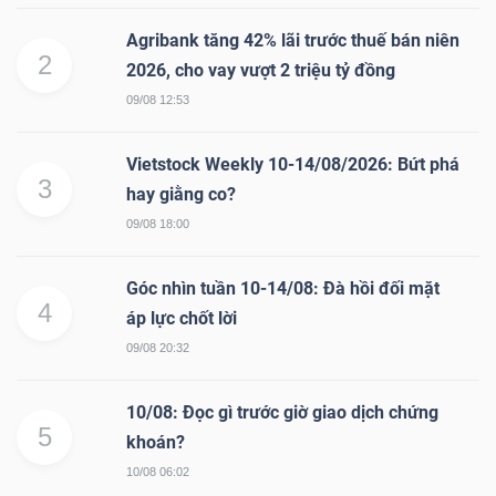
Mã
Agribank tăng 42% lãi trước thuế bán niên
chứng
2
2026, cho vay vượt 2 triệu tỷ đồng
khoán
09/08 12:53
(-)
Vietstock Weekly 10-14/08/2026: Bứt phá
Tất cả
Cổ phiếu
Chỉ số
Chứng chỉ quỹ
Chứng 
3
hay giằng co?
09/08 18:00
Lãnh
đạo
Góc nhìn tuần 10-14/08: Đà hồi đối mặt
(-)
4
áp lực chốt lời
Tất cả
Người nội bộ
Người liên quan
Cổ đông lớn
09/08 20:32
Tin
10/08: Đọc gì trước giờ giao dịch chứng
5
tức
khoán?
(-)
10/08 06:02