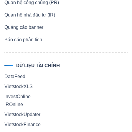
ngữ
Quan hệ công chúng (PR)
(-)
Quan hệ nhà đầu tư (IR)
Quảng cáo banner
Dịch
vụ
Báo cáo phân tích
(-)
DỮ LIỆU TÀI CHÍNH
Đào
tạo
DataFeed
VietstockXLS
InvestOnline
IROnline
Sách
VietstockUpdater
tài
VietstockFinance
chính