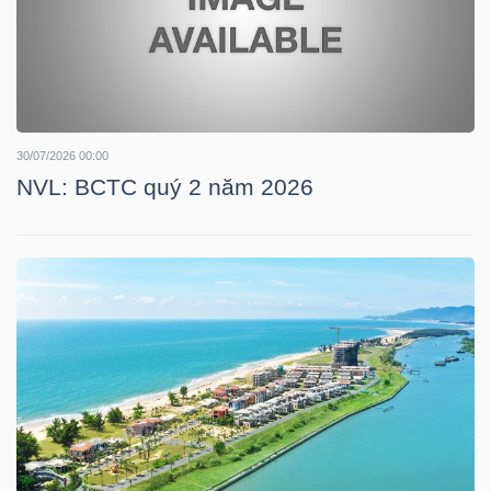
LIỆU
Ngành
(-)
VS-
30/07/2026 00:00
NVL: BCTC quý 2 năm 2026
SECTOR
NĂNG
LƯỢNG