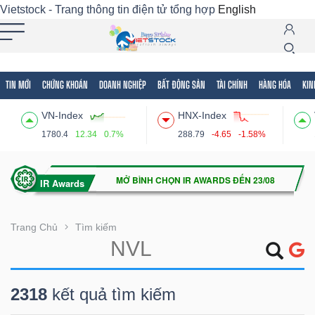
Vietstock - Trang thông tin điện tử tổng hợp
English
TIN MỚI
CHỨNG KHOÁN
DOANH NGHIỆP
BẤT ĐỘNG SẢN
TÀI CHÍNH
HÀNG HÓA
KIN
Tất cả
Tính năng
Ngành
Mã chứng khoán
Lãnh
VN-Index
HNX-Index
Tính
1780.4
12.34
0.7%
288.79
-4.65
-1.58%
năng
(-)
VIETSTOCK
Trang Chủ
Tìm kiếm
CHỨNG
2318
kết quả tìm kiếm
KHOÁN