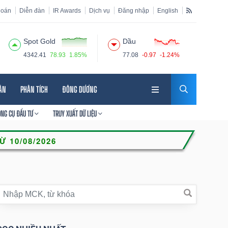
hoán
Diễn đàn
IR Awards
Dịch vụ
Đăng nhập
English
Spot Gold
Dầu
4342.41
78.93
1.85%
77.08
-0.97
-1.24%
HÂN
PHÂN TÍCH
ĐÔNG DƯƠNG
ÔNG CỤ ĐẦU TƯ
TRUY XUẤT DỮ LIỆU