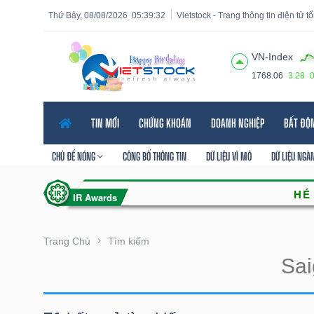
Thứ Bảy, 08/08/2026
05:39:33
Vietstock - Trang thông tin điện tử 
VN-Index
1768.06
3.28
Tất cả
Tính năng
Ngành
Mã chứng khoán
Lãnh
TIN MỚI
CHỨNG KHOÁN
DOANH NGHIỆP
BẤT ĐỘ
Tính
năng
CHỦ ĐỀ NÓNG
CÔNG BỐ THÔNG TIN
DỮ LIỆU VĨ MÔ
DỮ LIỆU NGÀ
(-)
VIETSTOCK
Trang Chủ
Tìm kiếm
CHỨNG
KHOÁN