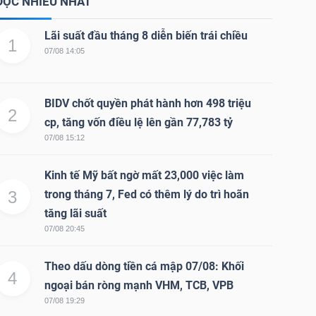
ĐỌC NHIỀU NHẤT
Lãi suất đầu tháng 8 diễn biến trái chiều
1
07/08 14:05
BIDV chốt quyền phát hành hơn 498 triệu
2
cp, tăng vốn điều lệ lên gần 77,783 tỷ
07/08 15:12
Kinh tế Mỹ bất ngờ mất 23,000 việc làm
3
trong tháng 7, Fed có thêm lý do trì hoãn
tăng lãi suất
07/08 20:45
Theo dấu dòng tiền cá mập 07/08: Khối
4
ngoại bán ròng mạnh VHM, TCB, VPB
07/08 19:29