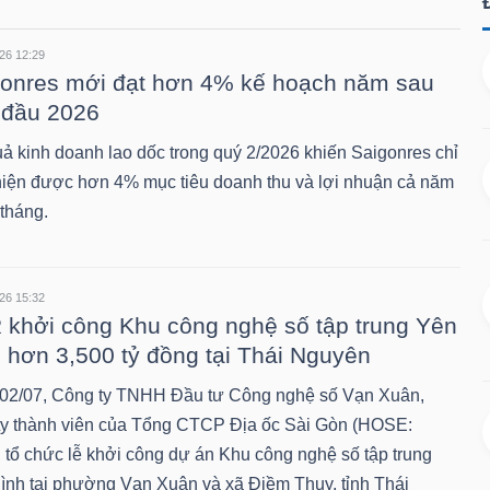
26 12:29
onres mới đạt hơn 4% kế hoạch năm sau
 đầu 2026
uả kinh doanh lao dốc trong quý 2/2026 khiến Saigonres chỉ
hiện được hơn 4% mục tiêu doanh thu và lợi nhuận cả năm
 tháng.
26 15:32
khởi công Khu công nghệ số tập trung Yên
 hơn 3,500 tỷ đồng tại Thái Nguyên
02/07, Công ty TNHH Đầu tư Công nghệ số Vạn Xuân,
ty thành viên của Tổng CTCP Địa ốc Sài Gòn (HOSE:
 tổ chức lễ khởi công dự án Khu công nghệ số tập trung
ình tại phường Vạn Xuân và xã Điềm Thụy, tỉnh Thái