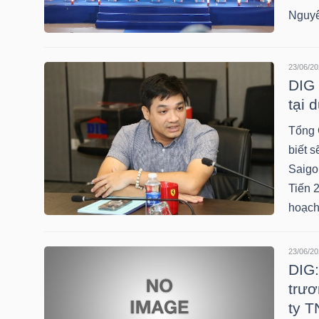
HÀNG
Nguyê
HÓA
23/06/20
DIG 
KINH
tại 
TẾ
Tổng 
biết 
Saigo
THẾ
Tiến 
GIỚI
hoạch
23/06/20
ĐÔNG
DIG:
trươ
DƯƠNG
ty T