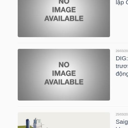
lập
NGÀNH
DOANH
26/03/20
NGHIỆP
DIG:
trươ
động
CỔ
PHIẾU
25/03/20
PHÁI
Saig
SINH