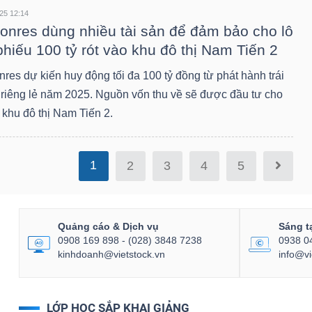
25 12:14
onres dùng nhiều tài sản để đảm bảo cho lô
 phiếu 100 tỷ rót vào khu đô thị Nam Tiến 2
res dự kiến huy động tối đa 100 tỷ đồng từ phát hành trái
 riêng lẻ năm 2025. Nguồn vốn thu về sẽ được đầu tư cho
 khu đô thị Nam Tiến 2.
1
2
3
4
5
Quảng cáo & Dịch vụ
Sáng t
0908 169 898 - (028) 3848 7238
0938 0
kinhdoanh@vietstock.vn
info@vi
LỚP HỌC SẮP KHAI GIẢNG