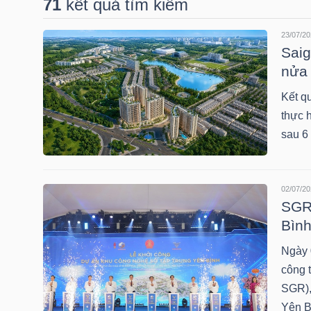
71
kết quả tìm kiếm
23/07/20
DOANH
Saig
NGHIỆP
nửa
Kết q
thực 
BẤT
sau 6
ĐỘNG
SẢN
02/07/20
SGR 
Bình
TÀI
Ngày 
CHÍNH
công 
SGR),
Yên B