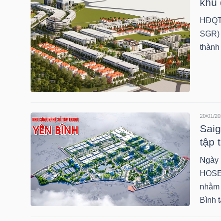
khu 
HĐQT 
SGR) 
TRÁI
thành 
PHIẾU
CÔNG
CỤ
20/01/20
Saig
ĐẦU
tập 
TƯ
Ngày 
HOSE:
nhằm 
TRUY
Bình t
XUẤT
DỮ