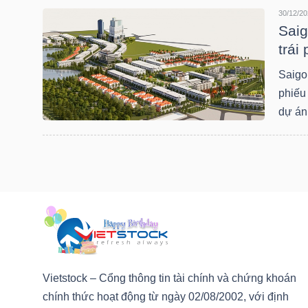
LIỆU
30/12/20
Saig
trái
Ngành
(-)
Saigon
phiếu
VS-
dự án
SECTOR
NĂNG
LƯỢNG
Vietstock – Cổng thông tin tài chính và chứng khoán
chính thức hoạt động từ ngày 02/08/2002, với định