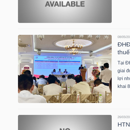
TÀI
CHÍNH
CÁ
08/05/20
NHÂN
ĐHĐC
thuế
Tại Đ
PHÂN
giai 
TÍCH
lợi nh
VIETSTOCKFINANCE
khai 
VĨ
26/03/20
HTN:
MÔ