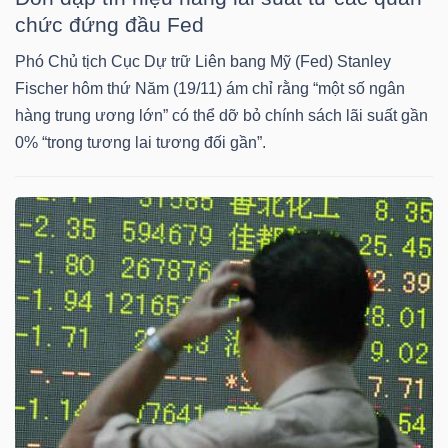
chức đứng đầu Fed
Phó Chủ tịch Cục Dự trữ Liên bang Mỹ (Fed) Stanley
Fischer hôm thứ Năm (19/11) ám chỉ rằng “một số ngân
TÀI
hàng trung ương lớn” có thể dỡ bỏ chính sách lãi suất gần
CHÍNH
0% “trong tương lai tương đối gần”.
CÔNG
NGHỆ
THÔNG
TIN