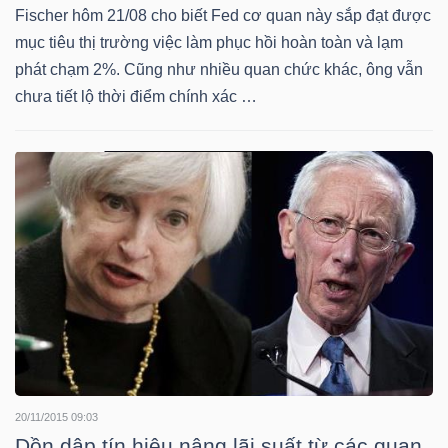
YẾU
Fischer hôm 21/08 cho biết Fed cơ quan này sắp đạt được
mục tiêu thị trường việc làm phục hồi hoàn toàn và lạm
phát chạm 2%. Cũng như nhiều quan chức khác, ông vẫn
chưa tiết lộ thời điểm chính xác …
TIÊU
DÙNG
THIẾT
YẾU
CHĂM
SÓC
SỨC
20/11/2015 09:03
KHỎE
Dồn dập tín hiệu nâng lãi suất từ các quan