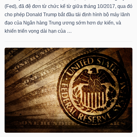
HÀNG
(Fed), đã đệ đơn từ chức kể từ giữa tháng 10/2017, qua đó
HÓA
cho phép Donald Trump bắt đầu tái định hình bộ máy lãnh
đạo của Ngân hàng Trung ương sớm hơn dự kiến, và
khiến triển vọng dài hạn của …
KINH
TẾ
THẾ
GIỚI
ĐÔNG
DƯƠNG