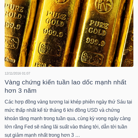
LIỆU
Ngành
(-)
VS-
SECTOR
12/11/2016 01:07
Vàng chứng kiến tuần lao dốc mạnh nhất
hơn 3 năm
NĂNG
Các hợp đồng vàng tương lai khép phiên ngày thứ Sáu tại
LƯỢNG
mức thấp nhất kể từ tháng 6 khi đồng USD và chứng
khoán tăng mạnh trong tuần qua, cùng kỳ vọng ngày càng
lớn rằng Fed sẽ nâng lãi suất vào tháng tới, dẫn tới tuần
sụt giảm mạnh nhất trong hơn 3 …