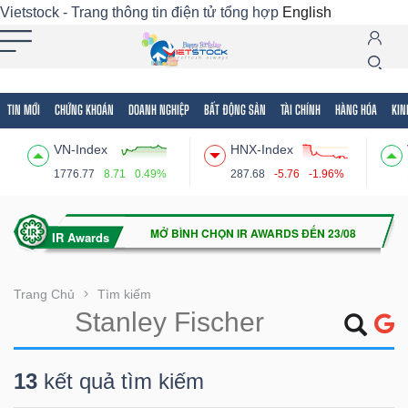
Vietstock - Trang thông tin điện tử tổng hợp
English
TIN MỚI
CHỨNG KHOÁN
DOANH NGHIỆP
BẤT ĐỘNG SẢN
TÀI CHÍNH
HÀNG HÓA
KIN
Tất cả
Tính năng
Ngành
Mã chứng khoán
Lãnh
VN-Index
HNX-Index
Tính
1776.77
8.71
0.49%
287.68
-5.76
-1.96%
năng
(-)
VIETSTOCK
Trang Chủ
Tìm kiếm
CHỨNG
13
kết quả tìm kiếm
KHOÁN