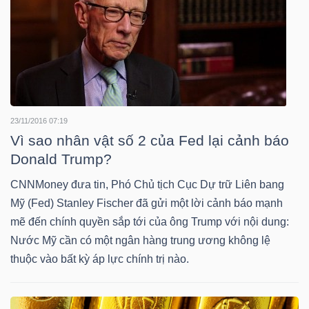
TRÁI
PHIẾU
23/11/2016 07:19
Vì sao nhân vật số 2 của Fed lại cảnh báo
CÔNG
Donald Trump?
CỤ
ĐẦU
CNNMoney đưa tin, Phó Chủ tịch Cục Dự trữ Liên bang
TƯ
Mỹ (Fed) Stanley Fischer đã gửi một lời cảnh báo mạnh
mẽ đến chính quyền sắp tới của ông Trump với nội dung:
Nước Mỹ cần có một ngân hàng trung ương không lệ
thuộc vào bất kỳ áp lực chính trị nào.
TRUY
XUẤT
DỮ