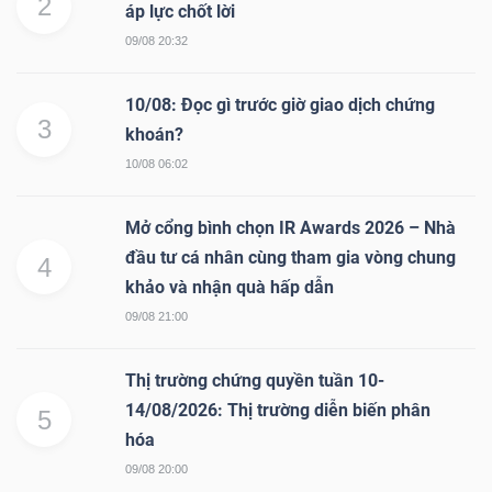
2
áp lực chốt lời
09/08 20:32
10/08: Đọc gì trước giờ giao dịch chứng
3
Công
khoán?
cụ
10/08 06:02
đầu
tư
Mở cổng bình chọn IR Awards 2026 – Nhà
đầu tư cá nhân cùng tham gia vòng chung
4
khảo và nhận quà hấp dẫn
09/08 21:00
Truyền
Thị trường chứng quyền tuần 10-
thông
14/08/2026: Thị trường diễn biến phân
5
tài
hóa
chính
09/08 20:00