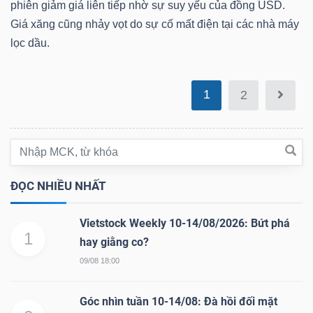
ngữ
phiên giảm giá liên tiếp nhờ sự suy yếu của đồng USD.
(-)
Giá xăng cũng nhảy vọt do sự cố mất điện tại các nhà máy
lọc dầu.
Dịch
vụ
1
2
(-)
Đào
tạo
ĐỌC NHIỀU NHẤT
Vietstock Weekly 10-14/08/2026: Bứt phá
1
hay giằng co?
09/08 18:00
Sách
tài
Góc nhìn tuần 10-14/08: Đà hồi đối mặt
chính