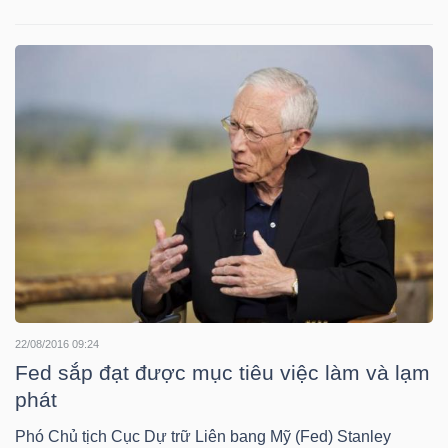
NGUYÊN
VẬT
LIỆU
CÔNG
NGHIỆP
TIÊU
22/08/2016 09:24
Fed sắp đạt được mục tiêu việc làm và lạm
DÙNG
phát
KHÔNG
THIẾT
Phó Chủ tịch Cục Dự trữ Liên bang Mỹ (Fed) Stanley