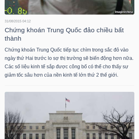
DỊCH
VỤ
TRUYỀN
31/08/2015 04:12
THÔNG
Chứng khoán Trung Quốc đảo chiều bất
thành
Chứng khoán Trung Quốc tiếp tục chìm trong sắc đỏ vào
ngày thứ Hai trước lo sợ thị trường sẽ biến động hơn nữa.
TIỆN
Các số liệu kinh tế sắp được công bố có thể cho thấy sự
ÍCH
giảm tốc sâu hơn của nền kinh tế lớn thứ 2 thế giới.
BẤT
ĐỘNG
SẢN