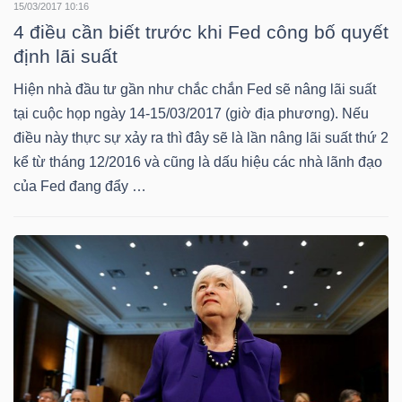
15/03/2017 10:16
4 điều cần biết trước khi Fed công bố quyết
TÀI
định lãi suất
CHÍNH
Hiện nhà đầu tư gần như chắc chắn Fed sẽ nâng lãi suất
CÁ
tại cuộc họp ngày 14-15/03/2017 (giờ địa phương). Nếu
NHÂN
điều này thực sự xảy ra thì đây sẽ là lần nâng lãi suất thứ 2
kể từ tháng 12/2016 và cũng là dấu hiệu các nhà lãnh đạo
của Fed đang đẩy …
PHÂN
TÍCH
VIETSTOCKFINANCE
VĨ
MÔ