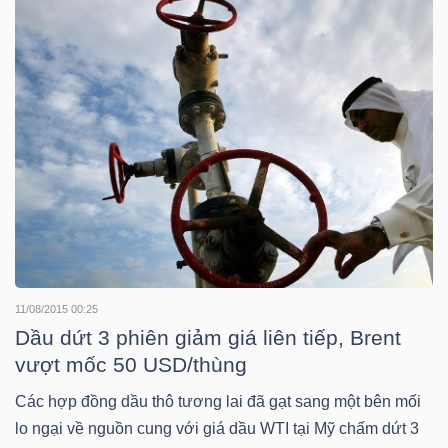
Bài
viết
của
tác
giả
(-)
Báo
cáo
phân
11/08/2015 00:25
tích
Dầu dứt 3 phiên giảm giá liên tiếp, Brent
(-)
vượt mốc 50 USD/thùng
Các hợp đồng dầu thô tương lai đã gạt sang một bên mối
Thuật
lo ngại về nguồn cung với giá dầu WTI tại Mỹ chấm dứt 3