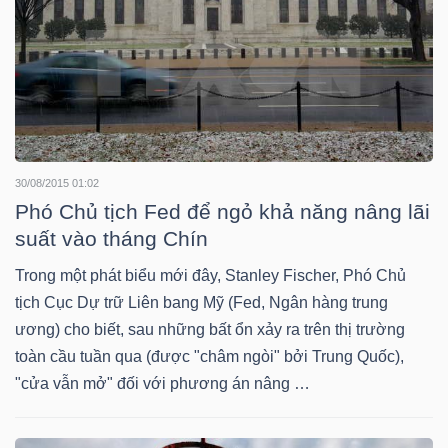
Mã
chứng
khoán
(-)
Tất cả
Cổ phiếu
Chỉ số
Chứng chỉ quỹ
Chứng 
30/08/2015 01:02
Lãnh
Phó Chủ tịch Fed để ngỏ khả năng nâng lãi
đạo
suất vào tháng Chín
(-)
Trong một phát biểu mới đây, Stanley Fischer, Phó Chủ
tịch Cục Dự trữ Liên bang Mỹ (Fed, Ngân hàng trung
Tất cả
Người nội bộ
Người liên quan
Cổ đông lớn
ương) cho biết, sau những bất ổn xảy ra trên thị trường
toàn cầu tuần qua (được "châm ngòi" bởi Trung Quốc),
Tin
"cửa vẫn mở" đối với phương án nâng …
tức
(-)