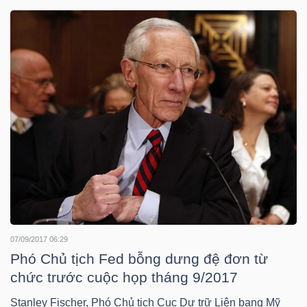
DOANH
NGHIỆP
BẤT
ĐỘNG
SẢN
TÀI
07/09/2017 06:29
CHÍNH
Phó Chủ tịch Fed bỗng dưng đệ đơn từ
chức trước cuộc họp tháng 9/2017
Stanley Fischer, Phó Chủ tịch Cục Dự trữ Liên bang Mỹ