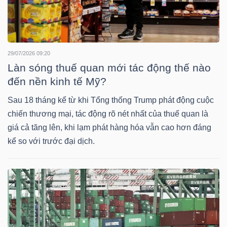
NGÀNH
29/07/2026 09:20
Làn sóng thuế quan mới tác động thế nào
đến nền kinh tế Mỹ?
DOANH
NGHIỆP
Sau 18 tháng kể từ khi Tổng thống Trump phát động cuộc
chiến thương mại, tác động rõ nét nhất của thuế quan là
giá cả tăng lên, khi lạm phát hàng hóa vẫn cao hơn đáng
kể so với trước đại dịch.
CỔ
PHIẾU
PHÁI
SINH