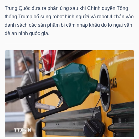
HÀNG
Trung Quốc đưa ra phản ứng sau khi Chính quyền Tổng
HÓA
thống Trump bổ sung robot hình người và robot 4 chân vào
danh sách các sản phẩm bị cấm nhập khẩu do lo ngại vấn
đề an ninh quốc gia.
KINH
TẾ
THẾ
GIỚI
ĐÔNG
DƯƠNG