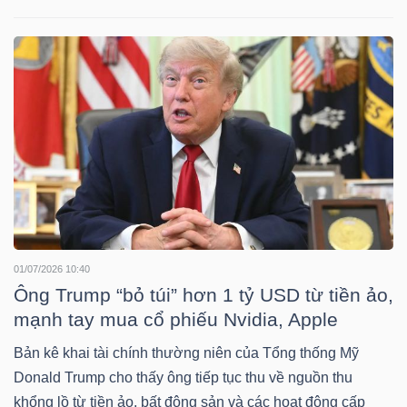
Mã
chứng
khoán
(-)
Tất cả
Cổ phiếu
Chỉ số
Chứng chỉ quỹ
Chứng 
Lãnh
đạo
(-)
01/07/2026 10:40
Tất cả
Người nội bộ
Người liên quan
Cổ đông lớn
Ông Trump “bỏ túi” hơn 1 tỷ USD từ tiền ảo,
mạnh tay mua cổ phiếu Nvidia, Apple
Tin
Bản kê khai tài chính thường niên của Tổng thống Mỹ
tức
Donald Trump cho thấy ông tiếp tục thu về nguồn thu
(-)
khổng lồ từ tiền ảo, bất động sản và các hoạt động cấp