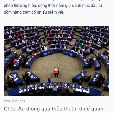
phép thương hiệu, đồng thời nắm giữ danh mục đầu tư
Bài
gồm hàng trăm cổ phiếu niêm yết.
viết
của
tác
giả
(-)
Báo
cáo
phân
tích
(-)
17/06/2026 15:59
Thuật
Châu Âu thông qua thỏa thuận thuế quan