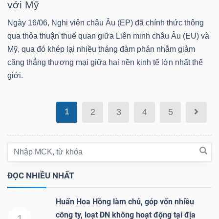
ngữ
với Mỹ
(-)
Ngày 16/06, Nghị viện châu Âu (EP) đã chính thức thông
qua thỏa thuận thuế quan giữa Liên minh châu Âu (EU) và
Dịch
Mỹ, qua đó khép lại nhiều tháng đàm phán nhằm giảm
vụ
căng thẳng thương mại giữa hai nền kinh tế lớn nhất thế
(-)
giới.
1
2
3
4
5
Đào
tạo
ĐỌC NHIỀU NHẤT
Sách
Huấn Hoa Hồng làm chủ, góp vốn nhiều
tài
công ty, loạt DN không hoạt động tại địa
chính