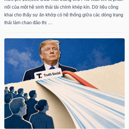
NGUYÊN
nổi của một hệ sinh thái tài chính khép kín. Dữ liệu công
VẬT
khai cho thấy sự ăn khớp có hệ thống giữa các dòng trạng
LIỆU
thái làm chao đảo thị …
CÔNG
NGHIỆP
TIÊU
DÙNG
KHÔNG
THIẾT