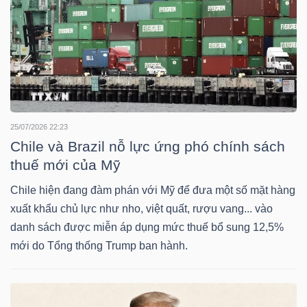
TRÁI
PHIẾU
25/07/2026 22:23
CÔNG
Chile và Brazil nỗ lực ứng phó chính sách
CỤ
thuế mới của Mỹ
ĐẦU
Chile hiện đang đàm phán với Mỹ để đưa một số mặt hàng
TƯ
xuất khẩu chủ lực như nho, việt quất, rượu vang... vào
danh sách được miễn áp dụng mức thuế bổ sung 12,5%
mới do Tổng thống Trump ban hành.
TRUY
XUẤT
DỮ