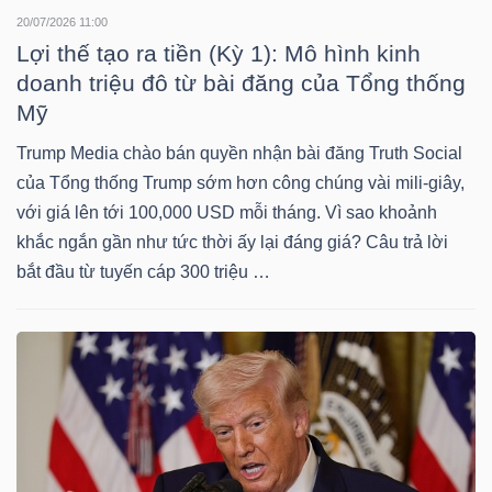
YẾU
20/07/2026 11:00
Lợi thế tạo ra tiền (Kỳ 1): Mô hình kinh
doanh triệu đô từ bài đăng của Tổng thống
Mỹ
TIÊU
Trump Media chào bán quyền nhận bài đăng Truth Social
DÙNG
của Tổng thống Trump sớm hơn công chúng vài mili-giây,
THIẾT
với giá lên tới 100,000 USD mỗi tháng. Vì sao khoảnh
YẾU
khắc ngắn gần như tức thời ấy lại đáng giá? Câu trả lời
bắt đầu từ tuyến cáp 300 triệu …
CHĂM
SÓC
SỨC
KHỎE