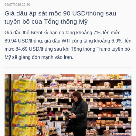
29/07/2026 22:30
Giá dầu áp sát mốc 90 USD/thùng sau
TÀI
tuyên bố của Tổng thống Mỹ
CHÍNH
CÁ
Giá dầu thô Brent kỳ hạn đã tăng khoảng 7%, lên mức
NHÂN
89,94 USD/thùng; giá dầu WTI cũng tăng khoảng 6,9%, lên
mức 84,69 USD/thùng sau khi Tổng thống Trump tuyên bố
Mỹ sẽ giáng đòn mạnh vào Iran.
PHÂN
TÍCH
VIETSTOCKFINANCE
VĨ
MÔ