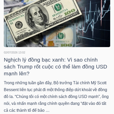
DỊCH
VỤ
TRUYỀN
THÔNG
02/07/2026 13:02
TIỆN
Nghịch lý đồng bạc xanh: Vì sao chính
ÍCH
sách Trump rốt cuộc có thể làm đồng USD
mạnh lên?
Trong những tuần gần đây, Bộ trưởng Tài chính Mỹ Scott
Bessent liên tục phát đi một thông điệp dứt khoát về đồng
BẤT
đô la. “Chúng tôi có một chính sách đồng USD mạnh”, ông
ĐỘNG
nói, và nhấn mạnh rằng chính quyền đang “đặt vào đó tất
SẢN
cả các thành tố để bảo …