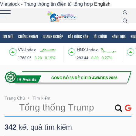
Vietstock - Trang thông tin điện tử tổng hợp
English
TIN MỚI
CHỨNG KHOÁN
DOANH NGHIỆP
BẤT ĐỘNG SẢN
TÀI CHÍNH
HÀNG HÓA
KIN
Tất cả
Tính năng
Ngành
Mã chứng khoán
Lãnh
VN-Index
HNX-Index
Tính
1768.06
3.28
0.19%
293.44
0.80
0.27%
năng
(-)
VIETSTOCK
Trang Chủ
Tìm kiếm
CHỨNG
342
kết quả tìm kiếm
KHOÁN