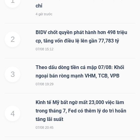
1
chỉ
4 giờ trước
BIDV chốt quyền phát hành hơn 498 triệu
Công
2
cp, tăng vốn điều lệ lên gần 77,783 tỷ
cụ
07/08 15:12
đầu
tư
Theo dấu dòng tiền cá mập 07/08: Khối
3
ngoại bán ròng mạnh VHM, TCB, VPB
07/08 19:29
Kinh tế Mỹ bất ngờ mất 23,000 việc làm
Truyền
trong tháng 7, Fed có thêm lý do trì hoãn
thông
4
tăng lãi suất
tài
07/08 20:45
chính