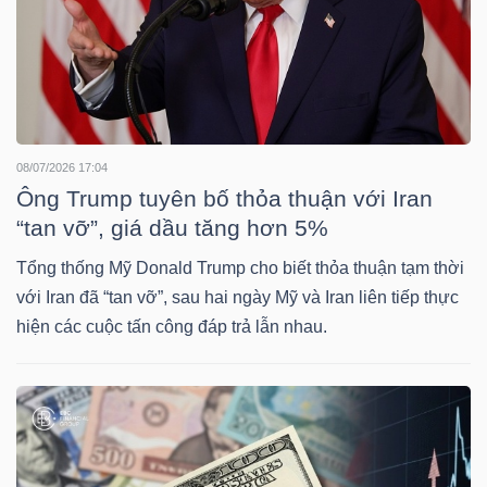
TÀI
CHÍNH
08/07/2026 17:04
Ông Trump tuyên bố thỏa thuận với Iran
“tan vỡ”, giá dầu tăng hơn 5%
CÔNG
Tổng thống Mỹ Donald Trump cho biết thỏa thuận tạm thời
với Iran đã “tan vỡ”, sau hai ngày Mỹ và Iran liên tiếp thực
NGHỆ
hiện các cuộc tấn công đáp trả lẫn nhau.
THÔNG
TIN