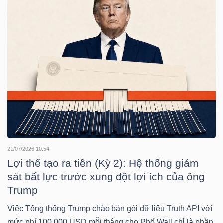
LIỆU
Ngành
(-)
VS-
SECTOR
21/07/2026 10:54
NĂNG
Lợi thế tạo ra tiền (Kỳ 2): Hệ thống giám
LƯỢNG
sát bất lực trước xung đột lợi ích của ông
Trump
Việc Tổng thống Trump chào bán gói dữ liệu Truth API với
mức phí 100,000 USD mỗi tháng cho Phố Wall chỉ là phần