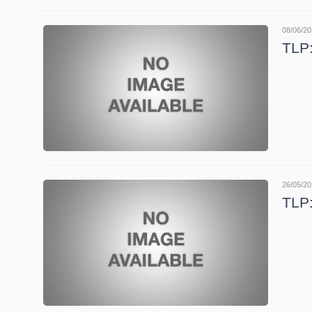
08/06/20
TÀI
TLP:
CHÍNH
CÁ
NHÂN
PHÂN
TÍCH
26/05/20
VIETSTOCKFINANCE
TLP:
VĨ
MÔ