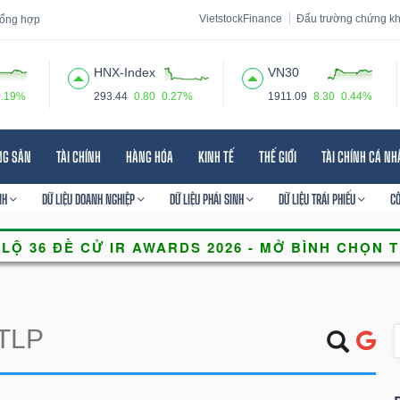
VietstockFinance
Đấu trường chứng k
 tổng hợp
HNX-Index
VN30
0.19%
293.44
0.80
0.27%
1911.09
8.30
0.44%
 đạo
Tin tức
Báo cáo phân tích
Thuật ngữ
Dịch vụ
NG SẢN
TÀI CHÍNH
HÀNG HÓA
KINH TẾ
THẾ GIỚI
TÀI CHÍNH CÁ N
NH
DỮ LIỆU DOANH NGHIỆP
DỮ LIỆU PHÁI SINH
DỮ LIỆU TRÁI PHIẾU
C