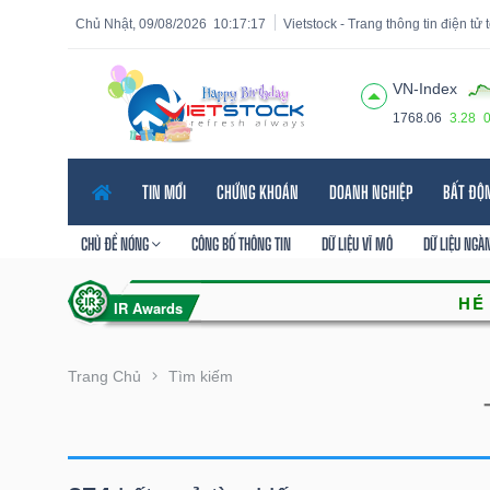
Chủ Nhật, 09/08/2026
10:17:18
Vietstock - Trang thông tin điện tử
VN-Index
1768.06
3.28
Tất cả
Tính năng
Ngành
Mã chứng khoán
Lãnh
TIN MỚI
CHỨNG KHOÁN
DOANH NGHIỆP
BẤT ĐỘ
Tính
năng
CHỦ ĐỀ NÓNG
CÔNG BỐ THÔNG TIN
DỮ LIỆU VĨ MÔ
DỮ LIỆU NGÀ
(-)
VIETSTOCK
Trang Chủ
Tìm kiếm
CHỨNG
KHOÁN