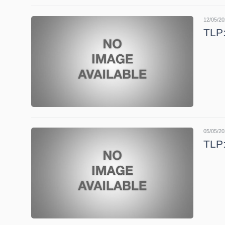
12/05/20
TLP:
NGÀNH
DOANH
NGHIỆP
05/05/20
TLP:
CỔ
PHIẾU
PHÁI
SINH