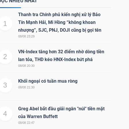
ĐỌC NHIỀU NHẤT
Thanh tra Chính phủ kiến nghị xử lý Bảo
1
Tín Mạnh Hải, Mi Hồng “không khoan
nhượng”, SJC, PNJ, DOJI cũng bị gọi tên
08/08 23:29
VN-Index tăng hơn 32 điểm nhờ dòng tiền
2
lan tỏa, THD kéo HNX-Index bứt phá
08/08 20:30
Khối ngoại có tuần mua ròng
3
08/08 21:30
Greg Abel bắt đầu giải ngân "núi" tiền mặt
4
của Warren Buffett
08/08 22:47