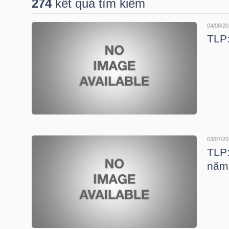
274
kết quả tìm kiếm
04/08/20
DOANH
TLP:
NGHIỆP
BẤT
ĐỘNG
SẢN
03/07/20
TLP:
năm
TÀI
CHÍNH