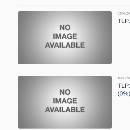
HÀNG
HÓA
02/07/20
TLP:
KINH
TẾ
THẾ
16/06/20
GIỚI
TLP:
(0%
ĐÔNG
DƯƠNG