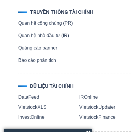
NGUYÊN
TRUYỀN THÔNG TÀI CHÍNH
VẬT
LIỆU
Quan hệ công chúng (PR)
Quan hệ nhà đầu tư (IR)
Quảng cáo banner
CÔNG
Báo cáo phân tích
NGHIỆP
DỮ LIỆU TÀI CHÍNH
DataFeed
IROnline
TIÊU
VietstockXLS
VietstockUpdater
DÙNG
InvestOnline
VietstockFinance
KHÔNG
THIẾT