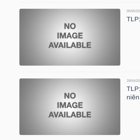
05/05/20
TLP:
TRÁI
PHIẾU
CÔNG
CỤ
ĐẦU
29/04/20
TLP:
TƯ
niê
TRUY
XUẤT
DỮ