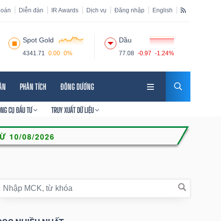
hoán
Diễn đàn
IR Awards
Dịch vụ
Đăng nhập
English
Spot Gold
Dầu
4341.71
0.00
0%
77.08
-0.97
-1.24%
HÂN
PHÂN TÍCH
ĐÔNG DƯƠNG
ÔNG CỤ ĐẦU TƯ
TRUY XUẤT DỮ LIỆU