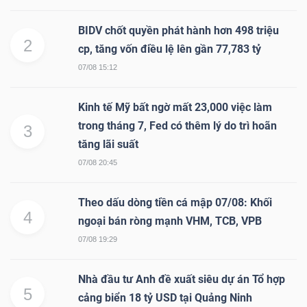
Mã
BIDV chốt quyền phát hành hơn 498 triệu
chứng
2
cp, tăng vốn điều lệ lên gần 77,783 tỷ
khoán
07/08 15:12
(-)
Tất cả
Cổ phiếu
Chỉ số
Chứng chỉ quỹ
Chứng 
Kinh tế Mỹ bất ngờ mất 23,000 việc làm
trong tháng 7, Fed có thêm lý do trì hoãn
3
Lãnh
tăng lãi suất
đạo
07/08 20:45
(-)
Theo dấu dòng tiền cá mập 07/08: Khối
Tất cả
Người nội bộ
Người liên quan
Cổ đông lớn
4
ngoại bán ròng mạnh VHM, TCB, VPB
07/08 19:29
Tin
tức
Nhà đầu tư Anh đề xuất siêu dự án Tổ hợp
(-)
5
cảng biển 18 tỷ USD tại Quảng Ninh