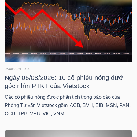
HÀNG
HÓA
KINH
TẾ
06/08/2026 10:00
Ngày 06/08/2026: 10 cổ phiếu nóng dưới
THẾ
góc nhìn PTKT của Vietstock
GIỚI
Các cổ phiếu nóng được phân tích trong báo cáo của
Phòng Tư vấn Vietstock gồm: ACB, BVH, EIB, MSN, PAN,
OCB, TPB, VPB, VIC, VNM.
ĐÔNG
DƯƠNG