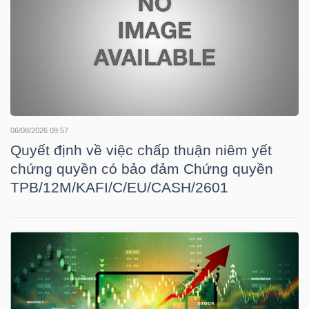
NGÀNH
DOANH
06/08/2026 09:57
NGHIỆP
Quyết định về việc chấp thuận niêm yết
chứng quyền có bảo đảm Chứng quyền
TPB/12M/KAFI/C/EU/CASH/2601
CỔ
PHIẾU
PHÁI
SINH