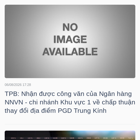
DOANH
NGHIỆP
BẤT
ĐỘNG
SẢN
06/08/2026 17:28
TPB: Nhận được công văn của Ngân hàng
NNVN - chi nhánh Khu vực 1 về chấp thuận
TÀI
thay đổi địa điểm PGD Trung Kính
CHÍNH