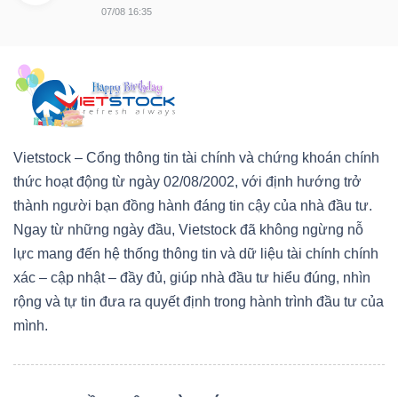
07/08 16:35
Bài
viết
của
tác
giả
(-)
Vietstock – Cổng thông tin tài chính và chứng khoán chính
thức hoạt động từ ngày 02/08/2002, với định hướng trở
thành người bạn đồng hành đáng tin cậy của nhà đầu tư.
Báo
Ngay từ những ngày đầu, Vietstock đã không ngừng nỗ
cáo
lực mang đến hệ thống thông tin và dữ liệu tài chính chính
phân
xác – cập nhật – đầy đủ, giúp nhà đầu tư hiểu đúng, nhìn
tích
rộng và tự tin đưa ra quyết định trong hành trình đầu tư của
(-)
mình.
Thuật