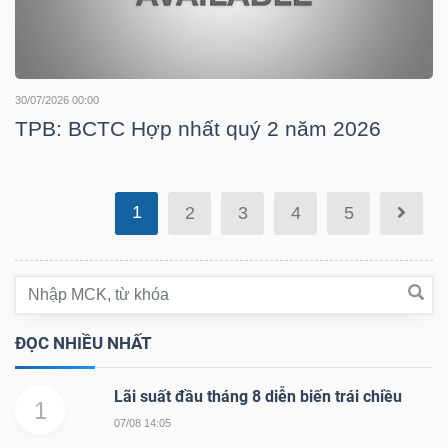
DỊCH
VỤ
TRUYỀN
THÔNG
30/07/2026 00:00
TPB: BCTC Hợp nhất quý 2 năm 2026
1
TIỆN
2
3
4
5
ÍCH
ĐỌC NHIỀU NHẤT
BẤT
ĐỘNG
Lãi suất đầu tháng 8 diễn biến trái chiều
1
SẢN
07/08 14:05