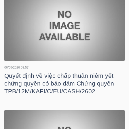
TÀI
CHÍNH
CÁ
NHÂN
PHÂN
06/08/2026 09:57
TÍCH
Quyết định về việc chấp thuận niêm yết
VIETSTOCKFINANCE
chứng quyền có bảo đảm Chứng quyền
TPB/12M/KAFI/C/EU/CASH/2602
VĨ
MÔ