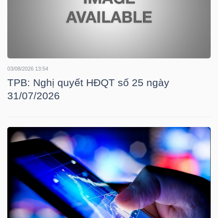
LIỆU
Ngành
(-)
03/08/2026 13:54
VS-
TPB: Nghị quyết HĐQT số 25 ngày
SECTOR
31/07/2026
NĂNG
LƯỢNG