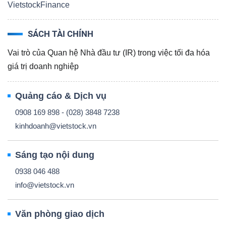
VietstockFinance
SÁCH TÀI CHÍNH
Vai trò của Quan hệ Nhà đầu tư (IR) trong việc tối đa hóa
Công
giá trị doanh nghiệp
cụ
đầu
Quảng cáo & Dịch vụ
tư
0908 169 898 - (028) 3848 7238
kinhdoanh@vietstock.vn
Sáng tạo nội dung
Truyền
0938 046 488
thông
info@vietstock.vn
tài
chính
Văn phòng giao dịch