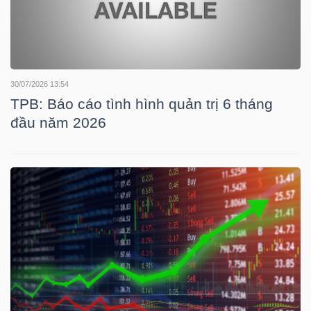
YẾU
30/07/2026 13:54
TIÊU
TPB: Báo cáo tình hình quản trị 6 tháng
DÙNG
đầu năm 2026
THIẾT
YẾU
CHĂM
SÓC
SỨC
KHỎE