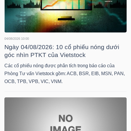
TRÁI
PHIẾU
04/08/2026 10:00
Ngày 04/08/2026: 10 cổ phiếu nóng dưới
góc nhìn PTKT của Vietstock
CÔNG
Các cổ phiếu nóng được phân tích trong báo cáo của
CỤ
Phòng Tư vấn Vietstock gồm: ACB, BSR, EIB, MSN, PAN,
ĐẦU
OCB, TPB, VPB, VIC, VNM.
TƯ
TRUY
XUẤT
DỮ