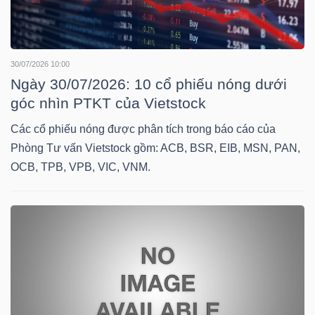
30/07/2026 10:00
TÀI
Ngày 30/07/2026: 10 cổ phiếu nóng dưới
CHÍNH
góc nhìn PTKT của Vietstock
Các cổ phiếu nóng được phân tích trong báo cáo của
Phòng Tư vấn Vietstock gồm: ACB, BSR, EIB, MSN, PAN,
OCB, TPB, VPB, VIC, VNM.
CÔNG
NGHỆ
THÔNG
TIN