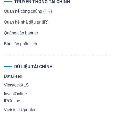
ngữ
TRUYỀN THÔNG TÀI CHÍNH
(-)
Quan hệ công chúng (PR)
Quan hệ nhà đầu tư (IR)
Dịch
vụ
Quảng cáo banner
(-)
Báo cáo phân tích
Đào
DỮ LIỆU TÀI CHÍNH
tạo
DataFeed
VietstockXLS
InvestOnline
Sách
IROnline
tài
VietstockUpdater
chính