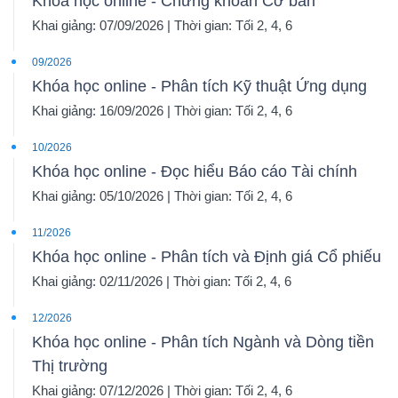
Khóa học online - Chứng khoán Cơ bản
NGUYÊN
Khai giảng: 07/09/2026 | Thời gian: Tối 2, 4, 6
VẬT
09/2026
LIỆU
Khóa học online - Phân tích Kỹ thuật Ứng dụng
Khai giảng: 16/09/2026 | Thời gian: Tối 2, 4, 6
10/2026
Khóa học online - Đọc hiểu Báo cáo Tài chính
CÔNG
Khai giảng: 05/10/2026 | Thời gian: Tối 2, 4, 6
NGHIỆP
11/2026
Khóa học online - Phân tích và Định giá Cổ phiếu
Khai giảng: 02/11/2026 | Thời gian: Tối 2, 4, 6
TIÊU
12/2026
DÙNG
Khóa học online - Phân tích Ngành và Dòng tiền
KHÔNG
Thị trường
THIẾT
Khai giảng: 07/12/2026 | Thời gian: Tối 2, 4, 6