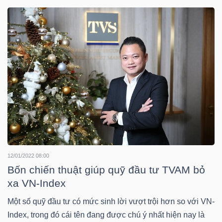
DOANH
NGHIỆP
BẤT
ĐỘNG
SẢN
12/01/2022 08:00
TÀI
Bốn chiến thuật giúp quỹ đầu tư TVAM bỏ
CHÍNH
xa VN-Index
Một số quỹ đầu tư có mức sinh lời vượt trội hơn so với VN-
Index, trong đó cái tên đang được chú ý nhất hiện nay là