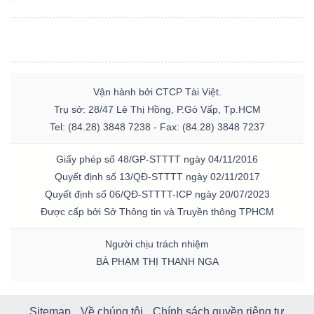
YẾU
TIÊU
Vận hành bởi CTCP Tài Việt.
Trụ sở: 28/47 Lê Thị Hồng, P.Gò Vấp, Tp.HCM
DÙNG
Tel: (84.28) 3848 7238 - Fax: (84.28) 3848 7237
THIẾT
YẾU
Giấy phép số 48/GP-STTTT ngày 04/11/2016
Quyết định số 13/QĐ-STTTT ngày 02/11/2017
Quyết định số 06/QĐ-STTTT-ICP ngày 20/07/2023
Được cấp bởi Sở Thông tin và Truyền thông TPHCM
CHĂM
Người chịu trách nhiệm
SÓC
BÀ PHẠM THỊ THANH NGA
SỨC
KHỎE
Sitemap
Về chúng tôi
Chính sách quyền riêng tư