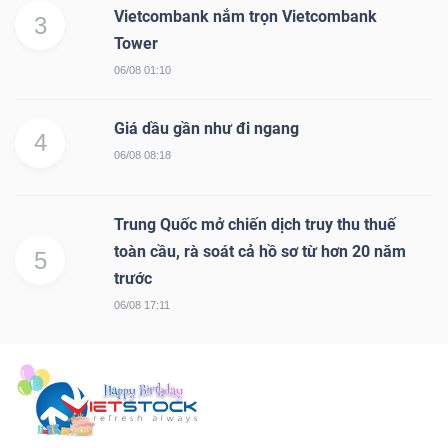
Vietcombank nắm trọn Vietcombank
3
Tower
TÀI
06/08 01:10
CHÍNH
CÁ
Giá dầu gần như đi ngang
NHÂN
4
06/08 08:18
Trung Quốc mở chiến dịch truy thu thuế
PHÂN
toàn cầu, rà soát cả hồ sơ từ hơn 20 năm
TÍCH
5
trước
VIETSTOCKFINANCE
06/08 17:11
VĨ
MÔ