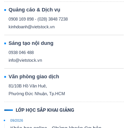
LIỆU
Quảng cáo & Dịch vụ
0908 169 898 - (028) 3848 7238
Ngành
kinhdoanh@vietstock.vn
(-)
VS-
Sáng tạo nội dung
SECTOR
0938 046 488
info@vietstock.vn
Văn phòng giao dịch
81/10B Hồ Văn Huê,
NĂNG
Phường Đức Nhuận, Tp.HCM
LƯỢNG
LỚP HỌC SẮP KHAI GIẢNG
09/2026