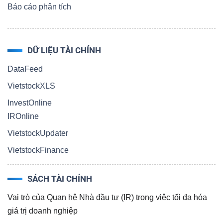
Báo cáo phân tích
TRÁI
DỮ LIỆU TÀI CHÍNH
PHIẾU
DataFeed
VietstockXLS
CÔNG
InvestOnline
CỤ
IROnline
ĐẦU
VietstockUpdater
TƯ
VietstockFinance
SÁCH TÀI CHÍNH
TRUY
Vai trò của Quan hệ Nhà đầu tư (IR) trong việc tối đa hóa
XUẤT
giá trị doanh nghiệp
DỮ