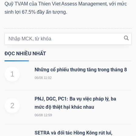
HÀNG
Quỹ TVAM của Thien Viet Assess Management, với mức
HÓA
sinh lợi 67.5% đầy ấn tượng.
KINH
TẾ
ĐỌC NHIỀU NHẤT
Những cổ phiếu thường tăng trong tháng 8
1
THẾ
06/08 11:02
GIỚI
PNJ, DGC, PC1: Ba vụ việc pháp lý, ba
2
mức độ thiệt hại khác nhau
ĐÔNG
06/08 12:59
DƯƠNG
SETRA và đối tác Hồng Kông rút lui,