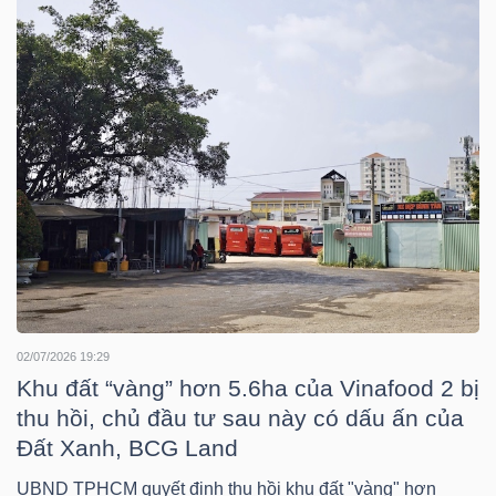
Bài
viết
của
tác
giả
(-)
Báo
cáo
phân
tích
02/07/2026 19:29
Khu đất “vàng” hơn 5.6ha của Vinafood 2 bị
(-)
thu hồi, chủ đầu tư sau này có dấu ấn của
Đất Xanh, BCG Land
Thuật
UBND TPHCM quyết định thu hồi khu đất "vàng" hơn