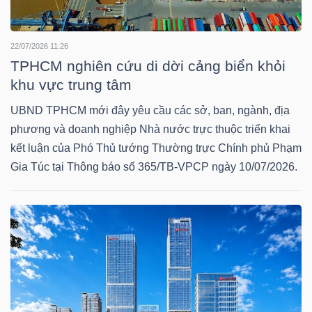
DỊCH
VỤ
TRUYỀN
22/07/2026 11:26
THÔNG
TPHCM nghiên cứu di dời cảng biển khỏi
khu vực trung tâm
UBND TPHCM mới đây yêu cầu các sở, ban, ngành, địa
phương và doanh nghiệp Nhà nước trực thuộc triển khai
TIỆN
kết luận của Phó Thủ tướng Thường trực Chính phủ Phạm
ÍCH
Gia Túc tại Thông báo số 365/TB-VPCP ngày 10/07/2026.
BẤT
ĐỘNG
SẢN