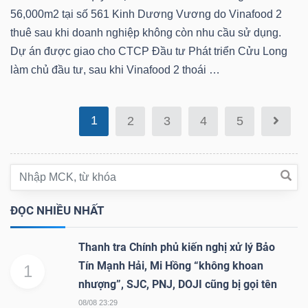
ngữ
56,000m2 tại số 561 Kinh Dương Vương do Vinafood 2
(-)
thuê sau khi doanh nghiệp không còn nhu cầu sử dụng.
Dự án được giao cho CTCP Đầu tư Phát triển Cửu Long
Dịch
làm chủ đầu tư, sau khi Vinafood 2 thoái …
vụ
(-)
1
2
3
4
5
Đào
tạo
ĐỌC NHIỀU NHẤT
Thanh tra Chính phủ kiến nghị xử lý Bảo
Tín Mạnh Hải, Mi Hồng “không khoan
Sách
1
nhượng”, SJC, PNJ, DOJI cũng bị gọi tên
tài
chính
08/08 23:29