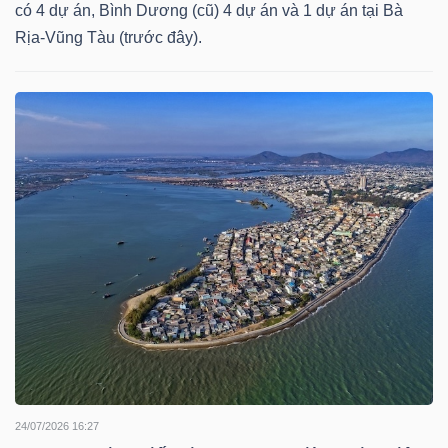
YẾU
có 4 dự án, Bình Dương (cũ) 4 dự án và 1 dự án tại Bà
Rịa-Vũng Tàu (trước đây).
TIÊU
DÙNG
THIẾT
YẾU
CHĂM
SÓC
SỨC
KHỎE
24/07/2026 16:27