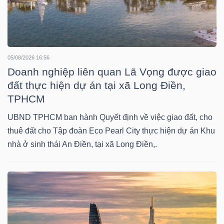
NGÀNH
05/08/2026 16:56
Doanh nghiệp liên quan Lã Vọng được giao
DOANH
đất thực hiện dự án tại xã Long Điền,
NGHIỆP
TPHCM
UBND TPHCM ban hành Quyết định về việc giao đất, cho
thuê đất cho Tập đoàn Eco Pearl City thực hiện dự án Khu
CỔ
nhà ở sinh thái An Điền, tại xã Long Điền,.
PHIẾU
PHÁI
SINH