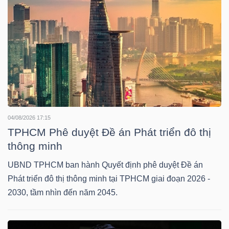
TRÁI
PHIẾU
CÔNG
CỤ
04/08/2026 17:15
TPHCM Phê duyệt Đề án Phát triển đô thị
ĐẦU
thông minh
TƯ
UBND TPHCM ban hành Quyết định phê duyệt Đề án
Phát triển đô thị thông minh tại TPHCM giai đoạn 2026 -
2030, tầm nhìn đến năm 2045.
TRUY
XUẤT
DỮ