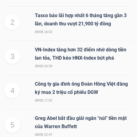
Tasco báo lãi hợp nhất 6 tháng tăng gần 3
2
lần, doanh thu vượt 21,900 tỷ đồng
08/08 16:02
Công
cụ
VN-Index tăng hơn 32 điểm nhờ dòng tiền
đầu
3
lan tỏa, THD kéo HNX-Index bứt phá
tư
08/08 20:30
Công ty gia đình ông Đoàn Hồng Việt đăng
4
ký mua 2 triệu cổ phiếu DGW
Truyền
08/08 17:02
thông
Greg Abel bắt đầu giải ngân "núi" tiền mặt
tài
5
của Warren Buffett
chính
08/08 22:47