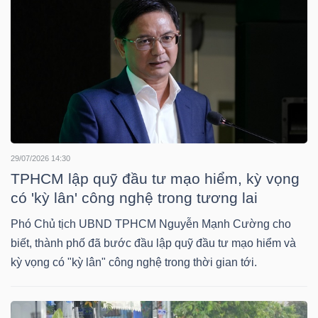
LIỆU
Ngành
(-)
VS-
SECTOR
29/07/2026 14:30
TPHCM lập quỹ đầu tư mạo hiểm, kỳ vọng
có 'kỳ lân' công nghệ trong tương lai
NĂNG
Phó Chủ tịch UBND TPHCM Nguyễn Mạnh Cường cho
LƯỢNG
biết, thành phố đã bước đầu lập quỹ đầu tư mạo hiểm và
kỳ vọng có "kỳ lân" công nghệ trong thời gian tới.