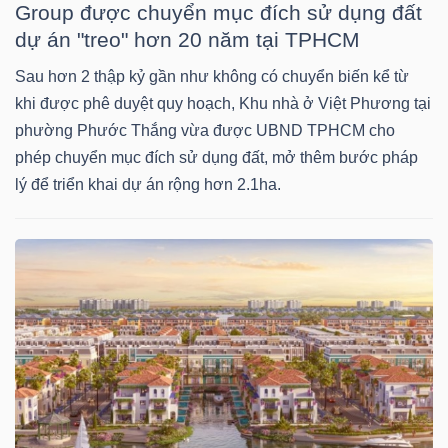
Group được chuyển mục đích sử dụng đất
dự án "treo" hơn 20 năm tại TPHCM
TÀI
CHÍNH
Sau hơn 2 thập kỷ gần như không có chuyển biến kể từ
khi được phê duyệt quy hoạch, Khu nhà ở Việt Phương tại
CÁ
phường Phước Thắng vừa được UBND TPHCM cho
NHÂN
phép chuyển mục đích sử dụng đất, mở thêm bước pháp
lý để triển khai dự án rộng hơn 2.1ha.
PHÂN
TÍCH
VIETSTOCKFINANCE
VĨ
MÔ