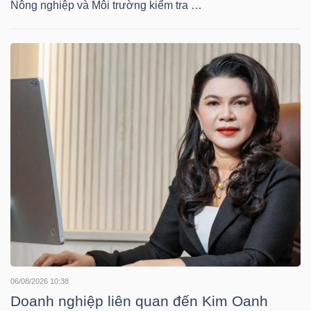
Nông nghiệp và Môi trường kiểm tra …
HÀNG
HÓA
KINH
TẾ
THẾ
GIỚI
ĐÔNG
DƯƠNG
06/08/2026 10:38
Doanh nghiệp liên quan đến Kim Oanh