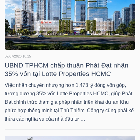
Mã
chứng
khoán
(-)
Tất cả
Cổ phiếu
Chỉ số
Chứng chỉ quỹ
Chứng 
07/07/2026 18:15
UBND TPHCM chấp thuận Phát Đạt nhận
Lãnh
35% vốn tại Lotte Properties HCMC
đạo
(-)
Việc nhận chuyển nhượng hơn 1,473 tỷ đồng vốn góp,
tương đương 35% vốn Lotte Properties HCMC, giúp Phát
Tất cả
Người nội bộ
Người liên quan
Cổ đông lớn
Đạt chính thức tham gia pháp nhân triển khai dự án Khu
phức hợp thông minh tại Thủ Thiêm. Công ty cũng phải kế
Tin
thừa các nghĩa vụ của nhà đầu tư …
tức
(-)