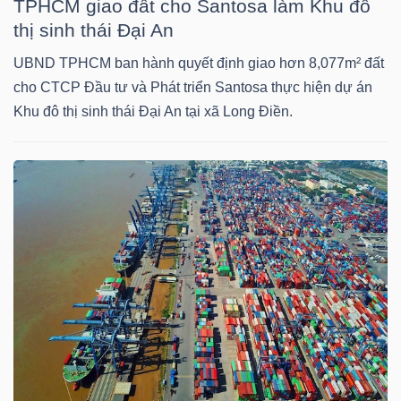
TPHCM giao đất cho Santosa làm Khu đô
thị sinh thái Đại An
UBND TPHCM ban hành quyết định giao hơn 8,077m² đất
TÀI
cho CTCP Đầu tư và Phát triển Santosa thực hiện dự án
CHÍNH
Khu đô thị sinh thái Đại An tại xã Long Điền.
CÔNG
NGHỆ
THÔNG
TIN