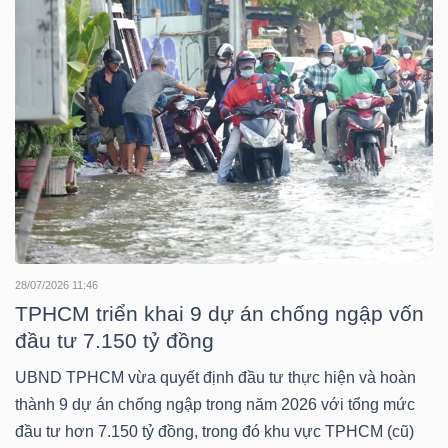
NGUYÊN
VẬT
LIỆU
CÔNG
NGHIỆP
28/07/2026 11:46
TPHCM triển khai 9 dự án chống ngập vốn
đầu tư 7.150 tỷ đồng
TIÊU
DÙNG
UBND TPHCM vừa quyết định đầu tư thực hiện và hoàn
KHÔNG
thành 9 dự án chống ngập trong năm 2026 với tổng mức
THIẾT
đầu tư hơn 7.150 tỷ đồng, trong đó khu vực TPHCM (cũ)