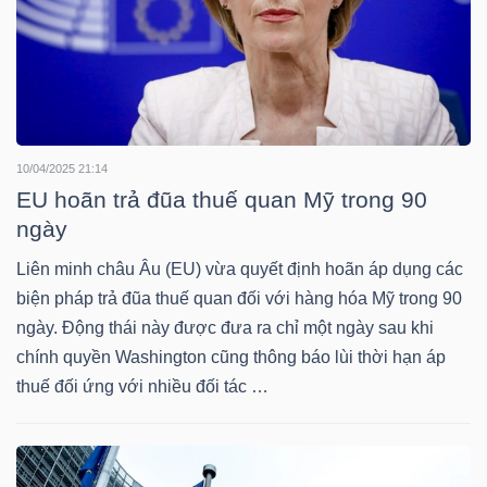
TRÁI
PHIẾU
10/04/2025 21:14
EU hoãn trả đũa thuế quan Mỹ trong 90
CÔNG
ngày
CỤ
Liên minh châu Âu (EU) vừa quyết định hoãn áp dụng các
ĐẦU
biện pháp trả đũa thuế quan đối với hàng hóa Mỹ trong 90
TƯ
ngày. Động thái này được đưa ra chỉ một ngày sau khi
chính quyền Washington cũng thông báo lùi thời hạn áp
thuế đối ứng với nhiều đối tác …
TRUY
XUẤT
DỮ