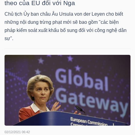
DỊCH
theo của EU đối với Nga
VỤ
Chủ tịch Ủy ban châu Âu Ursula von der Leyen cho biết
TRUYỀN
những nội dung trừng phạt mới sẽ bao gồm "các biện
THÔNG
pháp kiểm soát xuất khẩu bổ sung đối với công nghệ dân
sự".
TIỆN
ÍCH
BẤT
ĐỘNG
SẢN
02/12/2021 06:42