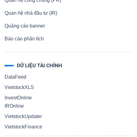
Quan hệ công chúng (PR)
Quan hệ nhà đầu tư (IR)
Quảng cáo banner
Công
Báo cáo phân tích
cụ
đầu
tư
DỮ LIỆU TÀI CHÍNH
DataFeed
VietstockXLS
InvestOnline
Truyền
IROnline
thông
VietstockUpdater
tài
chính
VietstockFinance