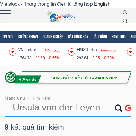
Vietstock - Trang thông tin điện tử tổng hợp
English
TIN MỚI
CHỨNG KHOÁN
DOANH NGHIỆP
BẤT ĐỘNG SẢN
TÀI CHÍNH
HÀNG HÓA
KIN
Tất cả
Tính năng
Ngành
Mã chứng khoán
Lãnh
VN-Index
HNX-Index
Tính
1764.78
-11.68
-0.66%
292.64
-0.95
-0.32%
năng
(-)
VIETSTOCK
Trang Chủ
Tìm kiếm
CHỨNG
9
kết quả tìm kiếm
KHOÁN