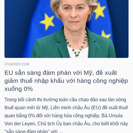
NGUYÊN
VẬT
LIỆU
CÔNG
07/04/2025 23:06
NGHIỆP
EU sẵn sàng đàm phán với Mỹ, đề xuất
giảm thuế nhập khẩu với hàng công nghiệp
xuống 0%
Trong bối cảnh thị trường toàn cầu chao đảo sau làn sóng
TIÊU
thuế quan mới từ Mỹ, Liên minh châu Âu (EU) đề xuất thuế
DÙNG
quan bằng 0% đối với hàng hóa công nghiệp. Bà Ursula
KHÔNG
Von der Leyen, Chủ tịch Ủy ban châu Âu, cho biết khối này
THIẾT
"sẵn sàng đàm phán" với …