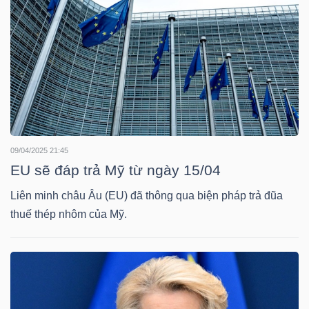
LIỆU
Ngành
(-)
VS-
SECTOR
09/04/2025 21:45
EU sẽ đáp trả Mỹ từ ngày 15/04
Liên minh châu Âu (EU) đã thông qua biện pháp trả đũa
thuế thép nhôm của Mỹ.
NĂNG
LƯỢNG