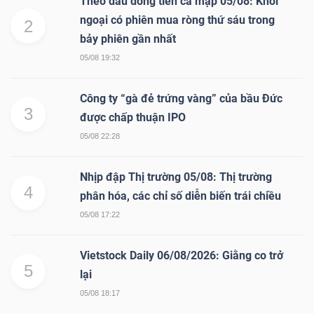
Theo dấu dòng tiền cá mập 05/08: Khối
ngoại có phiên mua ròng thứ sáu trong
2
Bài
bảy phiên gần nhất
viết
05/08 19:32
của
tác
Công ty “gà đẻ trứng vàng” của bầu Đức
giả
3
được chấp thuận IPO
(-)
05/08 22:28
Báo
Nhịp đập Thị trường 05/08: Thị trường
4
cáo
phân hóa, các chỉ số diễn biến trái chiều
phân
05/08 17:22
tích
(-)
Vietstock Daily 06/08/2026: Giằng co trở
5
lại
Thuật
05/08 18:17