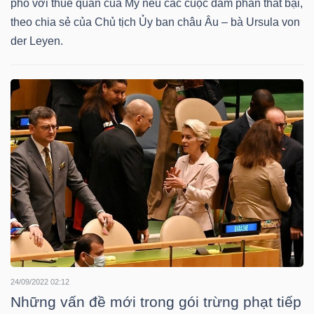
phó với thuế quan của Mỹ nếu các cuộc đàm phán thất bại,
theo chia sẻ của Chủ tịch Ủy ban châu Âu – bà Ursula von
der Leyen.
TÀI
CHÍNH
CÔNG
NGHỆ
THÔNG
TIN
24/09/2022 02:12
Những vấn đề mới trong gói trừng phạt tiếp