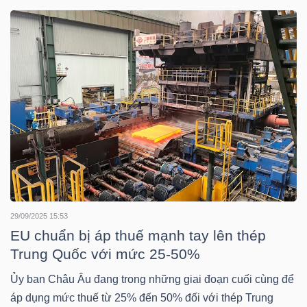
DOANH
NGHIỆP
BẤT
ĐỘNG
SẢN
29/09/2025 15:53
TÀI
EU chuẩn bị áp thuế mạnh tay lên thép
CHÍNH
Trung Quốc với mức 25-50%
Ủy ban Châu Âu đang trong những giai đoạn cuối cùng để
áp dụng mức thuế từ 25% đến 50% đối với thép Trung