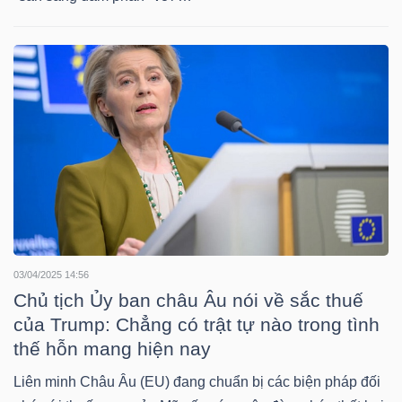
YẾU
TIÊU
DÙNG
THIẾT
YẾU
03/04/2025 14:56
Chủ tịch Ủy ban châu Âu nói về sắc thuế
CHĂM
của Trump: Chẳng có trật tự nào trong tình
SÓC
thế hỗn mang hiện nay
SỨC
KHỎE
Liên minh Châu Âu (EU) đang chuẩn bị các biện pháp đối