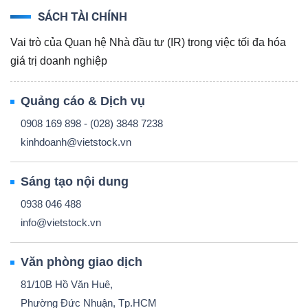
SÁCH TÀI CHÍNH
Vai trò của Quan hệ Nhà đầu tư (IR) trong việc tối đa hóa
giá trị doanh nghiệp
Dữ
liệu
Quảng cáo & Dịch vụ
tài
chính
0908 169 898 - (028) 3848 7238
kinhdoanh@vietstock.vn
Sáng tạo nội dung
0938 046 488
info@vietstock.vn
Văn phòng giao dịch
81/10B Hồ Văn Huê,
Phường Đức Nhuận, Tp.HCM