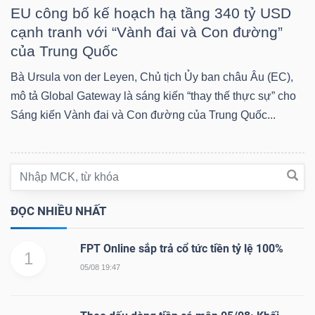
EU công bố kế hoạch hạ tầng 340 tỷ USD
Mã
cạnh tranh với “Vành đai và Con đường”
chứng
của Trung Quốc
khoán
(-)
Bà Ursula von der Leyen, Chủ tịch Ủy ban châu Âu (EC),
mô tả Global Gateway là sáng kiến “thay thế thực sự” cho
Tất cả
Cổ phiếu
Chỉ số
Chứng chỉ quỹ
Chứng 
Sáng kiến Vành đai và Con đường của Trung Quốc...
Lãnh
đạo
(-)
ĐỌC NHIỀU NHẤT
Tất cả
Người nội bộ
Người liên quan
Cổ đông lớn
FPT Online sắp trả cổ tức tiền tỷ lệ 100%
1
Tin
05/08 19:47
tức
(-)