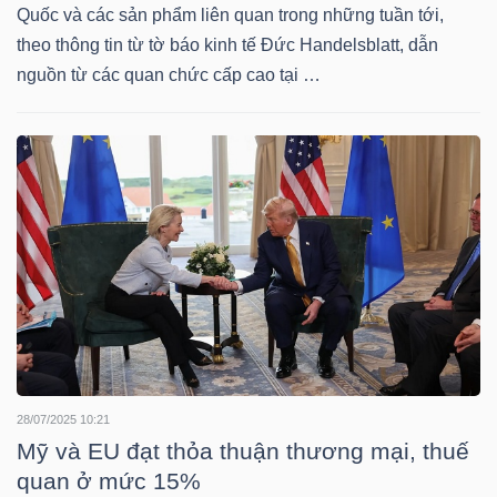
HÀNG
Quốc và các sản phẩm liên quan trong những tuần tới,
HÓA
theo thông tin từ tờ báo kinh tế Đức Handelsblatt, dẫn
nguồn từ các quan chức cấp cao tại …
KINH
TẾ
THẾ
GIỚI
ĐÔNG
28/07/2025 10:21
DƯƠNG
Mỹ và EU đạt thỏa thuận thương mại, thuế
quan ở mức 15%