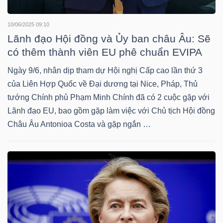
10/06/2025 09:10
NGÀNH
Lãnh đạo Hội đồng và Ủy ban châu Âu: Sẽ
có thêm thành viên EU phê chuẩn EVIPA
Ngày 9/6, nhân dịp tham dự Hội nghị Cấp cao lần thứ 3
DOANH
của Liên Hợp Quốc về Đại dương tại Nice, Pháp, Thủ
NGHIỆP
tướng Chính phủ Phạm Minh Chính đã có 2 cuộc gặp với
Lãnh đạo EU, bao gồm gặp làm việc với Chủ tịch Hội đồng
Châu Âu Antonioa Costa và gặp ngắn …
CỔ
PHIẾU
PHÁI
SINH