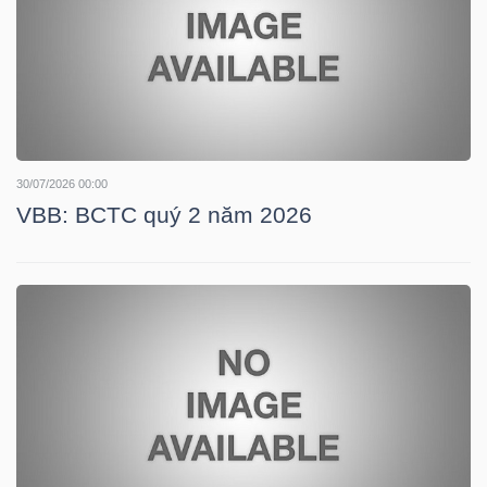
LIỆU
Ngành
(-)
VS-
SECTOR
30/07/2026 00:00
VBB: BCTC quý 2 năm 2026
NĂNG
LƯỢNG