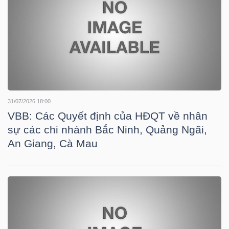
HÀNG
HÓA
KINH
TẾ
31/07/2026 18:00
VBB: Các Quyết định của HĐQT về nhân
sự các chi nhánh Bắc Ninh, Quảng Ngãi,
THẾ
An Giang, Cà Mau
GIỚI
ĐÔNG
DƯƠNG