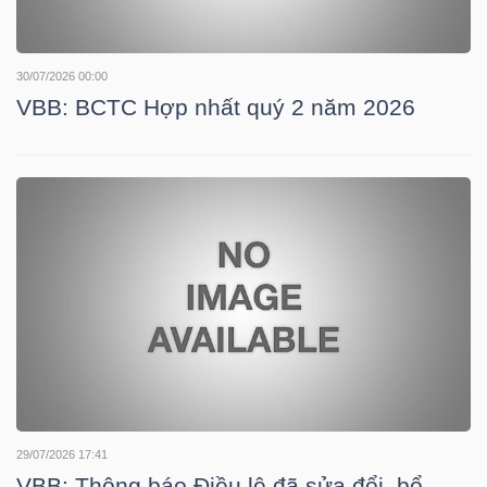
NGUYÊN
VẬT
30/07/2026 00:00
LIỆU
VBB: BCTC Hợp nhất quý 2 năm 2026
CÔNG
NGHIỆP
TIÊU
DÙNG
KHÔNG
29/07/2026 17:41
THIẾT
VBB: Thông báo Điều lệ đã sửa đổi, bổ