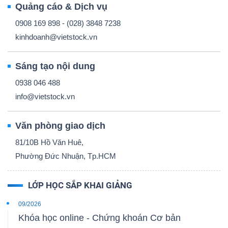
Quảng cáo & Dịch vụ
0908 169 898 - (028) 3848 7238
kinhdoanh@vietstock.vn
Công
Sáng tạo nội dung
cụ
0938 046 488
đầu
info@vietstock.vn
tư
Văn phòng giao dịch
81/10B Hồ Văn Huê,
Phường Đức Nhuận, Tp.HCM
Truyền
thông
LỚP HỌC SẮP KHAI GIẢNG
tài
09/2026
chính
Khóa học online - Chứng khoán Cơ bản