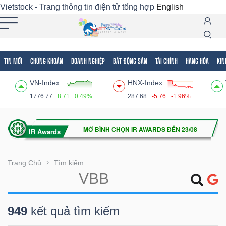
Vietstock - Trang thông tin điện tử tổng hợp
English
TIN MỚI
CHỨNG KHOÁN
DOANH NGHIỆP
BẤT ĐỘNG SẢN
TÀI CHÍNH
HÀNG HÓA
KIN
Tất cả
Tính năng
Ngành
Mã chứng khoán
Lãnh
VN-Index
HNX-Index
Tính
1776.77
8.71
0.49%
287.68
-5.76
-1.96%
năng
(-)
VIETSTOCK
Trang Chủ
Tìm kiếm
CHỨNG
949
kết quả tìm kiếm
KHOÁN