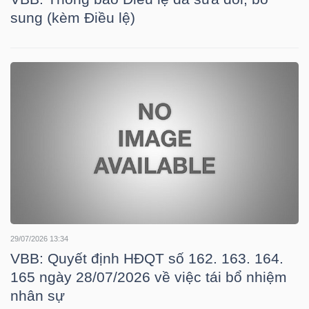
YẾU
sung (kèm Điều lệ)
TIÊU
DÙNG
THIẾT
YẾU
CHĂM
29/07/2026 13:34
SÓC
VBB: Quyết định HĐQT số 162. 163. 164.
SỨC
165 ngày 28/07/2026 về việc tái bổ nhiệm
KHỎE
nhân sự