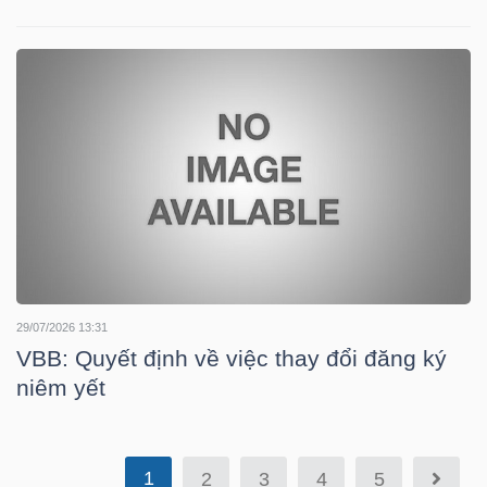
TÀI
CHÍNH
CÔNG
NGHỆ
THÔNG
29/07/2026 13:31
VBB: Quyết định về việc thay đổi đăng ký
TIN
niêm yết
1
2
3
4
5