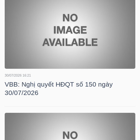
TRÁI
PHIẾU
CÔNG
CỤ
30/07/2026 16:21
ĐẦU
VBB: Nghị quyết HĐQT số 150 ngày
TƯ
30/07/2026
TRUY
XUẤT
DỮ