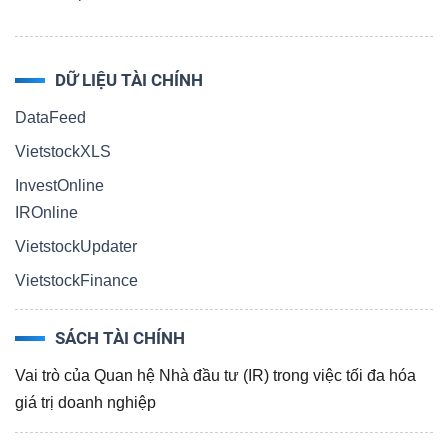
ngữ
(-)
DỮ LIỆU TÀI CHÍNH
Dịch
DataFeed
vụ
(-)
VietstockXLS
InvestOnline
IROnline
Đào
VietstockUpdater
tạo
VietstockFinance
SÁCH TÀI CHÍNH
Vai trò của Quan hệ Nhà đầu tư (IR) trong việc tối đa hóa
Sách
giá trị doanh nghiệp
tài
chính