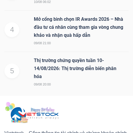
10/08 06:02
Mã
chứng
Mở cổng bình chọn IR Awards 2026 – Nhà
khoán
đầu tư cá nhân cùng tham gia vòng chung
4
(-)
khảo và nhận quà hấp dẫn
09/08 21:00
Tất cả
Cổ phiếu
Chỉ số
Chứng chỉ quỹ
Chứng 
Thị trường chứng quyền tuần 10-
Lãnh
14/08/2026: Thị trường diễn biến phân
5
đạo
hóa
(-)
09/08 20:00
Tất cả
Người nội bộ
Người liên quan
Cổ đông lớn
Tin
tức
(-)