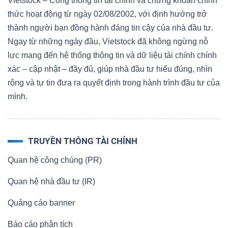
Vietstock – Cổng thông tin tài chính và chứng khoán chính
thức hoạt động từ ngày 02/08/2002, với định hướng trở
Bài
thành người bạn đồng hành đáng tin cậy của nhà đầu tư.
viết
Ngay từ những ngày đầu, Vietstock đã không ngừng nỗ
của
lực mang đến hệ thống thông tin và dữ liệu tài chính chính
tác
xác – cập nhật – đầy đủ, giúp nhà đầu tư hiểu đúng, nhìn
giả
rộng và tự tin đưa ra quyết định trong hành trình đầu tư của
(-)
mình.
Báo
cáo
TRUYỀN THÔNG TÀI CHÍNH
phân
Quan hệ công chúng (PR)
tích
(-)
Quan hệ nhà đầu tư (IR)
Quảng cáo banner
Thuật
Báo cáo phân tích