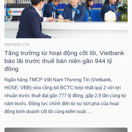
NGÀNH
30/07/2026 17:34
DOANH
Tăng trưởng từ hoạt động cốt lõi, Vietbank
NGHIỆP
báo lãi trước thuế bán niên gần 944 tỷ
đồng
Ngân hàng TMCP Việt Nam Thương Tín (Vietbank,
CỔ
HOSE: VBB) vừa công bố BCTC hợp nhất quý 2 với lợi
PHIẾU
nhuận trước thuế đạt gần 777 tỷ đồng, gấp 2.9 lần cùng kỳ
năm trước. Động lực chính đến từ sự bứt phá của hoạt
động kinh doanh cốt lõi cùng kiểm soát …
PHÁI
SINH