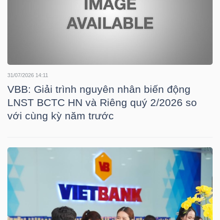
TÀI
CHÍNH
CÁ
NHÂN
31/07/2026 14:11
VBB: Giải trình nguyên nhân biến động
LNST BCTC HN và Riêng quý 2/2026 so
PHÂN
với cùng kỳ năm trước
TÍCH
VIETSTOCKFINANCE
VĨ
MÔ