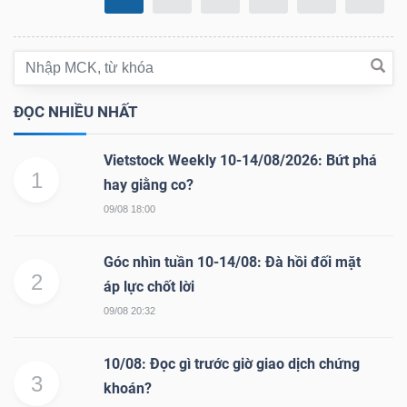
DỊCH
VỤ
TRUYỀN
THÔNG
ĐỌC NHIỀU NHẤT
Vietstock Weekly 10-14/08/2026: Bứt phá
1
hay giằng co?
TIỆN
09/08 18:00
ÍCH
Góc nhìn tuần 10-14/08: Đà hồi đối mặt
2
áp lực chốt lời
09/08 20:32
BẤT
ĐỘNG
10/08: Đọc gì trước giờ giao dịch chứng
SẢN
3
khoán?