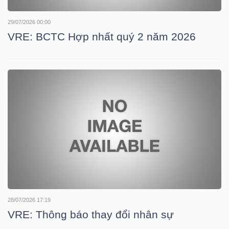
NGUYÊN
VẬT
29/07/2026 00:00
VRE: BCTC Hợp nhất quý 2 năm 2026
LIỆU
CÔNG
NGHIỆP
TIÊU
DÙNG
28/07/2026 17:19
KHÔNG
VRE: Thông báo thay đổi nhân sự
THIẾT