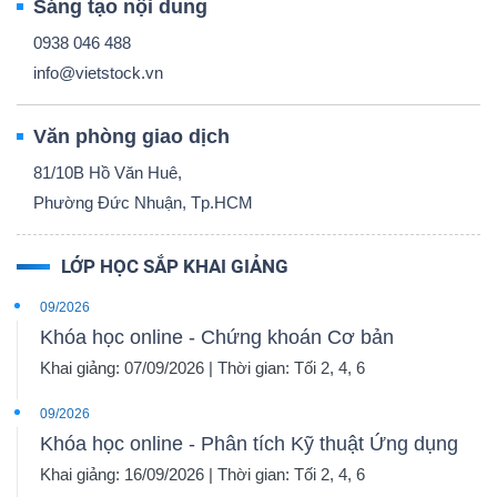
Sáng tạo nội dung
0938 046 488
info@vietstock.vn
Công
Văn phòng giao dịch
cụ
81/10B Hồ Văn Huê,
đầu
Phường Đức Nhuận, Tp.HCM
tư
LỚP HỌC SẮP KHAI GIẢNG
09/2026
Khóa học online - Chứng khoán Cơ bản
Truyền
Khai giảng: 07/09/2026 | Thời gian: Tối 2, 4, 6
thông
09/2026
tài
Khóa học online - Phân tích Kỹ thuật Ứng dụng
chính
Khai giảng: 16/09/2026 | Thời gian: Tối 2, 4, 6