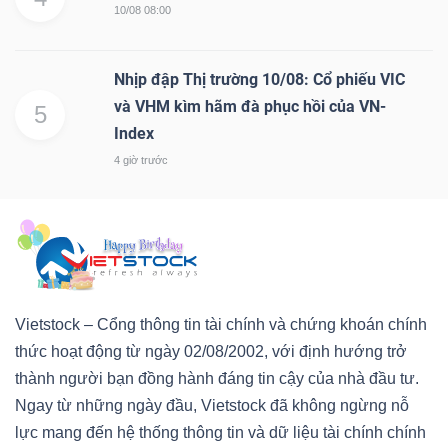
10/08 08:00
Mã
chứng
Nhịp đập Thị trường 10/08: Cổ phiếu VIC
khoán
và VHM kìm hãm đà phục hồi của VN-
(-)
5
Index
Tất cả
Cổ phiếu
Chỉ số
Chứng chỉ quỹ
Chứng 
4 giờ trước
Lãnh
đạo
(-)
Tất cả
Người nội bộ
Người liên quan
Cổ đông lớn
Vietstock – Cổng thông tin tài chính và chứng khoán chính
thức hoạt động từ ngày 02/08/2002, với định hướng trở
Tin
thành người bạn đồng hành đáng tin cậy của nhà đầu tư.
tức
Ngay từ những ngày đầu, Vietstock đã không ngừng nỗ
(-)
lực mang đến hệ thống thông tin và dữ liệu tài chính chính