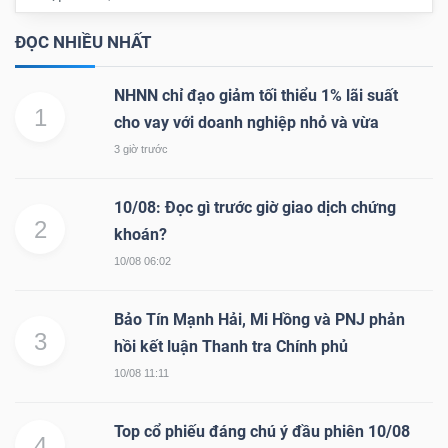
DỊCH
VỤ
ĐỌC NHIỀU NHẤT
TRUYỀN
THÔNG
NHNN chỉ đạo giảm tối thiểu 1% lãi suất
1
cho vay với doanh nghiệp nhỏ và vừa
3 giờ trước
10/08: Đọc gì trước giờ giao dịch chứng
TIỆN
2
khoán?
ÍCH
10/08 06:02
Bảo Tín Mạnh Hải, Mi Hồng và PNJ phản
3
hồi kết luận Thanh tra Chính phủ
BẤT
10/08 11:11
ĐỘNG
SẢN
Top cổ phiếu đáng chú ý đầu phiên 10/08
4