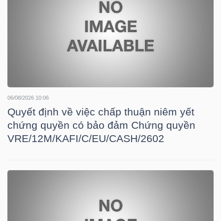
HÀNG
HÓA
KINH
TẾ
06/08/2026 10:06
Quyết định về việc chấp thuận niêm yết
chứng quyền có bảo đảm Chứng quyền
THẾ
VRE/12M/KAFI/C/EU/CASH/2602
GIỚI
ĐÔNG
DƯƠNG