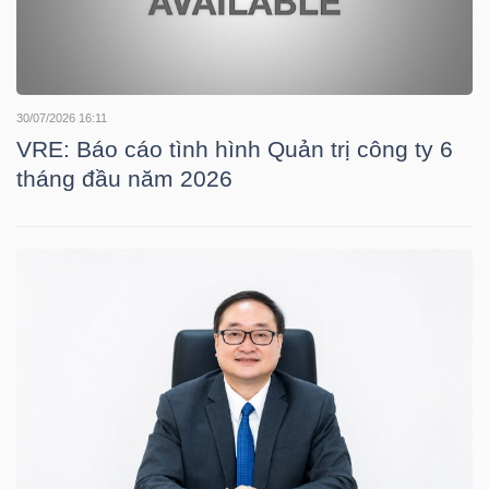
NGÀNH
30/07/2026 16:11
VRE: Báo cáo tình hình Quản trị công ty 6
tháng đầu năm 2026
DOANH
NGHIỆP
CỔ
PHIẾU
PHÁI
SINH