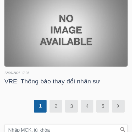
TÀI
CHÍNH
CÔNG
22/07/2026 17:25
VRE: Thông báo thay đổi nhân sự
NGHỆ
THÔNG
TIN
1
2
3
4
5