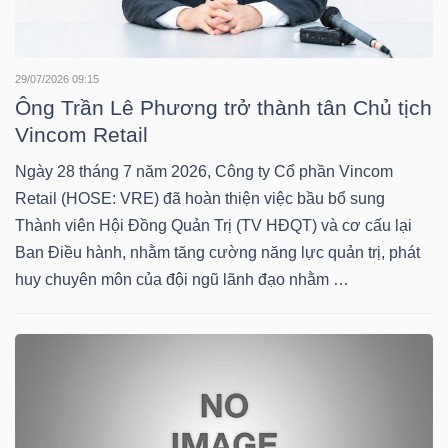
TRÁI
29/07/2026 09:15
Ông Trần Lê Phương trở thành tân Chủ tịch
PHIẾU
Vincom Retail
Ngày 28 tháng 7 năm 2026, Công ty Cổ phần Vincom
Retail (HOSE: VRE) đã hoàn thiện việc bầu bổ sung
CÔNG
Thành viên Hội Đồng Quản Trị (TV HĐQT) và cơ cấu lại
CỤ
Ban Điều hành, nhằm tăng cường năng lực quản trị, phát
ĐẦU
huy chuyên môn của đội ngũ lãnh đạo nhằm …
TƯ
TRUY
XUẤT
DỮ