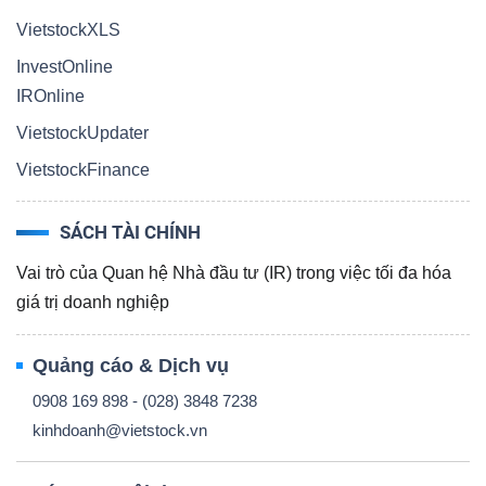
ngữ
(-)
VietstockXLS
InvestOnline
IROnline
Dịch
vụ
VietstockUpdater
(-)
VietstockFinance
SÁCH TÀI CHÍNH
Đào
Vai trò của Quan hệ Nhà đầu tư (IR) trong việc tối đa hóa
tạo
giá trị doanh nghiệp
Quảng cáo & Dịch vụ
0908 169 898 - (028) 3848 7238
Sách
kinhdoanh@vietstock.vn
tài
chính