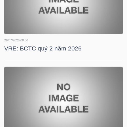
LIỆU
Ngành
(-)
VS-
29/07/2026 00:00
VRE: BCTC quý 2 năm 2026
SECTOR
NĂNG
LƯỢNG