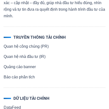
xác – cập nhật – đầy đủ, giúp nhà đầu tư hiểu đúng, nhìn
rộng và tự tin đưa ra quyết định trong hành trình đầu tư của
Bài
mình.
viết
của
tác
giả
TRUYỀN THÔNG TÀI CHÍNH
(-)
Quan hệ công chúng (PR)
Quan hệ nhà đầu tư (IR)
Báo
cáo
Quảng cáo banner
phân
Báo cáo phân tích
tích
(-)
DỮ LIỆU TÀI CHÍNH
Thuật
DataFeed