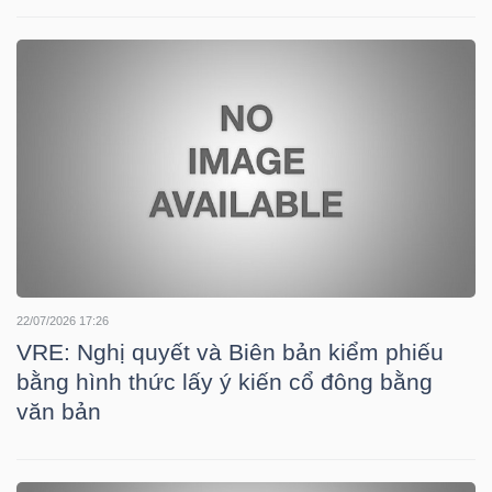
YẾU
TIÊU
DÙNG
THIẾT
YẾU
22/07/2026 17:26
VRE: Nghị quyết và Biên bản kiểm phiếu
CHĂM
bằng hình thức lấy ý kiến cổ đông bằng
SÓC
văn bản
SỨC
KHỎE