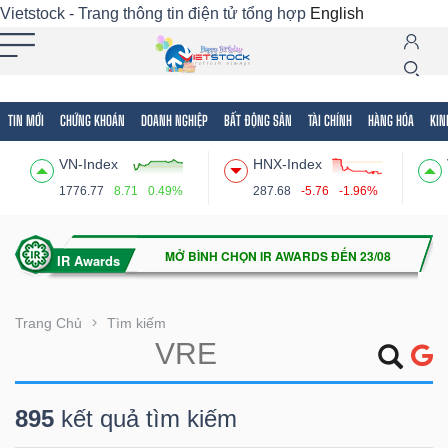
Vietstock - Trang thông tin điện tử tổng hợp
English
TIN MỚI
CHỨNG KHOÁN
DOANH NGHIỆP
BẤT ĐỘNG SẢN
TÀI CHÍNH
HÀNG HÓA
KIN
Tất cả
Tính năng
Ngành
Mã chứng khoán
Lãnh
VN-Index
HNX-Index
Tính
1776.77
8.71
0.49%
287.68
-5.76
-1.96%
năng
(-)
VIETSTOCK
Trang Chủ
Tìm kiếm
CHỨNG
895
kết quả tìm kiếm
KHOÁN