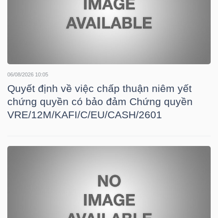
TÀI
CHÍNH
CÁ
NHÂN
06/08/2026 10:05
Quyết định về việc chấp thuận niêm yết
chứng quyền có bảo đảm Chứng quyền
PHÂN
VRE/12M/KAFI/C/EU/CASH/2601
TÍCH
VIETSTOCKFINANCE
VĨ
MÔ