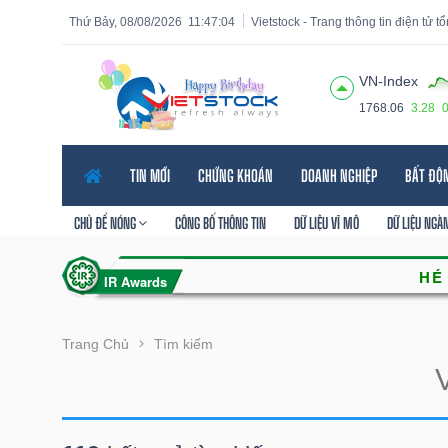
Thứ Bảy, 08/08/2026
11:47:05
Vietstock - Trang thông tin điện tử t
VN-Index
1768.06
3.28
Tất cả
Tính năng
Ngành
Mã chứng khoán
Lãnh
TIN MỚI
CHỨNG KHOÁN
DOANH NGHIỆP
BẤT ĐỘ
Tính
năng
CHỦ ĐỀ NÓNG
CÔNG BỐ THÔNG TIN
DỮ LIỆU VĨ MÔ
DỮ LIỆU NGÀ
(-)
VIETSTOCK
Trang Chủ
Tìm kiếm
CHỨNG
KHOÁN