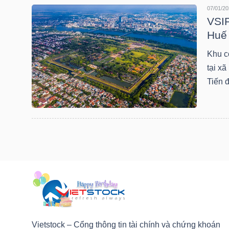
LIỆU
07/01/20
VSIP
Huế
Ngành
(-)
Khu c
tại x
VS-
Tiến 
SECTOR
NĂNG
LƯỢNG
Vietstock – Cổng thông tin tài chính và chứng khoán