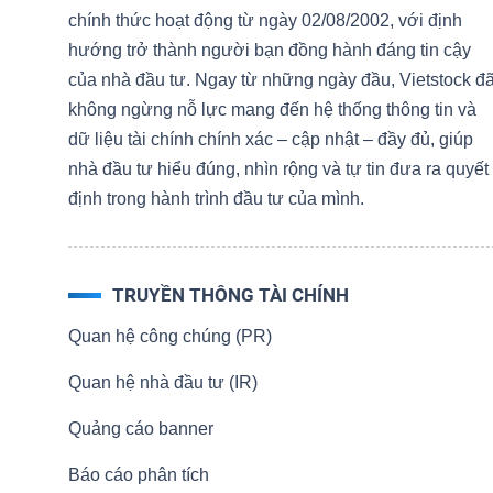
NGUYÊN
chính thức hoạt động từ ngày 02/08/2002, với định
VẬT
hướng trở thành người bạn đồng hành đáng tin cậy
LIỆU
của nhà đầu tư. Ngay từ những ngày đầu, Vietstock đ
không ngừng nỗ lực mang đến hệ thống thông tin và
dữ liệu tài chính chính xác – cập nhật – đầy đủ, giúp
nhà đầu tư hiểu đúng, nhìn rộng và tự tin đưa ra quyết
định trong hành trình đầu tư của mình.
CÔNG
NGHIỆP
TRUYỀN THÔNG TÀI CHÍNH
Quan hệ công chúng (PR)
TIÊU
Quan hệ nhà đầu tư (IR)
DÙNG
Quảng cáo banner
KHÔNG
THIẾT
Báo cáo phân tích