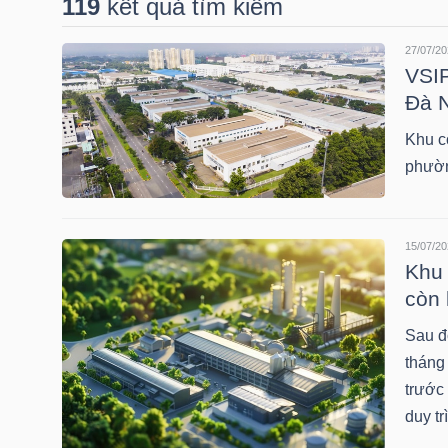
119
kết quả tìm kiếm
27/07/20
DOANH
VSIP
NGHIỆP
Đà 
Khu c
phườn
BẤT
ĐỘNG
SẢN
15/07/20
Khu 
còn 
Sau đ
TÀI
tháng
CHÍNH
trước 
duy tr