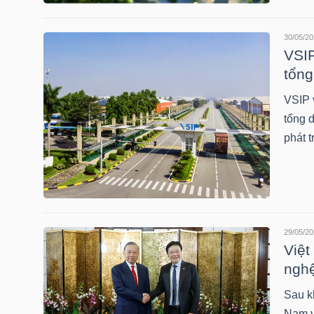
HÀNG
HÓA
30/05/20
VSIP
tổng
KINH
VSIP 
TẾ
tổng 
phát t
THẾ
GIỚI
29/05/20
Việt
ĐÔNG
nghệ
DƯƠNG
Sau k
Nam v