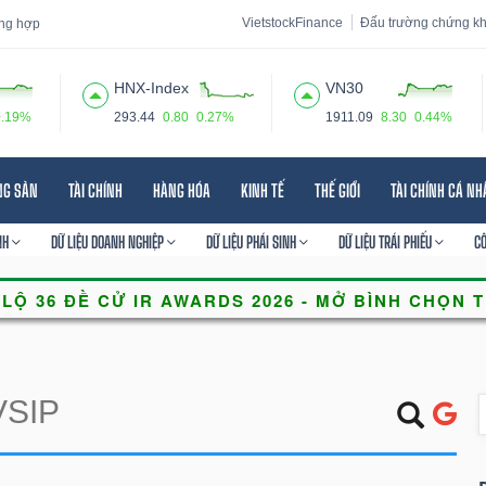
VietstockFinance
Đấu trường chứng k
ổng hợp
HNX-Index
VN30
0.19%
293.44
0.80
0.27%
1911.09
8.30
0.44%
 đạo
Tin tức
Báo cáo phân tích
Thuật ngữ
Dịch vụ
NG SẢN
TÀI CHÍNH
HÀNG HÓA
KINH TẾ
THẾ GIỚI
TÀI CHÍNH CÁ N
NH
DỮ LIỆU DOANH NGHIỆP
DỮ LIỆU PHÁI SINH
DỮ LIỆU TRÁI PHIẾU
C