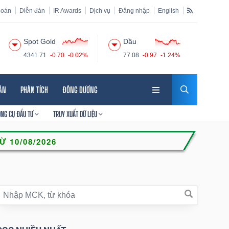
hoán
Diễn đàn
IR Awards
Dịch vụ
Đăng nhập
English
Spot Gold
Dầu
4341.71
-0.70
-0.02%
77.08
-0.97
-1.24%
HÂN
PHÂN TÍCH
ĐÔNG DƯƠNG
ÔNG CỤ ĐẦU TƯ
TRUY XUẤT DỮ LIỆU