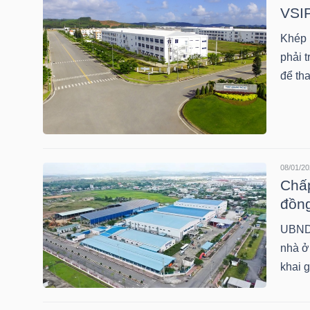
VSIP
Khép l
TRÁI
phải 
PHIẾU
để tha
CÔNG
CỤ
08/01/20
ĐẦU
Chấp
TƯ
đồn
UBND 
nhà ở
TRUY
khai 
XUẤT
DỮ