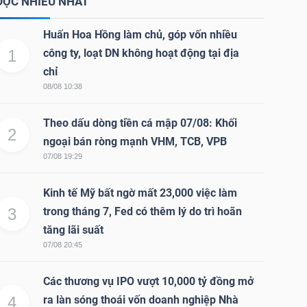
ĐỌC NHIỀU NHẤT
Huấn Hoa Hồng làm chủ, góp vốn nhiều
1
công ty, loạt DN không hoạt động tại địa
chỉ
08/08 10:38
Theo dấu dòng tiền cá mập 07/08: Khối
2
ngoại bán ròng mạnh VHM, TCB, VPB
07/08 19:29
Kinh tế Mỹ bất ngờ mất 23,000 việc làm
3
trong tháng 7, Fed có thêm lý do trì hoãn
tăng lãi suất
07/08 20:45
Các thương vụ IPO vượt 10,000 tỷ đồng mở
4
ra làn sóng thoái vốn doanh nghiệp Nhà