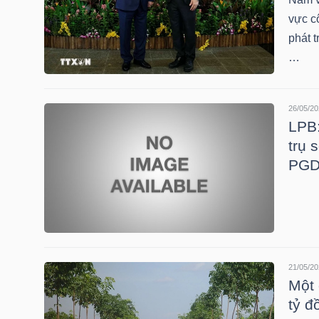
vực c
TÀI
phát 
CHÍNH
…
CÁ
NHÂN
26/05/20
LPB:
trụ 
PHÂN
PGD
TÍCH
VIETSTOCKFINANCE
21/05/20
Một 
VĨ
tỷ đ
MÔ