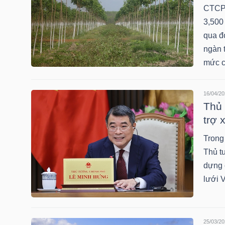
CTCP 
3,500 
qua đ
NGÀNH
ngàn 
mức 
DOANH
16/04/20
NGHIỆP
Thủ 
trợ 
Trong
CỔ
Thủ t
PHIẾU
dựng 
lưới 
PHÁI
SINH
25/03/20