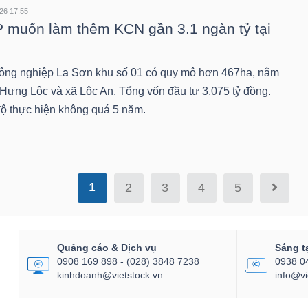
26 17:55
 muốn làm thêm KCN gần 3.1 ngàn tỷ tại
ông nghiệp La Sơn khu số 01 có quy mô hơn 467ha, nằm
ã Hưng Lộc và xã Lộc An. Tổng vốn đầu tư 3,075 tỷ đồng.
độ thực hiện không quá 5 năm.
1
2
3
4
5
Quảng cáo & Dịch vụ
Sáng t
0908 169 898 - (028) 3848 7238
0938 0
kinhdoanh@vietstock.vn
info@vi