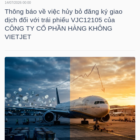
14/07/2026 00:00
LIỆU
Thông báo về việc hủy bỏ đăng ký giao
dịch đối với trái phiếu VJC12105 của
Ngành
CÔNG TY CỔ PHẦN HÀNG KHÔNG
(-)
VIETJET
VS-
SECTOR
NĂNG
LƯỢNG