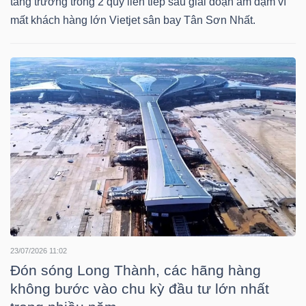
tăng trưởng trong 2 quý liên tiếp sau giai đoạn ảm đạm vì
mất khách hàng lớn Vietjet sân bay Tân Sơn Nhất.
NGÀNH
DOANH
NGHIỆP
CỔ
PHIẾU
23/07/2026 11:02
Đón sóng Long Thành, các hãng hàng
PHÁI
không bước vào chu kỳ đầu tư lớn nhất
SINH