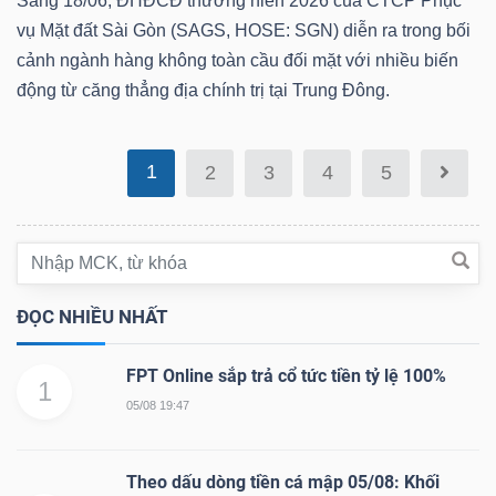
Sáng 18/06, ĐHĐCĐ thường niên 2026 của CTCP Phục
vụ Mặt đất Sài Gòn (SAGS, HOSE: SGN) diễn ra trong bối
Bài
cảnh ngành hàng không toàn cầu đối mặt với nhiều biến
viết
động từ căng thẳng địa chính trị tại Trung Đông.
của
tác
giả
1
2
3
4
5
(-)
Báo
cáo
ĐỌC NHIỀU NHẤT
phân
tích
FPT Online sắp trả cổ tức tiền tỷ lệ 100%
1
(-)
05/08 19:47
Thuật
Theo dấu dòng tiền cá mập 05/08: Khối