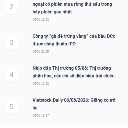
ngữ
ngoại có phiên mua ròng thứ sáu trong
2
(-)
bảy phiên gần nhất
05/08 19:32
Dịch
vụ
Công ty “gà đẻ trứng vàng” của bầu Đức
3
(-)
được chấp thuận IPO
05/08 22:28
Đào
Nhịp đập Thị trường 05/08: Thị trường
4
tạo
phân hóa, các chỉ số diễn biến trái chiều
05/08 17:22
Vietstock Daily 06/08/2026: Giằng co trở
5
lại
Sách
05/08 18:17
tài
chính