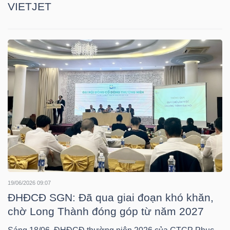
VIETJET
Mã
chứng
khoán
(-)
Tất cả
Cổ phiếu
Chỉ số
Chứng chỉ quỹ
Chứng 
Lãnh
đạo
(-)
Tất cả
Người nội bộ
Người liên quan
Cổ đông lớn
19/06/2026 09:07
Tin
ĐHĐCĐ SGN: Đã qua giai đoạn khó khăn,
tức
chờ Long Thành đóng góp từ năm 2027
(-)