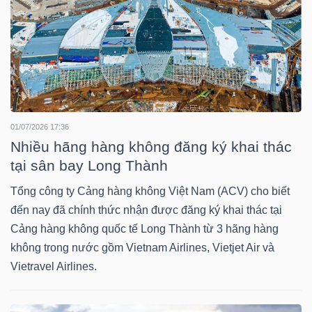
YẾU
TIÊU
DÙNG
01/07/2026 17:36
THIẾT
Nhiều hãng hàng không đăng ký khai thác
YẾU
tại sân bay Long Thành
Tổng công ty Cảng hàng không Việt Nam (ACV) cho biết
đến nay đã chính thức nhận được đăng ký khai thác tại
Cảng hàng không quốc tế Long Thành từ 3 hãng hàng
CHĂM
không trong nước gồm Vietnam Airlines, Vietjet Air và
SÓC
Vietravel Airlines.
SỨC
KHỎE