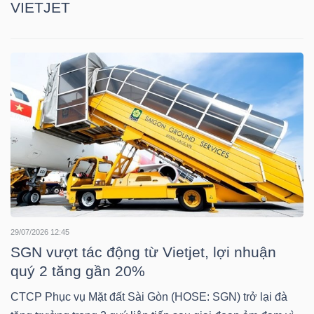
VIETJET
TÀI
CHÍNH
CÁ
NHÂN
PHÂN
TÍCH
VIETSTOCKFINANCE
29/07/2026 12:45
SGN vượt tác động từ Vietjet, lợi nhuận
quý 2 tăng gần 20%
VĨ
CTCP Phục vụ Mặt đất Sài Gòn (HOSE: SGN) trở lại đà
MÔ