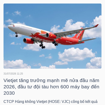
DOANH
NGHIỆP
BẤT
ĐỘNG
SẢN
31/07/2026 11:25
TÀI
Vietjet tăng trưởng mạnh mẽ nửa đầu năm
2026, đầu tư đội tàu hơn 600 máy bay đến
CHÍNH
2030
CTCP Hàng không Vietjet (HOSE: VJC) công bố kết quả