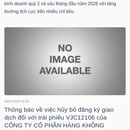
HÀNG
kinh doanh quý 2 và sáu tháng đầu năm 2026 với tăng
trưởng tích cực trên nhiều chỉ tiêu.
HÓA
KINH
TẾ
THẾ
GIỚI
30/07/2026 15:20
ĐÔNG
Thông báo về việc hủy bỏ đăng ký giao
dịch đối với trái phiếu VJC12106 của
DƯƠNG
CÔNG TY CỔ PHẦN HÀNG KHÔNG