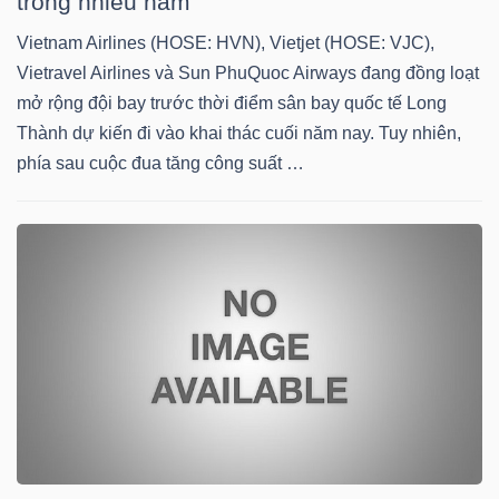
trong nhiều năm
Vietnam Airlines (HOSE: HVN), Vietjet (HOSE: VJC),
Vietravel Airlines và Sun PhuQuoc Airways đang đồng loạt
TRÁI
mở rộng đội bay trước thời điểm sân bay quốc tế Long
PHIẾU
Thành dự kiến đi vào khai thác cuối năm nay. Tuy nhiên,
phía sau cuộc đua tăng công suất …
CÔNG
CỤ
ĐẦU
TƯ
TRUY
XUẤT
DỮ