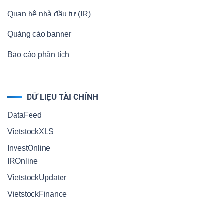
Quan hệ nhà đầu tư (IR)
Quảng cáo banner
Dữ
Báo cáo phân tích
liệu
tài
chính
DỮ LIỆU TÀI CHÍNH
DataFeed
VietstockXLS
InvestOnline
IROnline
VietstockUpdater
VietstockFinance