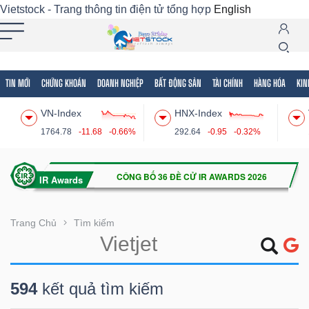
Vietstock - Trang thông tin điện tử tổng hợp
English
TIN MỚI
CHỨNG KHOÁN
DOANH NGHIỆP
BẤT ĐỘNG SẢN
TÀI CHÍNH
HÀNG HÓA
KIN
Tất cả
Tính năng
Ngành
Mã chứng khoán
Lãnh
VN-Index
HNX-Index
Tính
1764.78
-11.68
-0.66%
292.64
-0.95
-0.32%
năng
(-)
VIETSTOCK
Trang Chủ
Tìm kiếm
CHỨNG
594
kết quả tìm kiếm
KHOÁN