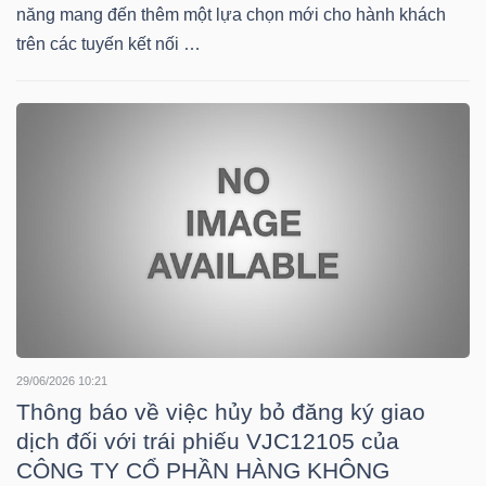
DỊCH
năng mang đến thêm một lựa chọn mới cho hành khách
VỤ
trên các tuyến kết nối …
TRUYỀN
THÔNG
TIỆN
ÍCH
29/06/2026 10:21
BẤT
Thông báo về việc hủy bỏ đăng ký giao
ĐỘNG
dịch đối với trái phiếu VJC12105 của
SẢN
CÔNG TY CỔ PHẦN HÀNG KHÔNG