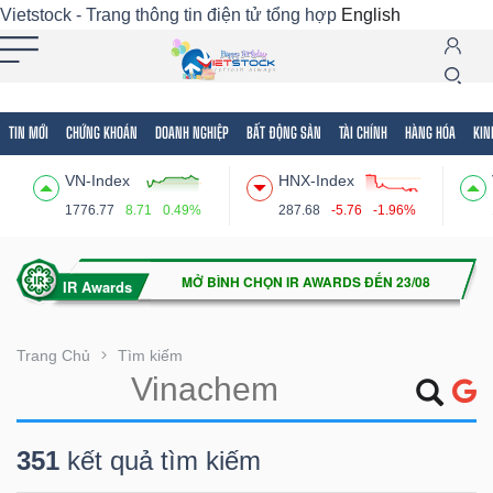
Vietstock - Trang thông tin điện tử tổng hợp
English
TIN MỚI
CHỨNG KHOÁN
DOANH NGHIỆP
BẤT ĐỘNG SẢN
TÀI CHÍNH
HÀNG HÓA
KIN
Tất cả
Tính năng
Ngành
Mã chứng khoán
Lãnh
VN-Index
HNX-Index
Tính
1776.77
8.71
0.49%
287.68
-5.76
-1.96%
năng
(-)
VIETSTOCK
Trang Chủ
Tìm kiếm
CHỨNG
351
kết quả tìm kiếm
KHOÁN