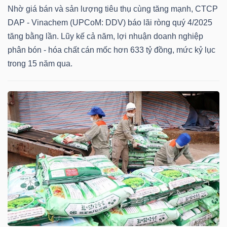
Nhờ giá bán và sản lượng tiêu thụ cùng tăng mạnh, CTCP
DAP - Vinachem (UPCoM: DDV) báo lãi ròng quý 4/2025
TÀI
tăng bằng lần. Lũy kế cả năm, lợi nhuận doanh nghiệp
CHÍNH
phân bón - hóa chất cán mốc hơn 633 tỷ đồng, mức kỷ lục
CÁ
trong 15 năm qua.
NHÂN
PHÂN
TÍCH
VIETSTOCKFINANCE
VĨ
MÔ