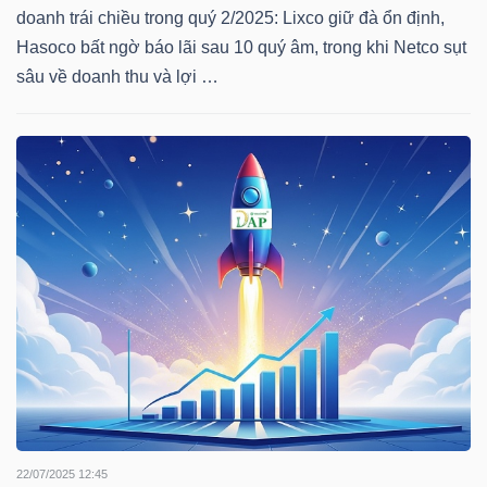
DỊCH
doanh trái chiều trong quý 2/2025: Lixco giữ đà ổn định,
VỤ
Hasoco bất ngờ báo lãi sau 10 quý âm, trong khi Netco sụt
TRUYỀN
sâu về doanh thu và lợi …
THÔNG
TIỆN
ÍCH
BẤT
ĐỘNG
SẢN
22/07/2025 12:45