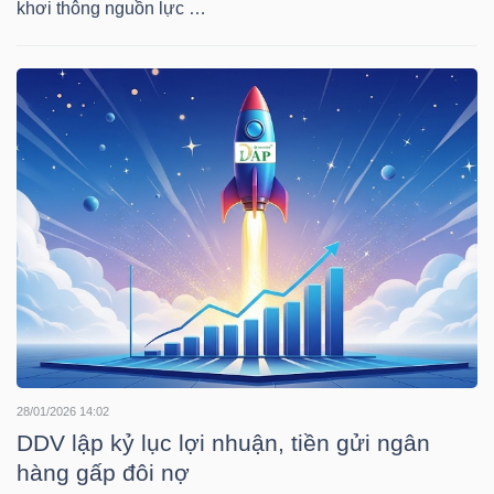
khơi thông nguồn lực …
HÀNG
HÓA
KINH
TẾ
THẾ
GIỚI
ĐÔNG
28/01/2026 14:02
DDV lập kỷ lục lợi nhuận, tiền gửi ngân
DƯƠNG
hàng gấp đôi nợ