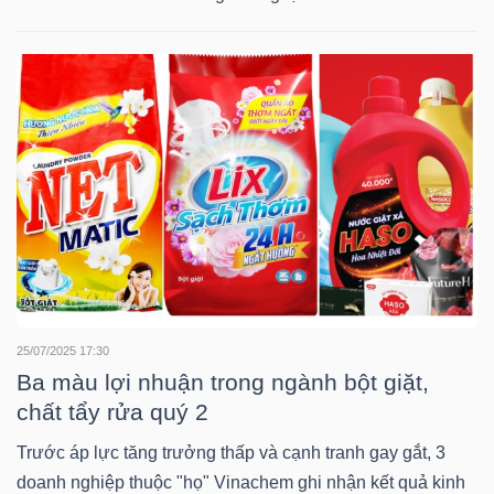
TÀI
CHÍNH
CÔNG
NGHỆ
THÔNG
25/07/2025 17:30
TIN
Ba màu lợi nhuận trong ngành bột giặt,
chất tẩy rửa quý 2
Trước áp lực tăng trưởng thấp và cạnh tranh gay gắt, 3
doanh nghiệp thuộc "họ" Vinachem ghi nhận kết quả kinh