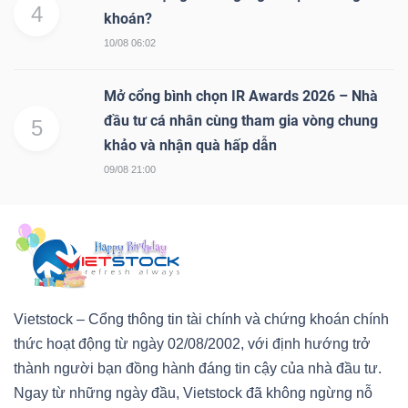
4
khoán?
10/08 06:02
Mở cổng bình chọn IR Awards 2026 – Nhà
Công
đầu tư cá nhân cùng tham gia vòng chung
5
cụ
khảo và nhận quà hấp dẫn
đầu
09/08 21:00
tư
Truyền
Vietstock – Cổng thông tin tài chính và chứng khoán chính
thông
thức hoạt động từ ngày 02/08/2002, với định hướng trở
tài
thành người bạn đồng hành đáng tin cậy của nhà đầu tư.
chính
Ngay từ những ngày đầu, Vietstock đã không ngừng nỗ