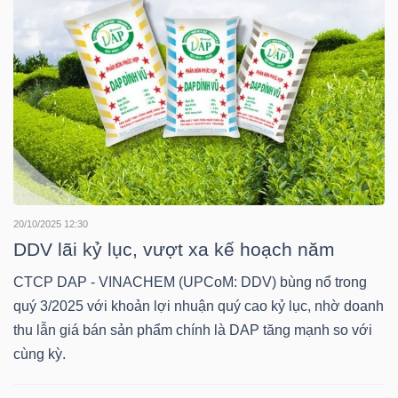
NGUYÊN
VẬT
LIỆU
CÔNG
NGHIỆP
20/10/2025 12:30
DDV lãi kỷ lục, vượt xa kế hoạch năm
CTCP DAP - VINACHEM (UPCoM: DDV) bùng nổ trong
quý 3/2025 với khoản lợi nhuận quý cao kỷ lục, nhờ doanh
TIÊU
thu lẫn giá bán sản phẩm chính là DAP tăng mạnh so với
DÙNG
cùng kỳ.
KHÔNG
THIẾT