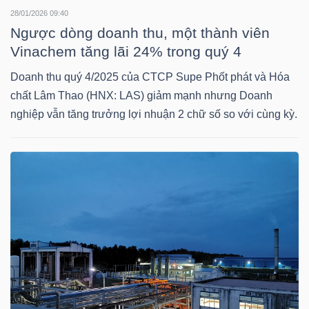
28/01/2026 09:40
Ngược dòng doanh thu, một thành viên
Vinachem tăng lãi 24% trong quý 4
NGÀNH
Doanh thu quý 4/2025 của CTCP Supe Phốt phát và Hóa
chất Lâm Thao (HNX: LAS) giảm mạnh nhưng Doanh
DOANH
nghiệp vẫn tăng trưởng lợi nhuận 2 chữ số so với cùng kỳ.
NGHIỆP
CỔ
PHIẾU
PHÁI
SINH