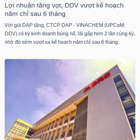
Lợi nhuận tăng vọt, DDV vượt kế hoạch
Mã
năm chỉ sau 6 tháng
chứng
khoán
Với giá DAP tăng, CTCP DAP - VINACHEM (UPCoM:
(-)
DDV) có kỳ kinh doanh bùng nổ, lãi gấp hơn 2 lần cùng kỳ,
nhờ đó sớm vượt xa kế hoạch năm chỉ sau 6 tháng.
Tất cả
Cổ phiếu
Chỉ số
Chứng chỉ quỹ
Chứng 
Lãnh
đạo
(-)
Tất cả
Người nội bộ
Người liên quan
Cổ đông lớn
Tin
tức
(-)