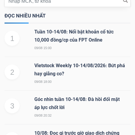
ngữ
(-)
ĐỌC NHIỀU NHẤT
Dịch
Tuần 10-14/08: Nổi bật khoản cổ tức
vụ
1
10,000 đồng/cp của FPT Online
(-)
09/08 15:00
Vietstock Weekly 10-14/08/2026: Bứt phá
Đào
2
hay giằng co?
tạo
09/08 18:00
Góc nhìn tuần 10-14/08: Đà hồi đối mặt
3
áp lực chốt lời
09/08 20:32
Sách
tài
10/08: Đọc gì trước giờ giao dịch chứng
chính