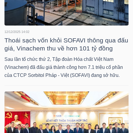
TRÁI
PHIẾU
12/12/2025 14:02
Thoái sạch vốn khỏi SOFAVI thông qua đấu
giá, Vinachem thu về hơn 101 tỷ đồng
Sau lần tổ chức thứ 2, Tập đoàn Hóa chất Việt Nam
CÔNG
(Vinachem) đã đấu giá thành công hơn 7.1 triệu cổ phần
CỤ
của CTCP Sorbitol Pháp - Việt (SOFAVI) đang sở hữu.
ĐẦU
TƯ
TRUY
XUẤT
DỮ