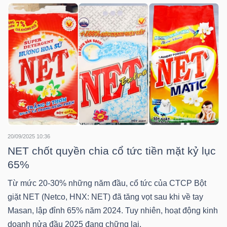
YẾU
TIÊU
DÙNG
THIẾT
YẾU
20/09/2025 10:36
NET chốt quyền chia cổ tức tiền mặt kỷ lục
65%
CHĂM
Từ mức 20-30% những năm đầu, cổ tức của CTCP Bột
SÓC
giặt NET (Netco, HNX: NET) đã tăng vọt sau khi về tay
SỨC
Masan, lập đỉnh 65% năm 2024. Tuy nhiên, hoạt động kinh
KHỎE
doanh nửa đầu 2025 đang chững lại.