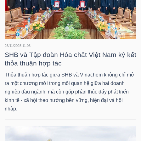
LIỆU
Ngành
(-)
VS-
26/11/2025 11:03
SECTOR
SHB và Tập đoàn Hóa chất Việt Nam ký kết
thỏa thuận hợp tác
Thỏa thuận hợp tác giữa SHB và Vinachem không chỉ mở
ra một chương mới trong mối quan hệ giữa hai doanh
nghiệp đầu ngành, mà còn góp phần thúc đẩy phát triển
NĂNG
kinh tế - xã hội theo hướng bền vững, hiện đại và hội
LƯỢNG
nhập.