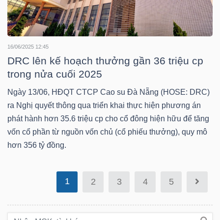
Bài
viết
của
16/06/2025 12:45
tác
DRC lên kế hoạch thưởng gần 36 triệu cp
giả
trong nửa cuối 2025
(-)
Ngày 13/06, HĐQT CTCP Cao su Đà Nẵng (HOSE: DRC)
ra Nghị quyết thông qua triển khai thực hiện phương án
phát hành hơn 35.6 triệu cp cho cổ đông hiện hữu để tăng
Báo
vốn cổ phần từ nguồn vốn chủ (cổ phiếu thưởng), quy mô
cáo
hơn 356 tỷ đồng.
phân
tích
(-)
1
2
3
4
5
Thuật